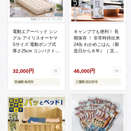
電動エアーベッド シン
キャンプでも便利！ 長
グル アイリスオーヤマ
期保存 ！ 非常時持出米
Sサイズ 電動ポンプ式
24缶 わかめごはん（製
厚さ25cm コンパクト収
造日から８年）［ 災害
納 防災水害対策 軽量 持
災害時米 防災 備蓄 備蓄
ち運び スリム 簡単操作
米 非常 非常時 非常米
屋外 台風対策 車中泊
非常食 米 ごはん わかめ
32,000円
46,000円
EAB-Sアイボリー 一
一人暮らし お湯 お湯だ
宮城県 角田市
三重県 四日市市
人暮らし ひとり暮らし
け 水 水だけ 賞味期限
家具 インテリ
保存米 保存食 ］
ア