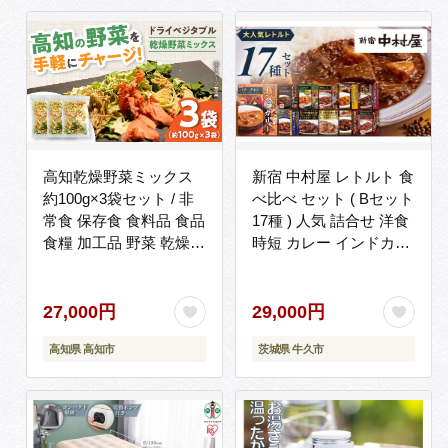
高知乾燥野菜ミックス
新宿 中村屋 レトルト 食
約100g×3袋セット / 非
べ比べ セット ( Bセット
常食 保存食 食料品 食品
17種 ) 人気 詰合せ 洋食
食糧 加工品 野菜 乾燥野
時短 カレー インドカレ
菜 フリーズドライ 保存
ー ビーフカレー 欧風カ
保管 緊急時 非常時 非常
レー 数量限定 贈答品 保
用 地震 災害 災害備蓄品
存用 ストック用 非常用
27,000円
29,000円
備え 備蓄 備蓄品 常備
老舗 レンチン レンジ
高知県 高知市
茨城県 牛久市
防災 防災グッズ 防災セ
ット ストック 買いだめ
まとめ買い 【グレイジ
ア株式会社】
[ATAC530]