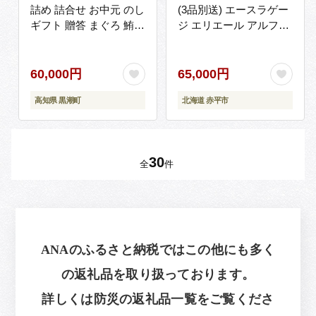
詰め 詰合せ お中元 のし
(3品別送) エースラゲー
ギフト 贈答 まぐろ 鮪
ジ エリエール アルファ
ウナギ 鰻 かつお ツナ
化米 トイレット ティシ
鰹 介類 海鮮 柚子 ゆず
ュー 防災 備蓄 あかびら
簡単調理 時短 牛肉 豚肉
60,000円
65,000円
鶏肉 非常食 防災食 スト
高知県 黒潮町
北海道 赤平市
ック 保存食 防災 防災グ
ッズ お歳暮 贈答用 贈り
物 プレゼント おつまみ
惣菜 おかず ふるさと納
30
税缶詰 ふるさと納税防
全
件
災 高知 高知県 黒潮町
父の日 [1301]
ANAのふるさと納税ではこの他にも多く
の返礼品を取り扱っております。
詳しくは防災の返礼品一覧をご覧くださ