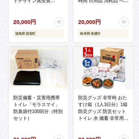
ドデザイン賞受賞
時間 日用品 消耗品 ペー
≫【徳島 那賀 簡易トイ
パー 紙製品 生活必需品
レ 簡易 非常用トイレ 携
衛生用品 トイレ用品
帯用トイレ 備蓄品 防災
114mm幅 非常用 備蓄
20,000円
20,000円
セット 防災グッズ 非常
防災 まとめ買い 国産 日
徳島県 那賀町
岐阜県 美濃市
用 吸水性 抗菌性 防臭
本製 送料無料 川一製紙
備蓄 消臭 介護 防災 豪
岐阜県 美濃市
雨 地震 台風 断水 洪水
災害 長期保存 簡単使
用】NW-1
防災備蓄・災害用携帯
防災グッズ 非常時 おた
トイレ「モラスマイ」
すけ箱（1人3日分）1箱
防臭袋付100回分（特別
防災グッズ 防災セット
セット）
トイレ 水 備蓄 非常用
簡易 非常食 生活関連水
簡易トイレ 防災食 非常
時持ち出し 避難グッズ