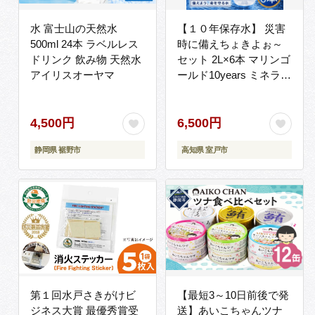
水 富士山の天然水
【１０年保存水】 災害
500ml 24本 ラベルレス
時に備えちょきよぉ～
ドリンク 飲み物 天然水
セット 2L×6本 マリンゴ
アイリスオーヤマ
ールド10years ミネラル
ウォーター 備蓄水 災害
用 避難用品 防災グッズ
4,500円
6,500円
静岡県 裾野市
高知県 室戸市
第１回水戸さきがけビ
【最短3～10日前後で発
ジネス大賞 最優秀賞受
送】あいこちゃんツナ