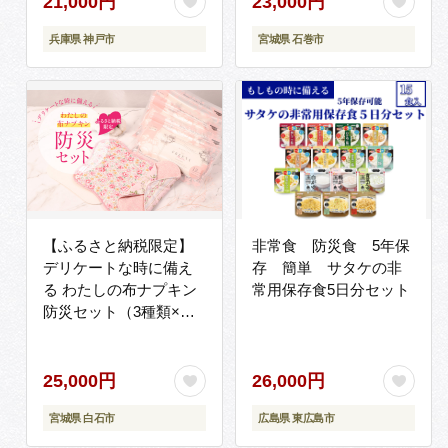
21,000円
23,000円
5年保存 長期保存 災害
兵庫県 神戸市
宮城県 石巻市
石巻 宮城県 石巻市 送料
無料
【ふるさと納税限定】
非常食 防災食 5年保
デリケートな時に備え
存 簡単 サタケの非
る わたしの布ナプキン
常用保存食5日分セット
防災セット（3種類×計8
点）【23184】
25,000円
26,000円
宮城県 白石市
広島県 東広島市