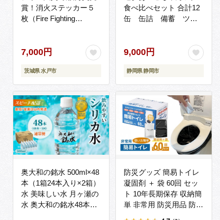
賞！消火ステッカー５
食べ比べセット 合計12
枚（Fire Fighting
缶 缶詰 備蓄 ツナ
Sticker）（ウルトラス
缶 防災
ーパーホワイト）【火
災 防災 初期消火 トラッ
7,000円
9,000円
キング火災防止 安全 安
茨城県 水戸市
静岡県 静岡市
心 水戸市 水戸 茨城県】
（LE-1）
奥大和の銘水 500ml×48
防災グッズ 簡易トイレ
本（1箱24本入り×2箱）
凝固剤 ＋ 袋 60回 セッ
水 美味しい水 月ヶ瀬の
ト 10年長期保存 収納簡
水 奥大和の銘水48本セ
単 非常用 防災用品 防災
ット シリカ水 軟水 賞味
グッズ スマートトイレ