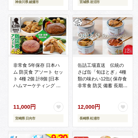
神奈川県 綾瀬市
宮城県 岩沼市
非常食 5年保存 日本ハ
缶詰工場直送 伝統の
ム 防災食 アソート セッ
さば缶「旬ほとぎ」4種
ト 4種 2個 計8個 [日本
類の味わい12缶( 保存食
ハムマーケティング 宮
非常食 防災 備蓄 長期保
崎県 日向市 452060187]
存 )【B2-192】
おかず 長期保存 非常食
セット 5年 防災 備蓄 保
11,000円
12,000円
存食 ふるさと納税 常温
宮崎県 日向市
長崎県 松浦市
キャンプ 携帯 ニッポン
ハム レンチン