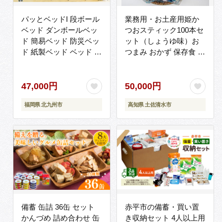
パッとベッドI 段ボール
業務用・お土産用姫か
ベッド ダンボールベッ
つおスティック100本セ
ド 簡易ベッド 防災ベッ
ット（しょうゆ味）お
ド 紙製ベッド ベッド 段
つまみ おかず 保存食 ス
ボール ダンボール製品
ポーツ 筋トレ ダイエッ
ト 災害備蓄 そのま ま丸
かじり！【R00796】
47,000円
50,000円
福岡県 北九州市
高知県 土佐清水市
備蓄 缶詰 36缶 セット
赤平市の備蓄・買い置
かんづめ 詰め合わせ 缶
き収納セット 4人以上用