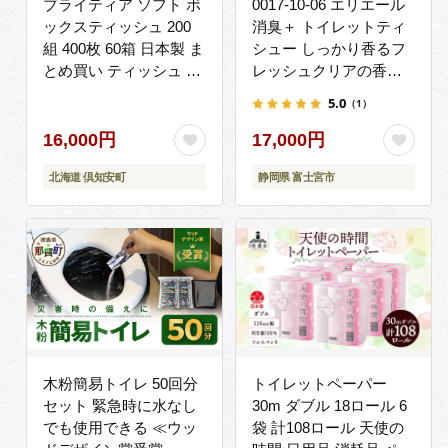
ブライティア ソフト ボ
0017-10-06 エリエール
ックスティッシュ 200
消臭＋ トイレットティ
組 400枚 60箱 日本製 ま
シュー しっかり香るフ
とめ買い ティッシュ リ
レッシュクリアの香り
サイクル 長持 防災 常備
ダブル 12ロール×6パッ
5.0
（1）
品 日用雑貨 消耗品 生活
ク 72ロール 25m トイ
必需品 備蓄 ペーパー 紙
レットペーパー パルプ
16,000円
17,000円
北海道 倶知安町 日用品
100％ 消臭 防臭 日用品
北海道 倶知安町
静岡県 富士宮市
消耗品 備蓄
木粉簡易トイレ 50回分
トイレットペーパー
セット 緊急時に水なし
30m ダブル 18ロール 6
でも使用できる ≪ウッ
袋 計108ロール 天使の