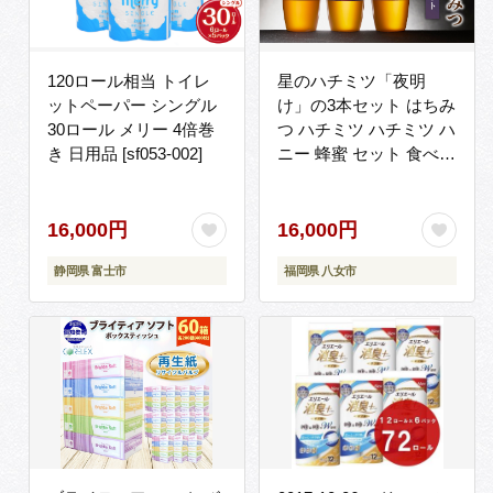
120ロール相当 トイレ
星のハチミツ「夜明
ットペーパー シングル
け」の3本セット はちみ
30ロール メリー 4倍巻
つ ハチミツ ハチミツ ハ
き 日用品 [sf053-002]
ニー 蜂蜜 セット 食べ比
べ パン トースト 紅茶
おやつ 朝食 ギフト プレ
ゼント ご褒美 常温 保存
16,000円
16,000円
備蓄 防災食 非常食 防災
静岡県 富士市
福岡県 八女市
グッズ 福岡県 八女市