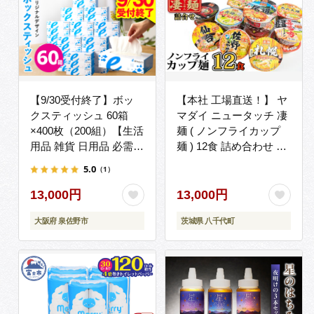
【9/30受付終了】ボッ
【本社 工場直送！】 ヤ
クスティッシュ 60箱
マダイ ニュータッチ 凄
×400枚（200組）【生活
麺 ( ノンフライカップ
用品 雑貨 日用品 必需品
麺 ) 12食 詰め合わせ セ
紙 常備品 まとめ買い 備
ット 食べ比べ ラーメン
5.0
（1）
蓄 防災 ティッシュペー
カップ麺 カップラーメ
パー てぃっしゅ ティッ
ン インスタント 即席麺
13,000円
13,000円
シュ eスポーツ応援 泉
非常食 保存食 常温 保存
大阪府 泉佐野市
茨城県 八千代町
佐野市オリジナル】
防災 備蓄 [AH014ya]
099H3422