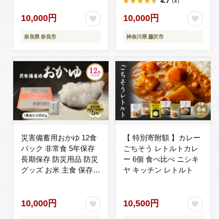
4.7
（3）
期限2年 長期間保存可能
非常用トイレ トイレ と
永伸商事株式会社
いれ 災害 対策 備蓄 避
10,000円
10,000円
難 介護 グッズ 地震 台
奈良県 奈良市
神奈川県 藤沢市
風 アウトドア キャンプ
長期保存 フジトレーデ
ィング 神奈川 湘南 藤沢
災害備蓄用おかゆ 12食
【 特別寄附額 】カレー
パック 非常食 5年保存
ごちそう レトルトカレ
長期保存 防災用品 防災
ー 6個 食べ比べ ニシキ
グッズ お米 主食 保存食
ヤ キッチン レトルト
レトルト おかゆ ごはん
お粥 ご飯 綾瀬市 神奈川
10,000円
10,500円