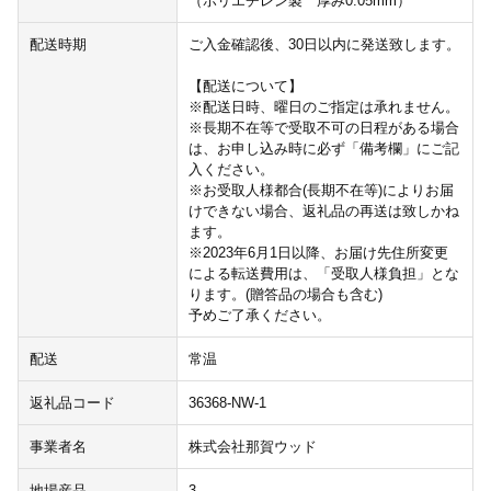
（ポリエチレン製 厚み0.05mm）
配送時期
ご入金確認後、30日以内に発送致します。
【配送について】
※配送日時、曜日のご指定は承れません。
※長期不在等で受取不可の日程がある場合
は、お申し込み時に必ず「備考欄」にご記
入ください。
※お受取人様都合(長期不在等)によりお届
けできない場合、返礼品の再送は致しかね
ます。
※2023年6月1日以降、お届け先住所変更
による転送費用は、「受取人様負担」とな
ります。(贈答品の場合も含む)
予めご了承ください。
配送
常温
返礼品コード
36368-NW-1
事業者名
株式会社那賀ウッド
地場産品
3