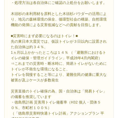
・処理方法は各自治体にご確認の上処分をお願いします。
木頭杉の未利用材を原料とした木頭杉パウダーの活用によ
り、地元の森林環境の保全、循環型社会の構築、自然環境
機能の発揮による災害低減などへの貢献を目指します。
■災害時にまず必要になるのはトイレ！■
先の東日本大震災では、仮設トイレが３日以内に設置され
た自治体は約３４％、
1ヵ月以上かかったところは１４％ （「避難所におけるト
イレの確保・管理ガイドライン」平成28年4月内閣府）
⇒これまでの災害時・断水時に、簡易トイレがないために
トイレが不衛生な環境になること、
トイレを我慢すること等により、避難住民の健康に重大な
被害が及ぶケースが多数発生
災害直後のトイレ確保の為、国・自治体は「簡易トイレ」
の備蓄を推奨しています
・徳島県計画 災害用トイレ備蓄率（H32 個人・団体５
０％、市町村１００％）
（「徳島県災害時快適トイレ計画」アクションプラン 平