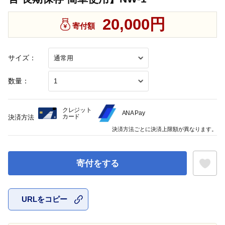
20,000円
寄付額
サイズ：
数量：
クレジット
ANA Pay
カード
決済方法
決済方法ごとに決済上限額が異なります。
寄付をする
URLをコピー
お気に入