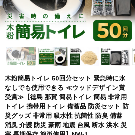
木粉簡易トイレ 50回分セット 緊急時に水
なしでも使用できる ≪ウッドデザイン賞
受賞≫【徳島 那賀 簡易トイレ 簡易 非常用
トイレ 携帯用トイレ 備蓄品 防災セット 防
災グッズ 非常用 吸水性 抗菌性 防臭 備蓄
消臭 介護 防災 豪雨 地震 台風 断水 洪水 災
害 長期保存 簡単使用】NW-1