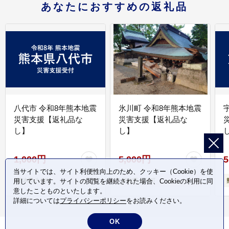
あなたにおすすめの返礼品
八代市 令和8年熊本地震
氷川町 令和8年熊本地震
災害支援【返礼品な
災害支援【返礼品な
し】
し】
し
1,000円
5,000円
5
当サイトでは、サイト利便性向上のため、クッキー（Cookie）を使
用しています。サイトの閲覧を継続された場合、Cookieの利用に同
熊本県 八代市
熊本県 氷川町
意したことものといたします。
詳細については
プライバシーポリシー
をお読みください。
OK