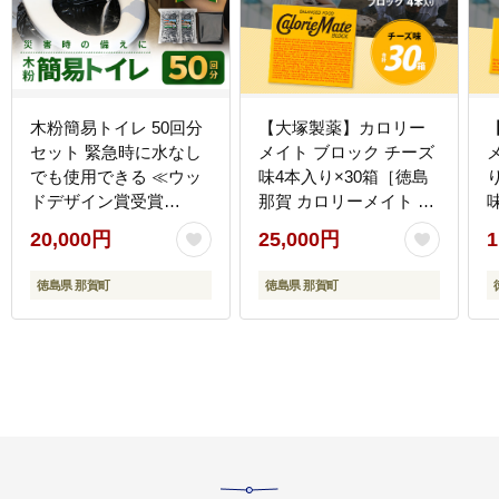
木粉簡易トイレ 50回分
【大塚製薬】カロリー
セット 緊急時に水なし
メイト ブロック チーズ
でも使用できる ≪ウッ
味4本入り×30箱［徳島
ドデザイン賞受賞
那賀 カロリーメイト チ
≫【徳島 那賀 簡易トイ
ーズ ビタミン ミネラル
20,000円
25,000円
1
レ 簡易 非常用トイレ 携
たんぱく質 脂質 糖質 5
帯用トイレ 備蓄品 防災
大栄養素 バランス栄養
徳島県 那賀町
徳島県 那賀町
セット 防災グッズ 非常
食 栄養補給 仕事 勉強
用 吸水性 抗菌性 防臭
スポーツ 防災 災害 地震
備蓄 消臭 介護 防災 豪
非常食 常備食 備蓄 受験
雨 地震 台風 断水 洪水
受験応援 新生活 大塚製
災害 長期保存 簡単使
薬］【AA-1-2】
用】NW-1