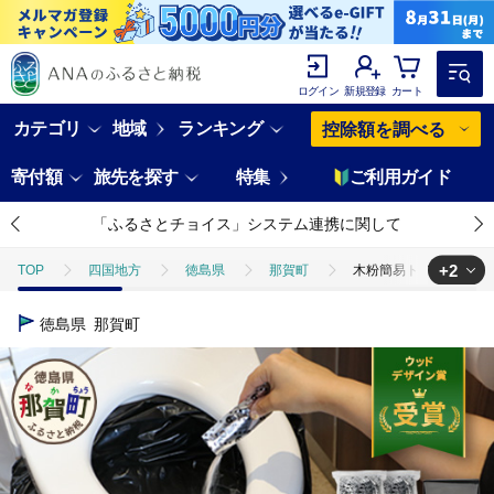
ログイン
新規登録
カート
カテゴリ
地域
ランキング
控除額を調べる
寄付額
旅先を探す
特集
ご利用ガイド
「ふるさとチョイス」システム連携に関して
+2
TOP
四国地方
徳島県
那賀町
木粉簡易トイレ 50回分
TOP
日用品・雑貨
木粉簡易トイレ 50回分セット 緊急時に水なしでも
徳島県
那賀町
TOP
日用品・雑貨
ほかの雑貨・日用品
木粉簡易トイレ 50