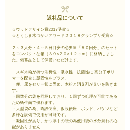
返礼品について
☆ウッドデザイン賞2017受賞☆
☆とくしま木づかいアワード２０１８グランプリ受賞☆
２～３人分・４～５日目安の必要量「５０回分」のセット
をコンパクトな箱（３０×２０×１２ｃｍ）に格納しまし
た。備蓄品として保管いただけます。
・スギ木粉が持つ消臭性・吸水性・抗菌性に 高分子ポリ
マーを配合し凝固性をプラス。
・便、尿をゼリー状に固め、木粉と消臭剤が臭いを防ぎま
す。
・回数分の袋を同梱しており、１回ずつ処理が可能である
ため衛生面で優れます。
・大型袋の為、既設便座、仮設便座、ポッド、バケツなど
多様な設備で使用が可能です。
・凝固性があり、かつ厚手の袋の為使用後の水分漏れの心
配がありません