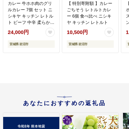
カレー 牛ホホ肉のグリ
【 特別寄附額 】カレー
ルカレー 7個 セット ニ
ごちそう レトルトカレ
シキヤ キッチン レトル
ー 6個 食べ比べ ニシキ
ト ビーフ 中辛 柔らかい
ヤ キッチン レトルト
高級 時短 湯煎 備蓄食品
24,000円
10,500円
1
東北 岩沼
宮城県 岩沼市
宮城県 岩沼市
あなたにおすすめの返礼品