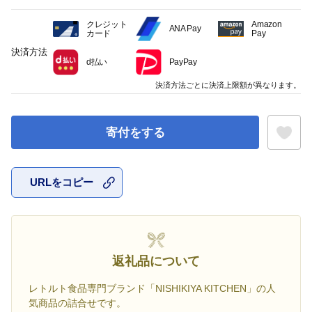
クレジット
Amazon
ANA Pay
カード
Pay
決済方法
d払い
PayPay
決済方法ごとに決済上限額が異なります。
寄付をする
URLをコピー
お気に入
返礼品について
レトルト食品専門ブランド「NISHIKIYA KITCHEN」の人
気商品の詰合せです。