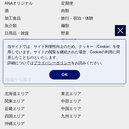
ANAオリジナル
定期便
酒
肉類
加工食品
旅行・宿泊・体験
魚介類
麺類
日用品・雑貨
野菜
パン・菓子類
電化製品
当サイトでは、サイト利便性向上のため、クッキー（Cookie）を使
フルーツ
卵・乳製品
用しています。サイトの閲覧を継続された場合、Cookieの利用に同
ファッション
米・穀物
意したことものといたします。
詳細については
プライバシーポリシー
をお読みください。
飲料(酒以外)
返礼品なし
OK
地域から探す
北海道エリア
東北エリア
関東エリア
中部エリア
近畿エリア
中国エリア
四国エリア
九州エリア
沖縄エリア