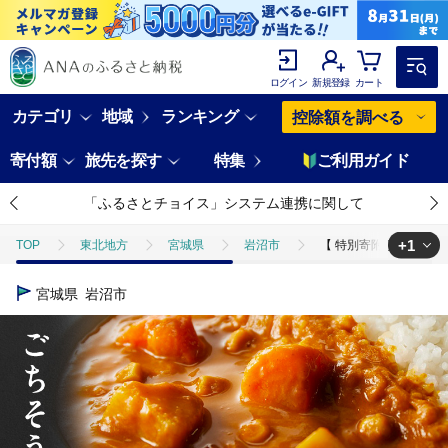
ログイン
新規登録
カート
カテゴリ
地域
ランキング
控除額を調べる
寄付額
旅先を探す
特集
ご利用ガイド
「ふるさとチョイス」システム連携に関して
+1
TOP
東北地方
宮城県
岩沼市
【 特別寄附額 】カレー
TOP
加工食品
惣菜・レトルト
カレー
【 特別寄附額
宮城県
岩沼市