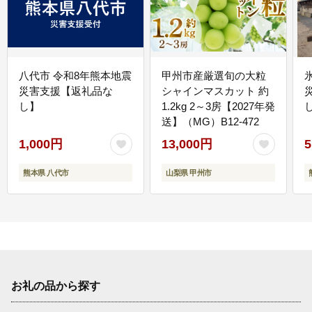
八代市 令和8年熊本地震
甲州市産厳選旬の大粒
災害支援【返礼品な
シャインマスカット 約
し】
1.2kg 2～3房【2027年発
送】（MG）B12-472
1,000円
13,000円
5
熊本県 八代市
山梨県 甲州市
お礼の品から探す