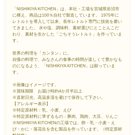
「NISHIKIYA KITCHEN」は、本社・工場を宮城県岩沼市
に構え、商品は100％自社で製造しています。 1975年に
レトルトを導入して以来、長年レトルト専門に技術を磨い
てきました。 水や塩、調味料、素材選びにとことんこだ
わり、素材を生かした「ごちそうレトルト」を作っていま
す。
世界の料理を「カンタン」に。
自慢の料理で、みなさんの食事の時間が楽しくて豊かなも
のになるよう、「NISHIKIYA KITCHEN」は願っていま
す。
※画像はイメージです。
※賞味期限 お届け時約4か月半以上
※直射日光、高温多湿を避けて保存して下さい。
【アレルギー表示】
※特定原材料：乳、小麦、えび
※特定原材料に準ずるもの：豚肉、鶏肉、大豆、りんご
※NISHIKIYA KITCHENの工場では、卵・乳・小麦・え
び・かに・落花生を含む製品を作っています。（特定原材