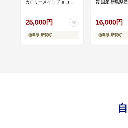
カロリーメイト チョコ バ
賀 国産 徳島県産
ニラ メープル チーズ フル
ぬ イヌ 犬 わん
ーツ ビタミン ミネラル た
ちゃん ごはん え
んぱく質 脂質 糖質 5大栄養
25,000円
高タンパク 低カ
16,000円
素 バランス栄養食 栄養補
ッグフード ペッ
給 仕事 勉強 スポーツ 防災
おやつ オヤツ 犬
徳島県 那賀町
徳島県 那賀町
災害 地震 非常食 常備食 備
おやつ 犬のおや
蓄 受験 受験応援 新生活 大
おやつ 犬のオヤツ
塚製薬】MS-1
心 小間切れ 小分
【NS-8】