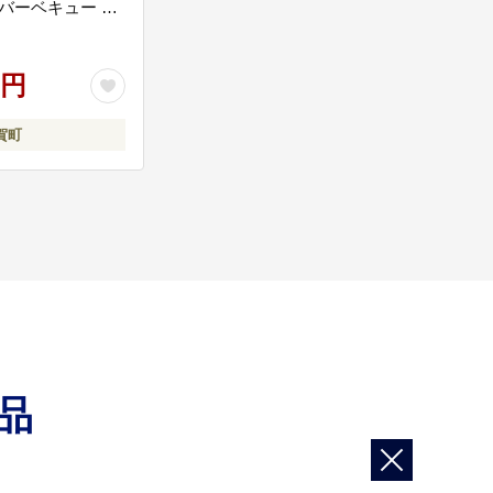
 バーベキュー キ
ず 柚子 ユズ 木頭
柚子 木頭ユズ 常
 災害 非常食 非常
0円
賀町
品