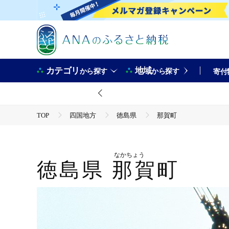
カテゴリ
地域
から探す
から探す
寄付
TOP
四国地方
徳島県
那賀町
なかちょう
徳島県
那賀町