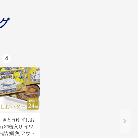
グ
4
 きとうゆずしお
0g 24缶入り イワ
缶詰 鰯 魚 アウト