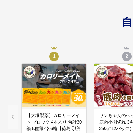
地域の魅力を情報
05
・観光分野での交流人
安心して結婚・出
06
1
2
・婚活支援・少子化対
その他目的達成の
07
・その他目的達成のた
【大塚製薬】カロリーメイ
ワンちゃんのペ
ト ブロック 4本入り 合計30
鹿肉小間切れ 3
箱 5種類×各6箱【徳島 那賀
250g×12パック