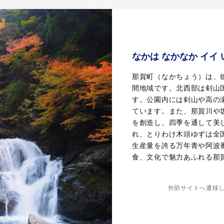
なかは なかなか イイ
那賀町（なかちょう）は、
間地域です。北西部は剣山
す。公園内には剣山や高の
ています。また、那賀川や
を創造し、四季を通して美
れ、とりわけ木頭ゆずは全
生産量を誇る万年青や阿波
食、文化で魅力あふれる那
外部サイトへ遷移