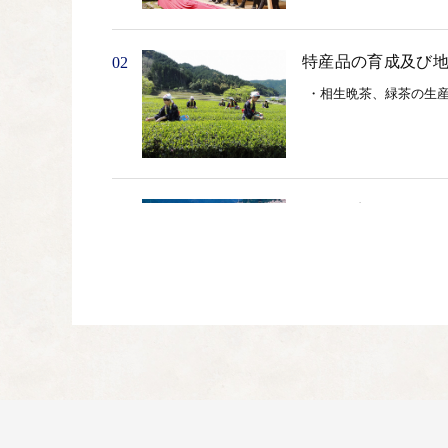
特産品の育成及び
02
・相生晩茶、緑茶の生産
自然環境並びに景
03
・森林、河川の保全 ・
次代を担う人材を
04
・林業、農業など担い