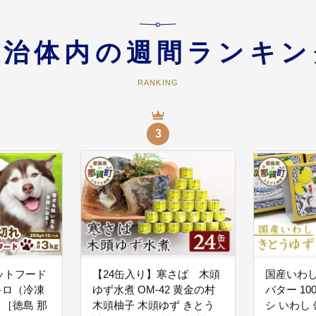
発信することにより、定住と交流を推進する事業
自治体内の週間ランキン
口の拡大 ・移住への受け入れサポート など
RANKING
産・子育てできる環境づくり事業
3
策・子育て支援・ひとり親家庭支援など
ために町長が必要と認める事業
めに町長が必要と認める事業
ットフード
【24缶入り】寒さば 木頭
国産いわし
キロ（冷凍
ゆず水煮 OM-42 黄金の村
バター 10
）［徳島 那
木頭柚子 木頭ゆず きとう
シ いわし 