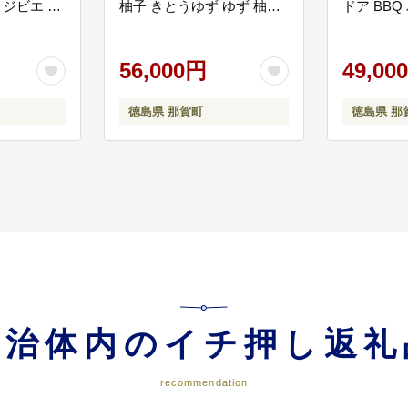
 ジビエ い
柚子 きとうゆず ゆず 柚子
ドア BBQ
ちゃん ワン
サバ 鯖 鯖缶 サバ缶 さば さ
ャンプ ゆ
さ エサ 餌
ば缶 缶詰 寒サバ セット 水
ゆず 木頭
ロリー ド
煮
56,000円
備食 緊急
49,00
トフード
時 OM-65
の餌 犬用
徳島県 那賀町
徳島県 那
つ イヌの
 健康 安
け 冷凍］
自治体内のイチ押し返礼
recommendation