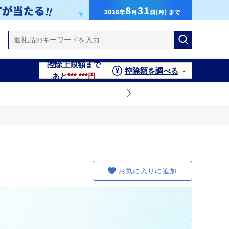
控除上限額まで
控除額を調べる
あと
***,***円
お気に入りに追加