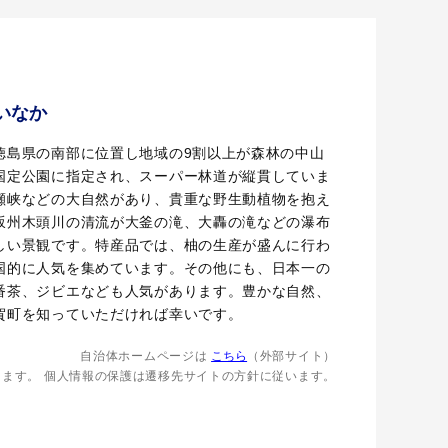
 いなか
徳島県の南部に位置し地域の9割以上が森林の中山
国定公園に指定され、スーパー林道が縦貫していま
瀬峡などの大自然があり、貴重な野生動植物を抱え
坂州木頭川の清流が大釜の滝、大轟の滝などの瀑布
しい景観です。特産品では、柚の生産が盛んに行わ
国的に人気を集めています。その他にも、日本一の
番茶、ジビエなども人気があります。豊かな自然、
賀町を知っていただければ幸いです。
自治体ホームページは
こちら
（外部サイト）
します。
個人情報の保護は遷移先サイトの方針に従います。