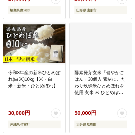
福島県 白河市
山形県 山形市
令和8年産の新米ひとめぼ
酵素発芽玄米「健やかご
れ(白米)10kg【米・白
はん」30個入 素材にこだ
米・新米・ひとめぼれ】
わり玖珠米ひとめぼれを
使用 玄米 米 ひとめぼれ
ご飯 パックご飯 お米 コ
メ ヒトメボレ 炊飯パック
常温 大分県 大分 玖珠町
30,000円
50,000円
玖珠
沖縄県 竹富町
大分県 玖珠町