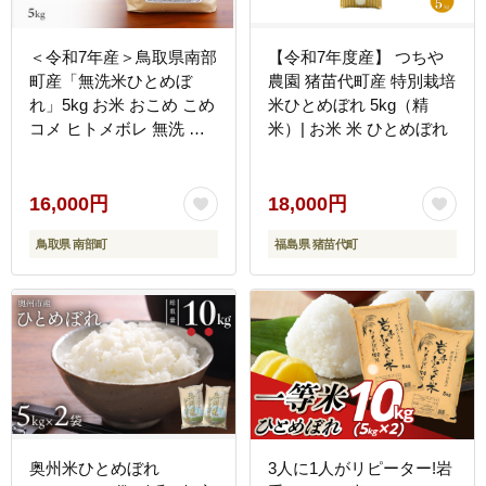
＜令和7年産＞鳥取県南部
【令和7年度産】 つちや
町産「無洗米ひとめぼ
農園 猪苗代町産 特別栽培
れ」5kg お米 おこめ こめ
米ひとめぼれ 5kg（精
コメ ヒトメボレ 無洗 板
米）| お米 米 ひとめぼれ
谷米穀店
16,000円
18,000円
鳥取県 南部町
福島県 猪苗代町
奥州米ひとめぼれ
3人に1人がリピーター!岩