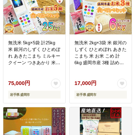
無洗米 5kg×5袋 計25kg
無洗米 2kg×3袋 米 銀河の
米 銀河のしずく ひとめぼ
しずく ひとめぼれ あきた
れ あきたこまち ミルキー
こまち 米 お米 こめ 計
クイーン つきあかり 米
6kg 盛岡市産 3種 詰め合
お米 こめ 25kg 5種 詰め
わせ 食べ比べ 白米 米 お
合わせ 食べ比べ 白米 米
米 こめ コメ ライス ご飯
お米 こめ コメ ライス ご
ごはん 美味しい 贈り物
75,000円
17,000円
飯 ごはん 美味しい 贈り
小分け 少量 一人暮らし
岩手県 盛岡市
岩手県 盛岡市
物 産地直送 盛岡 佐々木
国産 産地直送 盛岡 佐々
米穀店
木米穀店