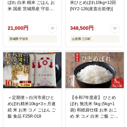
ぼれ 白米 精米 ごはん お
米ひとめぼれ10kg×12回
米 国産 茨城県産 守谷市
[NY2-126(産直出前便)]
送料無料
21,000円
348,500円
茨城県 守谷市
山形県 三川町
＜定期便＞白河市産ひと
【令和7年度産】 ひとめ
めぼれ精米10kg×3ヶ月連
ぼれ 無洗米 5kg (5kg×1
続 米 お米 コメ ごはん ご
袋) 和紙袋仕様 お米 おこ
飯 食品 F25R-018
め 米 コメ 白米 ご飯 ごは
ん おにぎり お弁当 【ラ