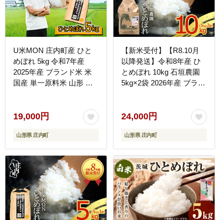
U米MON 庄内町産 ひと
【新米受付】【R8.10月
めぼれ 5kg 令和7年産
以降発送】令和8年産 ひ
2025年産 ブランド米 米
とめぼれ 10kg 石垣農園
国産 単一原料米 山形 庄
5kg×2袋 2026年産 ブラン
内平野 コシヒカリの原
ド米 米 国産 単一原料米
点、亀の尾発祥の地 庄内
山形 庄内平野 コシヒカリ
の原点、亀の尾発祥の地
19,000円
24,000円
庄内
山形県 庄内町
山形県 庄内町