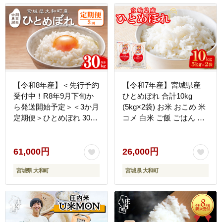
【令和8年産】＜先行予約
【令和7年産】宮城県産
受付中！R8年9月下旬か
ひとめぼれ 合計10kg
ら発送開始予定＞＜3か月
(5kg×2袋) お米 おこめ 米
定期便＞ひとめぼれ 30kg
コメ 白米 ご飯 ごはん お
お米 おこめ 米 コメ 白米
にぎり お弁当【株式会社
ご飯 ごはん おにぎり お
パールライス宮城】ta203
弁当 宮城産 頒布会【赤間
61,000円
26,000円
農業開発株式会社】ta382
宮城県 大和町
宮城県 大和町