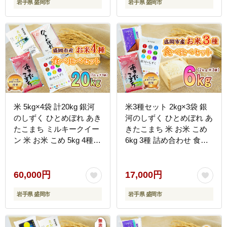
岩手県 盛岡市
岩手県 盛岡市
米穀店
佐々木米穀店
米 5kg×4袋 計20kg 銀河
米3種セット 2kg×3袋 銀
のしずく ひとめぼれ あき
河のしずく ひとめぼれ あ
たこまち ミルキークイー
きたこまち 米 お米 こめ
ン 米 お米 こめ 5kg 4種
6kg 3種 詰め合わせ 食べ
20kg 詰め合わせ 食べ比
比べ 白米 米 お米 こめ コ
べ 精米 白米 米 お米 こめ
メ ライス ご飯 ごはん 美
コメ ライス ご飯 ごはん
味しい 贈り物 小分け ぎ
60,000円
17,000円
美味しい 国産 産地直送
んがのしずく 国産 産地直
岩手県 盛岡市
岩手県 盛岡市
盛岡 佐々木米穀店
送 盛岡 佐々木米穀店