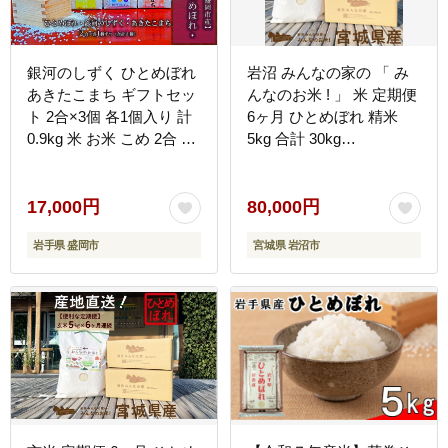
銀河のしずく ひとめぼれ
岩沼 みんなの家の 「 み
あきたこまち ギフトセッ
んなのお米 ! 」 米 定期便
ト 2合×3個 各1個入り 計
6ヶ月 ひとめぼれ 精米
0.9kg 米 お米 こめ 2合 3
5kg 合計 30kg
種 詰め合わせ 食べ比べ
［IM013_r7］
少量 小分け 精米 白米 米
お米 こめ コメ ライス ご
17,000円
80,000円
飯 ごはん 美味しい 贈り
岩手県 盛岡市
宮城県 岩沼市
物 ギフト プレゼント 産
地直送 盛岡 佐々木米穀店