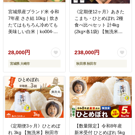
宮城県産ブランド米 令和
《定期便12ヶ月》あきた
7年産 ささ結 10kg｜炊き
こまち・ひとめぼれ 2種
たてはもちろん冷めても
食べ比べセット 計4kg
美味しい白米｜ko004-
(2kg×各1袋) 【無洗米】
sm-10kg-r7
秋田県産 [秋田県産 あき
たこまち ひとめぼれ お米
精米 小分け 個包装 定期
28,000円
238,000円
便 4kg 4キロ 2kg袋]
宮城県 大崎市
秋田県 秋田市
《定期便3ヶ月》ひとめぼ
【数量限定】令和8年産
れ 3kg 【無洗米】秋田市
新米受付 ひとめぼれ 5kg