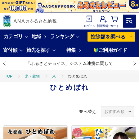
ログイン
新規登録
カート
カテゴリ
地域
ランキング
控除額を調べる
寄付額
旅先を探す
特集
ご利用ガイド
「ふるさとチョイス」システム連携に関して
TOP
米・穀物
米
ひとめぼれ
ひとめぼれ
並べ替え: