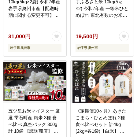
10kg(5kg×2袋) 令和7年産
手ふるさと米 10kg(5㎏
岩手県奥州市産【配送時
×2) 令和7年産 一等米ひと
期に関する変更不可】
めぼれ 東北有数のお米の
[U0063]
産地 岩手県奥州市産【配
送時期に関する変更不
可】 [U0217]
31,000円
19,500円
岩手県 奥州市
岩手県 奥州市
五ツ星お米マイスター 厳
《定期便10ヶ月》あきた
選 雫石町産 精米 3種 食
こまち・ひとめぼれ 2種
べ比べ 真空パック 300g
食べ比べセット 計4kg
計 10袋 【諏訪商店】 米
(2kg×各1袋)【白米】 秋