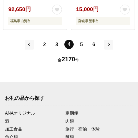
イス宮城株式会社】
tm295
92,650円
15,000円
福島県 白河市
宮城県 登米市
4
2
3
5
6
前
次
2170
全
件
お礼の品から探す
ANAオリジナル
定期便
酒
肉類
加工食品
旅行・宿泊・体験
魚介類
麺類