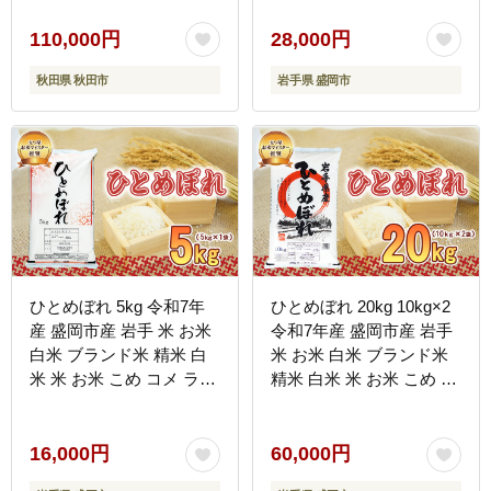
贈り物 国産 岩手県 盛岡
市 お取り寄せ 令和7年産
110,000円
28,000円
米 産地直送 盛岡 佐々木
秋田県 秋田市
岩手県 盛岡市
米穀店
ひとめぼれ 5kg 令和7年
ひとめぼれ 20kg 10kg×2
産 盛岡市産 岩手 米 お米
令和7年産 盛岡市産 岩手
白米 ブランド米 精米 白
米 お米 白米 ブランド米
米 米 お米 こめ コメ ライ
精米 白米 米 お米 こめ コ
ス ご飯 ごはん 美味しい
メ ライス ご飯 ごはん 美
贈り物 国産 岩手県 盛岡
味しい 贈り物 国産 岩手
市 お取り寄せ 令和7年産
県 盛岡市 お取り寄せ 令
16,000円
60,000円
米 産地直送 盛岡 佐々木
和7年産米 産地直送 盛岡