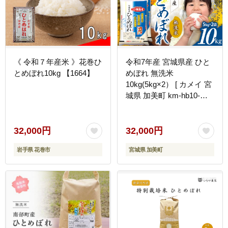
《 令和７年産米 》花巻ひ
令和7年産 宮城県産 ひと
とめぼれ10kg 【1664】
めぼれ 無洗米
10kg(5kg×2） [ カメイ 宮
城県 加美町 km-hb10-mu-
r7 ] お米 こめ コメ 精米
白米 ひとめぼれ
32,000円
32,000円
岩手県 花巻市
宮城県 加美町