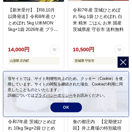
【新米受付】【R8.10月
令和7年産 茨城ひとめぼ
以降発送】令和8年産 ひ
れ 5kg 1袋 ひとめぼれ 白
とめぼれ 5kg U米MON
米 精米 ごはん お米 国産
5kg×1袋 2026年産 ブラン
茨城県産 守谷市 送料無料
ド米 米 国産 単一原料米
山形 庄内平野 コシヒカリ
の原点、亀の尾発祥の地
14,000円
10,500円
庄内
山形県 庄内町
茨城県 守谷市
当サイトでは、サイト利便性向上のため、クッキー（Cookie）を使
用しています。サイトの閲覧を継続された場合、Cookieの利用に同
意したことものといたします。
詳細については
プライバシーポリシー
をお読みください。
OK
令和7年産 茨城ひとめぼ
食の都庄内 【定期便12
れ 10kg 5kg×2袋 ひとめ
回】井上農場の特別栽培