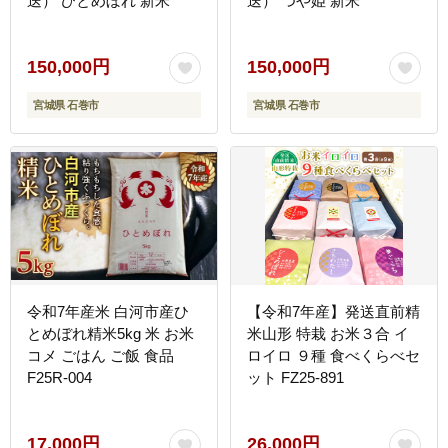
送） ひとめぼれ 新米
送） つや姫 新米
150,000円
150,000円
宮城県 石巻市
宮城県 石巻市
令和7年産米 白河市産ひ
【令和7年産】発送直前精
とめぼれ精米5kg 米 お米
米山形 特栽 お米３合 イ
コメ ごはん ご飯 食品
ロイロ ９種 食べくらべセ
F25R-004
ット FZ25-891
17,000円
26,000円