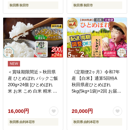
秋田県 秋田市
秋田県 秋田市
＜賞味期限間近＞秋田県
《定期便2ヶ月》令和7年
産 ひとめぼれ パックご飯
産 【白米】通算5回特A
200g×24個 [ひとめぼれ
秋田県産ひとめぼれ
米 お米 こめ 白米 精米 ブ
5kg(5kg×1袋)×2回 お届け
ランド米 食卓 パックご飯
周期調整 隔月に調整OK
レトルト 簡単 レンジ 秋
お米 米 こめ 藤岡農産 [米
田県産 秋田県 由利本荘
白米 特A 精米 秋田県 東
16,000円
20,000円
市]
北 お米 ひとめぼれ 小袋
秋田県 由利本荘市
秋田県 由利本荘市
小分け 直前精米 おいしい
米 おすすめ]