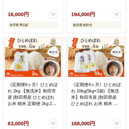
こめ コメ 白米 備蓄米 五
田県産 [秋田県産 あきた
つ星 5つ星 5ツ星 お米 マ
こまち ひとめぼれ お米
イスター 長期保存 銀河の
精米 小分け 個包装 定期
16,000円
194,000円
しずく ひとめぼれ あきた
便 4kg 4キロ 2kg袋]
岩手県 雫石町
秋田県 秋田市
こまち 3kg 3キロ 小分け
国産 岩手県産 仕送り 人
気 おすすめ
《定期便6ヶ月》ひとめぼ
《定期便4ヶ月》ひとめぼ
れ 2kg 【無洗米】秋田市
れ 10kg(5kg×2袋) 【無洗
産 [秋田県産 ひとめぼれ
米】秋田市産 [秋田県産
お米 精米 定期便 2kg 2キ
ひとめぼれ お米 精米 定
ロ]
期便 10kg 10キロ 5kg袋]
63,000円
168,000円