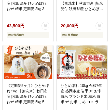
産 [秋田県産 ひとめぼれ
【無洗米】秋田市産 [新米
お米 精米 定期便 3kg 3キ
受付 秋田県産 ひとめぼれ
ロ]
お米 精米 定期便 5kg 5キ
ロ]
43,500円
20,000円
秋田県 秋田市
秋田県 秋田市
《定期便5ヶ月》ひとめぼ
ひとめぼれ 10kg 令和7年
れ 5kg 【無洗米】秋田市
産 盛岡市産 岩手 米 お米
産 [秋田県産 ひとめぼれ
白米 ブランド米 精米 白
お米 精米 定期便 5kg 5キ
米 米 お米 こめ コメ ライ
ロ]
ス ご飯 ごはん 美味しい