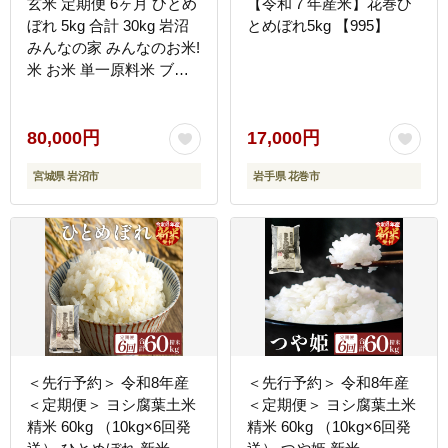
玄米 定期便 6ヶ月 ひとめ
【令和７年産米】花巻ひ
ぼれ 5kg 合計 30kg 岩沼
とめぼれ5kg 【995】
みんなの家 みんなのお米!
米 お米 単一原料米 ブラ
ンド米 東北 震災 支援 こ
め おこめ ご飯 ごはん 5
キロ 6か月 6ヵ月 産地直
80,000円
17,000円
送 送料無料 宮城県産 宮
宮城県 岩沼市
岩手県 花巻市
城 宮城県 岩沼市 定期 6
回 ［IM021_r7］
＜先行予約＞ 令和8年産
＜先行予約＞ 令和8年産
＜定期便＞ ヨシ腐葉土米
＜定期便＞ ヨシ腐葉土米
精米 60kg （10kg×6回発
精米 60kg （10kg×6回発