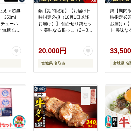
たえ＜超無
鍋【期間限定】【お届け日
鍋【期間
350ml
時指定必須（10月1日以降
時指定必須
ス チューハ
お届け）】 仙台せり鍋セッ
お届け）】
 無糖 缶
ト 美味なる根っこ（2～3人
ト 美味な
コール お
前） 漁亭 浜や 名取名産 美
前） 漁亭 浜や 名取名産 美
味なる根っこを食す
味なる根
20,000円
33,50
宮城県 名取市
宮城県 名