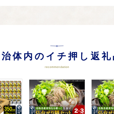
緑地の整備、市街地整備、上・下水道整備、住宅供給、空港周辺整備 など
興、漁業の振興、工業基盤の整備と地域産業の集積、魅力ある商業空間づくり
自治体内のイチ押し返礼
recommendation
さとづくり【市長にお任せ】
、元気な都市・名取のまちづくりのための事業を選びます。市長にお任せした