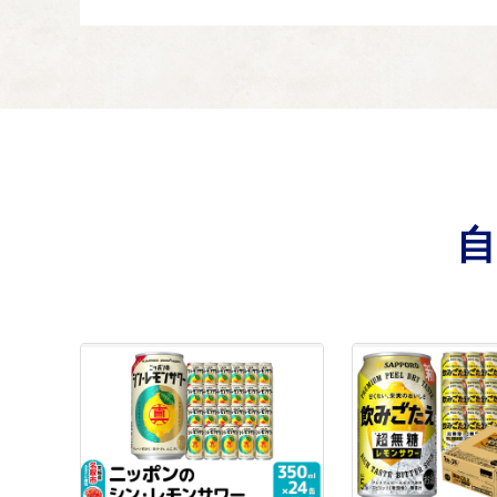
(4) 都市環境づくり
04
道路網の整備、公園・
(5) 産業の振興
05
農業の振興、林業の振
(6) 愛されるふる
06
市長が皆様に代わって