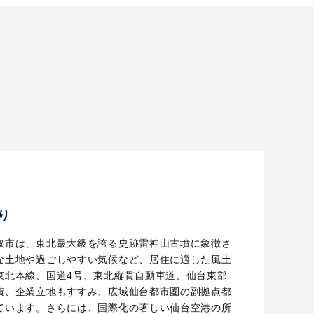
り
取市は、東北最大級を誇る史跡雷神山古墳に象徴さ
な土地や過ごしやすい気候など、居住に適した風土
東北本線、国道4号、東北縦貫自動車道、仙台東部
積、企業立地もすすみ、広域仙台都市圏の副拠点都
ています。さらには、国際化の著しい仙台空港の所