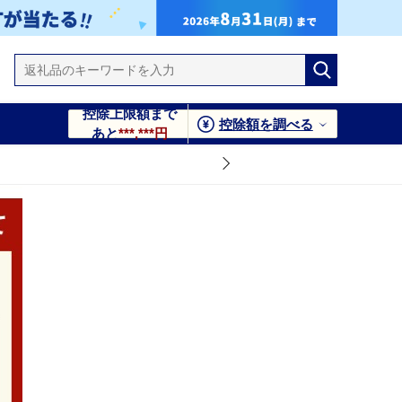
控除上限額まで
控除額を調べる
あと
***,***円