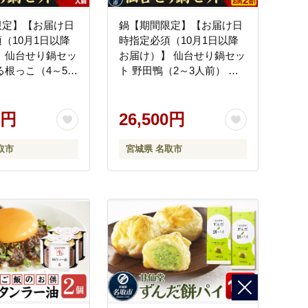
限定】【お届け日
鍋【期間限定】【お届け日
（10月1日以降
時指定必須（10月1日以降
 仙台せり鍋セッ
お届け）】 仙台せり鍋セッ
る根っこ（4～5人
ト 野田鴨（2～3人前） 漁
亭 浜や 宮城ブランド 野田
っこを食す
鴨で食す
0円
26,500円
取市
宮城県 名取市