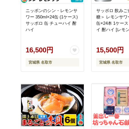
ニッポンのシン・レモンサ
サッポロ 飲みご
ワー 350ml×24缶 (1ケース)
糖＞ レモンサワー 
サッポロ 缶 チューハイ 酎
缶×24本 1ケー
ハイ
イ 酎ハイ [レモン
家飲み 晩酌 アル
酒 ケース]
16,500円
15,500円
宮城県 名取市
宮城県 名取市