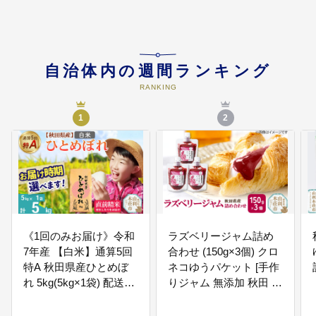
05
(5) 共に助け合いすべての人が健
自治体内の週間ランキング
康で暮らせる事業
RANKING
1
2
06
(6) 子どもたちの未来づくりに関
する事業
《1回のみお届け》令和
ラズベリージャム詰め
7年産 【白米】通算5回
合わせ (150g×3個) クロ
特A 秋田県産ひとめぼ
ネコゆうパケット [手作
07
(7) 芸術・文化・スポーツに親し
れ 5kg(5kg×1袋) 配送時
りジャム 無添加 秋田 ラ
める事業
期選べる お米 米 こめ
ズベリー ジャム セット
藤岡農産 [米 白米 特A
詰合せ]