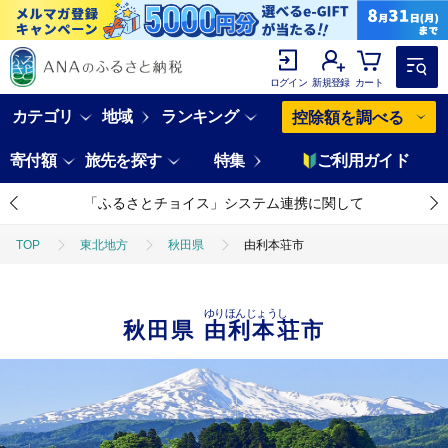
ログイン
新規登録
カート
カテゴリ
地域
ランキング
控除額を調べる
寄付額
旅先を探す
特集
ご利用ガイド
「ふるさとチョイス」システム連携に関して
TOP
東北地方
秋田県
由利本荘市
ゆりほんじょうし
秋田県
由利本荘市