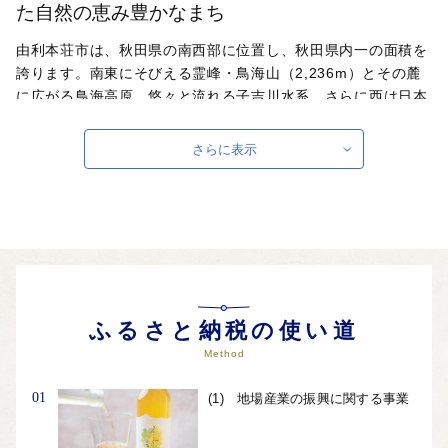
た自然の恵み豊かなまち
由利本荘市は、秋田県の南西部に位置し、秋田県内一の面積を
誇ります。南東にそびえる霊峰・鳥海山（2,236m）とその麓
に広がる鳥海高原、悠々と流れる子吉川水系、さらに西は日本
海に面し、山・川・海にわたって恵まれた多くの自然の中に位
置しています。「由利高原鉄道」は、鳥海山の麓の田園風景の
さらに表示
中を走り、地元では「由利鉄」「おばこ号」と呼ばれて親しま
れています。国有文化財である「旧鮎川小学校」をそのままの
形で残し、 地元産の木をふんだんに使った「鳥海山木のおも
ちゃ館」として開館しました。内装に木を使い木のおもちゃで
遊べる「木のおもちゃ列車」も運行され、たくさんの子どもた
ちを待っています。
自治体ホームページは
こちら
（外部サイト）
ふるさと納税の使い道
外部サイトへ遷移します。
Method
個人情報の保護は遷移先サイトの方針に従います。
01
(1) 地場産業の振興に関する事業