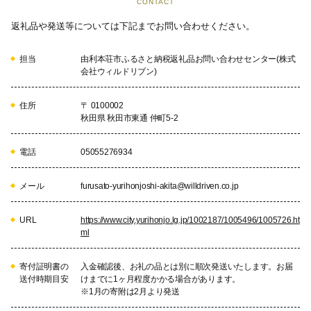
CONTACT
返礼品や発送等については下記までお問い合わせください。
担当
由利本荘市ふるさと納税返礼品お問い合わせセンター(株式
会社ウィルドリブン)
住所
〒 0100002
秋田県 秋田市東通 仲町5-2
電話
05055276934
メール
furusato-yurihonjoshi-akita@willdriven.co.jp
URL
https://www.city.yurihonjo.lg.jp/1002187/1005496/1005726.ht
ml
寄付証明書の
入金確認後、お礼の品とは別に順次発送いたします。お届
送付時期目安
けまでに1ヶ月程度かかる場合があります。
※1月の寄附は2月より発送