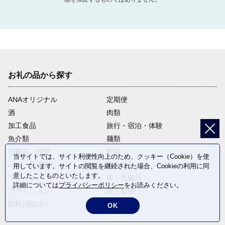
お礼の品から探す
ANAオリジナル
定期便
酒
肉類
加工食品
旅行・宿泊・体験
魚介類
麺類
日用品・雑貨
野菜
当サイトでは、サイト利便性向上のため、クッキー（Cookie）を使
パン・菓子類
電化製品
用しています。サイトの閲覧を継続された場合、Cookieの利用に同
意したことものといたします。
フルーツ
卵・乳製品
詳細については
プライバシーポリシー
をお読みください。
ファッション
米・穀物
飲料(酒以外)
返礼品なし
OK