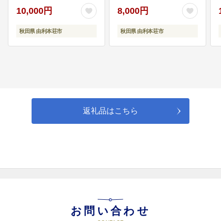
精米 秋田県 東北 お米
10,000円
8,000円
ひとめぼれ 小袋 小分け
直前精米 おいしい米 お
秋田県 由利本荘市
秋田県 由利本荘市
08
(8) 市民が取り組む魅力あふれる
すすめ お届け時期選べ
事業
る]
09
(9) その他市長が適当と認める事
返礼品はこちら
業
お問い合わせ