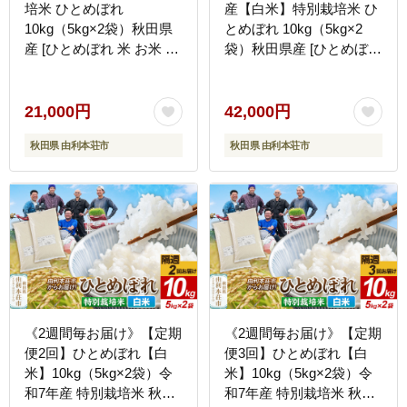
培米 ひとめぼれ
産【白米】特別栽培米 ひ
10kg（5kg×2袋）秋田県
とめぼれ 10kg（5kg×2
産 [ひとめぼれ 米 お米 白
袋）秋田県産 [ひとめぼれ
米 精米 特別栽培米 ブラ
米 お米 白米 精米 特別栽
ンド米 食卓 秋田県産 秋
培米 ブランド米 食卓 秋
田県 由利本荘市]
田県産 秋田県 由利本荘
21,000円
42,000円
市]
秋田県 由利本荘市
秋田県 由利本荘市
《2週間毎お届け》【定期
《2週間毎お届け》【定期
便2回】ひとめぼれ【白
便3回】ひとめぼれ【白
米】10kg（5kg×2袋）令
米】10kg（5kg×2袋）令
和7年産 特別栽培米 秋田
和7年産 特別栽培米 秋田