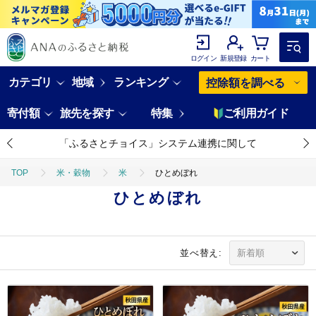
ログイン
新規登録
カート
カテゴリ
地域
ランキング
控除額を調べる
寄付額
旅先を探す
特集
ご利用ガイド
「ふるさとチョイス」システム連携に関して
TOP
米・穀物
米
ひとめぼれ
ひとめぼれ
並べ替え: