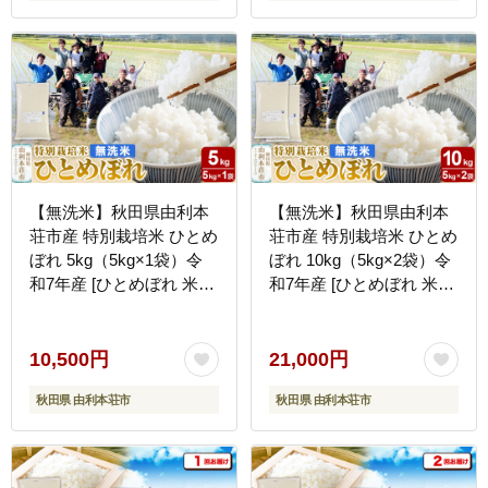
【無洗米】秋田県由利本
【無洗米】秋田県由利本
荘市産 特別栽培米 ひとめ
荘市産 特別栽培米 ひとめ
ぼれ 5kg（5kg×1袋）令
ぼれ 10kg（5kg×2袋）令
和7年産 [ひとめぼれ 米
和7年産 [ひとめぼれ 米
お米 白米 精米 無洗米 特
お米 白米 精米 無洗米 特
別栽培米 ブランド米 食卓
別栽培米 ブランド米 食卓
秋田県産 秋田県 由利本荘
秋田県産 秋田県 由利本荘
10,500円
21,000円
市]
市]
秋田県 由利本荘市
秋田県 由利本荘市