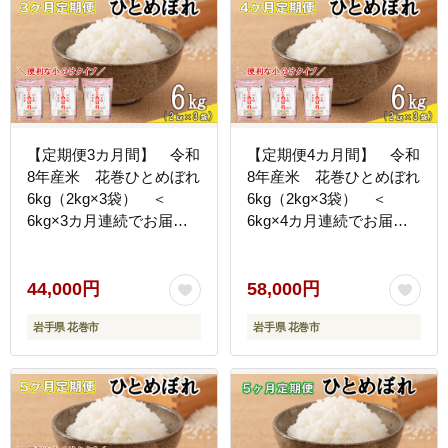
【定期便3カ月間】 令和
【定期便4カ月間】 令和
8年産米 花巻ひとめぼれ
8年産米 花巻ひとめぼれ
6kg（2kg×3袋） ＜
6kg（2kg×3袋） ＜
6kg×3カ月連続でお届け
6kg×4カ月連続でお届け
＝計18kg＞ 【2467】
＝計24kg＞ 【2468】
44,000円
58,000円
岩手県 花巻市
岩手県 花巻市