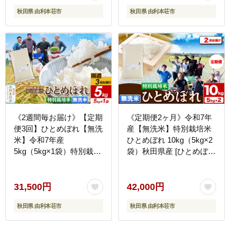
ぎり 秋田県産 秋田]
秋田県 由利本荘市
秋田県 由利本荘市
《2週間毎お届け》【定期
《定期便2ヶ月》令和7年
便3回】ひとめぼれ【無洗
産【無洗米】特別栽培米
米】令和7年産
ひとめぼれ 10kg（5kg×2
5kg（5kg×1袋）特別栽培
袋）秋田県産 [ひとめぼれ
米 秋田県産 [ひとめぼれ
米 お米 白米 精米 無洗米
米 お米 無洗米 特別栽培
特別栽培米 ブランド米 食
米 ブランド米 食卓 おに
卓 秋田県産 秋田県 由利
31,500円
42,000円
ぎり 秋田県産 秋田]
本荘市]
秋田県 由利本荘市
秋田県 由利本荘市