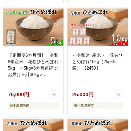
【定期便6カ月間】 令和
＜令和8年産米＞ 花巻ひ
8年産米 花巻ひとめぼれ
とめぼれ10kg（2kg×5
5kg ＜5kg×6カ月連続で
袋） 【2450】
お届け＝計30kg＞
【2458】
70,000円
25,000円
岩手県 花巻市
岩手県 花巻市