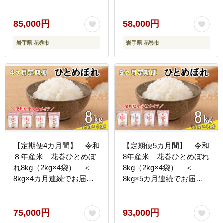
＝計36kg＞ 【2470】
＝計24kg＞ 【2471】
85,000円
58,000円
岩手県 花巻市
岩手県 花巻市
【定期便4カ月間】 令和
【定期便5カ月間】 令和
８年産米 花巻ひとめぼ
8年産米 花巻ひとめぼれ
れ8kg（2kg×4袋） ＜
8kg（2kg×4袋） ＜
8kg×4カ月連続でお届け
8kg×5カ月連続でお届け
＝計32kg＞ 【2472】
＝計40㎏＞ 【2473】
75,000円
93,000円