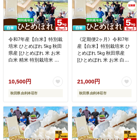
令和7年産【白米】特別栽
《定期便2ヶ月》令和7年
培米 ひとめぼれ 5kg 秋田
産【白米】特別栽培米 ひ
県産 [ひとめぼれ 米 お米
とめぼれ 5kg 秋田県産
白米 精米 特別栽培米 ブ
[ひとめぼれ 米 お米 白米
ランド米 食卓 秋田県産
精米 特別栽培米 ブランド
秋田県 由利本荘市]
米 食卓 秋田県産 秋田県
由利本荘市]
10,500円
21,000円
秋田県 由利本荘市
秋田県 由利本荘市