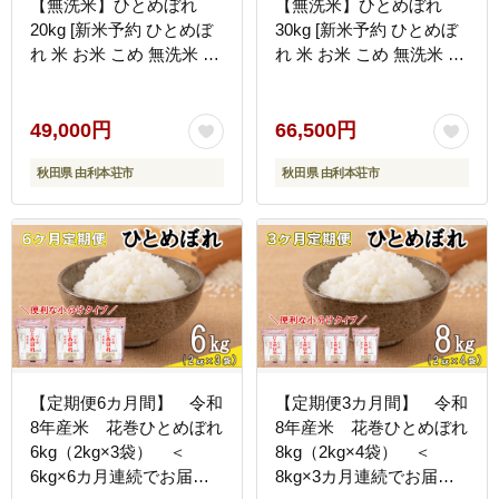
【無洗米】ひとめぼれ
【無洗米】ひとめぼれ
20kg [新米予約 ひとめぼ
30kg [新米予約 ひとめぼ
れ 米 お米 こめ 無洗米 ブ
れ 米 お米 こめ 無洗米 ブ
ランド米 食卓 おにぎり
ランド米 食卓 おにぎり
秋田県産 秋田]
秋田県産 秋田]
49,000円
66,500円
秋田県 由利本荘市
秋田県 由利本荘市
【定期便6カ月間】 令和
【定期便3カ月間】 令和
8年産米 花巻ひとめぼれ
8年産米 花巻ひとめぼれ
6kg（2kg×3袋） ＜
8kg（2kg×4袋） ＜
6kg×6カ月連続でお届け
8kg×3カ月連続でお届け