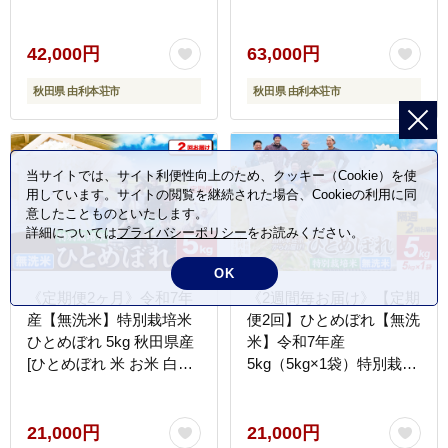
県産 [ひとめぼれ 米 お米
県産 [ひとめぼれ 米 お米
白米 精米 特別栽培米 ブ
白米 精米 特別栽培米 ブ
ランド米 食卓 おにぎり
ランド米 食卓 おにぎり
42,000円
63,000円
秋田県産 秋田]
秋田県産 秋田]
秋田県 由利本荘市
秋田県 由利本荘市
当サイトでは、サイト利便性向上のため、クッキー（Cookie）を使
用しています。サイトの閲覧を継続された場合、Cookieの利用に同
意したことものといたします。
詳細については
プライバシーポリシー
をお読みください。
OK
《定期便2ヶ月》令和7年
《2週間毎お届け》【定期
産【無洗米】特別栽培米
便2回】ひとめぼれ【無洗
ひとめぼれ 5kg 秋田県産
米】令和7年産
[ひとめぼれ 米 お米 白米
5kg（5kg×1袋）特別栽培
精米 無洗米 特別栽培米
米 秋田県産 [ひとめぼれ
ブランド米 食卓 秋田県産
米 お米 無洗米 特別栽培
秋田県 由利本荘市]
米 ブランド米 食卓 おに
21,000円
21,000円