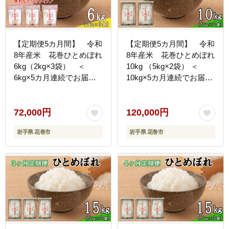
【定期便5カ月間】 令和
【定期便5カ月間】 令和
8年産米 花巻ひとめぼれ
8年産米 花巻ひとめぼれ
6kg（2kg×3袋） ＜
10kg （5kg×2袋） ＜
6kg×5カ月連続でお届け
10kg×5カ月連続でお届け
＝計30kg＞ 【2469】
＝計50kg＞ 【2461】
72,000円
120,000円
岩手県 花巻市
岩手県 花巻市