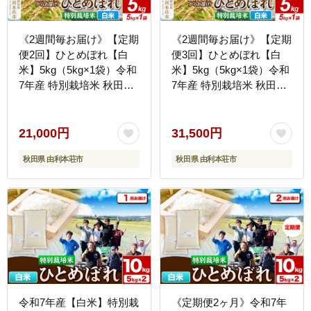
《2週間毎お届け》【定期
《2週間毎お届け》【定期
便2回】ひとめぼれ【白
便3回】ひとめぼれ【白
米】5kg（5kg×1袋）令和
米】5kg（5kg×1袋）令和
7年産 特別栽培米 秋田県
7年産 特別栽培米 秋田県
産 [ひとめぼれ 米 お米 白
産 [ひとめぼれ 米 お米 白
米 精米 特別栽培米 ブラ
米 精米 特別栽培米 ブラ
ンド米 食卓 おにぎり 秋
ンド米 食卓 おにぎり 秋
21,000円
31,500円
田県産 秋田]
田県産 秋田]
秋田県 由利本荘市
秋田県 由利本荘市
令和7年産【白米】特別栽
《定期便2ヶ月》令和7年