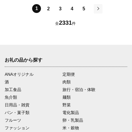
1
2
3
4
5
次
2331
全
件
お礼の品から探す
ANAオリジナル
定期便
酒
肉類
加工食品
旅行・宿泊・体験
魚介類
麺類
日用品・雑貨
野菜
パン・菓子類
電化製品
フルーツ
卵・乳製品
ファッション
米・穀物