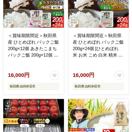
＜賞味期限間近＞秋田県
＜賞味期限間近＞秋田県
産 ひとめぼれ パックご飯
産 ひとめぼれ パックご飯
200g×12個 あきたこまち
200g×24個 [ひとめぼれ
パックご飯 200g×12個 計
米 お米 こめ 白米 精米 ブ
24個 [ひとめぼれ あきた
ランド米 食卓 パックご飯
こまち 米 お米 こめ 白米
レトルト 簡単 レンジ 秋
精米 ブランド米 食卓 パ
田県産 秋田県 由利本荘
16,000円
16,000円
ックご飯 レトルト 簡単
市]
秋田県 由利本荘市
秋田県 由利本荘市
レンジ 秋田県産 秋田県
由利本荘市]