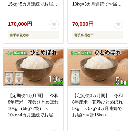
15kg×5カ月連続でお届け
10kg×3カ月連続でお届け
＝計75kg＞ 【2465】
＝計30kg＞ 【2459】
170,000円
70,000円
岩手県 花巻市
岩手県 花巻市
【定期便4カ月間】 令和
【定期便3カ月間】 令和
8年産米 花巻ひとめぼれ
8年産米 花巻ひとめぼれ
10kg （5kg×2袋） ＜
5kg ＜5kg×3カ月連続で
10kg×4カ月連続でお届け
お届け＝計15kg＞
＝計40kg＞ 【2460】
【2455】