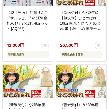
【12月発送】 江刺りんご
《新米受付》令和8年産
「サンふじ」 5kg 江刺金
【無洗米】ひとめぼれ
札米 ひとめぼれ 4kg セッ
10kg [新米予約 ひとめぼ
ト [AQ065]
れ 米 お米 こめ 無洗米 ブ
ランド米 食卓 おにぎり
秋田県産 秋田]
41,000円
26,500円
岩手県 奥州市
秋田県 由利本荘市
《新米受付》令和8年産
《新米受付》令和8年産