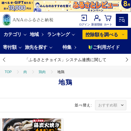
ログイン
新規登録
カート
カテゴリ
地域
ランキング
控除額を調べる
寄付額
旅先を探す
特集
ご利用ガイド
「ふるさとチョイス」システム連携に関して
TOP
肉
鶏肉
地鶏
地鶏
並べ替え: