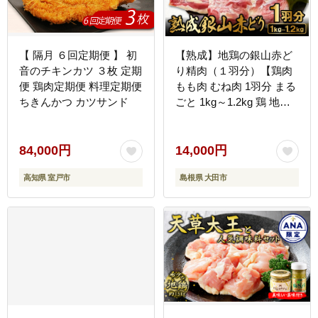
【 隔月 ６回定期便 】 初
【熟成】地鶏の銀山赤ど
音のチキンカツ ３枚 定期
り精肉（１羽分）【鶏肉
便 鶏肉定期便 料理定期便
もも肉 むね肉 1羽分 まる
ちきんかつ カツサンド
ごと 1kg～1.2kg 鶏 地鶏
赤鶏 赤どり 熟成 無農薬
安心 安全 長期飼育 唐揚
げ 焼き鳥 すき焼き 冷凍
84,000円
14,000円
国産 島根県 大田市】
高知県 室戸市
島根県 大田市