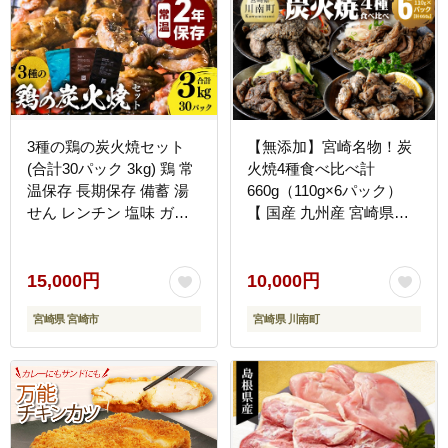
3種の鶏の炭火焼セット
【無添加】宮崎名物！炭
(合計30パック 3kg) 鶏 常
火焼4種食べ比べ計
温保存 長期保存 備蓄 湯
660g（110g×6パック）
せん レンチン 塩味 ガー
【 国産 九州産 宮崎県産
リックペッパー味 タレ味
肉 鶏肉 もも むね セセリ
ニンニク にんにく 胡椒
ハラミ 宮崎名物 炭火焼き
炭火焼 炭火焼き 鶏 鶏肉
鳥 郷土料理 】[C00809]
15,000円
10,000円
国産 国産鶏肉 手作業 簡
宮崎県 宮崎市
宮崎県 川南町
単調理 手軽 ストック 宮
崎グルメ グルメ 小分け