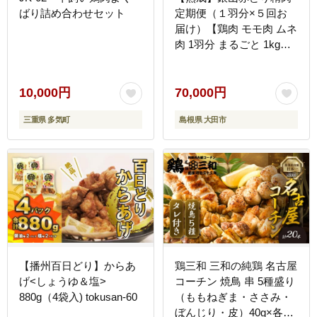
ばり詰め合わせセット
定期便（１羽分×５回お
届け）【鶏肉 モモ肉 ムネ
肉 1羽分 まるごと 1kg～
1.2kg 5回 合計5羽分 定期
便 定期 鶏 地鶏 赤鶏 赤ど
り 熟成 真空パック 真空
10,000円
70,000円
国産 島根県 大田市】
三重県 多気町
島根県 大田市
【播州百日どり】からあ
鶏三和 三和の純鶏 名古屋
げ<しょうゆ＆塩>
コーチン 焼鳥 串 5種盛り
880g（4袋入) tokusan-60
（ももねぎま・ささみ・
ぼんじり・皮）40g×各4