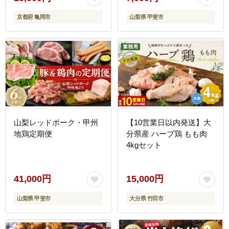
京都府 亀岡市
山梨県 甲斐市
山梨レッドポーク・甲州
【10営業日以内発送】大
地鶏定期便
分県産 ハーブ鶏 もも肉
4kgセット
41,000円
15,000円
山梨県 甲斐市
大分県 竹田市