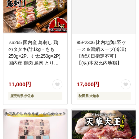
isa265 国内産 鳥刺し 鶏
85P2306 比内地鶏1羽ケ
のタタキ(計1kg・もも
ース＆濃縮スープ(冷凍)
250g×2P、むね250g×2P)
【配送日指定不可】
国内産 鶏肉 鳥肉 とりに
【(株)本家比内地鶏】
く 鶏刺し 刺身 モモ ムネ
お刺身 小分け 具材 おつ
まみ 晩酌 食べ比べ たた
11,000円
17,000円
き 【増元精肉店】
鹿児島県 伊佐市
秋田県 大館市