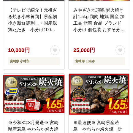
【テレビで紹介！元祖ざ
みやざき地頭鶏 炭火焼き
る焼き小林養鶏】県産朝
計1.5kg 鶏肉 地鶏 国産 加
挽き新鮮鶏刺し・国産親
工品 惣菜 食品 ブランド
鶏たたき 小分け100ｇ
小分け 個包装 おすそ分け
×8Ｐ（国産 鶏 鶏肉 小分
本格的 こだわり おかず
け 人気 たたき タタキ 鳥
お弁当 おつまみ 晩ご飯
刺し 鶏刺し 惣菜 調理済
簡単調理 レンチン お取り
10,000円
25,000円
冷凍 宮崎 小林市）
寄せ グルメ 名物 ご当地
宮崎県 小林市
宮崎県 日南市
宮崎県 日南市 送料無料
お肉だヨ!全員集合!! KOO
評価★日南市 はなまる和
農場 日南市トリ肉_E35-
22
※令和8年8月発送※ 宮崎
※最速便※ 宮崎県産若
県産若鳥 やわらか炭火焼
鳥 やわらか炭火焼 計