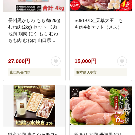
長州黒かしわ もも肉(2kg)
S081-013_天草大王 も
むね肉(2kg) セット 【肉
も肉4枚セット（メス）
地鶏 鶏肉 にく もも むね
もも肉 むね肉 山口県 長
門市】(12030)
27,000円
15,000円
山口県 長門市
熊本県 天草市
特産地鶏 青森シャモロッ
訳あり 地鶏 丹波黒どり