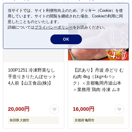
佐賀県 佐賀市
北海道 厚真町
当サイトでは、サイト利便性向上のため、クッキー（Cookie）を使
用しています。サイトの閲覧を継続された場合、Cookieの利用に同
意したことものといたします。
詳細については
プライバシーポリシー
をお読みください。
OK
100P1251 冷凍野菜なし
【訳あり】丹波 赤どり む
手造りきりたんぽセット
ね肉 4kg（1kg×4パッ
4人前【山王食品(株)】
ク）＜京都亀岡丹波山本
＞業務用 鶏肉 冷凍 ムネ
20,000円
16,000円
秋田県 大館市
京都府 亀岡市