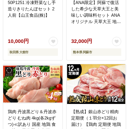
50P1251 冷凍野菜なし手
【ANA限定】阿蘇で復活
造りきりたんぽセット 2
した希少な天草大王と美
人前【山王食品(株)】
味しい調味料セット ANA
オリジナル 天草大王 地鶏
肉 鶏肉 柚子こしょう マ
スタード 人気 希少 限定
セット 詰め合わせ 熊本
10,000円
32,000円
阿蘇
秋田県 大館市
熊本県 阿蘇市
鶏肉 丹波黒どり＆丹波赤
【熟成】銀山赤どり精肉
どり むね肉 4kg(各2kgず
定期便（１羽分×12回お
つ)≪訳あり 国産 地鶏 食
届け）【鶏肉 定期便 地鶏