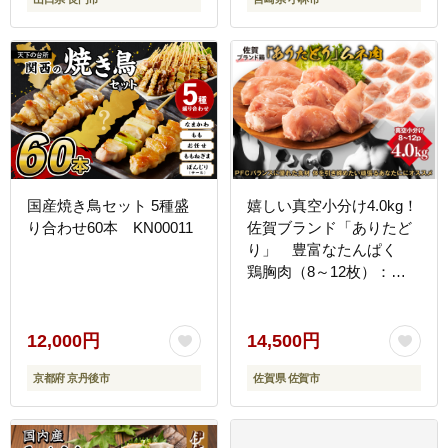
国産焼き鳥セット 5種盛
嬉しい真空小分け4.0kg！
り合わせ60本 KN00011
佐賀ブランド「ありたど
り」 豊富なたんぱく
鶏胸肉（8～12枚）：
B145-011
12,000円
14,500円
京都府 京丹後市
佐賀県 佐賀市