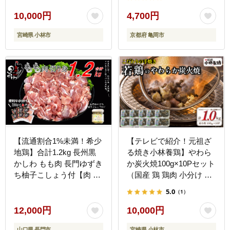
人気 炭火焼 焼き鳥 惣菜
調理済 冷凍 宮崎 小林
10,000円
4,700円
市）
宮崎県 小林市
京都府 亀岡市
【流通割合1%未満！希少
【テレビで紹介！元祖ざ
地鶏】合計1.2kg 長州黒
る焼き小林養鶏】やわら
かしわ もも肉 長門ゆずき
か炭火焼100g×10Pセット
ち柚子こしょう付【肉 鶏
（国産 鶏 鶏肉 小分け 炭
肉 もも 小分け 地鶏 小分
火焼 惣菜 調理済 冷凍 宮
5.0
（1）
けパック 入手困難 とりに
崎 小林市）
く 国産 冷凍】(1035)
12,000円
10,000円
山口県 長門市
宮崎県 小林市