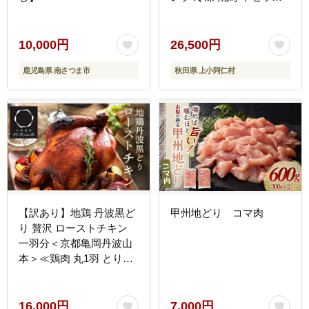
鶏肉 鳥肉
10,000円
26,500円
鹿児島県 南さつま市
秋田県 上小阿仁村
【訳あり】地鶏 丹波黒ど
甲州地どり コマ肉
り 贅沢 ローストチキン
一羽分＜京都亀岡丹波山
本＞≪鶏肉 丸1羽 とり肉
不揃い≫
16,000円
7,000円