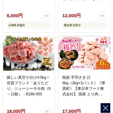
本 つくね串 48g×4本 たれ
付き タレ 焼き鳥 さんわ
コーチン
6,000円
12,000円
兵庫県 西脇市
愛知県 田原市
嬉しい真空小分け4.0kg！
桜姫 手羽さき 計
佐賀ブランド「ありたど
6kg（2kg×3パック）《厚
り」ジューシーモモ肉（8
真町》【東日本フード株
～12枚）：B180-050
式会社】 国産 とり肉 手
羽先 冷凍 北海道
[AXBM099]
18,000円
17,000円