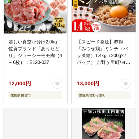
嬉しい真空小分け2.0kg！
【スピード発送】赤鶏
佐賀ブランド「ありたど
「みつせ鶏」ミンチ（バ
り」ジューシーモモ肉（4
ラ凍結）1.4kg（200g×7
～6枚）：B120-037
パック） 吉野ヶ里町/ヨコ
オフーズ [FAE013]
12,000円
13,000円
佐賀県 佐賀市
佐賀県 吉野ヶ里町