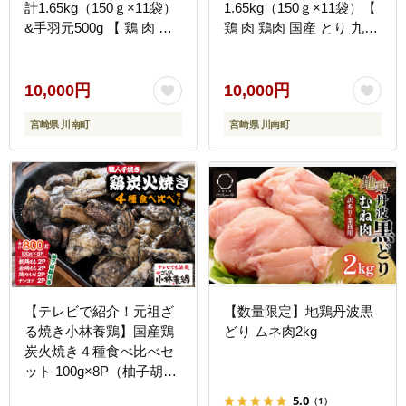
計1.65kg（150ｇ×11袋）
1.65kg（150ｇ×11袋）【
&手羽元500g 【 鶏 肉 鶏
鶏 肉 鶏肉 国産 とり 九州
肉 国産 とり 九州産 鳥 宮
産 鳥 宮崎県産 小分け 炭
崎県産 小分け 炭火焼き
火焼き 】 [C00901-ss]
】[C00903r808]
10,000円
10,000円
宮崎県 川南町
宮崎県 川南町
【テレビで紹介！元祖ざ
【数量限定】地鶏丹波黒
る焼き小林養鶏】国産鶏
どり ムネ肉2kg
炭火焼き４種食べ比べセ
ット 100g×8P（柚子胡椒
付き 国産 鶏 鶏肉 小分け
5.0
（1）