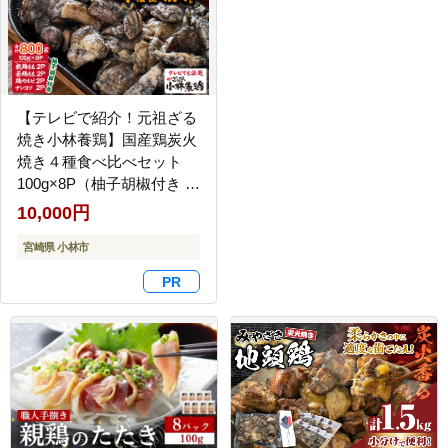
【テレビで紹介！元祖ざる
焼き小林養鶏】国産鶏炭火
焼き４種食べ比べセット
100g×8P（柚子胡椒付き 国
産 鶏 鶏肉 小分け 人気 炭
10,000円
火焼 焼き鳥 惣菜 調理済 冷
凍 宮崎 小林市）
宮崎県 小林市