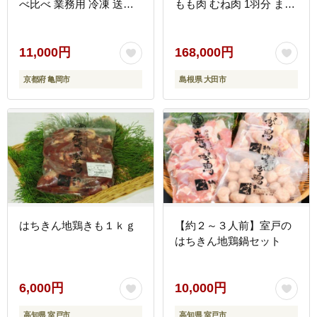
べ比べ 業務用 冷凍 送料
もも肉 むね肉 1羽分 まる
無料≫
ごと 1kg～1.2kg 12回 合
計12羽分 定期 鶏 赤鶏 赤
どり 熟成 冷凍 真空パッ
11,000円
168,000円
ク 国産 島根県 大田市】
京都府 亀岡市
島根県 大田市
はちきん地鶏きも１ｋｇ
【約２～３人前】室戸の
はちきん地鶏鍋セット
6,000円
10,000円
高知県 室戸市
高知県 室戸市