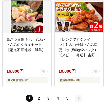
黒さつま鶏 もも・むね・
【レンジですぐメイ
ささみのタタキセット
ン！】みつせ鶏ささみ南
【配送不可地域：離島】
蛮 1kg（500g×2パック）
【スピード発送】 吉野ヶ
里町/ヨコオフーズ ささみ
[FAE063]
16,800円
10,000円
鹿児島県 南九州市
佐賀県 吉野ヶ里町
1
2
3
4
5
次