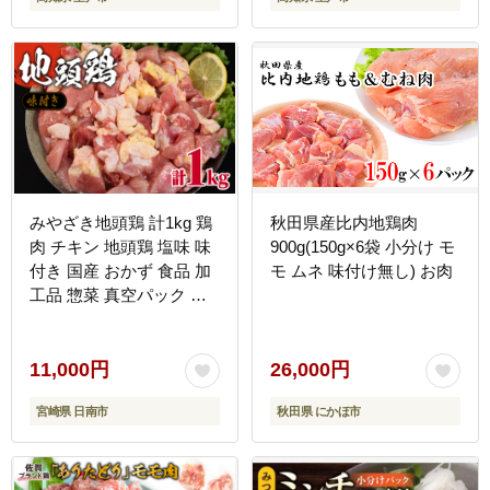
みやざき地頭鶏 計1kg 鶏
秋田県産比内地鶏肉
肉 チキン 地頭鶏 塩味 味
900g(150g×6袋 小分け モ
付き 国産 おかず 食品 加
モ ムネ 味付け無し) お肉
工品 惣菜 真空パック お
つまみ お弁当 唐揚げ 親
子丼 ブランド鶏 簡単調理
焼肉 BBQ 鉄板焼き お祝
11,000円
26,000円
い 記念日 お取り寄せ グ
宮崎県 日南市
秋田県 にかほ市
ルメ おすそ分け 宮崎県
日南市 送料無料_BA71-
23