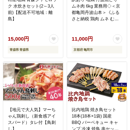
ク 水炊きセット(2～3人
ムネ肉 6kg 業務用◇＜京
前)【配送不可地域：離
都亀岡丹波山本＞《ふる
島】
さと納税 鶏肉 ムネ むね
不揃い》
15,000円
11,000円
青森県 青森県
京都府 亀岡市
【地元で大人気】マーち
比内地鶏 焼き鳥セット
ゃん鶏刺し（新食感アイ
18本(18本×1袋) 国産
スバード）タレ付【鳥刺
BBQ バーベキュー キャ
し】
ンプ 冷凍 焼鳥 串セット