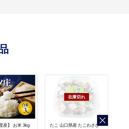
品
産】 お米 3kg
たこ 山口県産 たこわさび