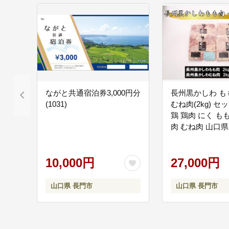
ながと共通宿泊券3,000円分
長州黒かしわ もも
(1031)
むね肉(2kg) セ
鶏 鶏肉 にく も
肉 むね肉 山口県
(12030)
10,000円
27,000円
山口県 長門市
山口県 長門市