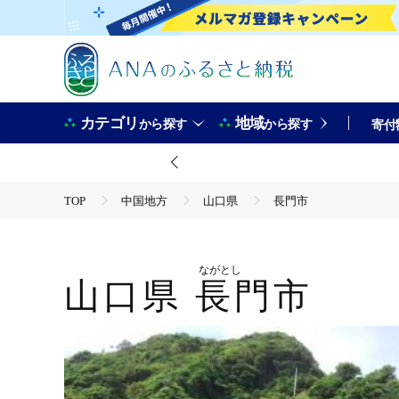
カテゴリ
地域
から探す
から探す
寄付
TOP
中国地方
山口県
長門市
ながとし
山口県
長門市