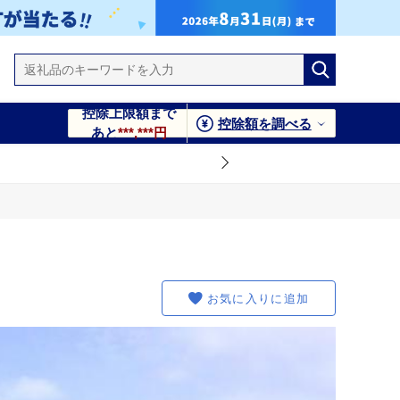
控除上限額まで
控除額を調べる
あと
***,***円
お気に入りに追加