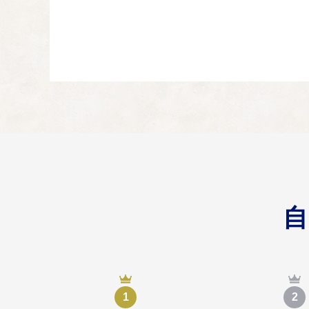
農林水産業や商工業な
連携した体験型観光を
子どもの健やかな
04
未来を担うこと子ども
市長におまかせ
05
地域交通対策や防災対
1
2