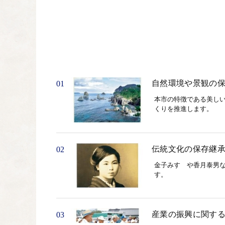
自然環境や景観の
01
本市の特徴である美し
くりを推進します。
伝統文化の保存継
02
金子みすゞや香月泰男
す。
産業の振興に関す
03