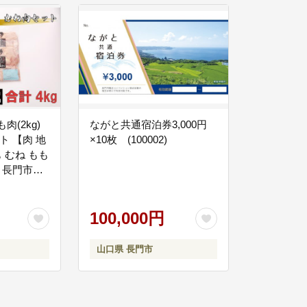
肉(2kg)
ながと共通宿泊券3,000円
ット 【肉 地
×10枚 (100002)
も むね もも
 長門市】
100,000円
山口県 長門市