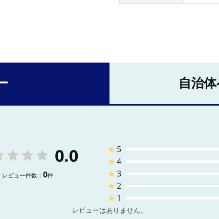
ー
自治体
★
5
0.0
★
4
★
3
0
レビュー件数：
件
★
2
★
1
レビューはありません。