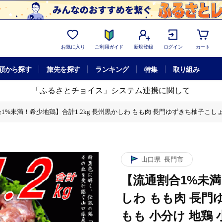
お気に入り
ご利用ガイド
新規登録
ログイン
カート
額から探す
旅先を探す
ランキング
特集
取り組み
「ふるさとチョイス」システム連携に関して
1%未満！希少地鶏】合計1.2kg 長州黒かしわ もも肉 長門ゆずきち柚子こしょう付
1.2kg 長州黒かしわ もも肉 長門ゆずきち柚子こしょう付【肉 鶏肉 もも 小分け
長門ゆずきち柚子こしょう付【肉 鶏肉 もも 小分け 地鶏 小分けパック 入手困難 と
山口県
長門市
【流通割合1%未満
しわ もも肉 長門
もも 小分け 地鶏