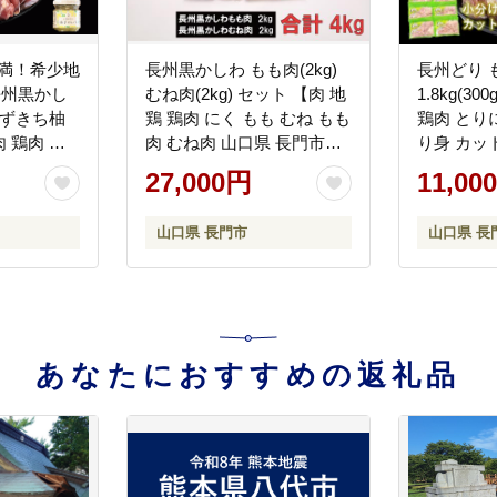
未満！希少地
長州黒かしわ もも肉(2kg)
長州どり 
 長州黒かし
むね肉(2kg) セット 【肉 地
1.8kg(3
ゆずきち柚
鶏 鶏肉 にく もも むね もも
鶏肉 とり
 鶏肉 も
肉 むね肉 山口県 長門市】
り身 カッ
小分けパッ
(12030)
県 長門市】(
27,000円
11,00
にく 国産
山口県 長門市
山口県 長
あなたにおすすめの返礼品