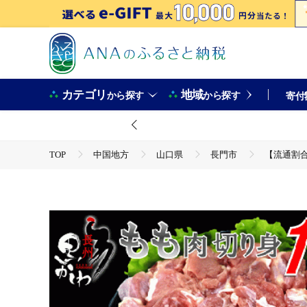
カテゴリ
地域
から探す
から探す
寄付
TOP
中国地方
山口県
長門市
【流通割合
TOP
肉
鶏肉
【流通割合1%未満！希少地鶏】合計
TOP
肉
鶏肉
地鶏
【流通割合1%未満！希少地鶏】合計1.2kg 長州黒かしわ もも肉 