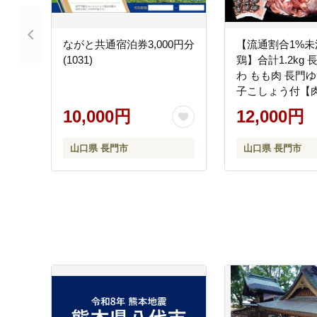
ながと共通宿泊券3,000円分
【流通割合1%
(1031)
鶏】合計1.2kg
わ もも肉 長門
子こしょう付【肉
も 小分け 地鶏 
10,000円
12,000円
ク 入手困難 とり
冷凍】(1035)
山口県 長門市
山口県 長門市