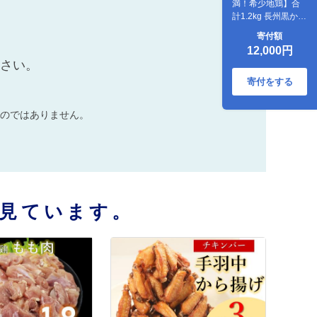
満！希少地鶏】合
計1.2kg 長州黒かし
わ もも肉 長門ゆず
寄付額
きち柚子こしょう
12,000円
付【肉 鶏肉 もも 小
ださい。
分け 地鶏 小分けパ
ック 入手困難 とり
寄付をする
にく 国産 冷凍】
(1035)
のではありません。
見ています。