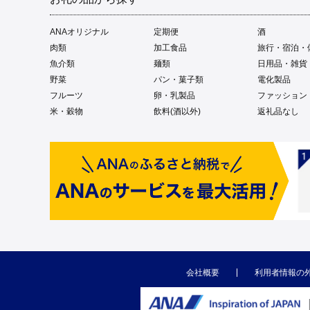
ANAオリジナル
定期便
酒
肉類
加工食品
旅行・宿泊・
魚介類
麺類
日用品・雑貨
野菜
パン・菓子類
電化製品
フルーツ
卵・乳製品
ファッション
米・穀物
飲料(酒以外)
返礼品なし
会社概要
利用者情報の