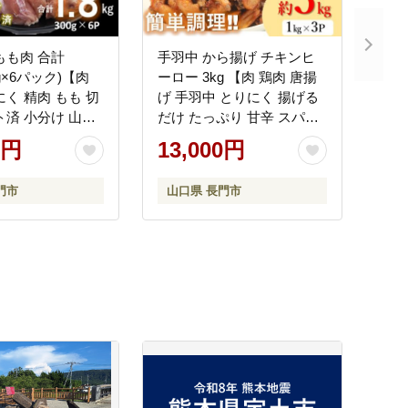
もも肉 合計
手羽中 から揚げ チキンヒ
00g×6パック)【肉
ーロー 3kg 【肉 鶏肉 唐揚
にく 精肉 もも 切
げ 手羽中 とりにく 揚げる
ト済 小分け 山口
だけ たっぷり 甘辛 スパイ
1006)
シー チキンバー からあげ
0円
13,000円
お弁当 おかず おつまみ 大
容量 簡単調理 山口県 長門
門市
山口県 長門市
市】(1004)