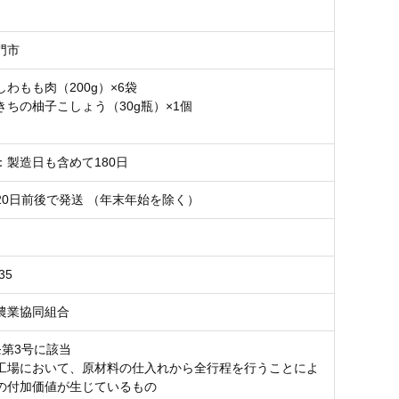
門市
わもも肉（200g）×6袋
きちの柚子こしょう（30g瓶）×1個
：製造日も含めて180日
20日前後で発送 （年末年始を除く）
35
農業協同組合
条第3号に該当
工場において、原材料の仕入れから全行程を行うことによ
の付加価値が生じているもの