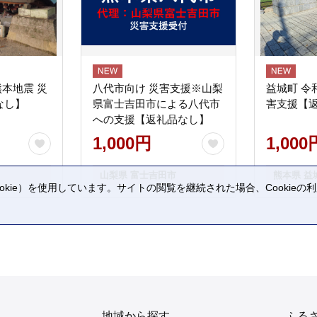
熊本地震 災
八代市向け 災害支援※山梨
益城町 令
なし】
県富士吉田市による八代市
害支援【
への支援【返礼品なし】
1,000円
1,000
山梨県 富士吉田市
熊本県 益
kie）を使用しています。サイトの閲覧を継続された場合、Cookie
。
地域から探す
ふる