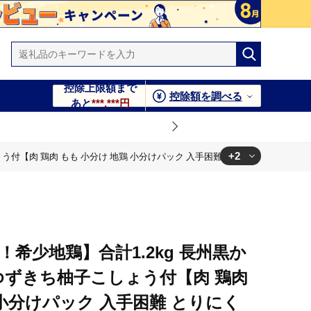
控除上限額まで
控除額を調べる
あと
***,***円
+2
【肉 鶏肉 もも 小分け 地鶏 小分けパック 入手困難 とりにく 国産 冷凍】(1
 地鶏 小分けパック 入手困難 とりにく 国産 冷凍】(1035)
りにく 国産 冷凍】(1035)
！希少地鶏】合計1.2kg 長州黒か
ゆずきち柚子こしょう付【肉 鶏肉
 小分けパック 入手困難 とりにく