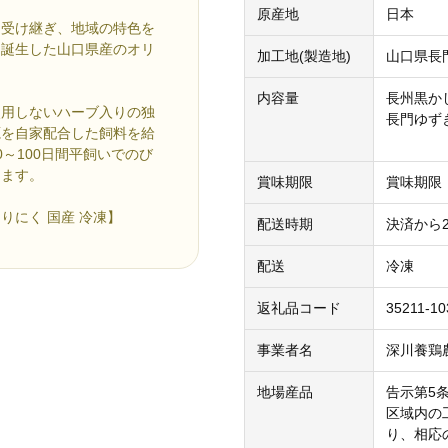
原産地
日本
を受け継ぎ、地域の特色を
、誕生した山口県産のオリ
加工地(製造地)
山口県長
内容量
長州黒かし
使用しないハーブ入りの独
長門ゆず
源を自家配合した飼料を給
～100日間平飼いでのび
ります。
賞味期限
賞味期限
とりにく 国産 冷凍】
配送時期
決済から
配送
冷凍
返礼品コード
35211-10
事業者名
深川養鶏
地場産品
告示第5
区域内の
り、相応