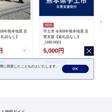
和8年熊本地震 災
宇土市 令和8年熊本地震 災
返礼品なし】
害支援【返礼品なし】
_U00-0001
円
5,000円
城町
熊本県 宇土市
の利用に同意したことものといたします。
OK
さと納税ガイド