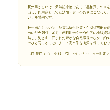
長州黒かしわは、天然記念物である「黒柏鶏」の血
出し、肉用鶏として経済性・食味の良さにこだわり
ジナル地鶏です。
長州黒かしわの味・品質は抗生物質・合成抗菌剤を
自の配合飼料に加え、飼料用米や米ぬか等の地域資
与し、海と山に囲まれた豊かな自然環境のなか、約80
のびと育てることによって高水準な肉質を保ってお
【肉 鶏肉 もも 小分け 地鶏 小分けパック 入手困難 