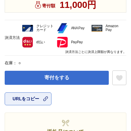
11,000円
寄付額
クレジット
Amazon
ANA Pay
カード
Pay
決済方法
d払い
PayPay
決済方法ごとに決済上限額が異なります。
在庫：
○
寄付をする
URLをコピー
お気に入