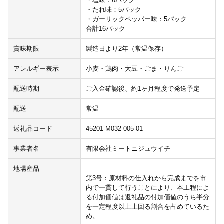
・塩味：6パック
・たれ味：5パック
・ガーリックペッパー味：5パック
合計16パック
賞味期限
製造日より2年（常温保存）
アレルギー表示
小麦・鶏肉・大豆・ごま・りんご
配送時期
ご入金確認後、約1ヶ月程度で発送予定
配送
常温
返礼品コード
45201-M032-005-01
事業者名
有限会社ミートニジュウイチ
地場産品
第3号：原材料の仕入れから完成までを市
内で一貫して行うことにより、本工程によ
る付加価値は返礼品の付加価値のうち半分
を一定程度以上上回る割合を占めているた
め。