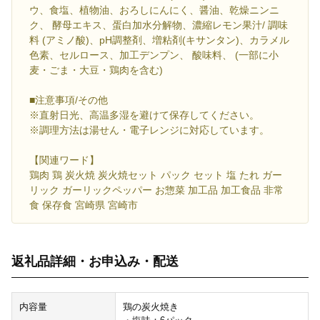
ウ、食塩、植物油、おろしにんにく、醤油、乾燥ニンニ
ク、 酵母エキス、蛋白加水分解物、濃縮レモン果汁/ 調味
料 (アミノ酸)、pH調整剤、増粘剤(キサンタン)、カラメル
色素、セルロース、加工デンプン、 酸味料、 (一部に小
麦・ごま・大豆・鶏肉を含む)
■注意事項/その他
※直射日光、高温多湿を避けて保存してください。
※調理方法は湯せん・電子レンジに対応しています。
【関連ワード】
鶏肉 鶏 炭火焼 炭火焼セット パック セット 塩 たれ ガー
リック ガーリックペッパー お惣菜 加工品 加工食品 非常
食 保存食 宮崎県 宮崎市
返礼品詳細・お申込み・配送
内容量
鶏の炭火焼き