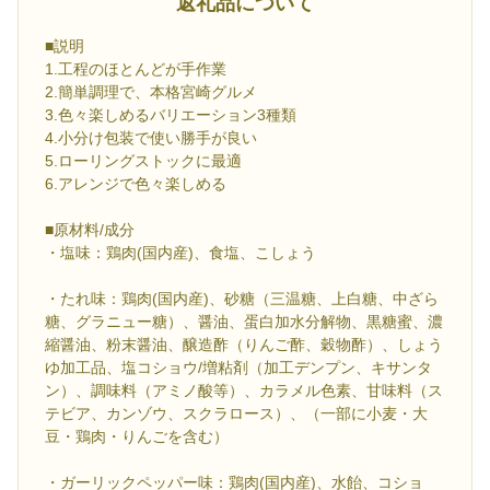
返礼品について
■説明
1.工程のほとんどが手作業
2.簡単調理で、本格宮崎グルメ
3.色々楽しめるバリエーション3種類
4.小分け包装で使い勝手が良い
5.ローリングストックに最適
6.アレンジで色々楽しめる
■原材料/成分
・塩味：鶏肉(国内産)、食塩、こしょう
・たれ味：鶏肉(国内産)、砂糖（三温糖、上白糖、中ざら
糖、グラニュー糖）、醤油、蛋白加水分解物、黒糖蜜、濃
縮醤油、粉末醤油、醸造酢（りんご酢、穀物酢）、しょう
ゆ加工品、塩コショウ/増粘剤（加工デンプン、キサンタ
ン）、調味料（アミノ酸等）、カラメル色素、甘味料（ス
テビア、カンゾウ、スクラロース）、（一部に小麦・大
豆・鶏肉・りんごを含む）
・ガーリックペッパー味：鶏肉(国内産)、水飴、コショ