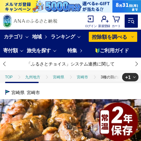
ログイン
新規登録
カート
カテゴリ
地域
ランキング
控除額を調べる
寄付額
旅先を探す
特集
ご利用ガイド
「ふるさとチョイス」システム連携に関して
+1
TOP
九州地方
宮崎県
宮崎市
3種の鶏の炭火焼セット(合
TOP
肉
鶏肉
地鶏
3種の鶏の炭火焼セット(合計16パック
宮崎県
宮崎市