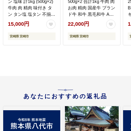
ン 塩味 計1kg (500g×2)
500g×2 合計1kg 牛肉 肉
2
牛肉 肉 精肉 味付き タ
お肉 精肉 国産牛 ブラン
ン タン塩 塩タン 不揃い
ド牛 和牛 黒毛和牛 A4
規格外 小分け パック 簡
カルビ
15,000円
22,000円
1
単調理 焼くだけ キャン
プ 焼肉 厚切り牛タン グ
宮崎県 宮崎市
宮崎県 宮崎市
ルメ お取り寄せ 宮崎県
宮崎市
あなたにおすすめの返礼品