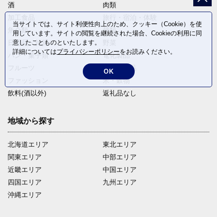
酒
肉類
加工食品
旅行・宿泊・体験
当サイトでは、サイト利便性向上のため、クッキー（Cookie）を使
魚介類
麺類
用しています。サイトの閲覧を継続された場合、Cookieの利用に同
日用品・雑貨
野菜
意したことものといたします。
詳細については
プライバシーポリシー
をお読みください。
パン・菓子類
電化製品
フルーツ
卵・乳製品
OK
ファッション
米・穀物
飲料(酒以外)
返礼品なし
地域から探す
北海道エリア
東北エリア
関東エリア
中部エリア
近畿エリア
中国エリア
四国エリア
九州エリア
沖縄エリア