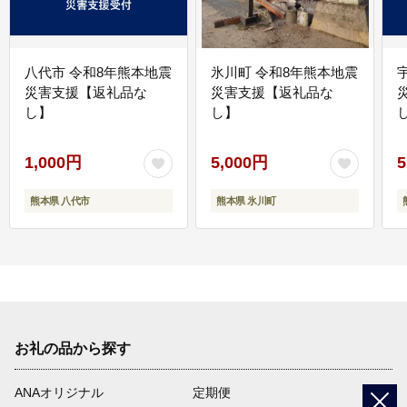
八代市 令和8年熊本地震
氷川町 令和8年熊本地震
災害支援【返礼品な
災害支援【返礼品な
し】
し】
し
1,000円
5,000円
5
熊本県 八代市
熊本県 氷川町
お礼の品から探す
ANAオリジナル
定期便