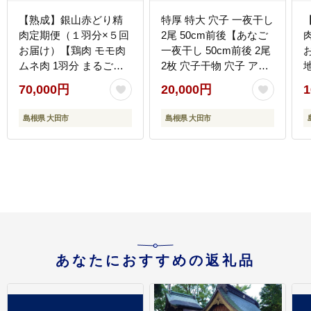
【熟成】銀山赤どり精
特厚 特大 穴子 一夜干し
肉定期便（１羽分×５回
2尾 50cm前後【あなご
お届け）【鶏肉 モモ肉
一夜干し 50cm前後 2尾
ムネ肉 1羽分 まるごと
2枚 穴子干物 穴子 アナ
1kg～1.2kg 5回 合計5羽
ゴ あなご 干物 一夜干し
分
70,000円
20,000円
1
分 定期便 定期 鶏 地鶏
特大サイズ 無添加 天日
赤鶏 赤どり 熟成 真空パ
塩 新鮮 冷凍 真空パック
島根県 大田市
島根県 大田市
ック 真空 国産 島根県
贈答 父の日 母の日】
大田市】
あなたにおすすめの返礼品