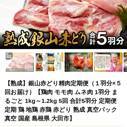
【熟成】銀山赤どり精肉定期便（１羽分×５
回お届け）【鶏肉 モモ肉 ムネ肉 1羽分 ま
るごと 1kg～1.2kg 5回 合計5羽分 定期便
定期 鶏 地鶏 赤鶏 赤どり 熟成 真空パック
真空 国産 島根県 大田市】