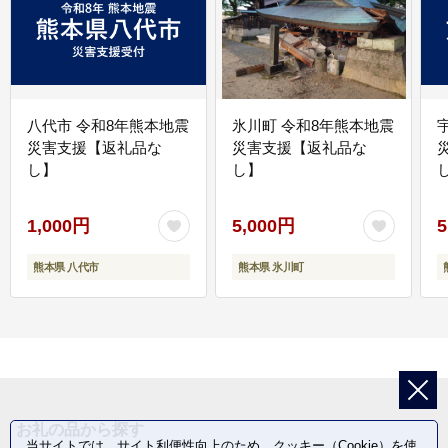
八代市 令和8年熊本地震
氷川町 令和8年熊本地震
災害支援【返礼品な
災害支援【返礼品な
し】
し】
し
1,000円
5,000円
5
熊本県 八代市
熊本県 氷川町
お礼の品から探す
当サイトでは、サイト利便性向上のため、クッキー（Cookie）を使