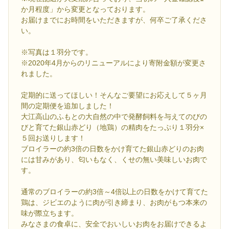
か月程度」から変更となっております。
お届けまでにお時間をいただきますが、何卒ご了承くださ
い。
※写真は１羽分です。
※2020年4月からのリニューアルにより寄附金額が変更さ
れました。
定期的に送ってほしい！そんなご要望にお応えして５ヶ月
間の定期便を追加しました！
大江高山のふもとの大自然の中で発酵飼料を与えてのびの
びと育てた銀山赤どり（地鶏）の精肉をたっぷり１羽分×
５回お送りします！
ブロイラーの約3倍の日数をかけ育てた銀山赤どりのお肉
には甘みがあり、匂いもなく、くせの無い美味しいお肉で
す。
通常のブロイラーの約3倍～4倍以上の日数をかけて育てた
鶏は、ジビエのように肉が引き締まり、お肉がもつ本来の
味が際立ちます。
みなさまの食卓に、安全でおいしいお肉をお届けできるよ