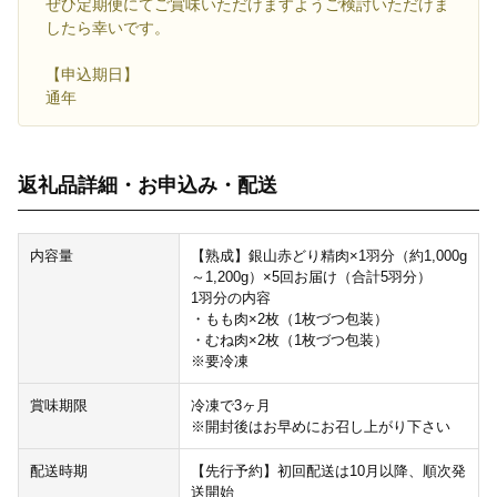
ぜひ定期便にてご賞味いただけますようご検討いただけま
したら幸いです。
【申込期日】
通年
返礼品詳細・お申込み・配送
内容量
【熟成】銀山赤どり精肉×1羽分（約1,000g
～1,200g）×5回お届け（合計5羽分）
1羽分の内容
・もも肉×2枚（1枚づつ包装）
・むね肉×2枚（1枚づつ包装）
※要冷凍
賞味期限
冷凍で3ヶ月
※開封後はお早めにお召し上がり下さい
配送時期
【先行予約】初回配送は10月以降、順次発
送開始