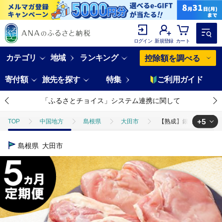
ログイン
新規登録
カート
カテゴリ
地域
ランキング
控除額を調べる
寄付額
旅先を探す
特集
ご利用ガイド
「ふるさとチョイス」システム連携に関して
+5
TOP
中国地方
島根県
大田市
【熟成】銀山赤どり精肉定期
TOP
肉
【熟成】銀山赤どり精肉定期便（１羽分×５回お届け）【鶏肉 モモ肉
島根県
大田市
TOP
肉
鶏肉
【熟成】銀山赤どり精肉定期便（１羽分×５回お届け）
TOP
肉
鶏肉
地鶏
【熟成】銀山赤どり精肉定期便（１羽分×
TOP
定期便
【熟成】銀山赤どり精肉定期便（１羽分×５回お届け）【鶏肉 
TOP
定期便
肉(定期便)
【熟成】銀山赤どり精肉定期便（１羽分×５