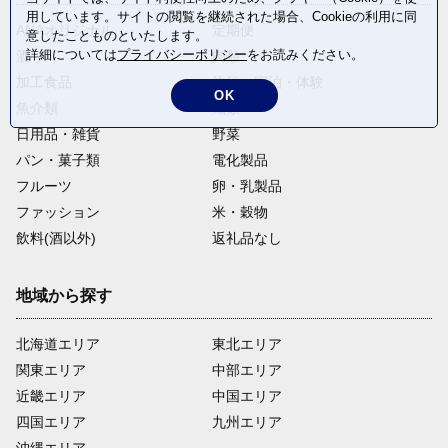
用しています。サイトの閲覧を継続された場合、Cookieの利用に同
ANAオリジナル
定期便
意したことものといたします。
詳細については
プライバシーポリシー
をお読みください。
酒
肉類
加工食品
旅行・宿泊・体験
OK
魚介類
麺類
日用品・雑貨
野菜
パン・菓子類
電化製品
フルーツ
卵・乳製品
ファッション
米・穀物
飲料(酒以外)
返礼品なし
地域から探す
北海道エリア
東北エリア
関東エリア
中部エリア
近畿エリア
中国エリア
四国エリア
九州エリア