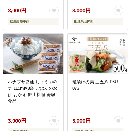
小さめ 自家栽培 でわのも
ち ヨーグルト農法 杵つき
3,000円
3,000円
丸もち お餅 丸餅 餅【入
秋田県 横手市
山形県 庄内町
金期限：2027年1月15
日】
ハナブサ醤油 しょうゆの
糀漬けの素 三五八 F6U-
実 115ml×3袋 ごはんのお
073
供 おかず 郷土料理 発酵
食品
3,000円
3,000円