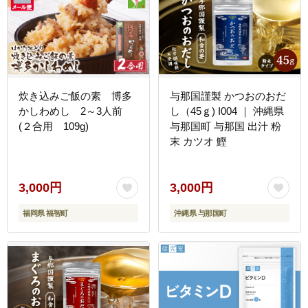
炊き込みご飯の素 博多
与那国謹製 かつおのおだ
かしわめし 2～3人前
し（45ｇ) I004 ｜ 沖縄県
(２合用 109g)
与那国町 与那国 出汁 粉
末 カツオ 鰹
3,000円
3,000円
福岡県 福智町
沖縄県 与那国町