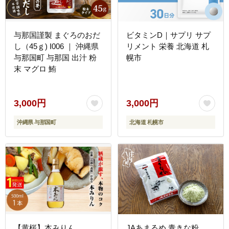
与那国謹製 まぐろのおだ
ビタミンD｜サプリ サプ
し（45ｇ) I006 ｜ 沖縄県
リメント 栄養 北海道 札
与那国町 与那国 出汁 粉
幌市
末 マグロ 鮪
3,000円
3,000円
沖縄県 与那国町
北海道 札幌市
【黄桜】本みりん
JAあまるめ 青きな粉