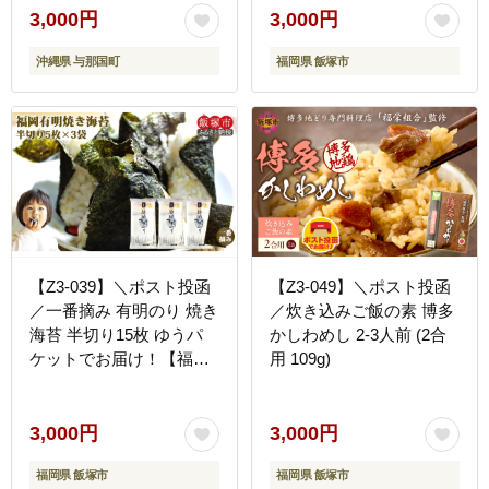
3,000円
3,000円
沖縄県 与那国町
福岡県 飯塚市
【Z3-039】＼ポスト投函
【Z3-049】＼ポスト投函
／一番摘み 有明のり 焼き
／炊き込みご飯の素 博多
海苔 半切り15枚 ゆうパ
かしわめし 2-3人前 (2合
ケットでお届け！【福岡
用 109g)
有明のり】
3,000円
3,000円
福岡県 飯塚市
福岡県 飯塚市