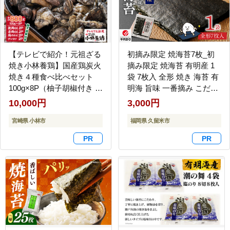
【テレビで紹介！元祖ざる
初摘み限定 焼海苔7枚_初
焼き小林養鶏】国産鶏炭火
摘み限定 焼海苔 有明産 1
焼き４種食べ比べセット
袋 7枚入 全形 焼き 海苔 有
100g×8P（柚子胡椒付き 国
明海 旨味 一番摘み こだわ
産 鶏 鶏肉 小分け 人気 炭
り ビタミン カルシウム タ
10,000円
3,000円
火焼 焼き鳥 惣菜 調理済 冷
ンパク質 食物繊維 熟練 丹
凍 宮崎 小林市）
宮崎県 小林市
念に焼き上げ 風味 おにぎ
福岡県 久留米市
り 太巻き 手巻き寿司 ゆう
パケット ポスト投函 国産
お取り寄せ 福岡県 久留米
市 送料無料_Cs407