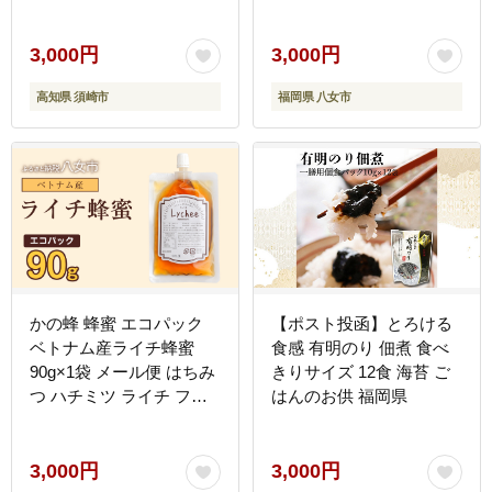
つま芋 サツマイモ 選べる
パンケーキ トースト ヨー
容量 国産 高知 須崎
グルト 福岡県 八女市 ポ
TJ022
スト投函 簡易包装 訳あり
3,000円
3,000円
高知県 須崎市
福岡県 八女市
かの蜂 蜂蜜 エコパック
【ポスト投函】とろける
ベトナム産ライチ蜂蜜
食感 有明のり 佃煮 食べ
90g×1袋 メール便 はちみ
きりサイズ 12食 海苔 ご
つ ハチミツ ライチ フル
はんのお供 福岡県
ーティー 便利 パンケーキ
トースト ヨーグルト 福岡
県 八女市 ポスト投函 簡
3,000円
3,000円