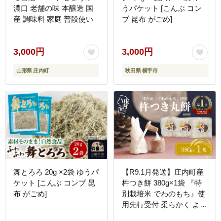
濃口 老舗の味 本醸造 国
うパケット [こんぶ コン
産 調味料 家庭 普段使い
ブ 昆布 がごめ]
3,000円
3,000円
山形県 庄内町
秋田県 横手市
舞とろろ 20g ×2袋 ゆうパ
【R9.1月発送】庄内町産
ケット [こんぶ コンブ 昆
杵つき餅 380g×1袋 『特
布 がごめ]
別栽培米 でわのもち』使
用先行受付 柔らかく よく
伸びる 梅木もち屋 個包装