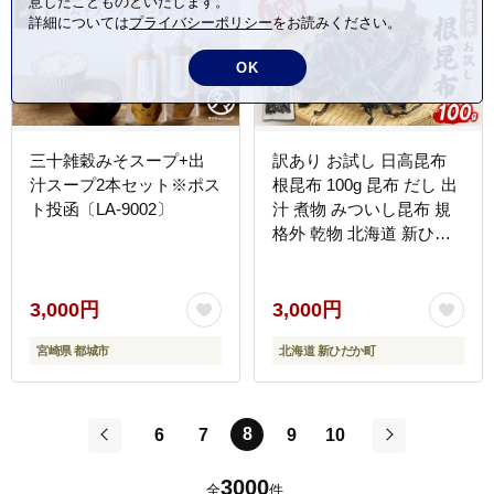
意したことものといたします。
詳細については
プライバシーポリシー
をお読みください。
OK
三十雑穀みそスープ+出
訳あり お試し 日高昆布
汁スープ2本セット※ポス
根昆布 100g 昆布 だし 出
ト投函〔LA-9002〕
汁 煮物 みついし昆布 規
格外 乾物 北海道 新ひだ
か町
3,000円
3,000円
宮崎県 都城市
北海道 新ひだか町
8
6
7
9
10
前
次
3000
全
件