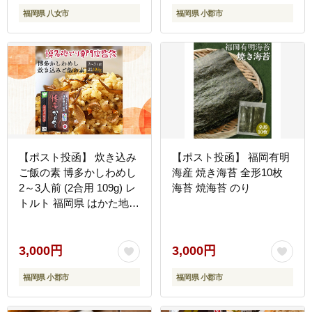
易包装 訳あり
福岡県 八女市
福岡県 小郡市
【ポスト投函】 炊き込み
【ポスト投函】 福岡有明
ご飯の素 博多かしわめし
海産 焼き海苔 全形10枚
2～3人前 (2合用 109g) レ
海苔 焼海苔 のり
トルト 福岡県 はかた地ど
り
3,000円
3,000円
福岡県 小郡市
福岡県 小郡市