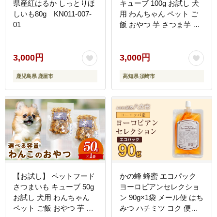
県産紅はるか しっとりほ
キューブ 100g お試し 犬
しいも80g KN011-007-
用 わんちゃん ペット ご
01
飯 おやつ 芋 さつま芋 サ
ツマイモ 選べる 容量 国
産 高知 須崎 TJ019
3,000円
3,000円
鹿児島県 鹿屋市
高知県 須崎市
【お試し】 ペットフード
かの蜂 蜂蜜 エコパック
さつまいも キューブ 50g
ヨーロピアンセレクショ
お試し 犬用 わんちゃん
ン 90g×1袋 メール便 はち
ペット ご飯 おやつ 芋 さ
みつ ハチミツ コク 便利