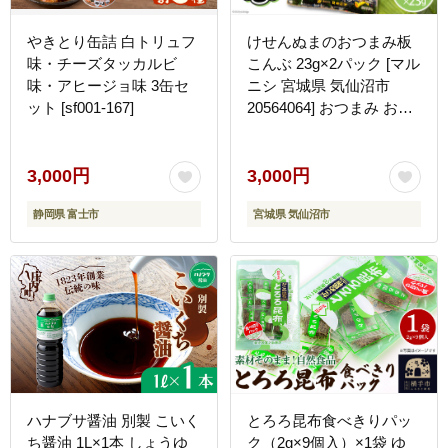
やきとり缶詰 白トリュフ
けせんぬまのおつまみ板
味・チーズタッカルビ
こんぶ 23g×2パック [マル
味・アヒージョ味 3缶セ
ニシ 宮城県 気仙沼市
ット [sf001-167]
20564064] おつまみ おや
つ おつまみ板こんぶ こん
ぶ 昆布 板こんぶ 板昆布
板コンブ 海藻 ヘルシー
3,000円
3,000円
静岡県 富士市
宮城県 気仙沼市
ハナブサ醤油 別製 こいく
とろろ昆布食べきりパッ
ち醤油 1L×1本 しょうゆ
ク（2g×9個入）×1袋 ゆ