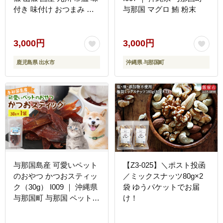
付き 味付け おつまみ お
与那国 マグロ 鮪 粉末
かず ごはんのお供 晩酌
ピリ辛 ラーメン 具材 ト
ッピング 漬物 竹 幼竹 孟
3,000円
3,000円
宗竹 環境保全 メール便
鹿児島県 出水市
沖縄県 与那国町
ポスト投函 ネコポス 【シ
ンタク】
与那国島産 可愛いペット
【Z3-025】＼ポスト投函
のおやつ かつおスティッ
／ミックスナッツ80g×2
ク（30g） I009 ｜ 沖縄県
袋 ゆうパケットでお届
与那国町 与那国 ペット
け！
犬 猫 ペットフード 鰹 カ
ツオ