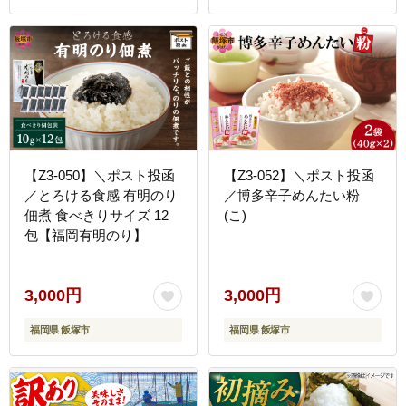
【Z3-050】＼ポスト投函
【Z3-052】＼ポスト投函
／とろける食感 有明のり
／博多辛子めんたい粉
佃煮 食べきりサイズ 12
(こ)
包【福岡有明のり】
3,000円
3,000円
福岡県 飯塚市
福岡県 飯塚市