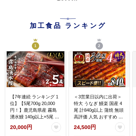
加工食品
ランキング
1
2
【7年連続 ランキング 1
＜3営業日以内に出荷＞
位】【5尾700g 20,000
特大 うなぎ 鰻楽 国産 4
円！】鹿児島県産 霧島
尾 計840g以上 蒲焼 無頭
湧水鰻 140g以上×5尾 国
高評価 人気 おすすめ 冷
産 蒲焼き ウナギ うなぎ
凍 簡単調理 個包装 鰻 魚
20,000円
24,500円
5尾 九州産 かばやき 冷
介 贈答品 ギフト 贈り物