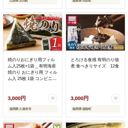
山形県 庄内町
福島県 矢吹町
焼のりおにぎり用フィル
とろける食感 有明のり佃
ム入25枚×1袋 _ 有明海産
煮 食べきりサイズ 12食
焼のり おにぎり用 フィル
ム入 25枚 1袋 コンビニ風
おにぎり 食べる時 パリパ
リ のり 国産 栄養豊富 遠
赤外線焼き 旨み 衛生管理
3,000円
3,000円
安心 加工品 お取り寄せ
福岡県 久留米市
福岡県 福智町
グルメ お取り寄せグルメ
福岡県 久留米市 送料無料
_Cs416-01