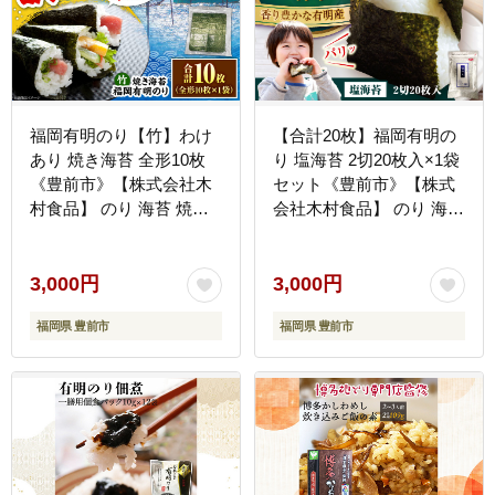
福岡有明のり【竹】わけ
【合計20枚】福岡有明の
あり 焼き海苔 全形10枚
り 塩海苔 2切20枚入×1袋
《豊前市》【株式会社木
セット《豊前市》【株式
村食品】 のり 海苔 焼き
会社木村食品】 のり 海苔
のり 焼き海苔 わけあり
塩のり しお海苔
訳あり [VEG022]
[VEG028]
3,000円
3,000円
福岡県 豊前市
福岡県 豊前市