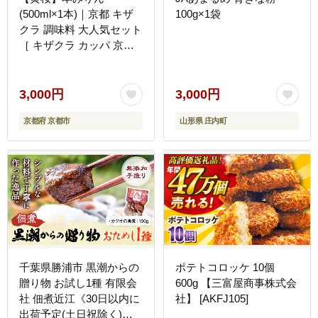
(500ml×1本)｜京都 キザ
100g×1袋
クラ 調味料 大人気セット
［ キザクラ カッパ 京都
お酒 調味料 料理 消耗品
日常使い みりん 料理酒
人気 おすすめ 定番 ギフ
3,000円
3,000円
ト プレゼント 贈答 おい
京都府 京都市
山形県 庄内町
しい セット ご自宅用 お
取り寄せ ］
千葉県勝浦市 黒潮からの
ポテトコロッケ 10個
贈り物 お試し1種 有限会
600g 【三富屋商事株式会
社 佃煮近江《30日以内に
社】 [AKFJ105]
出荷予定(土日祝除く)》