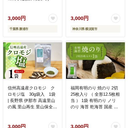
カツオの角煮【配送不可
地域：離島】---
kastuura_omi_7---
3,000円
3,000円
千葉県 勝浦市
神奈川県 横須賀市
信州高遠産クロモジ ク
福岡有明のり 焼のり 2切
ロモジ塩 30g袋入 1袋
25枚入り （ 全形12.5枚相
| 長野県 伊那市 高遠里山
当 ） 1袋 有明のり ノリ
の風 里山再生 里山保全
のり 海苔 乾海苔 国産 お
クロモジ 生薬 漢方 海水
にぎり 手巻き寿司
塩 塩 信州 高遠 調味料 自
然 素材 肉にあう塩
3,000円
3,000円