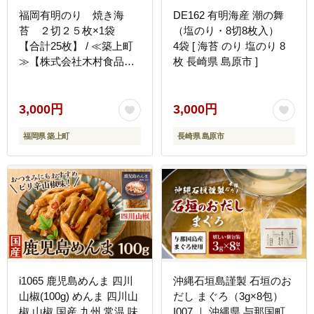
福岡有明のり 焼き海
DE162 有明海産 潮の舞
苔 ２切２５枚×1袋
（塩のり・8切8枚入）
【合計25枚】 / ≪築上町
4袋 [ 海苔 のり 塩のり 8
≫【株式会社木村食品】
枚 長崎県 島原市 ]
[ABEB046]
3,000円
3,000円
福岡県 築上町
長崎県 島原市
i1065 鹿児島めんま 四川
沖縄石垣島謹製 石垣のお
山椒(100g) めんま 四川山
だし まぐろ（3g×8包）
椒 山椒 国産 九州 常温 味
I007 ｜ 沖縄県 与那国町