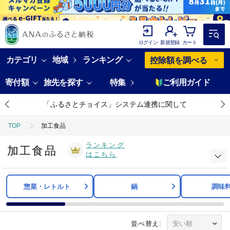
ログイン
新規登録
カート
カテゴリ
地域
ランキング
控除額を調べる
寄付額
旅先を探す
特集
ご利用ガイド
「ふるさとチョイス」システム連携に関して
TOP
加工食品
ランキング
加工食品
はこちら
惣菜・レトルト
鍋
調味
並べ替え: