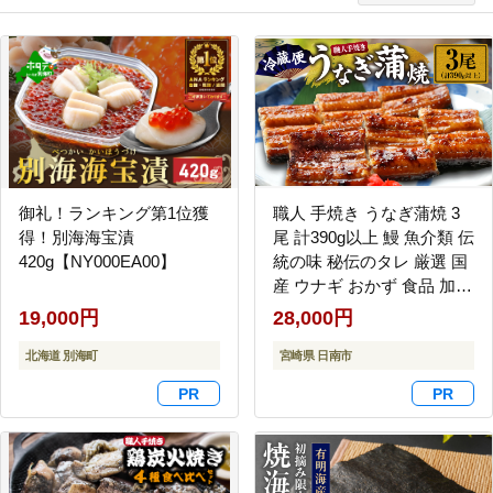
御礼！ランキング第1位獲
職人 手焼き うなぎ蒲焼 3
得！別海海宝漬
尾 計390g以上 鰻 魚介類 伝
420g【NY000EA00】
統の味 秘伝のタレ 厳選 国
産 ウナギ おかず 食品 加工
品 真空パック 冷蔵 人気 お
19,000円
28,000円
すすめ うな重 うな丼 惣菜
北海道 別海町
お土産 ひつまぶし うなぎ
宮崎県 日南市
寿司 お祝い 贈り物 ギフト
贈答 プレゼント 宮崎県 日
南市 送料無料_EC6-23