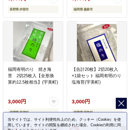
【003-02】
長野県 伊那市
福岡県 嘉麻市
福岡有明のり 焼き海
【合計20枚】2切20枚入
苔 2切25枚入【全形換
×1袋セット 福岡有明のり
算約12.5枚相当】(宇美町)
塩海苔(宇美町)
3,000円
3,000円
福岡県 宇美町
福岡県 宇美町
当サイトでは、サイト利便性向上のため、クッキー（Cookie）を使
用しています。サイトの閲覧を継続された場合、Cookieの利用に同