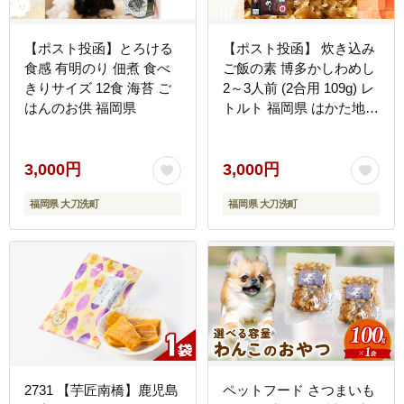
【ポスト投函】とろける
【ポスト投函】 炊き込み
食感 有明のり 佃煮 食べ
ご飯の素 博多かしわめし
きりサイズ 12食 海苔 ご
2～3人前 (2合用 109g) レ
はんのお供 福岡県
トルト 福岡県 はかた地ど
り
3,000円
3,000円
福岡県 大刀洗町
福岡県 大刀洗町
2731 【芋匠南橋】鹿児島
ペットフード さつまいも