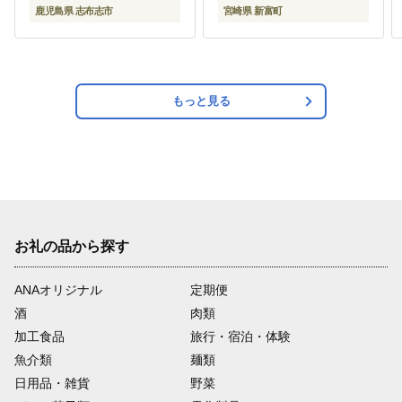
凍 うな重 ひつまぶし タ
スピード便【C388-840-
鹿児島県 志布志市
宮崎県 新富町
レ 山椒 ランキング 人気
3d】
b0-219-yy
もっと見る
お礼の品から探す
ANAオリジナル
定期便
酒
肉類
加工食品
旅行・宿泊・体験
魚介類
麺類
日用品・雑貨
野菜