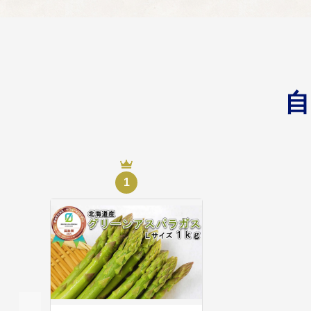
若年者などの雇用促進
5．観光の振興に関
05
観光事業及び観光施設
6．教育・文化・ス
06
1
高等学校への修学支援
7．使いみちは町に
07
前各号に掲げるものの