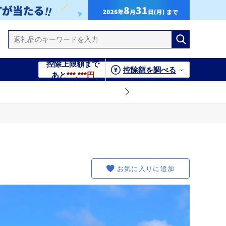
控除上限額まで
控除額を調べる
あと
***,***円
お気に入りに追加