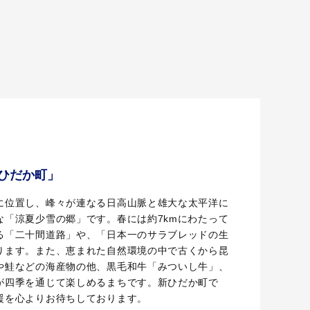
ひだか町」
に位置し、峰々が連なる日高山脈と雄大な太平洋に
な「涼夏少雪の郷」です。春には約7kmにわたって
る「二十間道路」や、「日本一のサラブレッドの生
ります。また、恵まれた自然環境の中で古くから昆
や鮭などの海産物の他、黒毛和牛「みついし牛」、
が四季を通じて楽しめるまちです。新ひだか町で
援を心よりお待ちしております。