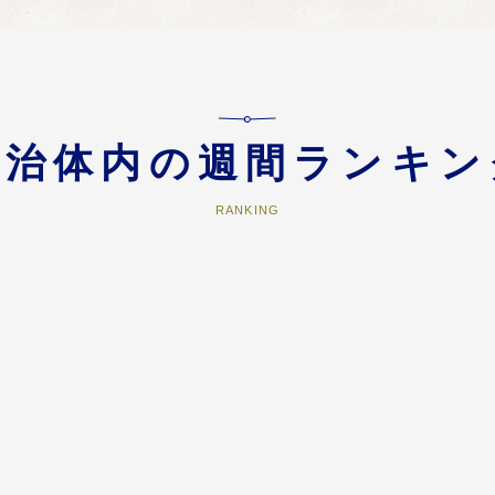
に関する事業や軽種馬振興事業などに活用させていただきます。
する事業
自治体内の週間ランキン
の充実に関する事業や滞在・移住促進に関する事業などに活用させていただき
RANKING
ポーツの振興に関する事業
に関する事業やスポーツ教室開催事業などへ活用させていただきます。
任せます
ほか、前条の目的を達成するために町長が必要と認める事業へ活用させていた