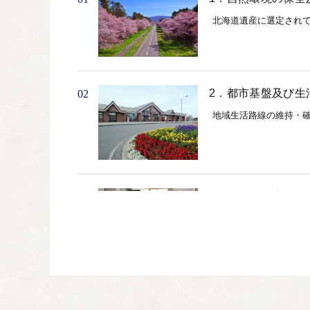
北海道遺産に選定され
2．都市基盤及び生
02
地域生活路線の維持・
3．保健・医療・福
03
子ども医療費助成事業
4．産業の振興に関
04