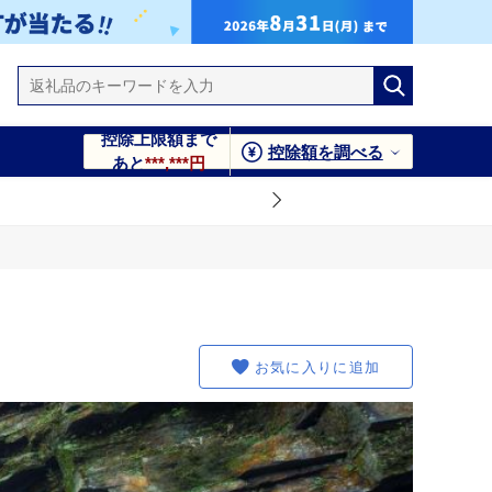
控除上限額まで
控除額を調べる
あと
***,***円
お気に入りに追加