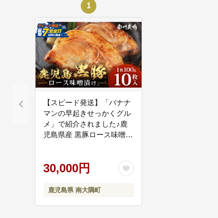
1
【スピード発送】「バナナ
マンの早起きせっかくグル
メ」で紹介されました♪鹿
児島県産 黒豚ロース味噌漬
けセット（100g×10枚）味
付き 冷凍 NS-19 | 最短 7
30,000円
日以内 1週間以内 肉 お肉
豚肉 豚 にく ロース 黒豚 味
噌漬け 簡単調理 味付き お
鹿児島県 南大隅町
かず お弁当 お手軽 BBQ ア
ウトドア 贈り物 ギフト 真