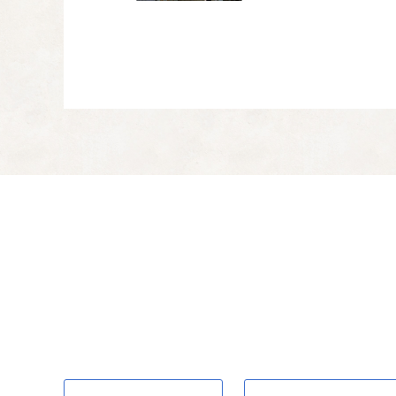
高齢の方の生きがいづ
観光振興等に関す
04
全国の方々へ南大隅町
特に指定しない（
05
特に使い道の指定がな
災害等の復旧、対
06
台風などの自然災害へ