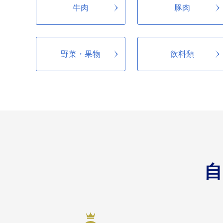
牛肉
豚肉
野菜・果物
飲料類