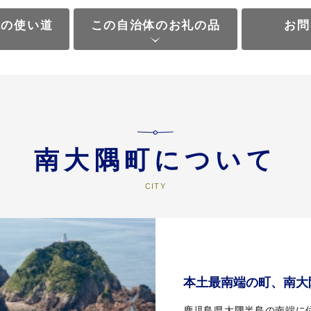
税の使い道
この自治体のお礼の品
お問
南大隅町について
本土最南端の町、南大
鹿児島県大隅半島の南端に