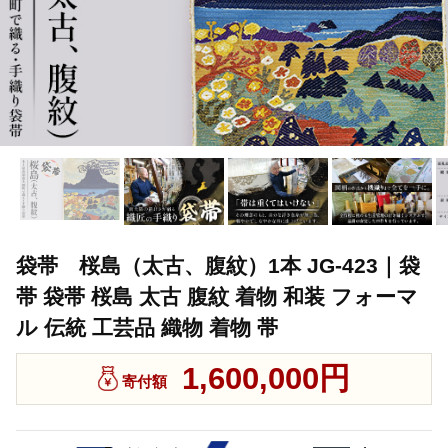
袋帯 桜島（太古、腹紋）1本 JG-423｜袋
帯 袋帯 桜島 太古 腹紋 着物 和装 フォーマ
ル 伝統 工芸品 織物 着物 帯
1,600,000円
寄付額