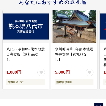
あなたにおすすめの返礼品
八代市 令和8年熊本地震
氷川町 令和8年熊本地震
災害支援【返礼品な
災害支援【返礼品な
し】
し】
1,000円
5,000円
1
熊本県 八代市
熊本県 氷川町