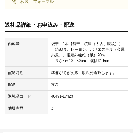
物 和装 フォーマル
返礼品詳細・お申込み・配送
内容量
袋帯 1本【袋帯 桜島（太古、腹紋）】
・絹80％、レーヨン、ポリエステル（金属
糸風）、指定外繊維（紙）20％
・長さ4ｍ40～50cm、横幅31.5cm
配送時期
準備ができ次第、順次発送致します。
配送
常温
返礼品コード
46491-L7423
地場産品
3