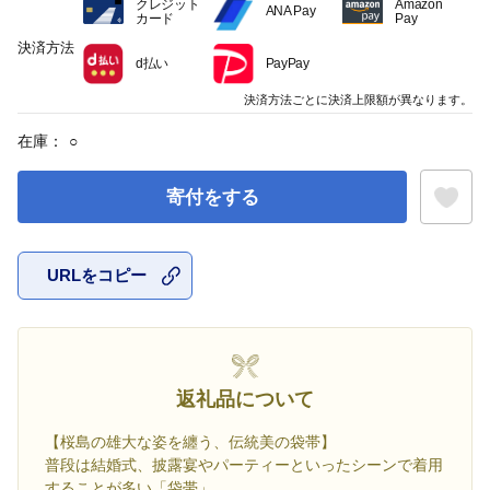
クレジット
Amazon
ANA Pay
カード
Pay
決済方法
d払い
PayPay
決済方法ごとに決済上限額が異なります。
在庫：
○
寄付をする
URLをコピー
お気に入
返礼品について
【桜島の雄大な姿を纏う、伝統美の袋帯】
普段は結婚式、披露宴やパーティーといったシーンで着用
することが多い「袋帯」