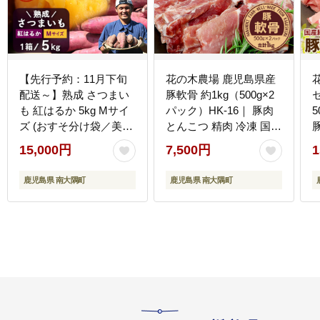
【先行予約：11月下旬
花の木農場 鹿児島県産
配送～】熟成 さつまい
豚軟骨 約1kg（500g×2
セ
も 紅はるか 5kg Mサイ
パック）HK-16｜ 豚肉
ズ (おすそ分け袋／美味
とんこつ 精肉 冷凍 国産
しい焼き芋の焼き方 説
お肉 だし 煮物 角煮風
15,000円
7,500円
1
明書付き） FR-214 ｜
コラーゲン スープ 和食
秋の味覚 2026年秋収穫
中華 農福連携 鹿児島県
鹿児島県 南大隅町
鹿児島県 南大隅町
貯蔵 長期熟成 糖化 さつ
南大隅町 第2花の木ファ
まいも サツマイモ 感動
ーム
サツマイモ 焼き芋 べに
はるか 使いやすい 野菜
ねっとり 濃厚 おやつ お
かず お弁当 煮物 芋ごは
ん 味噌汁 産地直送 鹿児
島県 南大隅町 株式会社
フォレスト