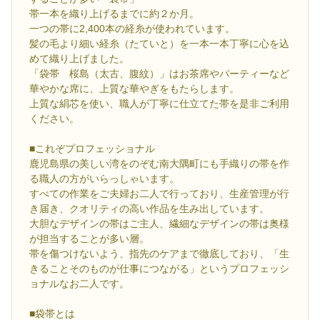
帯一本を織り上げるまでに約２か月。
一つの帯に2,400本の経糸が使われています。
髪の毛より細い経糸（たていと）を一本一本丁寧に心を込
めて織り上げました。
「袋帯 桜島（太古、腹紋）」はお茶席やパーティーなど
華やかな席に、上質な華やぎをもたらします。
上質な絹芯を使い、職人が丁寧に仕立てた帯を是非ご利用
ください。
■これぞプロフェッショナル
鹿児島県の美しい湾をのぞむ南大隅町にも手織りの帯を作
る職人の方がいらっしゃいます。
すべての作業をご夫婦お二人で行っており、生産管理が行
き届き、クオリティの高い作品を生み出しています。
大胆なデザインの帯はご主人、繊細なデザインの帯は奥様
が担当することが多い層。
帯を傷つけないよう、指先のケアまで徹底しており、「生
きることそのものが仕事につながる」というプロフェッシ
ョナルなお二人です。
■袋帯とは