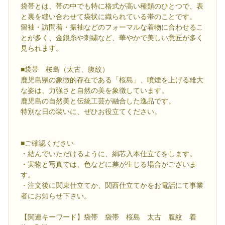
袋帯とは、帯の中でも特に格式が高い種類のひとつで、表
と裏を縫い合わせて袋状に織られている帯のことです。
留袖・訪問着・振袖などのフォーマルな着物に合わせるこ
とが多く、金銀糸や刺繍など、華やかで美しい意匠が多く
見られます。
■袋帯 桜島（太古、腹紋）
鹿児島県の象徴的存在である「桜島」、噴煙を上げる雄大
な姿は、力強さと自然の美を象徴しています。
鹿児島の自然美と伝統工芸が融合した逸品です。​
特別な日の装いに、ぜひお役立てください。
■ご確認ください
・結んでいただけるように、絹芯入本仕立てをします。
・実物と写真では、色などに差が生じる場合がございま
す。
・注文後に関東仕立てか、関西仕立てかをお電話にて事業
者にお知らせ下さい。
【関連キーワード】袋帯 袋帯 桜島 太古 腹紋 着