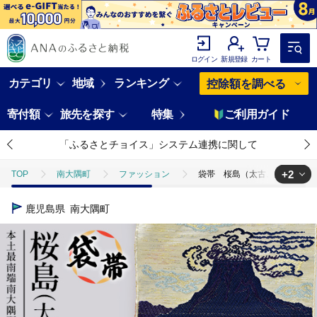
ログイン
新規登録
カート
カテゴリ
地域
ランキング
控除額を調べる
寄付額
旅先を探す
特集
ご利用ガイド
「ふるさとチョイス」システム連携に関して
+2
TOP
南大隅町
ファッション
袋帯 桜島（太古、腹紋）1本 JG
TOP
日用品・雑貨
伝統工芸品
袋帯 桜島（太古、腹紋）1本 J
鹿児島県
南大隅町
TOP
ファッション
その他ファッション
袋帯 桜島（太古、腹紋