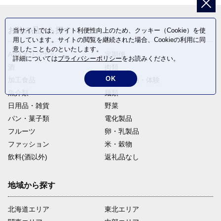
お礼の品から探す
当サイトでは、サイト利便性向上のため、クッキー（Cookie）を使
用しています。サイトの閲覧を継続された場合、Cookieの利用に同
意したことものといたします。
ANAオリジナル
定期便
詳細については
プライバシーポリシー
をお読みください。
酒
肉類
OK
加工食品
旅行・宿泊・体験
魚介類
麺類
日用品・雑貨
野菜
パン・菓子類
電化製品
フルーツ
卵・乳製品
ファッション
米・穀物
飲料(酒以外)
返礼品なし
地域から探す
北海道エリア
東北エリア