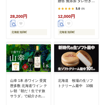
贈答 無添加 タレ付き
チルド発送 お取り寄せ
5.0
（3）
十勝ローストビーフ
28,200円
12,000円
北海道 池田町
北海道 池田町
山幸 1本 赤ワイン 受賞
北海道 牧場の生ソフ
歴多数 北海道ワイン テ
トクリーム最中 10個
レ朝「朝だ！生です旅
サラダ」で紹介されま
した OIV登録（国際ワ