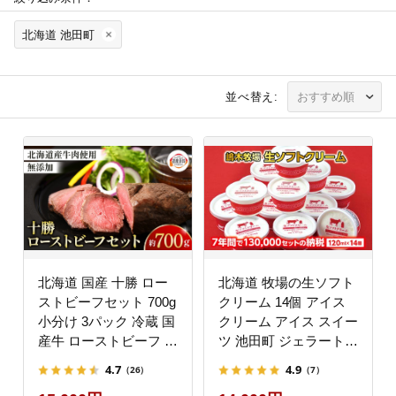
北海道 池田町
並べ替え:
北海道 国産 十勝 ロー
北海道 牧場の生ソフト
ストビーフセット 700g
クリーム 14個 アイス
小分け 3パック 冷蔵 国
クリーム アイス スイー
産牛 ローストビーフ お
ツ 池田町 ジェラート
中元 お歳暮 ギフト 贈
ギフト ソフトクリーム
4.7
4.9
（26）
（7）
答 無添加 ローストビー
120ml×14個 国産