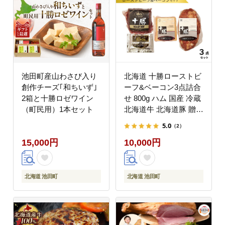
池田町産山わさび入り
北海道 十勝ローストビ
創作チーズ｢和ちいず｣
ーフ&ベーコン3点詰合
2箱と十勝ロゼワイン
せ 800g ハム 国産 冷蔵
（町民用）1本セット
北海道牛 北海道豚 贈答
ギフト
5.0
（2）
15,000円
10,000円
北海道 池田町
北海道 池田町