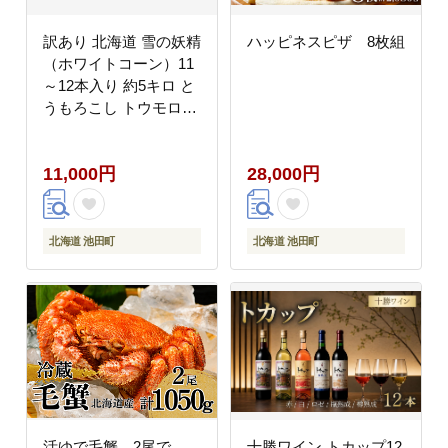
訳あり 北海道 雪の妖精
ハッピネスピザ 8枚組
（ホワイトコーン）11
～12本入り 約5キロ と
うもろこし トウモロコ
シ 数量限定 期間限定
甘い 朝採り
11,000円
28,000円
北海道 池田町
北海道 池田町
活ゆで毛蟹 2尾で
十勝ワイン トカップ12