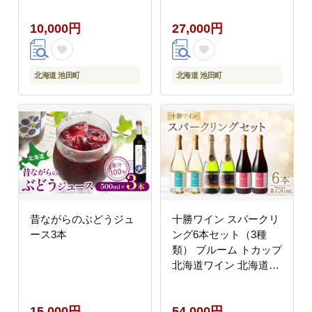
10,000円
27,000円
北海道 池田町
北海道 池田町
昔ながらのぶどうジュ
十勝ワイン スパークリ
ース3本
ング6本セット（3種
類） ブルーム トカップ
北海道ワイン 北海道池
田町 食前酒 お祝い パ
ーティー スパークリン
15,000円
54,000円
グ