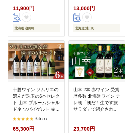
イン・ブドウ機構） ワ
11,900円
13,000円
イン 世界が認めるワイ
ン
北海道 池田町
北海道 池田町
十勝ワイン ソムリエの
山幸 2本 赤ワイン 受賞
選んだ珠玉の6本セレク
歴多数 北海道ワイン テ
ト 山幸 ブルームシャル
レ朝「朝だ！生です旅
ドネ ツバイゲルト 赤ワ
サラダ」で紹介されま
イン 白ワイン スパーク
した OIV登録（国際ワ
5.0
（1）
リング 北海道池田町 ビ
イン・ブドウ機構） ワ
65,300円
23,700円
ンテージ 厳選 セレクシ
イン 世界が認めるワイ