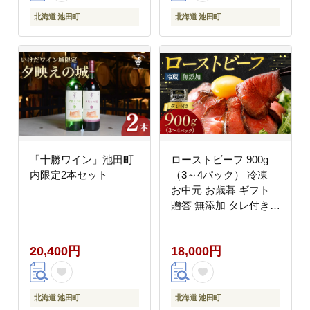
北海道 池田町
北海道 池田町
「十勝ワイン」池田町
ローストビーフ 900g
内限定2本セット
（3～4パック） 冷凍
お中元 お歳暮 ギフト
贈答 無添加 タレ付き
お取り寄せ 北海道 ロー
ストビーフ 十勝ロース
20,400円
18,000円
トビーフ
北海道 池田町
北海道 池田町