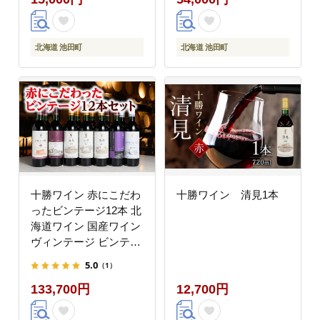
北海道 池田町
北海道 池田町
十勝ワイン 赤にこだわ
十勝ワイン 清見1本
ったビンテージ12本 北
海道ワイン 国産ワイン
ヴィンテージ ビンテー
ジ 厳選 人気 受賞
5.0
（1）
133,700円
12,700円