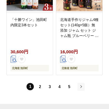
「十勝ワイン」池田町
北海道手作りジャム4種
内限定3本セット
セット(140g×5個）無
添加 ジャム セット ジ
ャム瓶 ブルーベリー ハ
スカップ 詰合せ ギフト
無添加ジャム 詰め合わ
30,600円
16,000円
せ 送料無料 ふるさと納
税
北海道 池田町
北海道 池田町
1
2
3
4
5
次