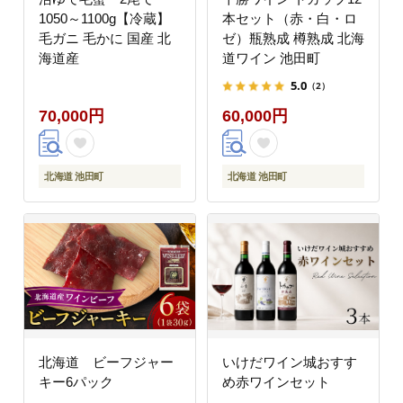
1050～1100g【冷蔵】
本セット（赤・白・ロ
毛ガニ 毛かに 国産 北
ゼ）瓶熟成 樽熟成 北海
海道産
道ワイン 池田町
5.0
（2）
70,000円
60,000円
北海道 池田町
北海道 池田町
北海道 ビーフジャー
いけだワイン城おすす
キー6パック
め赤ワインセット