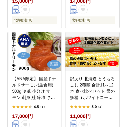
15,000円
14,000円
フ タレ付き
北海道 池田町
北海道 池田町
【ANA限定】 国産ドナ
訳あり 北海道 とうもろ
ルドサーモン(生食用)
こし 2種類 合計11～12
900g 冷凍 小分け サー
本 食べ比べセット 雪の
モン 刺身 鮭 冷凍 さけ
妖精（ホワイトコー
サケ 海鮮 魚 生食サー
ン）2～9本、あゆみ
4.5
5.0
（6）
（3）
モン
（歩味、バイカラー）2
17,000円
11,000円
～9本 期間限定 数量限
定 トウモロコシ