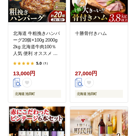
北海道 牛粗挽きハンバ
十勝骨付きハム
ーグ20個×100g 2000g
2kg 北海道牛肉100％
人気 便利 オススメ 冷
凍 小分け 個包装 お弁
5.0
（1）
当 惣菜 おかず 焼くだ
13,000円
27,000円
け 簡単調理 家計応援
北海道 池田町
北海道 池田町