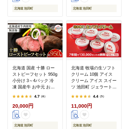
北海道 池田町
北海道 池田町
北海道 国産 十勝 ロー
北海道 牧場の生ソフト
ストビーフセット 950g
クリーム 10個 アイス
小分け 3～4パック 冷
クリーム アイス スイー
凍 国産牛 お中元 お歳
ツ 池田町 ジェラート
暮 ギフト 贈答 無添加
ギフト ソフトクリーム
4.7
4.4
（6）
（5）
ローストビーフ タレ付
120ml×10個 国産
20,000円
11,000円
き
北海道 池田町
北海道 池田町