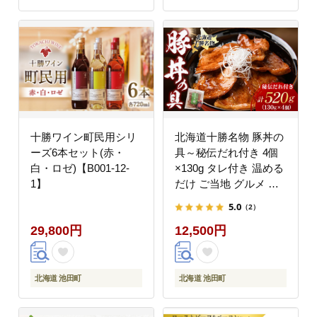
十勝ワイン町民用シリ
北海道十勝名物 豚丼の
ーズ6本セット(赤・
具～秘伝だれ付き 4個
白・ロゼ)【B001-12-
×130g タレ付き 温める
1】
だけ ご当地 グルメ お
取り寄せ ギフト 豚丼
5.0
（2）
冷凍 小分け 北海道 豚
29,800円
12,500円
丼の具
北海道 池田町
北海道 池田町