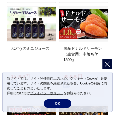
ぶどうのミニジュース
国産ドナルドサーモン
（生食用）中落ち付
1800g
15,000円
30,000円
当サイトでは、サイト利便性向上のため、クッキー（Cookie）を使
用しています。サイトの閲覧を継続された場合、Cookieの利用に同
意したことものといたします。
詳細については
プライバシーポリシー
をお読みください。
北海道 池田町
北海道 池田町
OK