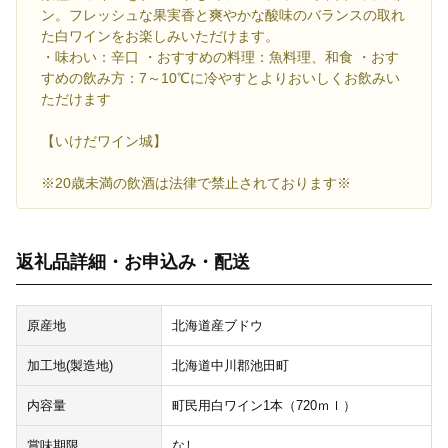
ン。フレッシュな果実香と爽やかな酸味のバランスの取れ
た白ワインをお楽しみいただけます。
・味わい：辛口 ・おすすめの料理：魚料理、和食 ・おす
すめの飲み方：7～10℃に冷やすとよりおいしくお飲みい
ただけます
【いけだワイン城】
※20歳未満の飲酒は法律で禁止されております※
返礼品詳細・お申込み・配送
原産地
北海道産ブドウ
加工地(製造地)
北海道中川郡池田町
内容量
町民用白ワイン1本（720ｍｌ）
賞味期限
なし