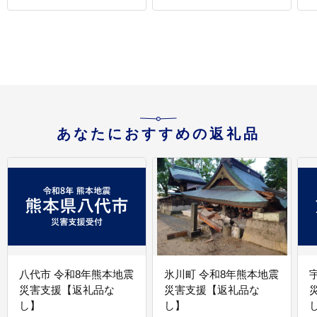
あなたにおすすめの返礼品
八代市 令和8年熊本地震
氷川町 令和8年熊本地震
災害支援【返礼品な
災害支援【返礼品な
し】
し】
し