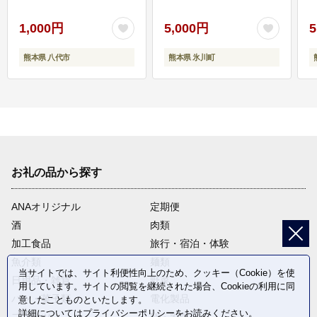
1,000円
5,000円
5
熊本県 八代市
熊本県 氷川町
お礼の品から探す
ANAオリジナル
定期便
酒
肉類
加工食品
旅行・宿泊・体験
魚介類
麺類
当サイトでは、サイト利便性向上のため、クッキー（Cookie）を使
日用品・雑貨
野菜
用しています。サイトの閲覧を継続された場合、Cookieの利用に同
パン・菓子類
電化製品
意したことものといたします。
詳細については
プライバシーポリシー
をお読みください。