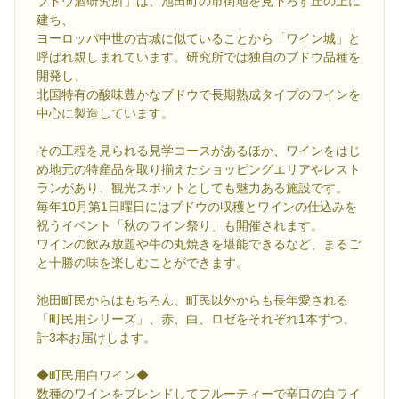
ブドウ酒研究所」は、池田町の市街地を見下ろす丘の上に
建ち、
ヨーロッパ中世の古城に似ていることから「ワイン城」と
呼ばれ親しまれています。研究所では独自のブドウ品種を
開発し、
北国特有の酸味豊かなブドウで長期熟成タイプのワインを
中心に製造しています。
その工程を見られる見学コースがあるほか、ワインをはじ
め地元の特産品を取り揃えたショッピングエリアやレスト
ランがあり、観光スポットとしても魅力ある施設です。
毎年10月第1日曜日にはブドウの収穫とワインの仕込みを
祝うイベント「秋のワイン祭り」も開催されます。
ワインの飲み放題や牛の丸焼きを堪能できるなど、まるご
と十勝の味を楽しむことができます。
池田町民からはもちろん、町民以外からも長年愛される
「町民用シリーズ」、赤、白、ロゼをそれぞれ1本ずつ、
計3本お届けします。
◆町民用白ワイン◆
数種のワインをブレンドしてフルーティーで辛口の白ワイ