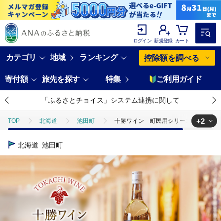
ログイン
新規登録
カート
カテゴリ
地域
ランキング
控除額を調べる
寄付額
旅先を探す
特集
ご利用ガイド
「ふるさとチョイス」システム連携に関して
+2
TOP
北海道
池田町
十勝ワイン 町民用シリーズ白1本 北
TOP
酒
十勝ワイン 町民用シリーズ白1本 北海道池田町
北海道
池田町
TOP
酒
ワイン
十勝ワイン 町民用シリーズ白1本 北海道