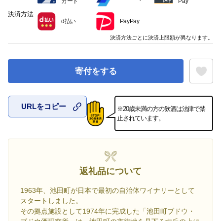
カード
Pay
決済方法
d払い
PayPay
決済方法ごとに決済上限額が異なります。
寄付をする
URLをコピー
※20歳未満の方の飲酒は法律で禁
お気に入
止されています。
返礼品について
1963年、池田町が日本で最初の自治体ワイナリーとして
スタートしました。
その拠点施設として1974年に完成した「池田町ブドウ・