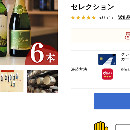
セレクション
5.0
返礼
（1）
クレ
カー
d払
決済方法