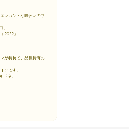
たエレガントな味わいのワ
ム白」
 2022」
ロマが特長で、品種特有の
ワインです。
ャルドネ」