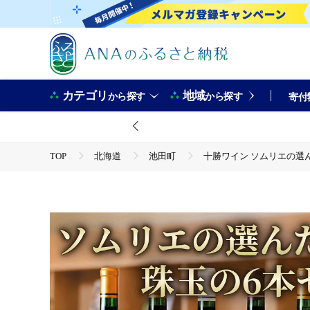
カテゴリ
地域
から探す
から探す
寄付
TOP
北海道
池田町
十勝ワイン ソムリエの選ん
TOP
酒
十勝ワイン ソムリエの選んだ珠玉の6本セレク
TOP
酒
ワイン
十勝ワイン ソムリエの選んだ珠