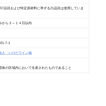
料7品目および特定原材料に準ずる21品目は使用していま
みから３～１４日以内
01-7-1
法人 いけだワイン城
団体の区域内において生産されたものであること