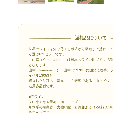
返礼品について
世界のワインを知り尽くし栽培から製造まで携わっ
が選ぶ6本セットです。
「山幸（Yamasachi）」は日本のワイン用ブドウ品
となります。
山幸（Yamasachi）…山幸は1978年に開発に着
イベル13053を
選抜した品種の「清見」に在来種である「山ブドウ
造用赤品種です。
■赤ワイン
＜山幸＞やや重め 肉・チーズ
草木系の果実香、力強い酸味と野趣あふれる味わい
るワインです。