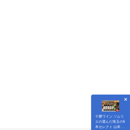
十勝ワイン ソムリ
エの選んだ珠玉の6
本セレクト 山幸 ブ