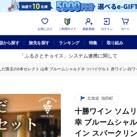
お気に入り
ご利用ガイド
新規登録
ログイン
カート
額から探す
旅先を探す
ランキング
特集
取り組み
「ふるさとチョイス」システム連携に関して
だ珠玉の6本セレクト 山幸 ブルームシャルドネ ツバイゲルト 赤ワイン 白ワ
ト 山幸 ブルームシャルドネ ツバイゲルト 赤ワイン 白ワイン スパークリン
玉の6本セレクト 山幸 ブルームシャルドネ ツバイゲルト 赤ワイン 白ワイン 
北海道
池田町
十勝ワイン ソム
幸 ブルームシャル
イン スパークリン