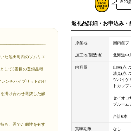
※2
返礼品詳細・お申込み・
原産地
国内産ブ
加工地(製造地)
北海道中
ていた池田町内のソムリエ
内容量
山幸(赤 7
種として3番目の登録品種
清見(赤 7
ツバイゲルト
手、フレンチハイブリットのセ
トカップ 
」を掛け合わせ選抜した醸
セイオロサム
ブルームシ
合計6本
を持ち、秀でた個性を有す
賞味期限
なし