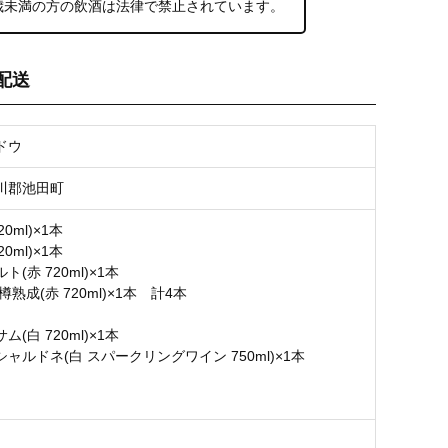
0歳未満の方の飲酒は法律で禁止されています。
配送
ドウ
川郡池田町
20ml)×1本
20ml)×1本
(赤 720ml)×1本
樽熟成(赤 720ml)×1本 計4本
(白 720ml)×1本
ャルドネ(白 スパークリングワイン 750ml)×1本