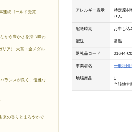
アレルギー表示
特定原材
※2年連続ゴールド受賞
せん
配送時期
お申し込
快ながら豊かさを持つ味わ
配送
常温
ルガリア） 大賞・金メダル
返礼品コード
01644-C0
事業者名
一般社団
地場産品
1
のバランスが良く、優雅な
当該地方
ト」
ト」
由来の香りとまろやかで