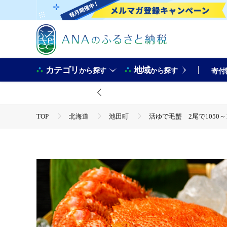
カテゴリ
地域
から探す
から探す
寄付
TOP
北海道
池田町
活ゆで毛蟹 2尾で1050～
TOP
魚介類
活ゆで毛蟹 2尾で1050～1100g【冷
TOP
魚介類
蟹
活ゆで毛蟹 2尾で1050～11
TOP
魚介類
蟹
毛ガニ
活ゆで毛蟹 2尾で