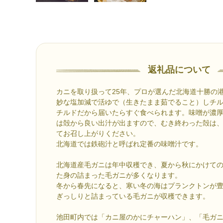
返礼品について
カニを取り扱って25年、プロが選んだ北海道十勝の
妙な塩加減で活ゆで（生きたまま茹でること）しチ
チルドだから届いたらすぐ食べられます。味噌が濃
は殻から良い出汁が出ますので、むき終わった殻は
てお召し上がりください。
北海道では鉄砲汁と呼ばれ定番の味噌汁です。
北海道産毛ガニは年中収穫でき、夏から秋にかけて
た身の詰まった毛ガニが多くなります。
冬から春先になると、寒い冬の海はプランクトンが
ぎっしりと詰まっている毛ガニが収穫できます。
池田町内では「カニ屋のかにチャーハン」、「毛ガ