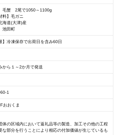
毛蟹 2尾で1050～1100g
材料】毛ガニ
北海道(大津)産
】池田町
限】冷凍保存で出荷日を含み60日
みから１～2か月で発送
60-1
OFおおくま
団体の区域内において返礼品等の製造、加工その他の工程
要な部分を行うことにより相応の付加価値が生じているも