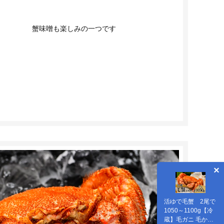
蟹味噌も楽しみの一つです
活ゆで毛蟹 2尾で
1050～1100g【冷
蔵】毛ガニ 毛かに