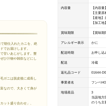
内容量
【内容量】
【主要原
【産地】
【加工地
賞味期限
【賞味期
アレルギー表示
かに
港で朝仕入れたカニを、絶
ルドでお届けします。
配送時期
お申し込
厚で甘いあじがします。蟹
、ぜひ汁物や雑炊などにし
配送
冷蔵
返礼品コード
01644-D0
の毛ガニは脱皮後に成長し
事業者名
フンベH
豊富なので、大きくて身が
地場産品
3
当該地方
のうち主
ニカット盛り合わせ」、