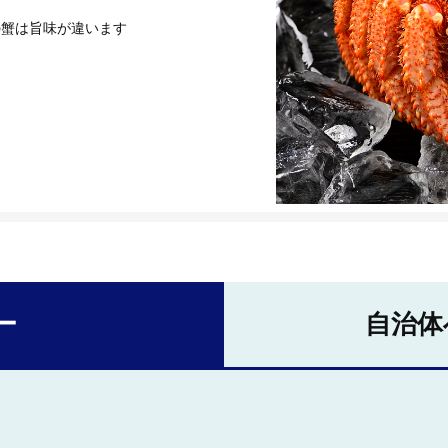
の蟹は旨味が違います
ー
自治体