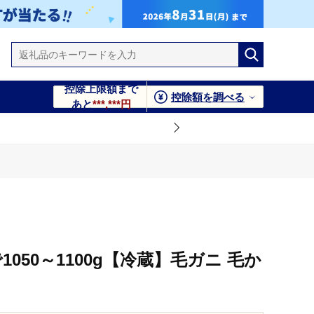
控除上限額まで
控除額を調べる
あと
***,***円
050～1100g【冷蔵】毛ガニ 毛か