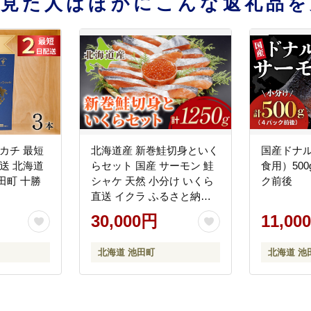
を見た人はほかにこんな返礼品を
カチ 最短
北海道産 新巻鮭切身といく
国産ドナ
送 北海道
らセット 国産 サーモン 鮭
食用）50
田町 十勝
シャケ 天然 小分け いくら
ク前後
直送 イクラ ふるさと納税
鮭 秋鮭 サケ シャケ 切り身
30,000円
11,00
北海道 ふるさと 海鮮 魚 切
身 イクラ 無添加
北海道 池田町
北海道 池