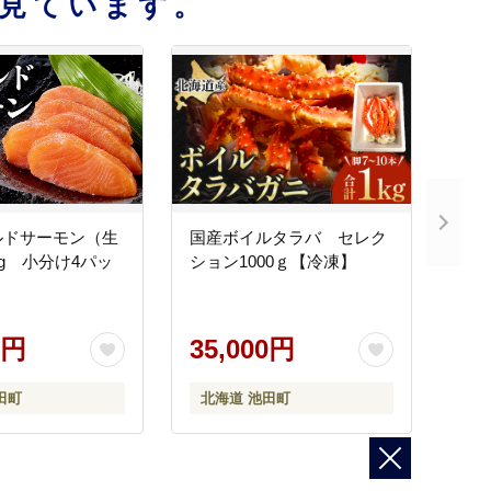
見ています。
ルドサーモン（生
国産ボイルタラバ セレク
0g 小分け4パッ
ション1000ｇ【冷凍】
0円
35,000円
田町
北海道 池田町