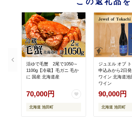
この返礼品
活ゆで毛蟹 2尾で1050～
ジュエル オブ ト
1100g【冷蔵】毛ガニ 毛か
申込みから2日発
に 国産 北海道産
ワイン 北海道池
ワイン
70,000円
90,000円
北海道 池田町
北海道 池田町