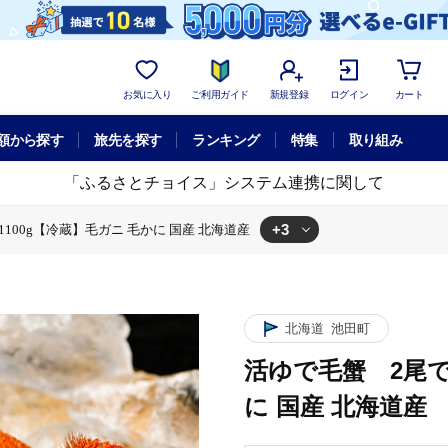
お気に入り
ご利用ガイド
新規登録
ログイン
カート
額から探す
旅先を探す
ランキング
特集
取り組み
「ふるさとチョイス」システム連携に関して
+3
1100g【冷蔵】毛ガニ 毛かに 国産 北海道産
蔵】毛ガニ 毛かに 国産 北海道産
00g【冷蔵】毛ガニ 毛かに 国産 北海道産
1050～1100g【冷蔵】毛ガニ 毛かに 国産 北海道産
北海道
池田町
活ゆで毛蟹 2尾で1
に 国産 北海道産