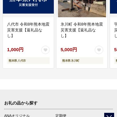
八代市 令和8年熊本地震
氷川町 令和8年熊本地震
災害支援【返礼品な
災害支援【返礼品な
し】
し】
し
1,000円
5,000円
5
熊本県 八代市
熊本県 氷川町
お礼の品から探す
ANAオリジナル
定期便