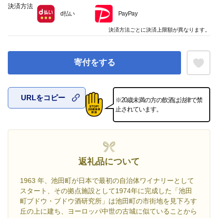
決済方法
d払い
PayPay
決済方法ごとに決済上限額が異なります。
寄付をする
URLをコピー
※20歳未満の方の飲酒は法律で禁
お気に入
止されています。
返礼品について
1963 年、池田町が日本で最初の自治体ワイナリーとして
スタート、その拠点施設として1974年に完成した「池田
町ブドウ・ブドウ酒研究所」は池田町の市街地を見下ろす
丘の上に建ち、ヨーロッパ中世の古城に似ていることから