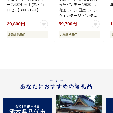
ーズ6本セット(赤・白・
ったビンテージ6本 北
ロゼ)【B001-12-1】
海道ワイン 国産ワイン
ヴィンテージ ビンテー
ジ 厳選 人気 受賞
29,800円
59,700円
1
北海道 池田町
北海道 池田町
あなたにおすすめの返礼品