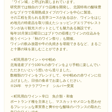
「ワイン城」と呼ばれ親しまれています。
研究所では独自のブドウ品種を開発し、北国特有の酸味豊
かなブドウで長期熟成タイプのワインを中心に製造。
その工程を見られる見学コースがあるほか、ワインをはじ
め地元の特産品を取り揃えたショッピングエリアやレスト
ランがあり観光スポットとしても魅力ある施設です。
毎年10月第1日曜日にはブドウの収穫とワインの仕込みを
祝うイベント「秋のワイン祭り」も開催。
ワインの飲み放題や牛の丸焼きを堪能できるなど、まるご
と十勝の味を楽しむことができます。
＜町民用赤ワイン＞やや軽め
北海道産ブドウ100％の赤ワインをより手軽に楽しんでい
ただきたいという想いから造りました。
数種類のワインをブレンドして、やや軽めの赤ワインに仕
上げました。日頃の食卓でお楽しみください。
※24年 サクラアワード シルバー受賞
＜町民用白ワイン＞辛口 魚介類・和食
ポートランド種を主体とし、マスカットやメロンを思わせ
るフレッシュな果実香と爽やかな酸味のバランスの取れた
辛口白ワインです。