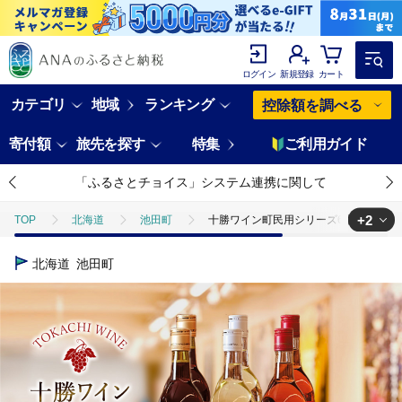
ログイン
新規登録
カート
カテゴリ
地域
ランキング
控除額を調べる
寄付額
旅先を探す
特集
ご利用ガイド
「ふるさとチョイス」システム連携に関して
+2
TOP
北海道
池田町
十勝ワイン町民用シリーズ6本セット(赤・白
TOP
酒
十勝ワイン町民用シリーズ6本セット(赤・白・ロゼ)【B001-
北海道
池田町
TOP
酒
ワイン
十勝ワイン町民用シリーズ6本セット(赤・白・ロ