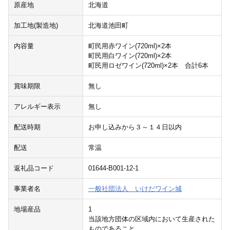
原産地
北海道
加工地(製造地)
北海道池田町
内容量
町民用赤ワイン(720ml)×2本
町民用白ワイン(720ml)×2本
町民用ロゼワイン(720ml)×2本 合計6本
賞味期限
無し
アレルギー表示
無し
配送時期
お申し込みから３～１４日以内
配送
常温
返礼品コード
01644-B001-12-1
事業者名
一般社団法人 いけだワイン城
地場産品
1
当該地方団体の区域内において生産された
ものであること