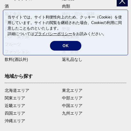
酒
肉類
加工食品
旅行・宿泊・体験
当サイトでは、サイト利便性向上のため、クッキー（Cookie）を使
魚介類
麺類
用しています。サイトの閲覧を継続された場合、Cookieの利用に同
意したことものといたします。
日用品・雑貨
野菜
詳細については
プライバシーポリシー
をお読みください。
パン・菓子類
電化製品
フルーツ
卵・乳製品
OK
ファッション
米・穀物
飲料(酒以外)
返礼品なし
地域から探す
北海道エリア
東北エリア
関東エリア
中部エリア
近畿エリア
中国エリア
四国エリア
九州エリア
沖縄エリア