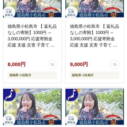
徳島県小松島市 【 返礼品
徳島県小松島市 【 返礼品
なしの寄附】1000円 ～
なしの寄附】1000円 ～
3,000,000円 応援寄附金
3,000,000円 応援寄附金
応援 支援 災害 子育て 1
応援 支援 災害 子育て 1
口 1000円から ふるさと
口 1000円から ふるさと
納税 観光徳島 小松島 寄
納税 観光徳島 小松島 寄
付 南海トラフ 巨大 地震
付 南海トラフ 巨大 地震
8,000円
9,000円
津波 避難 タワー 子育て
津波 避難 タワー 子育て
徳島県 小松島市
徳島県 小松島市
世代 応援 プロジェクト
世代 応援 プロジェクト
子供 応援寄付
子供 応援寄付