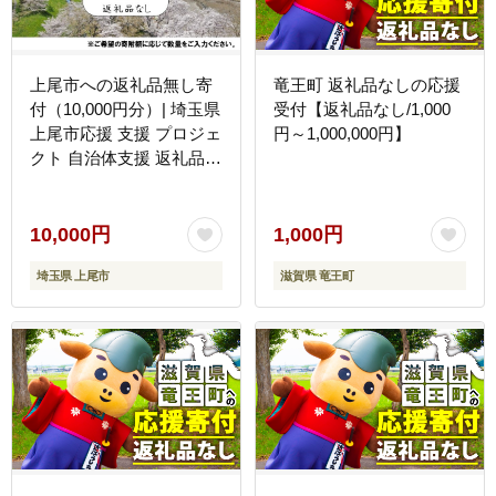
上尾市への返礼品無し寄
竜王町 返礼品なしの応援
付（10,000円分）| 埼玉県
受付【返礼品なし/1,000
上尾市応援 支援 プロジェ
円～1,000,000円】
クト 自治体支援 返礼品な
し お礼の品なし 埼玉県
ふるさと支援 ふるさと応
援 発展 自治体への寄付
10,000円
1,000円
寄付
埼玉県 上尾市
滋賀県 竜王町