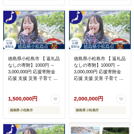
子供 応援寄付
子供 応援寄付
徳島県小松島市 【 返礼品
徳島県小松島市 【 返礼品
なしの寄附】1000円 ～
なしの寄附】1000円 ～
3,000,000円 応援寄附金
3,000,000円 応援寄附金
応援 支援 災害 子育て 1
応援 支援 災害 子育て 1
口 1000円から ふるさと
口 1000円から ふるさと
納税 観光徳島 小松島 寄
納税 観光徳島 小松島 寄
付 南海トラフ 巨大 地震
付 南海トラフ 巨大 地震
1,500,000円
2,000,000円
津波 避難 タワー 子育て
津波 避難 タワー 子育て
徳島県 小松島市
徳島県 小松島市
世代 応援 プロジェクト
世代 応援 プロジェクト
子供 応援寄付
子供 応援寄付