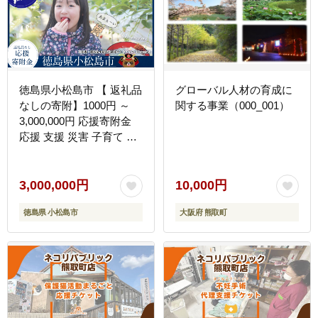
徳島県小松島市 【 返礼品
グローバル人材の育成に
なしの寄附】1000円 ～
関する事業（000_001）
3,000,000円 応援寄附金
応援 支援 災害 子育て 1
口 1000円から ふるさと
納税 観光徳島 小松島 寄
付 南海トラフ 巨大 地震
3,000,000円
10,000円
津波 避難 タワー 子育て
徳島県 小松島市
大阪府 熊取町
世代 応援 プロジェクト
子供 応援寄付