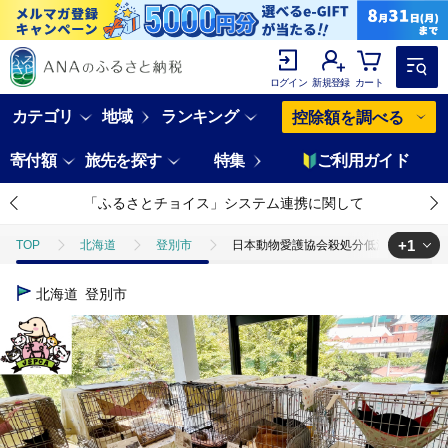
ログイン
新規登録
カート
カテゴリ
地域
ランキング
控除額を調べる
寄付額
旅先を探す
特集
ご利用ガイド
「ふるさとチョイス」システム連携に関して
+1
TOP
北海道
登別市
日本動物愛護協会殺処分低減活動への寄附【
TOP
返礼品なし
日本動物愛護協会殺処分低減活動への寄附【犬猫殺処分
北海道
登別市