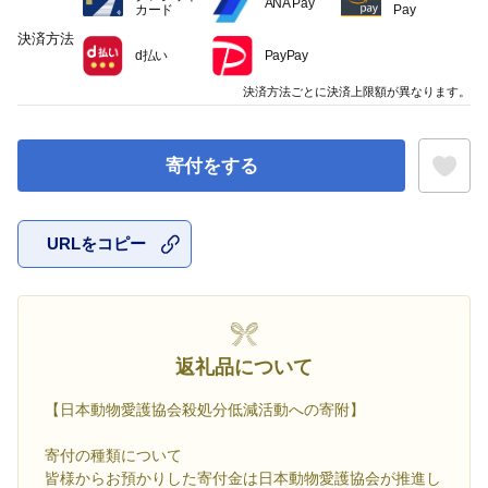
ANA Pay
カード
Pay
決済方法
d払い
PayPay
決済方法ごとに決済上限額が異なります。
寄付をする
URLをコピー
お気に入
返礼品について
【日本動物愛護協会殺処分低減活動への寄附】
寄付の種類について
皆様からお預かりした寄付金は日本動物愛護協会が推進し