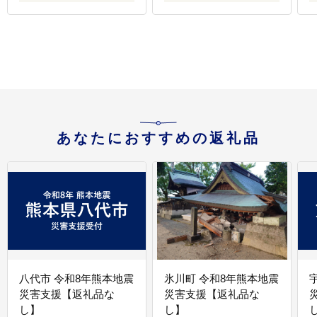
あなたにおすすめの返礼品
八代市 令和8年熊本地震
氷川町 令和8年熊本地震
災害支援【返礼品な
災害支援【返礼品な
し】
し】
し