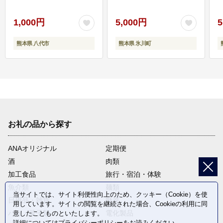
1,000円
5,000円
5
熊本県 八代市
熊本県 氷川町
お礼の品から探す
ANAオリジナル
定期便
酒
肉類
加工食品
旅行・宿泊・体験
魚介類
麺類
当サイトでは、サイト利便性向上のため、クッキー（Cookie）を使
日用品・雑貨
野菜
用しています。サイトの閲覧を継続された場合、Cookieの利用に同
パン・菓子類
電化製品
意したことものといたします。
詳細については
プライバシーポリシー
をお読みください。