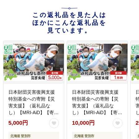
この返礼品を見た人は
ほかにこんな返礼品を
見ています。
日本財団災害復興支援
日本財団災害復興支援
特別基金への寄附【災
特別基金への寄附【災
害支援】（返礼品な
害支援】（返礼品な
し）【MRI-AiD】【寄付
し）【MRI-AiD】【寄付
額：5000円】【pr-0901-
額：1万円】【pr-0901-
額
5,000円
10,000円
2
3】
4】
北海道 登別市
北海道 登別市