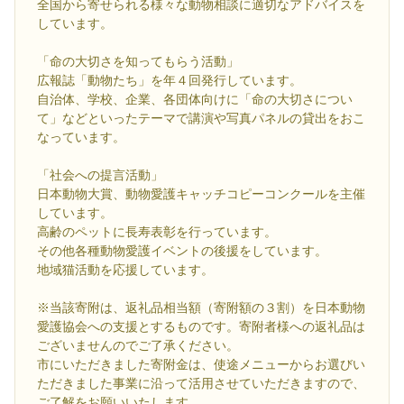
全国から寄せられる様々な動物相談に適切なアドバイスを
しています。
「命の大切さを知ってもらう活動」
広報誌「動物たち」を年４回発行しています。
自治体、学校、企業、各団体向けに「命の大切さについ
て」などといったテーマで講演や写真パネルの貸出をおこ
なっています。
「社会への提言活動」
日本動物大賞、動物愛護キャッチコピーコンクールを主催
しています。
高齢のペットに長寿表彰を行っています。
その他各種動物愛護イベントの後援をしています。
地域猫活動を応援しています。
※当該寄附は、返礼品相当額（寄附額の３割）を日本動物
愛護協会への支援とするものです。寄附者様への返礼品は
ございませんのでご了承ください。
市にいただきました寄附金は、使途メニューからお選びい
ただきました事業に沿って活用させていただきますので、
ご了解をお願いいたします。