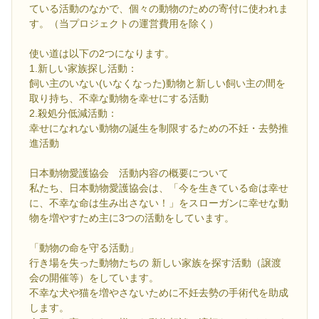
ている活動のなかで、個々の動物のための寄付に使われま
す。（当プロジェクトの運営費用を除く）
使い道は以下の2つになります。
1.新しい家族探し活動：
飼い主のいない(いなくなった)動物と新しい飼い主の間を
取り持ち、不幸な動物を幸せにする活動
2.殺処分低減活動：
幸せになれない動物の誕生を制限するための不妊・去勢推
進活動
日本動物愛護協会 活動内容の概要について
私たち、日本動物愛護協会は、「今を生きている命は幸せ
に、不幸な命は生み出さない！」をスローガンに幸せな動
物を増やすため主に3つの活動をしています。
「動物の命を守る活動」
行き場を失った動物たちの 新しい家族を探す活動（譲渡
会の開催等）をしています。
不幸な犬や猫を増やさないために不妊去勢の手術代を助成
します。