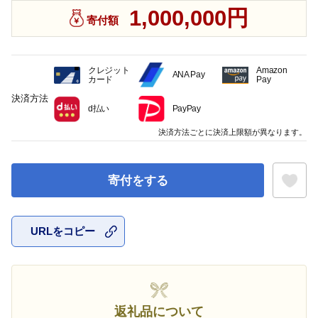
1,000,000円
寄付額
クレジット
Amazon
ANA Pay
カード
Pay
決済方法
d払い
PayPay
決済方法ごとに決済上限額が異なります。
寄付をする
URLをコピー
お気に入
返礼品について