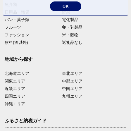
魚介類
麺類
OK
日用品・雑貨
野菜
パン・菓子類
電化製品
フルーツ
卵・乳製品
ファッション
米・穀物
飲料(酒以外)
返礼品なし
地域から探す
北海道エリア
東北エリア
関東エリア
中部エリア
近畿エリア
中国エリア
四国エリア
九州エリア
沖縄エリア
ふるさと納税ガイド