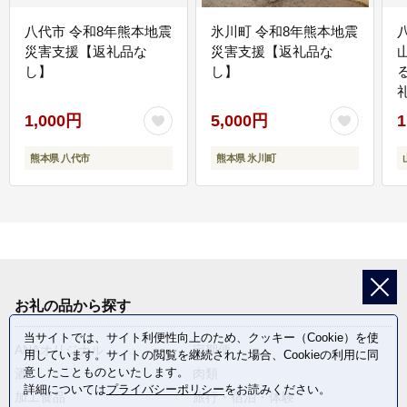
八代市 令和8年熊本地震
氷川町 令和8年熊本地震
災害支援【返礼品な
災害支援【返礼品な
し】
し】
1,000円
5,000円
1
熊本県 八代市
熊本県 氷川町
お礼の品から探す
当サイトでは、サイト利便性向上のため、クッキー（Cookie）を使
ANAオリジナル
定期便
用しています。サイトの閲覧を継続された場合、Cookieの利用に同
意したことものといたします。
酒
肉類
詳細については
プライバシーポリシー
をお読みください。
加工食品
旅行・宿泊・体験