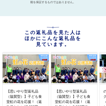
能を保証するものではありません。
この返礼品を見た人は
ほかにこんな返礼品を
見ています。
【思いやり型返礼品
【思いやり型返礼品
（協賛型）】子ども食
（協賛型）】子ども食
ク
堂虹の花を応援！（返
堂虹の花を応援！（返