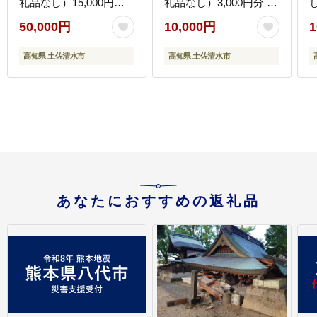
礼品なし）15,000円分
礼品なし）3,000円分 こ
こども 支援 SDGs フー
ども 支援 SDGs フード
50,000円
10,000円
1
ドパントリー 地域活動
パントリー 地域活動 子
子どもの居場所づくり
どもの居場所づくり 子
高知県 土佐清水市
高知県 土佐清水市
子育て支援【R00705】
育て支援【R00349】
【
あなたにおすすめの返礼品