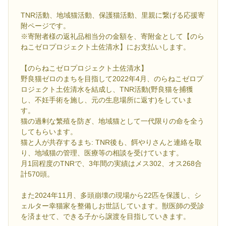
TNR活動、地域猫活動、保護猫活動、里親に繋げる応援寄
附ページです。
※寄附者様の返礼品相当分の金額を、寄附金として【のら
ねこゼロプロジェクト土佐清水】にお支払いします。
【のらねこゼロプロジェクト土佐清水】
野良猫ゼロのまちを目指して2022年4月、のらねこゼロプ
ロジェクト土佐清水を結成し、TNR活動(野良猫を捕獲
し、不妊手術を施し、元の生息場所に返す)をしていま
す。
猫の過剰な繁殖を防ぎ、地域猫として一代限りの命を全う
してもらいます。
猫と人が共存するまち: TNR後も、餌やりさんと連絡を取
り、地域猫の管理、医療等の相談を受けています。
月1回程度のTNRで、3年間の実績はメス302、オス268合
計570頭。
また2024年11月、多頭崩壊の現場から22匹を保護し、シ
ェルター幸猫家を整備しお世話しています。獣医師の受診
を済ませて、できる子から譲渡を目指していきます。