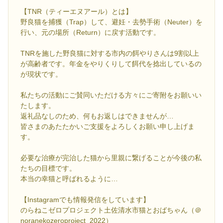
【TNR（ティーエヌアール）とは】
野良猫を捕獲（Trap）して、避妊・去勢手術（Neuter）を
行い、元の場所（Return）に戻す活動です。
TNRを施した野良猫に対する市内の餌やりさんは9割以上
が高齢者です。年金をやりくりして餌代を捻出しているの
が現状です。
私たちの活動にご賛同いただける方々にご寄附をお願いい
たします。
返礼品なしのため、何もお返しはできませんが…
皆さまのあたたかいご支援をよろしくお願い申し上げま
す。
必要な治療が完治した猫から里親に繋げることが今後の私
たちの目標です。
本当の幸猫と呼ばれるように…
【Instagramでも情報発信をしています】
のらねこゼロプロジェクト土佐清水市猫とおばちゃん（＠
noranekozeroproject_2022）