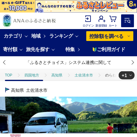
ログイン
新規登録
カート
カテゴリ
地域
ランキング
控除額を調べる
寄付額
旅先を探す
特集
ご利用ガイド
「ふるさとチョイス」システム連携に関して
+1
TOP
四国地方
高知県
土佐清水市
のらねこゼロプロジェ
TOP
返礼品なし
のらねこゼロプロジェクト 一口 1,000,000円（
高知県
土佐清水市