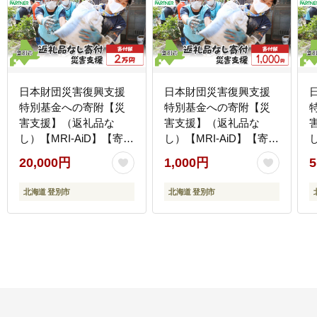
日本財団災害復興支援
日本財団災害復興支援
特別基金への寄附【災
特別基金への寄附【災
害支援】（返礼品な
害支援】（返礼品な
し）【MRI-AiD】【寄付
し）【MRI-AiD】【寄付
額：2万円】【pr-0901-
額：1000円】【pr-0901-
額
20,000円
1,000円
5
5】
1】
北海道 登別市
北海道 登別市