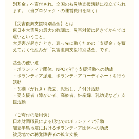
別基金」へ寄付され、全国の被災地支援活動に役立てられ
ます。（当プロジェクトの運営費用を除く）
【災害復興支援特別基金】とは
東日本大震災の最大の教訓は、災害対策は起きてからでは
遅いということ。
大災害が起きたとき、真っ先に動くための「支援金」を蓄
えておく仕組みが「災害復興支援特別基金」です。
基金の使い道
・ボランティア団体、NPOが行う支援活動への助成
・ボランティア派遣、ボランティアコーディネートを行う
活動
・瓦礫（がれき）撤去、泥出し、片付け活動
・要支援者（障がい者、高齢者、妊産婦、乳幼児など）支
援活動
（ご寄付の活用例）
日本財団職員による現地でのボランティア活動
能登半島地震におけるボランティア団体への助成
被災地での聴覚障害者の孤立支援