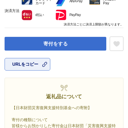
ANA Pay
カード
Pay
決済方法
d払い
PayPay
決済方法ごとに決済上限額が異なります。
寄付をする
URLをコピー
お気に入
返礼品について
【日本財団災害復興支援特別基金への寄附】
寄付の種類について
皆様からお預かりした寄付金は日本財団「災害復興支援特