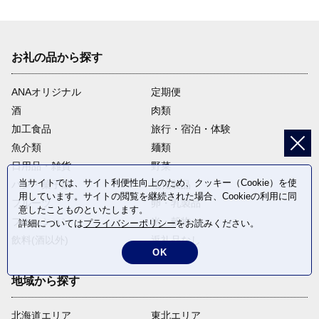
お礼の品から探す
ANAオリジナル
定期便
酒
肉類
加工食品
旅行・宿泊・体験
魚介類
麺類
日用品・雑貨
野菜
当サイトでは、サイト利便性向上のため、クッキー（Cookie）を使
パン・菓子類
電化製品
用しています。サイトの閲覧を継続された場合、Cookieの利用に同
フルーツ
卵・乳製品
意したことものといたします。
ファッション
米・穀物
詳細については
プライバシーポリシー
をお読みください。
飲料(酒以外)
返礼品なし
OK
地域から探す
北海道エリア
東北エリア