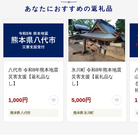
あなたにおすすめの返礼品
八代市 令和8年熊本地震
氷川町 令和8年熊本地震
災害支援【返礼品な
災害支援【返礼品な
し】
し】
1,000円
5,000円
1
熊本県 八代市
熊本県 氷川町