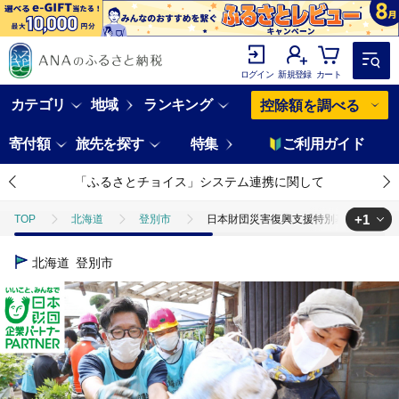
ログイン
新規登録
カート
カテゴリ
地域
ランキング
控除額を調べる
寄付額
旅先を探す
特集
ご利用ガイド
「ふるさとチョイス」システム連携に関して
+1
TOP
北海道
登別市
日本財団災害復興支援特別基金への寄附【
TOP
返礼品なし
日本財団災害復興支援特別基金への寄附【災害支援】
北海道
登別市