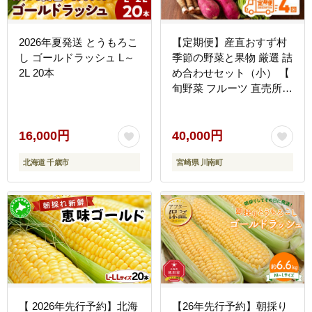
2026年夏発送 とうもろこ
【定期便】産直おすず村
し ゴールドラッシュ L～
季節の野菜と果物 厳選 詰
2L 20本
め合わせセット（小） 【
旬野菜 フルーツ 直売所
産地直送 宮崎県産 】
[G3802]
16,000円
40,000円
北海道 千歳市
宮崎県 川南町
【 2026年先行予約】北海
【26年先行予約】朝採り