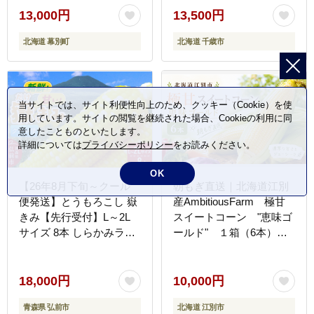
し とうきび 黄色 野菜 夏
13,000円
13,500円
北海道 幕別町 】
北海道 幕別町
北海道 千歳市
当サイトでは、サイト利便性向上のため、クッキー（Cookie）を使
用しています。サイトの閲覧を継続された場合、Cookieの利用に同
意したことものといたします。
詳細については
プライバシーポリシー
をお読みください。
OK
【26年8月下旬～クール
朝もぎ直送｜北海道江別
便発送】とうもろこし 嶽
産AmbitiousFarm 極甘
きみ【先行受付】L～2L
スイートコーン "恵味ゴ
サイズ 8本 しらかみラボ
ールド" １箱（6本）
[先行予約 とうもろこし
【2026年7月下旬より発
コーン 嶽きみ ブランド
送開始】 EB8-0151
クール便 おいしい 青森
18,000円
10,000円
野菜 だけきみ]
青森県 弘前市
北海道 江別市