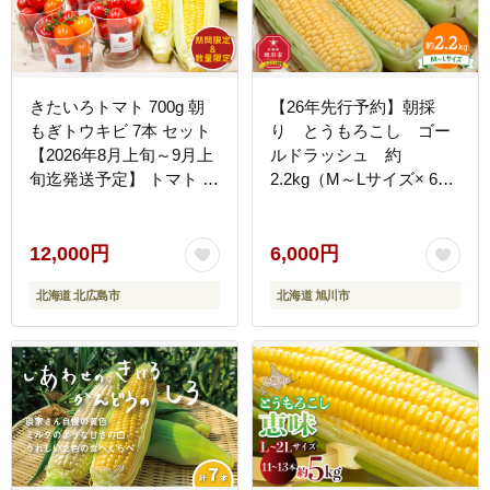
きたいろトマト 700g 朝
【26年先行予約】朝採
もぎトウキビ 7本 セット
り とうもろこし ゴー
【2026年8月上旬～9月上
ルドラッシュ 約
旬迄発送予定】 トマト と
2.2kg（M～Lサイズ× 6
うもろこし トウモロコシ
本）（2026年8月中旬か
野菜 朝採れ オーガニック
ら順次発送予定）【 人気
北海道産 糖度 生 野菜 ス
12,000円
6,000円
イートコーン 産地直送 バ
北海道 北広島市
北海道 旭川市
ーベキュー BBQ コーン
旬 お取り寄せ 旭川市 北
海道 】_05229