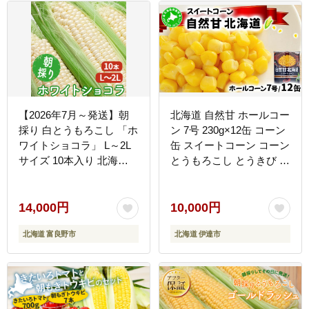
市 北海道 】_03648
【2026年7月～発送】朝
北海道 自然甘 ホールコー
採り 白とうもろこし 「ホ
ン 7号 230g×12缶 コーン
ワイトショコラ」 L～2L
缶 スイートコーン コーン
サイズ 10本入り 北海道
とうもろこし とうきび ト
富良野市（岡本ファーム
ウモロコシ 缶 缶詰 国産
ズ ）とうもろこし とうき
甘い 長期保存 備蓄 常温
び コーン 野菜 新鮮 甘い
クレードル 送料無料 伊達
14,000円
10,000円
ジューシー 贈り物 ギフト
市
北海道 富良野市
北海道 伊達市
道産 直送 ふらの