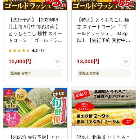
【先行予約】【2026年8
【特大】とうもろこし 極
月上旬-9月中旬頃出荷 】
甘 スイートコーン 「 ゴ
とうもろこし 極甘 スイー
ールドラッシュ 」 8.5kg
トコーン 「 ゴールドラッ
以上 【先行予約 受付中】
シュ 」 5kg 以上 11～13
《2026年8月上旬-9月中旬
4.5
（2）
本 特大 サイズ --
頃出荷》とうもろこし 極
nayoro_loc_31_5k_hp---
甘 スイートコーン 「 ゴ
10,000円
13,000円
ールドラッシュ 」 特大
北海道 名寄市
北海道 名寄市
北海道20～22本 特大 サ
イズ北海道 朝採れ 真空予
冷 冷蔵 高糖度 トウモロ
コシ ギフト お中元 野
菜 コーン---
nayoro_loc_32_8500g_hp-
--
【2027年先行予約】とれ
訳あり 北海道 とうもろこ