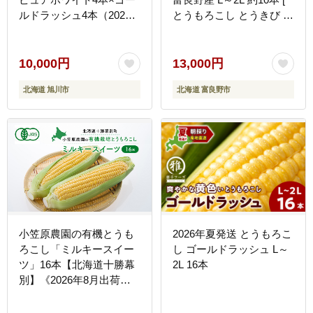
ルドラッシュ4本（2026
とうもろこし とうきび コ
年8月下旬から発送開始予
ーン ホワイトコーン 野菜
定）【 白いとうもろこし
北海道 富良野 ]
人気 北海道産 糖度 生 野
10,000円
13,000円
菜 スイートコーン 産地直
北海道 旭川市
北海道 富良野市
送 バーベキュー BBQ コ
ーン 旬 お取り寄せ 旭川
市 北海道 】_04561
小笠原農園の有機とうも
2026年夏発送 とうもろこ
ろこし「ミルキースイー
し ゴールドラッシュ L～
ツ」16本【北海道十勝幕
2L 16本
別】《2026年8月出荷開
始先行予約》【 スイート
コーン コーン とうもろこ