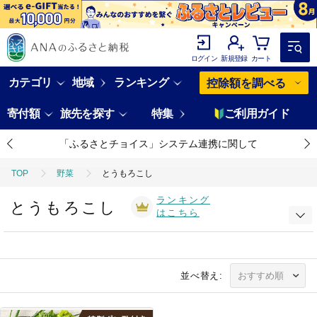
ログイン
新規登録
カート
カテゴリ
地域
ランキング
控除額を調べる
寄付額
旅先を探す
特集
ご利用ガイド
「ふるさとチョイス」システム連携に関して
TOP
野菜
とうもろこし
ランキング
とうもろこし
はこちら
並べ替え: