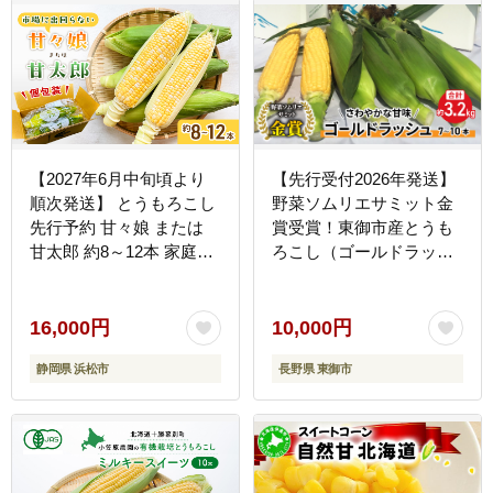
【2027年6月中旬頃より
【先行受付2026年発送】
順次発送】 とうもろこし
野菜ソムリエサミット金
先行予約 甘々娘 または
賞受賞！東御市産とうも
甘太郎 約8～12本 家庭用
ろこし（ゴールドラッシ
テルもろこし 個包装 レン
ュ）約3.2kg（7～10本）
ジ調理 レンチン 野菜 夏
｜スイートコーン ※2026
旬 冷蔵 冷蔵配送 静岡 浜
年7月上旬～9月中旬頃に
16,000円
10,000円
松市 【配送不可：離島】
順次発送予定※着日指定
静岡県 浜松市
長野県 東御市
不可