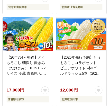
北海道 富良野市
北海道 上富良野町
【26年7月～発送】とう
【2026年先行予約】とう
もろこし 朝採り 嶽きみ
もろこしコラボセット!
（だけきみ） 10本 L～2L
ピュアホワイト5本×ゴー
サイズ 冷蔵 青森県 弘前
ルドラッシュ5本（2026
市 [とうもろこし 朝採り
年8月下旬から発送開始予
嶽きみ だけきみ 冷蔵 高
定）【 白いとうもろこし
糖度]
人気 北海道産 糖度 生 野
17,000円
12,000円
菜 スイートコーン 産地直
青森県 弘前市
北海道 旭川市
送 バーベキュー BBQ コ
ーン 旬 お取り寄せ 旭川