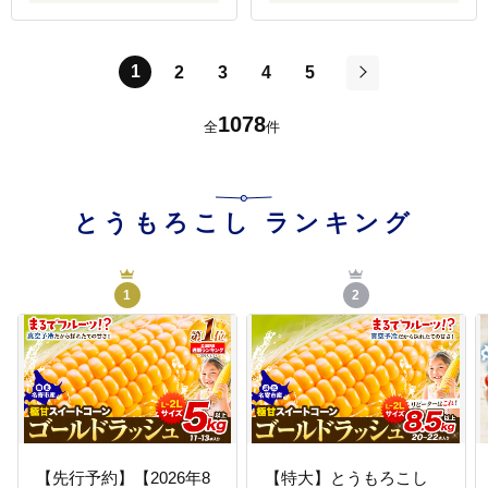
1
2
3
4
5
次
1078
全
件
とうもろこし
ランキング
1
2
【先行予約】【2026年8
【特大】とうもろこし