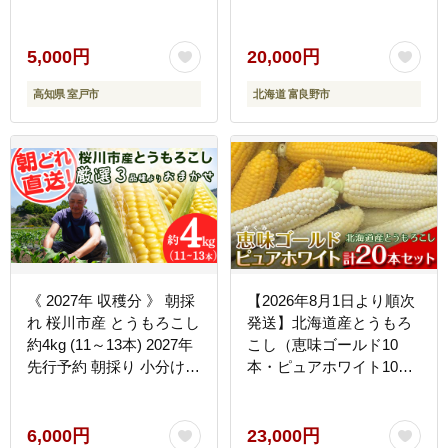
高知県 室戸市 5000円 送
トショコラ 2Lサイズ 野
料無料 rk014
菜 甘い BBQ 北海道 富良
野 ふらの
5,000円
20,000円
高知県 室戸市
北海道 富良野市
《 2027年 収穫分 》 朝採
【2026年8月1日より順次
れ 桜川市産 とうもろこし
発送】北海道産とうもろ
約4kg (11～13本) 2027年
こし（恵味ゴールド10
先行予約 朝採り 小分け
本・ピュアホワイト10本
食べきり レンチン キャン
セット） EB8-0449
プ BBQ バーベキュー ス
イートコーン おおもの ゴ
6,000円
23,000円