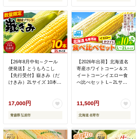
【26年8月中旬～クール
【2026年出荷】北海道名
便発送】とうもろこし
寄産ホワイトコーン＆ス
【先行受付】嶽きみ（だ
イートコーンイエロー食
けきみ）2Lサイズ 10本
べ比べセット L～2Lサイ
青森県弘前市産 岩木山麓
ズ各5本計10本《2026年8
嶽高原産 [先行予約 おい
月中旬-9月中旬頃出荷予
しい コーン だけきみ と
定》NPO法人なよろ観光
17,000円
11,500円
うもろこし ひろさき ブラ
まちづくり協会 とうもろ
青森県 弘前市
北海道 名寄市
ンド もろこし 弘前 青森
こし 食べ比べ 旬 新鮮 産
美味 野菜 嶽きみ]
地直送 糖度 冷蔵 レビュ
ー高評価---
nayoro_nkm_112_10p_hp-