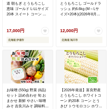
道 朝もぎ とうもろこし
とうもろこし ゴールドラ
恵味 ゴールド L-LLサイズ
ッシュ 約6.6kg (M～Lサ
20本 スイート コーン ト
イズ×20本)(2026年8月中
ウモロコシ とうきび 旬
旬発送予定) 【 人気 北海
完熟 野菜 採れたて 朝採
道産 糖度 生 野菜 スイー
り 甘い めぐみ 産地直送
トコーン 産地直送 バーベ
17,000円
12,000円
道産 送料無料[55250829]
キュー BBQ コーン 旬 お
北海道 伊達市
北海道 旭川市
取り寄せ 旭川市 北海道
】_01708
お味噌 (550g) 野菜 (8品)
【2026年発送】富良野産
セット 詰め合わせ 旬 お
とうもろこし ホワイトコ
まかせ 新鮮 やさい 味噌
ーン 約20本 コーン とう
みそ 吉良川みそ 調味料
きび トウモロコシ ホワイ