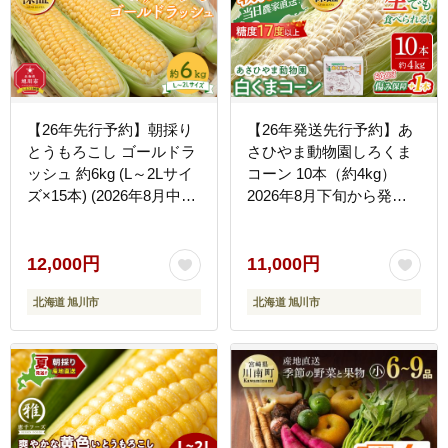
--
【26年先行予約】朝採り
【26年発送先行予約】あ
とうもろこし ゴールドラ
さひやま動物園しろくま
ッシュ 約6kg (L～2Lサイ
コーン 10本（約4kg）
ズ×15本) (2026年8月中旬
2026年8月下旬から発送
発送予定) 【 人気 北海道
開始予定 【 とうもろこし
産 糖度 生 野菜 スイート
人気 北海道 糖度 野菜 白
コーン 産地直送 バーベキ
いとうもろこし 白いスイ
12,000円
11,000円
ュー BBQ コーン 旬 お取
ートコーン 産地直送 ホワ
北海道 旭川市
北海道 旭川市
り寄せ 旭川市 北海道 】
イトレディ コーン 玉蜀黍
_01707
旬 お取り寄せ 旭川市 北
海道 】_00308