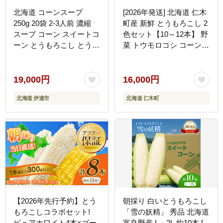
北海道 コーンスープ
[2026年発送] 北海道 仁木
250g 20袋 2-3人前 濃縮
町産 新鮮 とうもろこし 2
スープ コーン スイートコ
色セット【10～12本】 野
ーン とうもろこし とうき
菜 トウモロコシ コーン
び 希釈 レトルト インス
[株式会社 嶋田茂農園匠]
タント ペースト 朝食 朝
ごはん 軽食 簡単 クレー
19,000円
16,000円
ドル 送料無料
北海道 伊達市
北海道 仁木町
【2026年先行予約】とう
朝採り 白いとうもろこし
もろこしコラボセット!
「雪の妖精」 秀品 北海道
ピュアホワイト4本×ゴー
富良野産 L～2L 約10本 [