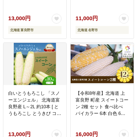
ろこし
大 サイズ北海道 朝採り
真空予冷 冷蔵 高糖度 ピ
ュアホワイト トウモロコ
13,000円
11,000円
シ ギフト お中元 コーン
北海道 富良野市
北海道 名寄市
【先行予約 受付中】
《2026年8月上旬-9月中旬
頃出荷》野菜 とうもろこ
し ホワイトコーン 「 な
よろホワイト 」 5kg 以上
11～13本 ---
nayoro_loc_33_5k_hp---
白いとうもろこし 「スノ
【令和8年産】北海道 上
ーエンジェル」 北海道富
富良野 町産 スイートコー
良野産 L～2L 約10本 [ と
ン 2種 セット 食べ比べ
うもろこし とうきび コー
バイカラー 6本 白色 6本
ン ホワイトコーン 野菜
計12本 野菜 とうもろこ
北海道 富良野 ]
し トウモロコシ コーン
産地直送 野菜
13,000円
16,000円