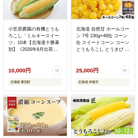
小笠原農園の有機とうも
北海道 自然甘 ホールコー
ろこし「ミルキースイー
ン 7号 230g×48缶 コーン
ツ」10本【北海道十勝幕
缶 スイートコーン コーン
別】《2026年8月出荷開
とうもろこし とうきび ト
始先行予約》【 スイート
ウモロコシ 缶 缶詰 国産
コーン コーン とうもろこ
甘い 長期保存 備蓄 常温
し とうきび 黄色 野菜 夏
クレードル 送料無料 伊達
10,000円
25,000円
北海道 幕別町 】
市
北海道 幕別町
北海道 伊達市