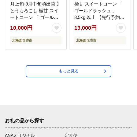
月上旬-9月中旬頃出荷 】
極甘 スイートコーン 「
とうもろこし 極甘 スイ
ゴールドラッシュ 」
ートコーン 「 ゴールド
8.5kg 以上 【先行予約
ラッシュ 」 5kg 以上 11
受付中】《2026年8月上
10,000円
13,000円
～13本 特大 サイズ --
旬-9月中旬頃出荷》とう
nayoro_loc_31_5k_hp---
もろこし 極甘 スイート
北海道 名寄市
北海道 名寄市
コーン 「 ゴールドラッ
シュ 」 特大 北海道20～
22本 特大 サイズ北海道
朝採れ 真空予冷 冷蔵 高
糖度 トウモロコシ ギフ
もっと見る
ト お中元 野菜 コー
ン---
nayoro_loc_32_8500g_h
p---
お礼の品から探す
ANAオリジナル
定期便