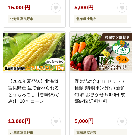
士別市 とうもろこし トウ
モロコシ とうきび コーン
15,000円
5,000円
野菜 産地直送 【三栄アグ
北海道 富良野市
北海道 士別市
リ】【A7136】
【2026年夏発送】北海道
野菜詰め合わせ セット 7
富良野産 生で食べられる
種類 (特製ポン酢付) 新鮮
とうもろこし【恵味(めぐ
旬 春 おまかせ 5000円 故
み)】 10本 コーン
郷納税 送料無料
13,000円
5,000円
北海道 富良野市
高知県 室戸市