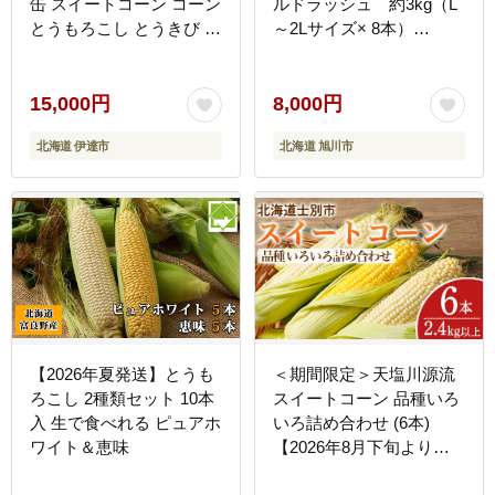
缶 スイートコーン コーン
ルドラッシュ 約3kg（L
とうもろこし とうきび ト
～2Lサイズ× 8本）
ウモロコシ 缶 缶詰 国産
（2026年8月中旬から順
甘い 長期保存 備蓄 常温
次発送予定）【 人気 北海
クレードル 送料無料 伊達
道産 糖度 生 野菜 スイー
15,000円
8,000円
市
トコーン 産地直送 バーベ
北海道 伊達市
北海道 旭川市
キュー BBQ コーン 旬 お
取り寄せ 旭川市 北海道
】_04659
【2026年夏発送】とうも
＜期間限定＞天塩川源流
ろこし 2種類セット 10本
スイートコーン 品種いろ
入 生で食べれる ピュアホ
いろ詰め合わせ (6本)
ワイト＆恵味
【2026年8月下旬より順
次発送】 北海道産 北海道