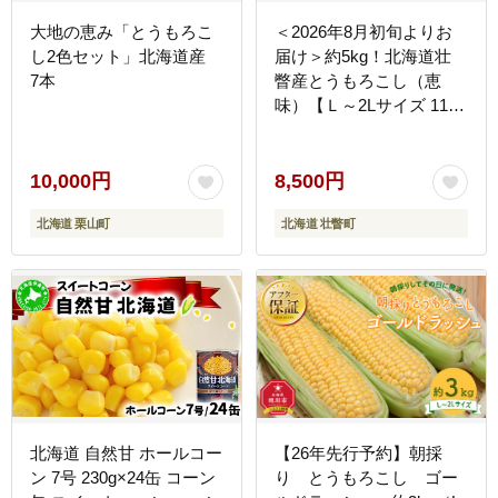
大地の恵み「とうもろこ
＜2026年8月初旬よりお
し2色セット」北海道産
届け＞約5kg！北海道壮
7本
瞥産とうもろこし（恵
味）【Ｌ～2Lサイズ 11～
13本】 SBTP002
10,000円
8,500円
北海道 栗山町
北海道 壮瞥町
北海道 自然甘 ホールコー
【26年先行予約】朝採
ン 7号 230g×24缶 コーン
り とうもろこし ゴー