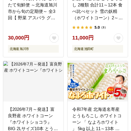
たて旬鮮便 ～北海道旭川
し 2種類 合計11～12本 食
市から旬の定期便～ 全3
べ比べセット 雪の妖精
回【 野菜 アスパラ グリ
（ホワイトコーン）2～9
ーンアスパラ アスパラガ
本、あゆみ（歩味、バイ
5.0
（3）
ス ゴールドラッシュ とう
カラー）2～9本 期間限定
もろこし 赤肉 メロン フ
数量限定 トウモロコシ
30,000円
11,000円
ルーツ 果物 旭川市ふるさ
北海道 旭川市
北海道 池田町
と納税 北海道ふるさと納
税 旭川市 北海道 お取り
寄せ 定期便 頒布会 冷蔵
配送 クール便 】 _01107
【2026年7月～発送】富
令和7年産 北海道名寄産
良野産 ホワイトコーン
とうもろこし ホワイトコ
『ホワイトショコラ』
ーン 「 なよろホワイト
BIG 2Lサイズ10本 とうも
」 5kg 以上 11～13本 特