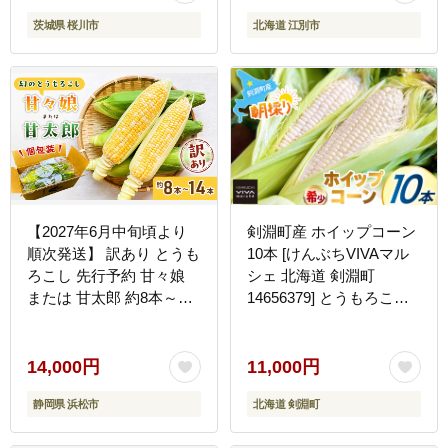
ールドラッシュ おひさま
茨城県 桜川市
北海道 江別市
コーン とうきび 茨城県
桜川市 [FJ001sa]
【2027年6月中旬頃より
剣淵町産 ホイップコーン
順次発送】 訳あり とうも
10本 [けんぶちVIVAマル
ろこし 先行予約 甘々娘
シェ 北海道 剣淵町
または 甘太郎 約8本～14
14656379] とうもろこし
本 家庭用 テルもろこし
トウモロコシ ホイップコ
先端カット済 個包装 レン
ーン 夏 甘い ホワイト
ジ調理 レンチン 旬 冷蔵
14,000円
11,000円
配送 静岡 浜松市 【配送
静岡県 浜松市
北海道 剣淵町
不可：離島】