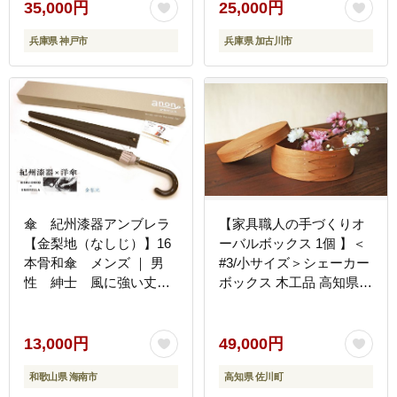
おすすめ 送料無料 》
35,000円
25,000円
【2402N07609】
兵庫県 神戸市
兵庫県 加古川市
傘 紀州漆器アンブレラ
【家具職人の手づくりオ
【金梨地（なしじ）】16
ーバルボックス 1個 】＜
本骨和傘 メンズ ｜ 男
#3/小サイズ＞シェーカー
性 紳士 風に強い丈夫
ボックス 木工品 高知県
なグラスファイバー骨
佐川町 贈答用 小物入れ
カバー付き 父の日・敬
北欧 収納 it furniture
老の日・誕生日・記念品
13,000円
49,000円
など贈り物にも適したギ
和歌山県 海南市
高知県 佐川町
フト箱入り