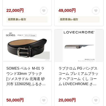
22,000円
49,000円
長野県 駒ヶ根市
長野県 駒ヶ根市
SOMES ベルト M-01 ラ
ラブクロム PG バングス
ウンド33mm ブラック
コーム プレミアムブラッ
[ソメスサドル 北海道 砂
ク ヘアコーム くし コー
川市 12260256] ふるさと
ム LOVECHROME さら
納税 フリーサイズ レザー
つや ヘアケア 駒ヶ根市
牛革 本革 革 黒 日本製 メ
ンズ 紳士
50,000円
20,000円