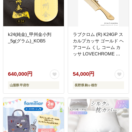
k24(純金)_甲州金小判
ラブクロム (R) K24GP ス
_5g(グラム)_KOB5
カルプカッサ ゴールド ヘ
アコーム くし コーム カ
ッサ LOVECHROME さ
らつや ヘアケア 駒ヶ根市
640,000円
54,000円
山梨県 甲府市
長野県 駒ヶ根市