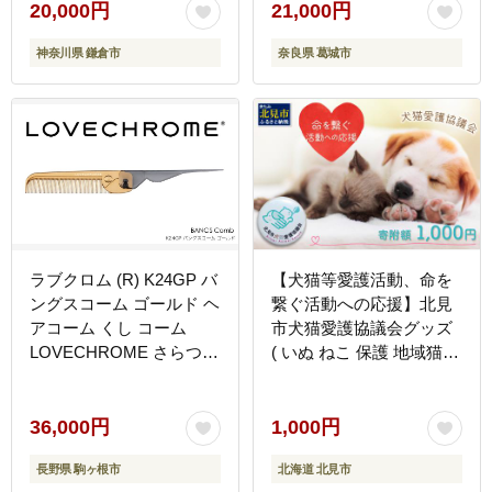
紳士服 レディースシャツ
【mika017】
20,000円
21,000円
カジュアルシャツ ビジネ
神奈川県 鎌倉市
奈良県 葛城市
スシャツ 贈答用 送料無料
神奈川 鎌倉
ラブクロム (R) K24GP バ
【犬猫等愛護活動、命を
ングスコーム ゴールド ヘ
繋ぐ活動への応援】北見
アコーム くし コーム
市犬猫愛護協議会グッズ
LOVECHROME さらつや
( いぬ ねこ 保護 地域猫
ヘアケア 駒ヶ根市
雑貨 文房具 セット 動物
愛護 愛護 )【144-0001】
36,000円
1,000円
長野県 駒ヶ根市
北海道 北見市