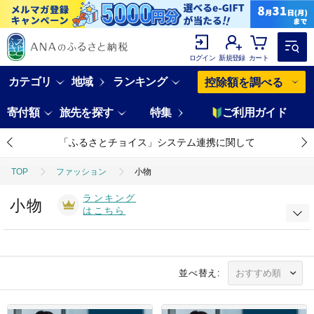
ログイン
新規登録
カート
カテゴリ
地域
ランキング
控除額を調べる
寄付額
旅先を探す
特集
ご利用ガイド
「ふるさとチョイス」システム連携に関して
TOP
ファッション
小物
ランキング
小物
はこちら
並べ替え: