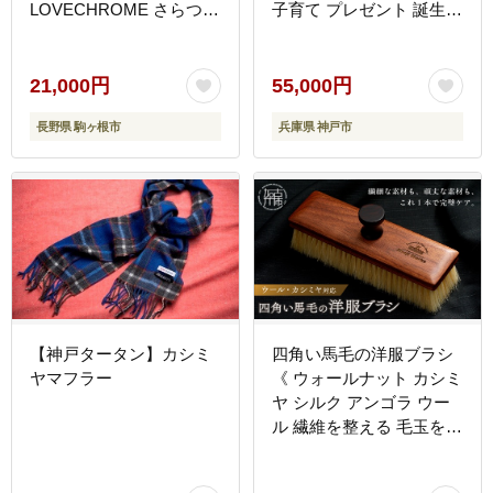
LOVECHROME さらつや
子育て プレゼント 誕生祝
ヘアケア 駒ヶ根市
出生祝い 誕生日 お祝い
出産祝い
21,000円
55,000円
長野県 駒ヶ根市
兵庫県 神戸市
【神戸タータン】カシミ
四角い馬毛の洋服ブラシ
ヤマフラー
《 ウォールナット カシミ
ヤ シルク アンゴラ ウー
ル 繊維を整える 毛玉を防
ぐ プレゼント ギフト 洋
服ブラシ 返礼品 日用品