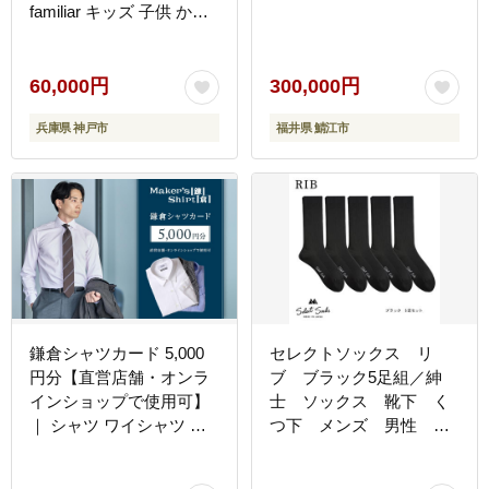
familiar キッズ 子供 かわ
いい 可愛い 子供用 子育
て プレゼント 誕生祝 出
生祝い 誕生日 お祝い 出
60,000円
300,000円
産祝い
兵庫県 神戸市
福井県 鯖江市
鎌倉シャツカード 5,000
セレクトソックス リ
円分【直営店舗・オンラ
ブ ブラック5足組／紳
インショップで使用可】
士 ソックス 靴下 く
｜ シャツ ワイシャツ メ
つ下 メンズ 男性 ビ
ンズ オーダー シャツ 人
ジネス カジュアル 消
気 おすすめ ギフトカード
臭 ギフト おしゃれ