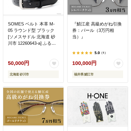
SOMES ベルト 本革 M-
『鯖江産 高級めがね引換
05 ラウンド型 ブラック
券：パール（3万円相
[ソメスサドル 北海道 砂
当）』
川市 12260643-a] ふるさ
と納税 メンズ レディース
5.0
（1）
フリーサイズ レザー 牛革
本革 革 革製品 革ベルト
50,000円
100,000円
黒 日本製 紳士
北海道 砂川市
福井県 鯖江市