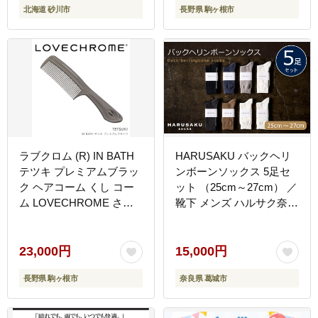
北海道 砂川市
長野県 駒ヶ根市
ラブクロム (R) IN BATH
HARUSAKU バックヘリ
テツキ プレミアムブラッ
ンボーンソックス 5足セ
ク ヘアコーム くし コー
ット （25cm～27cm） ／
ム LOVECHROME さら
靴下 メンズ ハルサク奈良
つや ヘアケア 駒ヶ根市
県 葛城市【hrsk005】
23,000円
15,000円
長野県 駒ヶ根市
奈良県 葛城市