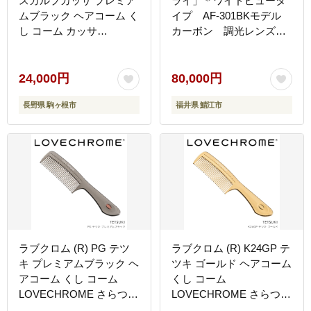
スカルプカッサ プレミア
ライ」＊ワイドビュータ
ムブラック ヘアコーム く
イプ AF-301BKモデル
し コーム カッサ
カーボン 調光レンズ装
LOVECHROME さらつや
着版
ヘアケア 駒ヶ根市
24,000円
80,000円
長野県 駒ヶ根市
福井県 鯖江市
ラブクロム (R) PG テツ
ラブクロム (R) K24GP テ
キ プレミアムブラック ヘ
ツキ ゴールド ヘアコーム
アコーム くし コーム
くし コーム
LOVECHROME さらつや
LOVECHROME さらつや
ヘアケア 駒ヶ根市
ヘアケア 駒ヶ根市