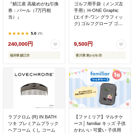
『鯖江産 高級めがね引換
ゴルフ用手袋（メンズ左
券：パール（7万円相
手用）H-ONE Graphic
当）』
(エイチ-ワン グラフィッ
ク) ゴルフグローブ ゴル
フ用 メンズ 手袋 ハシセ
5.0
（1）
ン UVカット 24cm/デジ
タルカモ
240,000円
9,500円
福井県 鯖江市
香川県 東かがわ市
ラブクロム (R) IN BATH
【ファミリア】マルチケ
ツキ プレミアムブラック
ース│ familiar キッズ 子供
ヘアコーム くし コーム
かわいい 可愛い 子供用