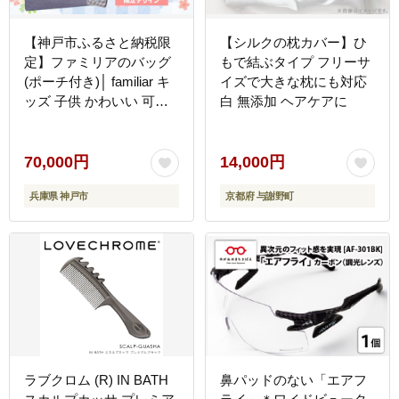
【神戸市ふるさと納税限
【シルクの枕カバー】ひ
定】ファミリアのバッグ
もで結ぶタイプ フリーサ
(ポーチ付き)│ familiar キ
イズで大きな枕にも対応
ッズ 子供 かわいい 可愛
白 無添加 ヘアケアに
い 子供用 子育て プレゼ
ント 誕生祝 出生祝い 誕
生日 お祝い 出産祝い
70,000円
14,000円
兵庫県 神戸市
京都府 与謝野町
ラブクロム (R) IN BATH
鼻パッドのない「エアフ