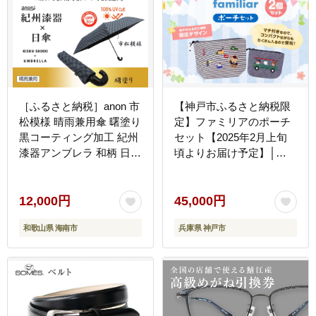
［ふるさと納税］anon 市
【神戸市ふるさと納税限
松模様 晴雨兼用傘 曙塗り
定】ファミリアのポーチ
黒コーティング加工 紀州
セット【2025年2月上旬
漆器アンブレラ 和柄 日傘
頃よりお届け予定】│
100％UVカット UPF50+
familiar キッズ 子供 かわ
折りたたみ傘 ギフト箱入
いい 可愛い 子供用 子育
り
て プレゼント 誕生祝 出
12,000円
45,000円
生祝い 誕生日 お祝い 出
和歌山県 海南市
兵庫県 神戸市
産祝い