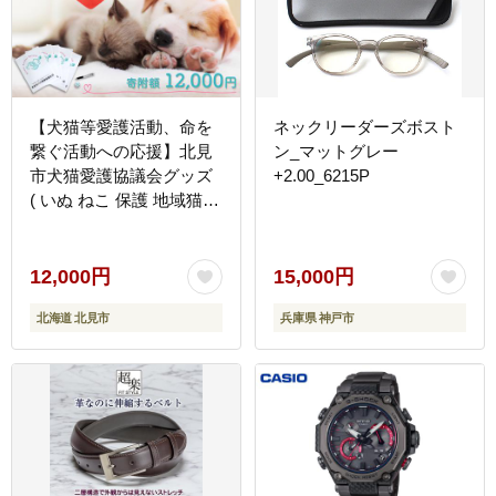
【犬猫等愛護活動、命を
ネックリーダーズボスト
繋ぐ活動への応援】北見
ン_マットグレー
市犬猫愛護協議会グッズ
+2.00_6215P
( いぬ ねこ 保護 地域猫
雑貨 文房具 セット 動物
愛護 愛護 )【144-0007】
12,000円
15,000円
北海道 北見市
兵庫県 神戸市