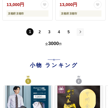
無料 ふるさと納税 ］
料無料 ふるさと納税 ］
13,000円
13,000円
京都府 京都市
京都府 京都市
1
2
3
4
5
次
3000
全
件
小物
ランキング
1
2