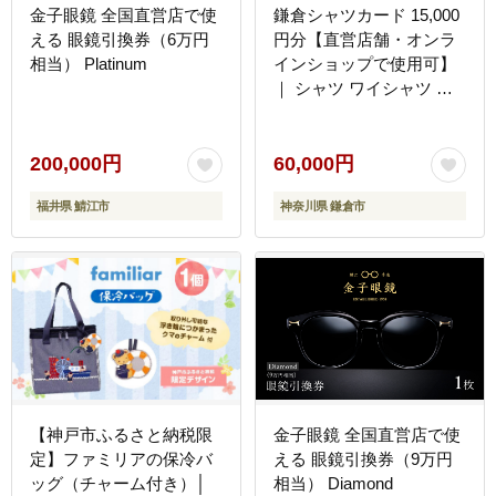
金子眼鏡 全国直営店で使
鎌倉シャツカード 15,000
える 眼鏡引換券（6万円
円分【直営店舗・オンラ
相当） Platinum
インショップで使用可】
｜ シャツ ワイシャツ メ
ンズ オーダー シャツ 人
気 おすすめ ギフトカード
紳士服 レディースシャツ
200,000円
60,000円
カジュアルシャツ ビジネ
福井県 鯖江市
神奈川県 鎌倉市
スシャツ 贈答用 送料無料
神奈川 鎌倉
【神戸市ふるさと納税限
金子眼鏡 全国直営店で使
定】ファミリアの保冷バ
える 眼鏡引換券（9万円
ッグ（チャーム付き）│
相当） Diamond