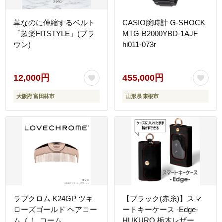
革なのに伸縮するベルト
CASIO腕時計 G-SHOCK
「超楽FITSTYLE」(ブラ
MTG-B2000YBD-1AJF
ウン)
hi011-073r
12,000円
455,000円
大阪府 富田林市
山形県 東根市
ラブクロム K24GP ツキ
【ブラック(赤糸)】スマ
ローズゴールド ヘアコー
ートキーケース -Edge-
ム くし コーム
HUKURO 栃木レザー