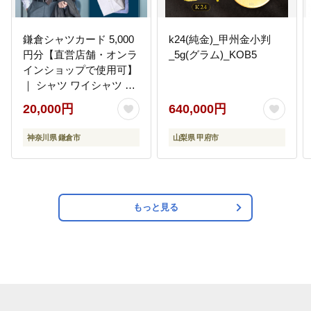
鎌倉シャツカード 5,000
k24(純金)_甲州金小判
円分【直営店舗・オンラ
_5g(グラム)_KOB5
インショップで使用可】
｜ シャツ ワイシャツ メ
ンズ オーダー シャツ 人
20,000円
640,000円
気 おすすめ ギフトカー
ド 紳士服 レディースシ
神奈川県 鎌倉市
山梨県 甲府市
ャツ カジュアルシャツ
ビジネスシャツ 贈答用
送料無料 神奈川 鎌倉
もっと見る