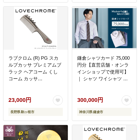
ラブクロム (R) PG スカ
鎌倉シャツカード 75,000
ルプカッサ プレミアムブ
円分【直営店舗・オンラ
ラック ヘアコーム くし
インショップで使用可】
コーム カッサ
｜ シャツ ワイシャツ メ
LOVECHROME さらつや
ンズ オーダー シャツ 人
ヘアケア 駒ヶ根市
気 おすすめ ギフトカード
紳士服 レディースシャツ
23,000円
300,000円
カジュアルシャツ ビジネ
長野県 駒ヶ根市
神奈川県 鎌倉市
スシャツ 贈答用 送料無料
神奈川 鎌倉