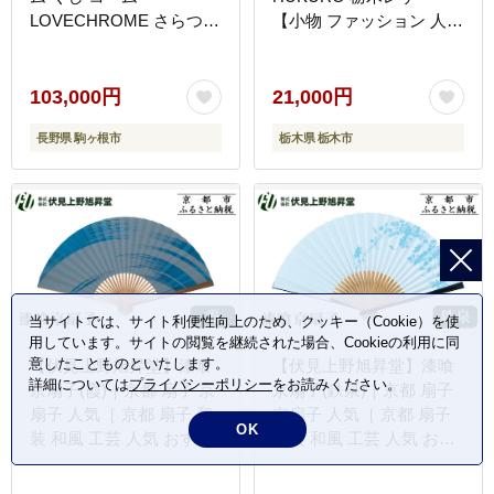
LOVECHROME さらつや
【小物 ファッション 人気
ヘアケア 駒ヶ根市
おすすめ 】
103,000円
21,000円
長野県 駒ヶ根市
栃木県 栃木市
当サイトでは、サイト利便性向上のため、クッキー（Cookie）を使
用しています。サイトの閲覧を継続された場合、Cookieの利用に同
意したことものといたします。
【伏見上野旭昇堂】漆喰
【伏見上野旭昇堂】漆喰
詳細については
プライバシーポリシー
をお読みください。
京扇子(霞)｜京都 扇子 京
京扇子(鉄泉)｜京都 扇子
扇子 人気［ 京都 扇子 和
京扇子 人気［ 京都 扇子
OK
装 和風 工芸 人気 おすす
和装 和風 工芸 人気 おす
め ギフト プレゼント 贈
すめ ギフト プレゼント
答 お取り寄せ 通販 送料
贈答 お取り寄せ 通販 送