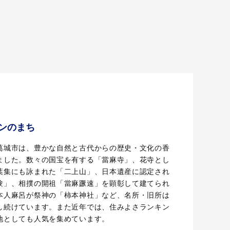
ンのまち
葛城市は、豊かな自然と古代からの歴史・文化の香
ました。数々の国宝を有する「當麻寺」、花寺とし
葉集にも詠まれた「二上山」、日本遺産に認定され
験」、相撲の開祖「當麻蹶速」を顕彰して建てられ
本人麻呂が祭神の「柿本神社」など、名所・旧所は
し続けています。また近年では、住みよさランキン
地としても人気を集めています。