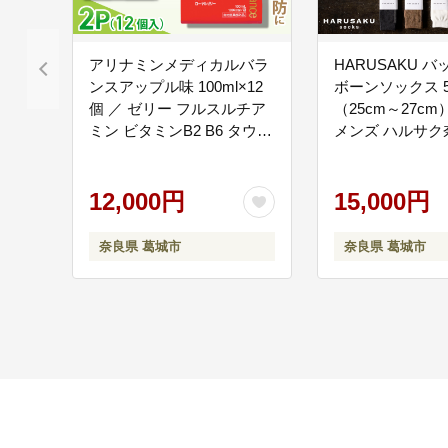
アリナミンメディカルバラ
HARUSAKU 
ンスアップル味 100ml×12
ボーンソックス 
個 ／ ゼリー フルスルチア
（25cm～27cm
ミン ビタミンB2 B6 タウリ
メンズ ハルサク
ン ローヤルゼリー 防災 備
城市【hrsk005】
蓄 トレーニング 登山 ロー
ドレース 行動食 カロリー
12,000円
15,000円
補給 エネルギー 集中力 維
持 改善 疲労回復 予防 集中
奈良県 葛城市
奈良県 葛城市
キャンプ ドライブ 空腹 仕
事 勉強 サウナ 風呂
【tept007】