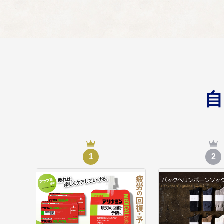
安全・安心なまち
04
安全・安心なまちづく
市長におまかせ
05
寄附金の使い道を葛城
1
2