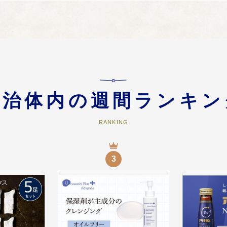
づくり事業
りに関する事業に使用されます。
自治体内の週間ランキン
市長におまかせする。
RANKING
3