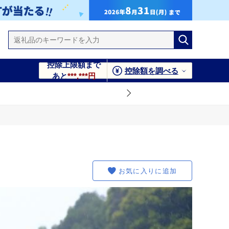
控除上限額まで
控除額を調べる
あと
***,***円
お気に入りに追加