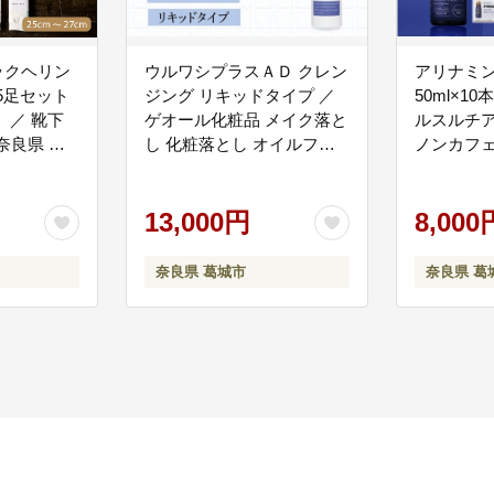
バックヘリン
ウルワシプラスＡＤ クレン
アリナミン
5足セット
ジング リキッドタイプ ／
50ml×10
） ／ 靴下
ゲオール化粧品 メイク落と
ルスルチア
奈良県 葛
し 化粧落とし オイルフリ
ノンカフェ
ー 無香料 ポンプタイプ 保
リフレッシ
湿 スキンケア 奈良県 葛城
調 疲れや
市【geol017】
13,000円
ジャー風味
8,000
集中 仕事
欲不振 栄
奈良県 葛城市
奈良県 葛
奈良県 葛城