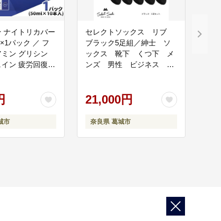
 ナイトリカバー
セレクトソックス リブ
本×1パック ／ フ
ブラック5足組／紳士 ソ
ミン グリシン
ックス 靴下 くつ下 メ
イン 疲労回復
ンズ 男性 ビジネス カ
ュ 睡眠の質 不
ジュアル 消臭 ギフト
すい だるい ジン
おしゃれ【mika017】
 指定医薬部外品
円
21,000円
 勉強 体力低下 食
養補給 病中 病後
城市
奈良県 葛城市
市【tept030】