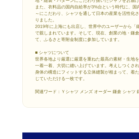
地・縫製・パターンにこだわり抜いたシャツをお届
また、衣料品の国内自給率が3%台という時代に、国内生産～
～にこだわり、シャツを通して日本の産業を活性化
りました。
2019年に上海にも出店し、世界中のユーザーから「
で親しまれています。そして、現在、創業の地・鎌
て、ふるさと寄附金制度に参加しています。
■ シャツについて
世界各地より厳選に厳選を重ねた最高の素材・生地
一着一着、大切に縫い上げています。考えしつくさ
身体の構造にフィットする立体縫製が相まって、着
じていただける一枚です。
関連ワード：Ｙシャツ メンズ オーダー 鎌倉 シャツ