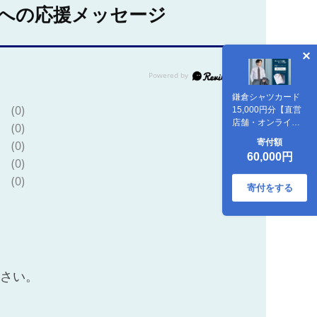
への応援メッセージ
鎌倉シャツカード
(0)
15,000円分【直営
店舗・オンライン
(0)
ショップで使用
寄付額
(0)
可】 ｜ シャツ ワイ
60,000円
シャツ メンズ オー
(0)
ダー シャツ 人気 お
(0)
すすめ ギフトカー
寄付をする
ド 紳士服 レディー
スシャツ カジュア
ルシャツ ビジネス
シャツ 贈答用 送料
無料 神奈川 鎌倉
ださい。