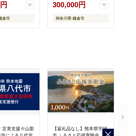
ャツ 人気 おすす
ーダー シャツ 人気 おすす
0円
300,000円
め ギフトカード 紳士服 レ
ャツ カジュアル
ディースシャツ カジュアル
鎌倉市
神奈川県 鎌倉市
ジネスシャツ 贈
シャツ ビジネスシャツ 贈
無料 神奈川 鎌倉
答用 送料無料 神奈川 鎌倉
 災害支援※山梨
【返礼品なし】熊本県宇城
田市による八代市
市 ふるさと応援寄附金