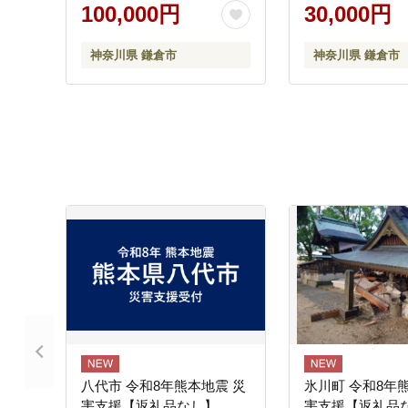
ーダー シャツ 人気 おすす
ーダー シャツ 人
100,000円
30,000円
め ギフトカード 紳士服 レ
め ギフトカード 紳士服 レ
ディースシャツ カジュアル
ディースシャツ 
神奈川県 鎌倉市
神奈川県 鎌倉市
シャツ ビジネスシャツ 贈
シャツ ビジネス
答用 送料無料 神奈川 鎌倉
答用 送料無料 神
八代市 令和8年熊本地震 災
氷川町 令和8年
害支援【返礼品なし】
害支援【返礼品