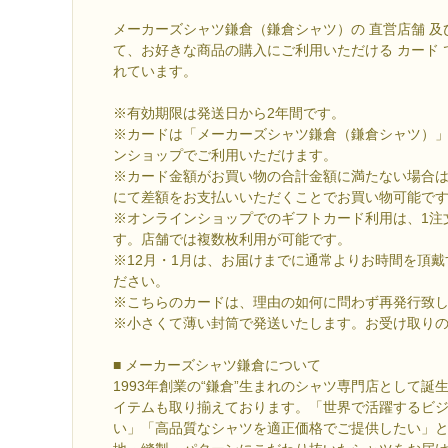
メーカーズシャツ鎌倉（鎌倉シャツ）の 直営店舗 及
て、お好きな商品の購入にご利用いただける カード です
れています。
※有効期限は発送日から2年間です。
※カードは「メーカーズシャツ鎌倉（鎌倉シャツ）
ンショップでご利用いただけます。
※カード金額がお買い物の合計金額に満たない場合
にて差額をお支払いいただくことでお買い物可能で
※オンラインショップでのギフトカード利用は、1注
す。店舗では複数枚利用が可能です。
※12月・1月は、お届けまでに通常よりお時間を頂
ださい。
※こちらのカードは、理由の如何に問わず再発行致
※小さくて薄い封筒で発送いたします。お受け取り
■ メーカーズシャツ鎌倉について
1993年創業の“鎌倉”生まれのシャツ専門店として
イテムも取り揃えております。「世界で活躍するビ
い」「高品質なシャツを適正価格でご提供したい」