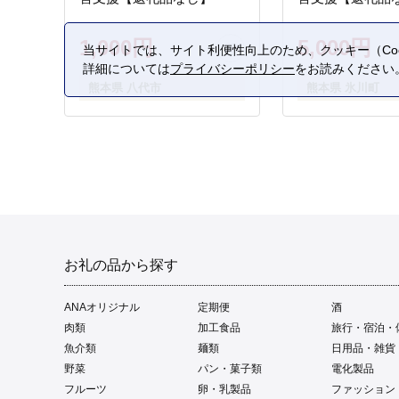
1,000円
5,000円
当サイトでは、サイト利便性向上のため、クッキー（Coo
詳細については
プライバシーポリシー
をお読みください
熊本県 八代市
熊本県 氷川町
お礼の品から探す
ANAオリジナル
定期便
酒
肉類
加工食品
旅行・宿泊・
魚介類
麺類
日用品・雑貨
野菜
パン・菓子類
電化製品
フルーツ
卵・乳製品
ファッション