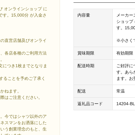
び オンラインショップ に
内容量
メーカー
。15,000分 が入金さ
ショップ
す。15,
※小さく
」の直営店舗及びオンライ
賞味期限
有効期限
は、各店各種のご利用方法
す。
配送時期
ご好評に
文につき1枚までとなりま
す。あら
ます。お
戴することを予めご了承く
配送
常温
しかねます。
の際はご注意ください。
返礼品コード
14204-B
誕生。今ではシャツ以外のア
ジネスマンをお洒落にした
という創業理念のもと、生