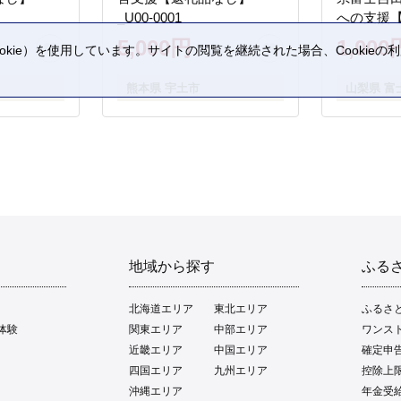
_U00-0001
への支援
5,000円
1,000
kie）を使用しています。サイトの閲覧を継続された場合、Cookie
。
熊本県 宇土市
山梨県 富
地域から探す
ふる
北海道エリア
東北エリア
ふるさ
体験
関東エリア
中部エリア
ワンス
近畿エリア
中国エリア
確定申
四国エリア
九州エリア
控除上
沖縄エリア
年金受