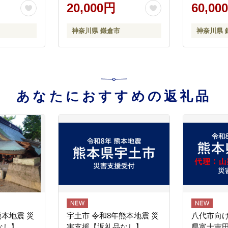
気 おすす
ーダー シャツ 人気 おすす
ーダー シ
20,000円
60,00
め ギフトカード 紳士服 レ
め ギフトカード 紳士服 レ
カジュアル
ディースシャツ カジュアル
ディースシ
神奈川県 鎌倉市
神奈川県 
シャツ 贈
シャツ ビジネスシャツ 贈
シャツ ビ
奈川 鎌倉
答用 送料無料 神奈川 鎌倉
答用 送料
あなたにおすすめの返礼品
熊本地震 災
宇土市 令和8年熊本地震 災
八代市向け
なし】
害支援【返礼品なし】
県富士吉