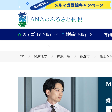
カテゴリ
地域
から探す
から探す
寄付
TOP
関東地方
神奈川県
鎌倉市
鎌倉シャ
TOP
ファッション
服
鎌倉シャツカード 15,000円分【直営店舗・オンラインショップで
ャツ 贈答用 送料無料 神奈川 鎌倉
TOP
ファッション
小物
鎌倉シャツカード 15,000円分【直営店舗・オンラインショップで
ャツ 贈答用 送料無料 神奈川 鎌倉