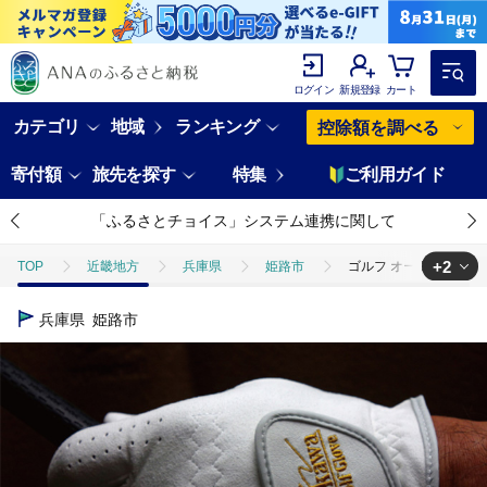
ログイン
新規登録
カート
カテゴリ
地域
ランキング
控除額を調べる
寄付額
旅先を探す
特集
ご利用ガイド
「ふるさとチョイス」システム連携に関して
+2
TOP
近畿地方
兵庫県
姫路市
ゴルフ オーダーメイド 
TOP
日用品・雑貨
スポーツ用品
ゴルフ オーダーメイド グ
兵庫県
姫路市
TOP
日用品・雑貨
ほかの雑貨・日用品
ゴルフ オーダーメイ