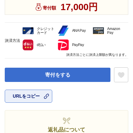
17,000円
寄付額
クレジット
Amazon
ANA Pay
カード
Pay
決済方法
d払い
PayPay
決済方法ごとに決済上限額が異なります。
寄付をする
URLをコピー
お気に入
返礼品について