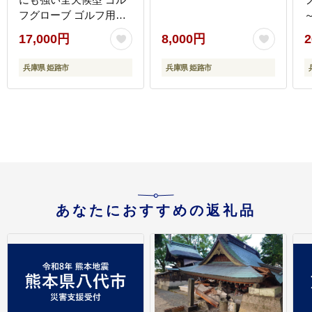
フグローブ ゴルフ用グ
ローブ レディース メン
17,000円
8,000円
2
ズ 左手 革 手袋 名入れ
おすすめ ゴルフ用品 リ
兵庫県 姫路市
兵庫県 姫路市
ピートオーダーもOK 兵
庫 兵庫県 姫路 姫路市
あなたにおすすめの返礼品