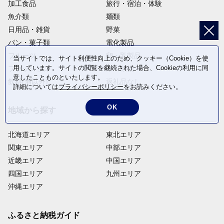
加工食品
旅行・宿泊・体験
魚介類
麺類
日用品・雑貨
野菜
パン・菓子類
電化製品
フルーツ
卵・乳製品
当サイトでは、サイト利便性向上のため、クッキー（Cookie）を使
用しています。サイトの閲覧を継続された場合、Cookieの利用に同
ファッション
米・穀物
意したことものといたします。
飲料(酒以外)
返礼品なし
詳細については
プライバシーポリシー
をお読みください。
OK
地域から探す
北海道エリア
東北エリア
関東エリア
中部エリア
近畿エリア
中国エリア
四国エリア
九州エリア
沖縄エリア
ふるさと納税ガイド