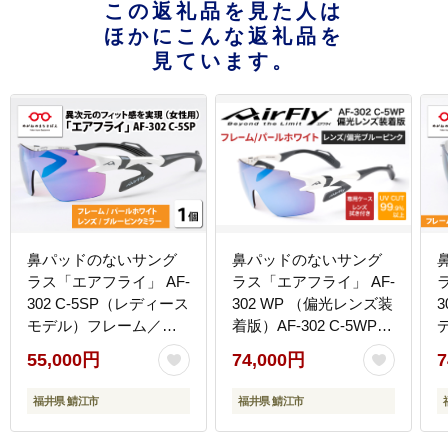
この返礼品を見た人は
ほかにこんな返礼品を
見ています。
鼻パッドのないサング
鼻パッドのないサング
ラス「エアフライ」 AF-
ラス「エアフライ」 AF-
302 C-5SP（レディース
302 WP （偏光レンズ装
モデル）フレーム／パ
着版）AF-302 C-5WP
ールホワイト レンズ
パールホワイト
55,000円
74,000円
7
／ブルーピンクミラー
福井県 鯖江市
福井県 鯖江市