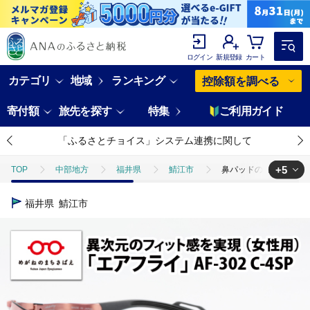
ログイン
新規登録
カート
カテゴリ
地域
ランキング
控除額を調べる
寄付額
旅先を探す
特集
ご利用ガイド
「ふるさとチョイス」システム連携に関して
+5
TOP
中部地方
福井県
鯖江市
鼻パッドのないサングラス
TOP
日用品・雑貨
鼻パッドのないサングラス「エアフライ」 AF-3
福井県
鯖江市
TOP
日用品・雑貨
スポーツ用品
鼻パッドのないサングラス「
TOP
日用品・雑貨
ほかの雑貨・日用品
鼻パッドのないサング
TOP
ファッション
鼻パッドのないサングラス「エアフライ」 AF-3
TOP
ファッション
小物
鼻パッドのないサングラス「エアフライ