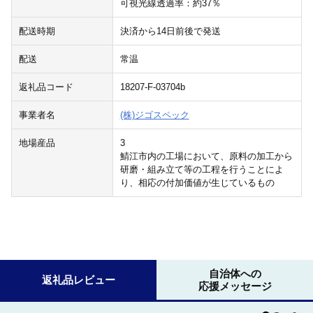
可視光線透過率：約37％
配送時期
決済から14日前後で発送
配送
常温
返礼品コード
18207-F-03704b
事業者名
(株)ジゴスペック
地場産品
3
鯖江市内の工場において、原料の加工から
研磨・組み立て等の工程を行うことによ
り、相応の付加価値が生じているもの
自治体への
返礼品レビュー
応援メッセージ