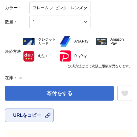
カラー：
数量：
クレジット
Amazon
ANA Pay
カード
Pay
決済方法
d払い
PayPay
決済方法ごとに決済上限額が異なります。
在庫：
○
寄付をする
URLをコピー
お気に入