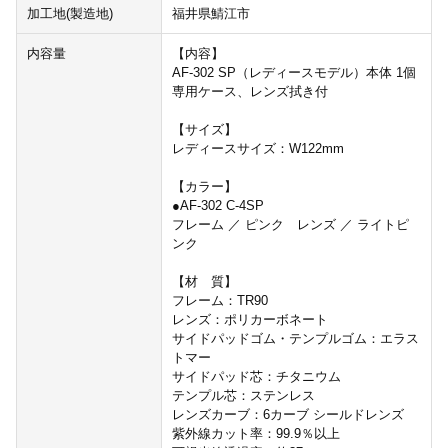
加工地(製造地)
福井県鯖江市
内容量
【内容】
AF-302 SP（レディースモデル）本体 1個
専用ケース、レンズ拭き付
【サイズ】
レディースサイズ：W122mm
【カラー】
●AF-302 C-4SP
フレーム ／ ピンク レンズ ／ ライトピ
ンク
【材 質】
フレーム：TR90
レンズ：ポリカーボネート
サイドパッドゴム・テンプルゴム：エラス
トマー
サイドパッド芯：チタニウム
テンプル芯：ステンレス
レンズカーブ：6カーブ シールドレンズ
紫外線カット率：99.9％以上