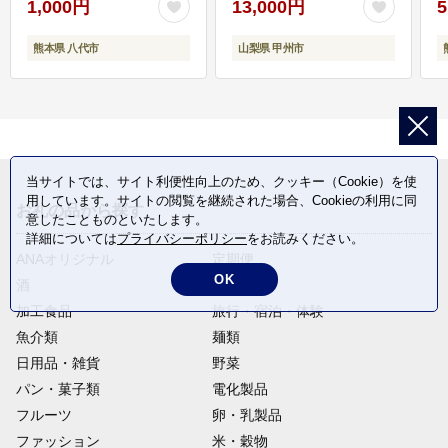
1,000円
13,000円
5
熊本県 八代市
山梨県 甲州市
当サイトでは、サイト利便性向上のため、クッキー（Cookie）を使
用しています。サイトの閲覧を継続された場合、Cookieの利用に同
お礼の品から探す
意したことものといたします。
詳細については
プライバシーポリシー
をお読みください。
ANAオリジナル
定期便
OK
酒
肉類
加工食品
旅行・宿泊・体験
魚介類
麺類
日用品・雑貨
野菜
パン・菓子類
電化製品
フルーツ
卵・乳製品
ファッション
米・穀物