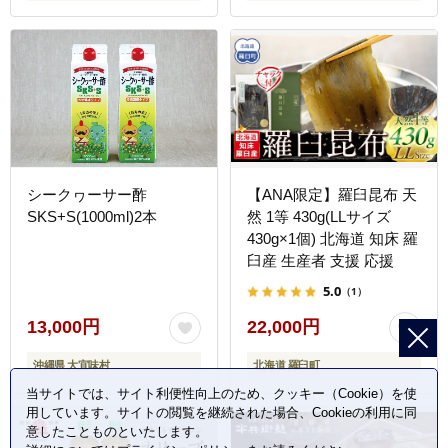
シークヮーサー酢
【ANA限定】羅臼昆布 天
SKS+S(1000ml)2本
然 1等 430g(LLサイズ
430g×1個) 北海道 知床 羅
臼産 生産者 支援 応援
5.0
（1）
13,000円
22,000円
沖縄県 大宜味村
北海道 羅臼町
当サイトでは、サイト利便性向上のため、クッキー（Cookie）を使
用しています。サイトの閲覧を継続された場合、Cookieの利用に同
意したことものといたします。