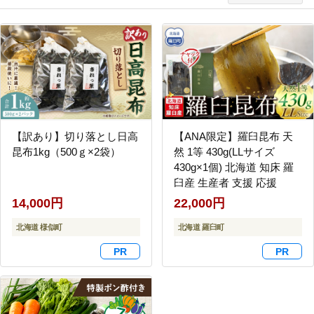
【訳あり】切り落とし日高
【ANA限定】羅臼昆布 天
昆布1kg（500ｇ×2袋）
然 1等 430g(LLサイズ
430g×1個) 北海道 知床 羅
臼産 生産者 支援 応援
14,000円
22,000円
北海道 様似町
北海道 羅臼町