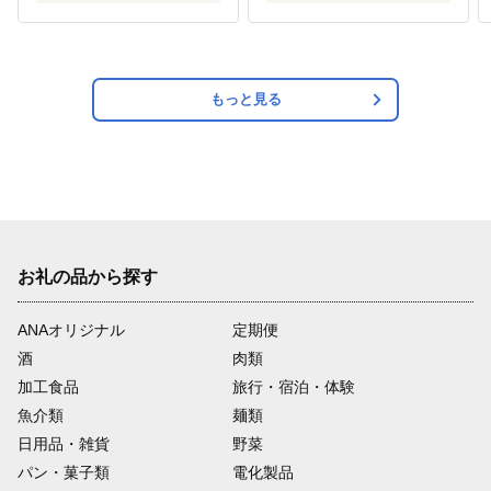
アカシヤ 野バラ 野薔薇
蜜 みつ ミツ 人気 稀少
希少 お取り寄せ プレゼ
ント 贈り物 仕送り 家庭
用 自宅用 常温発送 調味
もっと見る
料 隠し味 おすすめ
お礼の品から探す
ANAオリジナル
定期便
酒
肉類
加工食品
旅行・宿泊・体験
魚介類
麺類
日用品・雑貨
野菜
パン・菓子類
電化製品