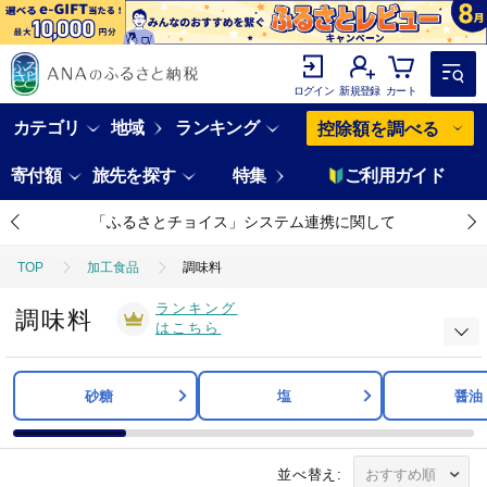
ログイン
新規登録
カート
カテゴリ
地域
ランキング
控除額を調べる
寄付額
旅先を探す
特集
ご利用ガイド
「ふるさとチョイス」システム連携に関して
TOP
加工食品
調味料
ランキング
調味料
はこちら
砂糖
塩
醤油
並べ替え: