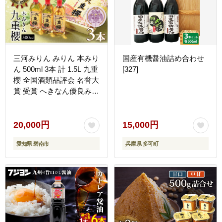
三河みりん みりん 本みり
国産有機醤油詰め合わせ
ん 500ml 3本 計 1.5L 九重
[327]
櫻 全国酒類品評会 名誉大
賞 受賞 へきなん優良みや
げ推奨品 九重味淋 江戸時
代 創業 昔ながらの製法
じっくり 醸造 原材料 厳
20,000円
15,000円
選 国産 もち米 自然な甘
愛知県 碧南市
兵庫県 多可町
み 豊富なうま味 料亭の味
料理 調味料 愛知県 碧南
市 送料無料 H002-098