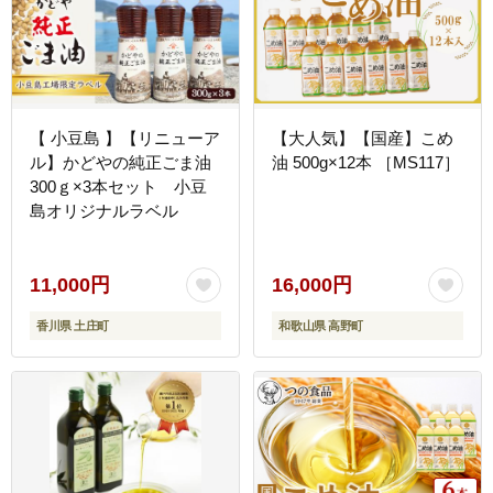
【 小豆島 】【リニューア
【大人気】【国産】こめ
ル】かどやの純正ごま油
油 500g×12本 ［MS117］
300ｇ×3本セット 小豆
島オリジナルラベル
11,000円
16,000円
香川県 土庄町
和歌山県 高野町