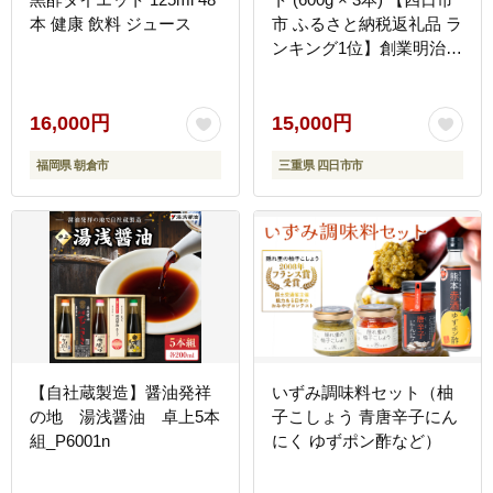
本 健康 飲料 ジュース
市 ふるさと納税返礼品 ラ
ンキング1位】創業明治
19年 ごま油の老舗「九
鬼」 いつもの味を上質
に変えるごま油。九鬼産
16,000円
15,000円
業 ごま油3種セット 600g
福岡県 朝倉市
三重県 四日市市
3本セット ゴマ油 胡麻油
ごま油 ドレッシング 調味
料 料理 お祝い 贈答品 贈
り物 ギフト ミシュラン 2
つ星の割烹でも使用 四日
市 四日市市 四日市市ふる
さと納税
【自社蔵製造】醤油発祥
いずみ調味料セット（柚
の地 湯浅醤油 卓上5本
子こしょう 青唐辛子にん
組_P6001n
にく ゆずポン酢など）