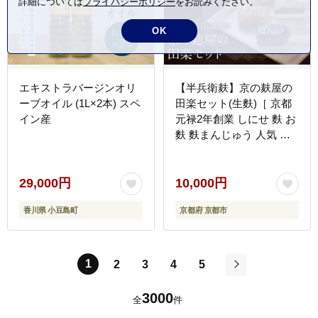
詳細については
プライバシーポリシー
をお読みください。
OK
エキストラバージンオリ
【半兵衛麸】京の麸屋の
ーブオイル (1L×2本) スペ
田楽セット(生麩)［ 京都
イン産
元禄2年創業 しにせ 麩 お
麩 麩まんじゅう 人気 お
すすめ グルメ ギフト プ
レゼント 贈答用 お取り寄
せ CAFE ふふふあん 茶房
29,000円
10,000円
］
香川県 小豆島町
京都府 京都市
1
2
3
4
5
次
3000
全
件