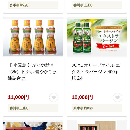
岩手県 雫石町
香川県 土庄町
ミツ 人気 稀少 希少 お取
り寄せ プレゼント 贈り物
仕送り 家庭用 自宅用 常
温発送 調味料 隠し味 お
すすめ
【 小豆島 】かどや製油
JOYL オリーブオイル エ
（株）トクホ 健やかごま
クストラバージン 400g
油詰合せ
瓶 2本
11,000円
10,000円
香川県 土庄町
兵庫県 神戸市