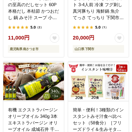
の至高のだしセット 60P
ト 3-4人前 冷凍 フグ刺し
本格だし 本枯節 かつおだ
真河豚ちり 海鮮鍋 魚介
し 鍋 みそ汁 スープ 小分
てっさ てっちり 下関市
け パック 出汁 調味料 鰹
山口県
5.0
5.0
（2）
（1）
節 あごだし 焼きあご 昆
布 だしつゆ 国産 常温保
11,000円
20,000円
存 詰合せ 詰め合わせ セ
鹿児島県 南さつま市
山口県 下関市
ット 贈答 贈答用 贈り物
ギフト プレゼント お祝い
鹿児島 鹿児島県 南さつま
市
有機 エクストラバージン
簡単・便利！3種類のイン
オリーブオイル 340g 3本
スタントみそ汁食べ比べ
エキストラバージン オリ
セット（58食分）［フリ
ーブオイル 成城石井 千葉
ーズドライ＆生みそタイ