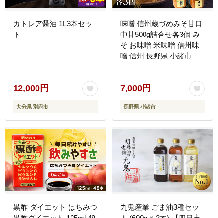
カトレア醤油 1L3本セッ
味噌 信州蔵づめみそ甘口
ト
中甘500g詰合せ各3個 み
そ お味噌 米味噌 信州味
噌 信州 長野県 小諸市
12,000円
7,000円
大分県 別府市
長野県 小諸市
黒酢 ダイエット はちみつ
九鬼産業 ごま油3種セッ
黒酢ダイエット 125ml 48
ト (600g × 3本) 【四日市