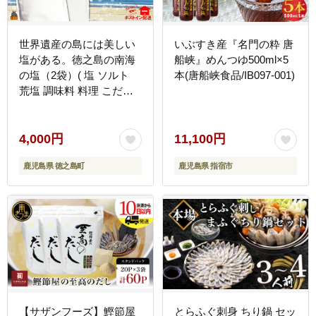
世界遺産の島には美しい
いぶすき産『名門の粋 唐
塩がある。徳之島の南海
船峡』めんつゆ500ml×5
の塩（2袋）( 塩 ソルト
本(唐船峡食品/IB097-001)
荒塩 調味料 料理 こだわ
り 天然 太平洋 海 ミネラ
ル ポストイン配送 レター
パックライト 受け取り簡
4,000円
11,100円
単 ポスト投函 南の島 徳
鹿児島県 徳之島町
鹿児島県 指宿市
之島 奄美 鹿児島 世界自
然遺産 美味しい )
【サザンフーズ】鰹節屋
とらふぐ刺身 ちり鍋 セッ