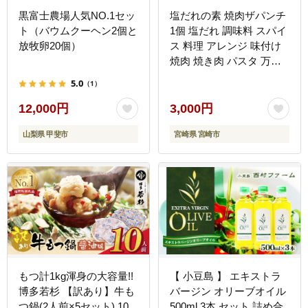
黒富士農場人気NO.1セッ
塩だれの素 焼肉ザパンチ
ト（バウムクーヘン2個と
1個 塩だれ 調味料 スパイ
放牧卵20個）
ス 料理 アレンジ 味付け
焼肉 焼き肉 パスタ 万能
調味料 ガーリック ニンニ
5.0
（1）
ク アウトドア キャンプ
BBQ バーベキュー 特産
12,000円
3,000円
品 グルメ
山梨県 甲斐市
宮崎県 宮崎市
もつ計1kg渾身の大容量!!
【 小豆島 】 エキストラ
博多若杉 【訳あり】牛も
バージン オリーブオイル
つ鍋(2人前×5セット) 10
500ml 3本 セット 詰め合