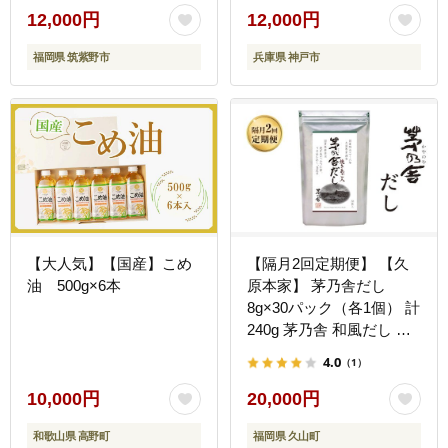
ク 出汁パック 粉末
料理 人気 おすすめ
12,000円
12,000円
福岡県 筑紫野市
兵庫県 神戸市
【大人気】【国産】こめ
【隔月2回定期便】 【久
油 500g×6本
原本家】 茅乃舎だし
8g×30パック（各1個） 計
240g 茅乃舎 和風だし 出
汁 だしの素
4.0
（1）
10,000円
20,000円
和歌山県 高野町
福岡県 久山町