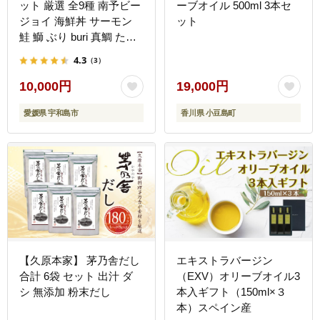
ット 厳選 全9種 南予ビー
ーブオイル 500ml 3本セ
ジョイ 海鮮丼 サーモン
ット
鮭 鰤 ぶり buri 真鯛 たい
タイ カンパチ シマアジ
4.3
（3）
縞鯵ヒラメ ヒラマサ
D010-150005
10,000円
19,000円
愛媛県 宇和島市
香川県 小豆島町
【久原本家】 茅乃舎だし
エキストラバージン
合計 6袋 セット 出汁 ダ
（EXV）オリーブオイル3
シ 無添加 粉末だし
本入ギフト（150ml×３
本）スペイン産