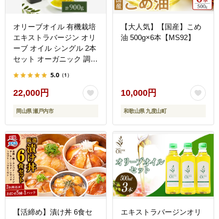
オリーブオイル 有機栽培
【大人気】【国産】こめ
エキストラバージン オリ
油 500g×6本【MS92】
ーブ オイル シングル 2本
セット オーガニック 調味
料 油 オリーブ油 食用油
5.0
（1）
ギフト
22,000円
10,000円
岡山県 瀬戸内市
和歌山県 九度山町
【活締め】漬け丼 6食セ
エキストラバージンオリ