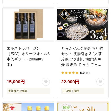
エキストラバージン
とらふぐふぐ刺身 ちり鍋
（EXV）オリーブオイル3
セット 皮湯引き 3-4人前
本入ギフト（200ml×3
冷凍 フグ刺し 海鮮鍋 魚
本）
介 高級魚 てっさ てっち
り 下関市 山口県
5.0
（1）
15,000円
22,000円
香川県 小豆島町
山口県 下関市