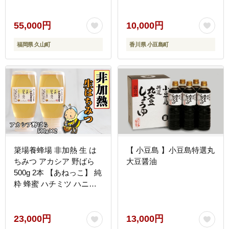
55,000円
10,000円
福岡県 久山町
香川県 小豆島町
簗場養蜂場 非加熱 生 は
【 小豆島 】小豆島特選丸
ちみつ アカシア 野ばら
大豆醤油
500g 2本 【あねっこ】 純
粋 蜂蜜 ハチミツ ハニー
1kg 1キロ 国産 国内産 日
本産 使いやすい ボトル
長期保存 産地直送 アカシ
23,000円
13,000円
ヤ 野バラ 野薔薇 蜜 みつ