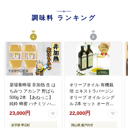
調味料
ランキング
1
2
簗場養蜂場 非加熱 生 は
オリーブオイル 有機栽
ちみつ アカシア 野ばら
培 エキストラバージン
500g 2本 【あねっこ】
オリーブ オイル シング
純粋 蜂蜜 ハチミツ ハニ
ル 2本 セット オーガニ
ー 1kg 1キロ 国産 国内
ック 調味料 油 オリーブ
23,000円
22,000円
産 日本産 使いやすい ボ
油 食用油 ギフト
トル 長期保存 産地直送
岩手県 雫石町
岡山県 瀬戸内市