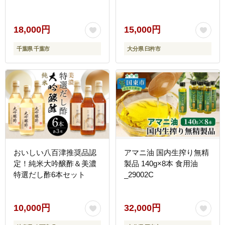
市
プ］
18,000円
15,000円
千葉県 千葉市
大分県 臼杵市
おいしい八百津推奨品認
アマニ油 国内生搾り無精
定！純米大吟醸酢＆美濃
製品 140g×8本 食用油
特選だし酢6本セット
_29002C
10,000円
32,000円