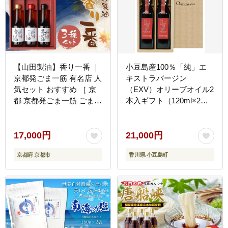
【山田製油】香り一番 ｜
小豆島産100％「純」エ
京都発ごま一筋 有名店 人
キストラバージン
気セット おすすめ ［ 京
（EXV）オリーブオイル2
都 京都発ごま一筋 ごま油
本入ギフト（120ml×2
一番搾り 飲めるほどまろ
本）
やか 人気 おすすめ お取
り寄せ ごま 調味料 ピッ
17,000円
21,000円
コロモンド ］
京都府 京都市
香川県 小豆島町