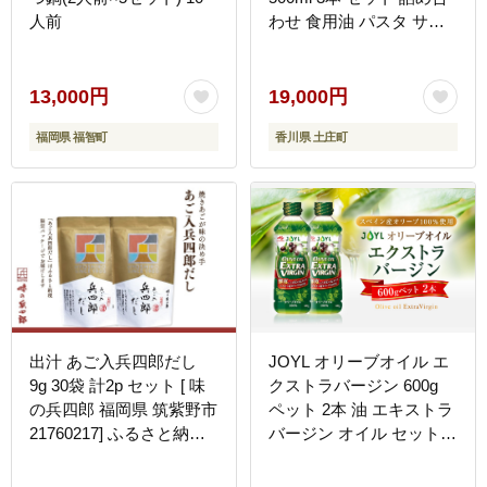
人前
わせ 食用油 パスタ サラ
ダ ドレッシング 揚げ物
調味料 スペイン 土庄町※
お申込・生産状況によっ
13,000円
19,000円
ては発送までお日にちを
福岡県 福智町
香川県 土庄町
いただく場合がございま
すので、予めご了承くだ
さい。
出汁 あご入兵四郎だし
JOYL オリーブオイル エ
9g 30袋 計2p セット [ 味
クストラバージン 600g
の兵四郎 福岡県 筑紫野市
ペット 2本 油 エキストラ
21760217] ふるさと納税
バージン オイル セット
あご出汁 あごだし 兵四郎
ペットボトル 調理油 オリ
だし だし ダシ だしパッ
ーブ油 食用油 スペイン