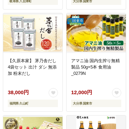
岐阜県 八百津町
大分県 国東市
【久原本家】 茅乃舎だし
アマニ油 国内生搾り無精
4袋セット 出汁 ダシ 無添
製品 50g×5本 食用油
加 粉末だし
_0279N
38,000円
12,000円
福岡県 久山町
大分県 国東市