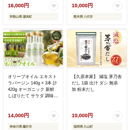
16,000円
10,000円
和歌山県 湯浅町
熊本県 八代市
オリーブオイル エキスト
【久原本家】 減塩 茅乃舎
ラバージン 140g × 3本 計
だし 1袋 出汁 ダシ 無添
420g オーガニック 新鮮
加 粉末だし
しぼりたて サラダ 調味油
セット スペイン ドレッシ
ング OIL 贈呈 神奈川 湘
南 藤沢
14,000円
10,000円
神奈川県 藤沢市
福岡県 久山町