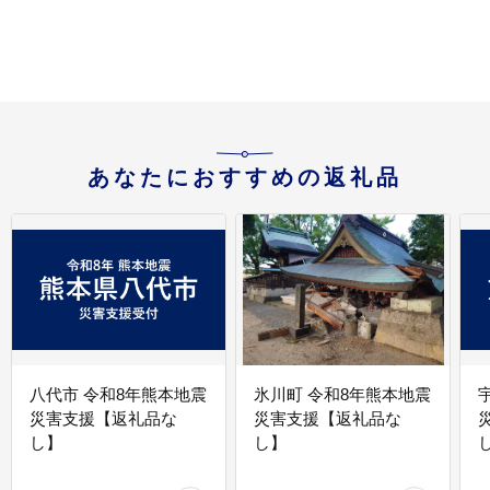
あなたにおすすめの返礼品
八代市 令和8年熊本地震
氷川町 令和8年熊本地震
災害支援【返礼品な
災害支援【返礼品な
し】
し】
し