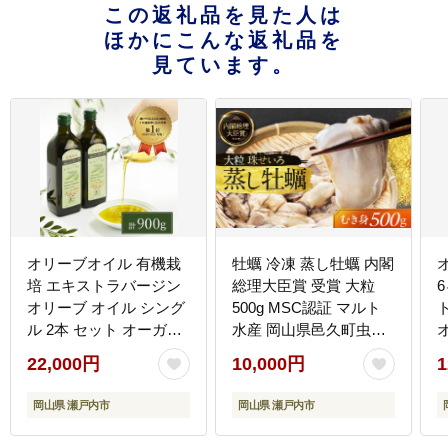
この返礼品を見た人は
ほかにこんな返礼品を
見ています。
オリーブオイル 有機栽
牡蠣 冷凍 蒸し牡蠣 内閣
培 エキストラバージン
総理大臣賞 受賞 大粒
オリーブ オイル シング
500g MSC認証 マルト
ル 2本 セット オーガニ
水産 岡山県邑久町虫明
ック 調味料 油 オリーブ
産 かき カキ 貝 海鮮 魚
22,000円
10,000円
1
油 食用油 ギフト
介類 魚介
岡山県 瀬戸内市
岡山県 瀬戸内市