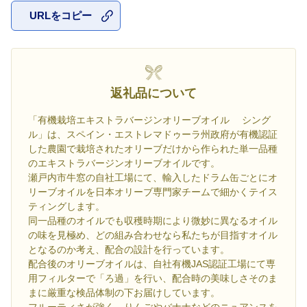
URLをコピー
お気に入
返礼品について
「有機栽培エキストラバージンオリーブオイル シング
ル」は、スペイン・エストレマドゥーラ州政府が有機認証
した農園で栽培されたオリーブだけから作られた単一品種
のエキストラバージンオリーブオイルです。
瀬戸内市牛窓の自社工場にて、輸入したドラム缶ごとにオ
リーブオイルを日本オリーブ専門家チームで細かくテイス
ティングします。
同一品種のオイルでも収穫時期により微妙に異なるオイル
の味を見極め、どの組み合わせなら私たちが目指すオイル
となるのか考え、配合の設計を行っています。
配合後のオリーブオイルは、自社有機JAS認証工場にて専
用フィルターで「ろ過」を行い、配合時の美味しさそのま
まに厳重な検品体制の下お届けしています。