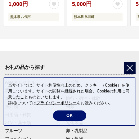
1,000円
5,000円
5
熊本県 八代市
熊本県 氷川町
お礼の品から探す
ANAオリジナル
定期便
当サイトでは、サイト利便性向上のため、クッキー（Cookie）を使
酒
肉類
用しています。サイトの閲覧を継続された場合、Cookieの利用に同
意したことものといたします。
加工食品
旅行・宿泊・体験
詳細については
プライバシーポリシー
をお読みください。
魚介類
麺類
日用品・雑貨
野菜
OK
パン・菓子類
電化製品
フルーツ
卵・乳製品
ファッション
米・穀物