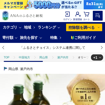
ログイン
新規登録
カート
カテゴリ
地域
ランキング
控除額を調べる
寄付額
旅先を探す
特集
ご利用ガイド
「ふるさとチョイス」システム連携に関して
+1
TOP
中国地方
岡山県
瀬戸内市
オリーブオイル 有機栽
TOP
加工食品
調味料
食用油
オリーブオイル 有機栽培
岡山県
瀬戸内市