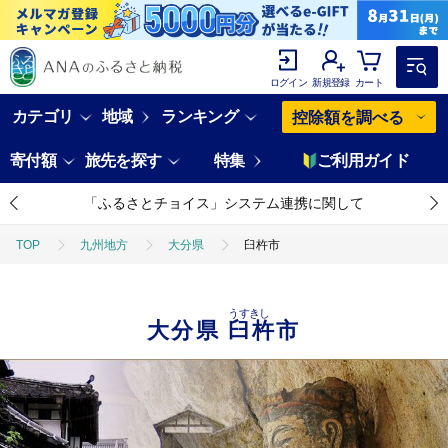
ログイン
新規登録
カート
カテゴリ
地域
ランキング
控除額を調べる
寄付額
旅先を探す
特集
ご利用ガイド
「ふるさとチョイス」システム連携に関して
TOP
九州地方
大分県
臼杵市
うすきし
大分県
臼杵市