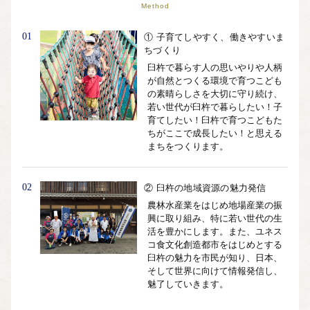
Method
01
① 子育てしやすく、働きやすいま
ちづくり
臼杵で暮らす人の思いやりや人柄
が自然とつくる環境で育つこども
の素晴らしさを大切に守り続け、
若い世代が臼杵で暮らしたい！子
育てしたい！臼杵で育つこどもた
ちがここで成長したい！と思える
まちをつくります。
02
② 臼杵の地域資源の魅力発信
農林水産業をはじめ地場産業の振
興に取り組み、特に若い世代の生
活を豊かにします。また、ユネス
コ食文化創造都市をはじめとする
臼杵の魅力を市民が知り、日本、
そして世界に向けて情報発信し、
魅了していきます。