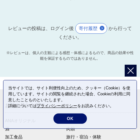
レビューの投稿は、ログイン後
寄付履歴
から行って
ください。
※レビューは、個人の主観による感想・体感によるもので、商品の効果や性
能を保証するものではありません。
当サイトでは、サイト利便性向上のため、クッキー（Cookie）を使
用しています。サイトの閲覧を継続された場合、Cookieの利用に同
意したことものといたします。
お礼の品から探す
詳細については
プライバシーポリシー
をお読みください。
OK
ANAオリジナル
定期便
酒
肉類
加工食品
旅行・宿泊・体験