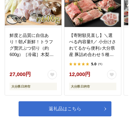
鮮度と品質に自信あ
【寄附額見直し】＼選
り！朝〆新鮮！トラフ
べる内容量‼／ 小分けさ
グ贅沢ぶつ切り（約
れてるから便利♪大分県
600g）［冷蔵］木梨ふ
産 豚詰め合わせ５種
ぐ
（約２kg）
5.0
（1）
27,000円
12,000円
大分県 臼杵市
大分県 臼杵市
返礼品はこちら