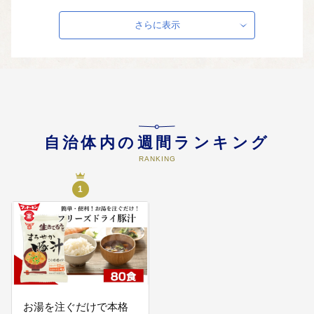
03
③ 住み慣れた地域で安心して暮ら
さらに表示
せるまち
大規模災害への備えにしっかり取
り組み、医療・介護サービス、防
災基盤、インフラ整備を進め、住
み慣れた地域で安心して暮らすこ
とができるまちをつくります。
自治体内の週間ランキング
RANKING
1
お湯を注ぐだけで本格