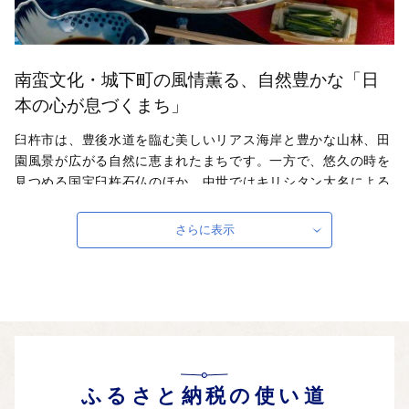
南蛮文化・城下町の風情薫る、自然豊かな「日
本の心が息づくまち」
臼杵市は、豊後水道を臨む美しいリアス海岸と豊かな山林、田
園風景が広がる自然に恵まれたまちです。一方で、悠久の時を
見つめる国宝臼杵石仏のほか、中世ではキリシタン大名による
南蛮交易で国際都市として名を馳せ、今も武家屋敷などの風情
を留める歴史と文化薫る城下町です。伝統を大切にする臼杵人
さらに表示
気質は、豊かな食文化の魅力と相まって、「日本の心が息づ
く」癒しのまちとして旅人を魅了しています。
自治体ホームページは
こちら
（外部サイト）
外部サイトへ遷移します。
個人情報の保護は遷移先サイトの方針に従います。
ふるさと納税の使い道