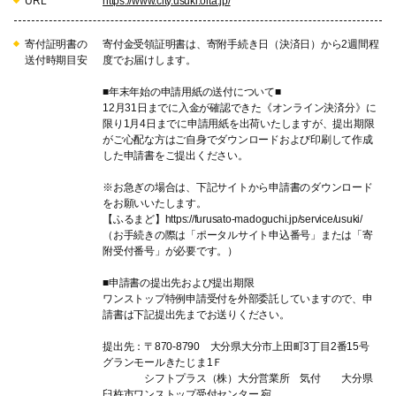
URL
https://www.city.usuki.oita.jp/
寄付証明書の
寄付金受領証明書は、寄附手続き日（決済日）から2週間程
送付時期目安
度でお届けします。
■年末年始の申請用紙の送付について■
12月31日までに入金が確認できた《オンライン決済分》に
限り1月4日までに申請用紙を出荷いたしますが、提出期限
がご心配な方はご自身でダウンロードおよび印刷して作成
した申請書をご提出ください。
※お急ぎの場合は、下記サイトから申請書のダウンロード
をお願いいたします。
【ふるまど】https://furusato-madoguchi.jp/service/usuki/
（お手続きの際は「ポータルサイト申込番号」または「寄
附受付番号」が必要です。）
■申請書の提出先および提出期限
ワンストップ特例申請受付を外部委託していますので、申
請書は下記提出先までお送りください。
提出先：〒870-8790 大分県大分市上田町3丁目2番15号
グランモールきたじま1Ｆ
シフトプラス（株）大分営業所 気付 大分県
臼杵市ワンストップ受付センター 宛