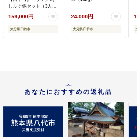
しふぐ鍋セット（3人
前）［冷蔵］
159,000円
24,000円
1
大分県 臼杵市
大分県 臼杵市
あなたにおすすめの返礼品