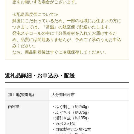
更をお願いする場合がございます。
≪配送温度帯について≫
鮮度にこだわっているため、一部の地域にお住まいの方に
つきましては、『常温』の航空便で配送いたします。
発泡スチロールの中に十分保冷材を入れてお届けするた
め、品質には問題ありませんが、予めご了承のうえお申込
みください。
なお、商品到着後はすぐに冷蔵保存してください。
返礼品詳細・お申込み・配送
加工地(製造地)
大分県臼杵市
内容量
・ふぐ刺し（約250g）
・ふぐちり（約375g）
・湯引き皮（約135g）
・カボス×1個
・自家製生ポン酢×1本