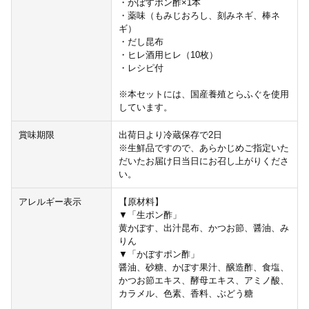
・かぼすポン酢×1本
・薬味（もみじおろし、刻みネギ、棒ネ
ギ）
・だし昆布
・ヒレ酒用ヒレ（10枚）
・レシピ付
※本セットには、国産養殖とらふぐを使用
しています。
賞味期限
出荷日より冷蔵保存で2日
※生鮮品ですので、あらかじめご指定いた
だいたお届け日当日にお召し上がりくださ
い。
アレルギー表示
【原材料】
▼「生ポン酢」
黄かぼす、出汁昆布、かつお節、醤油、み
りん
▼「かぼすポン酢」
醤油、砂糖、かぼす果汁、醸造酢、食塩、
かつお節エキス、酵母エキス、アミノ酸、
カラメル、色素、香料、ぶどう糖