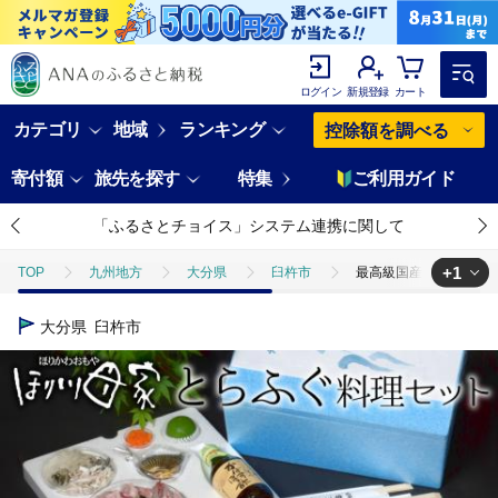
ログイン
新規登録
カート
カテゴリ
地域
ランキング
控除額を調べる
寄付額
旅先を探す
特集
ご利用ガイド
「ふるさとチョイス」システム連携に関して
+1
TOP
九州地方
大分県
臼杵市
最高級国産トラフグ使
TOP
魚介類
鮮魚
ふぐ
最高級国産トラフグ使用！ト
大分県
臼杵市