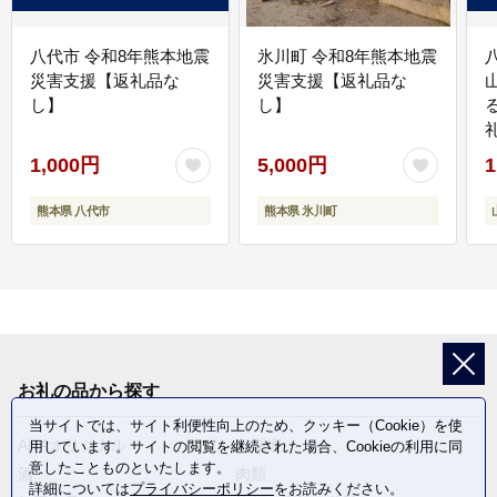
八代市 令和8年熊本地震
氷川町 令和8年熊本地震
災害支援【返礼品な
災害支援【返礼品な
し】
し】
1,000円
5,000円
1
熊本県 八代市
熊本県 氷川町
お礼の品から探す
当サイトでは、サイト利便性向上のため、クッキー（Cookie）を使
ANAオリジナル
定期便
用しています。サイトの閲覧を継続された場合、Cookieの利用に同
意したことものといたします。
酒
肉類
詳細については
プライバシーポリシー
をお読みください。