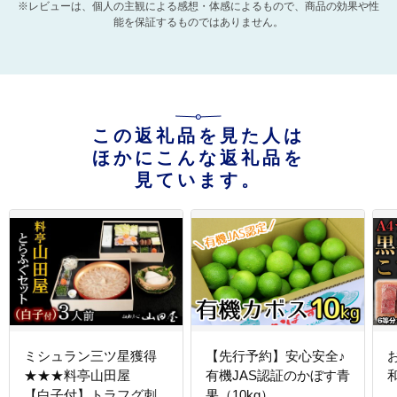
※レビューは、個人の主観による感想・体感によるもので、商品の効果や性
能を保証するものではありません。
この返礼品を見た人は
ほかにこんな返礼品を
見ています。
ミシュラン三ツ星獲得
【先行予約】安心安全♪
★★★料亭山田屋
有機JAS認証のかぼす青
【白子付】トラフグ刺
果（10kg）