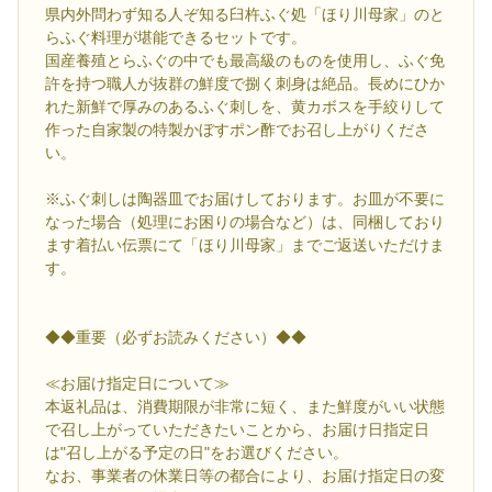
県内外問わず知る人ぞ知る臼杵ふぐ処「ほり川母家」のと
らふぐ料理が堪能できるセットです。
国産養殖とらふぐの中でも最高級のものを使用し、ふぐ免
許を持つ職人が抜群の鮮度で捌く刺身は絶品。長めにひか
れた新鮮で厚みのあるふぐ刺しを、黄カボスを手絞りして
作った自家製の特製かぼすポン酢でお召し上がりくださ
い。
※ふぐ刺しは陶器皿でお届けしております。お皿が不要に
なった場合（処理にお困りの場合など）は、同梱しており
ます着払い伝票にて「ほり川母家」までご返送いただけま
す。
◆◆重要（必ずお読みください）◆◆
≪お届け指定日について≫
本返礼品は、消費期限が非常に短く、また鮮度がいい状態
で召し上がっていただきたいことから、お届け日指定日
は"召し上がる予定の日"をお選びください。
なお、事業者の休業日等の都合により、お届け指定日の変