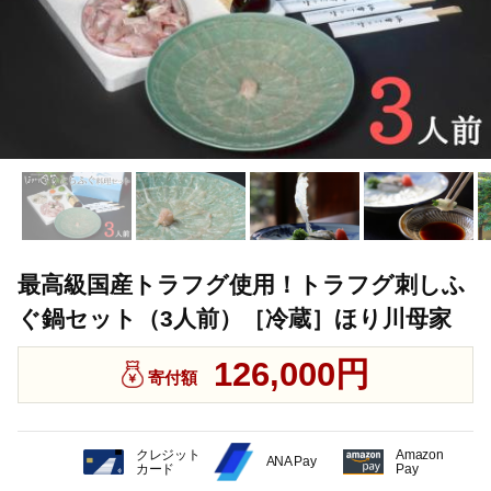
最高級国産トラフグ使用！トラフグ刺しふ
ぐ鍋セット（3人前）［冷蔵］ほり川母家
126,000円
寄付額
クレジット
Amazon
ANA Pay
カード
Pay