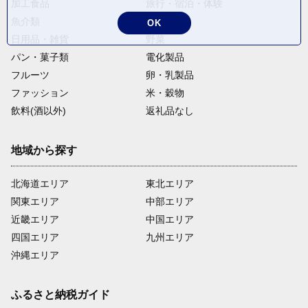
加工食品
旅行・宿泊・体験
魚介類
麺類
OK
日用品・雑貨
野菜
パン・菓子類
電化製品
フルーツ
卵・乳製品
ファッション
米・穀物
飲料(酒以外)
返礼品なし
地域から探す
北海道エリア
東北エリア
関東エリア
中部エリア
近畿エリア
中国エリア
四国エリア
九州エリア
沖縄エリア
ふるさと納税ガイド