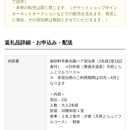
て請求）
・本券の転売は固く禁じます。（チケットショップやイン
ターネットオークションなどでの販売を含みます。発見し
た場合、その宿泊券は無効とさせていただきます。）
返礼品詳細・お申込み・配送
内容量
御宿料亭春光園ペア宿泊券（2名様1室1泊2
食付） ≪臼杵産（豊後水道産）天然とら
ふぐフルコース≫
※ 本宿泊券のご利用期間は10月～4月と
なります
＜内容＞
宿泊：1泊
人数：大人2名様
部屋：10畳和室１室
食事：２名２食付：夕食（天然とらふぐフ
ルコース）・朝食