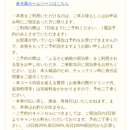
春光園ホームページはこちら
・本券をご利用いただけるのは、ご本人様もしくはお申込
み時にご指定あった方に限ります。
・ご利用の際は、7日前までにご予約ください。（電話予
約のみとさせていただきます）
お部屋が空いていない場合は予約をお受けできませんの
で、余裕をもってご予約頂きますようお願い申し上げま
す。
・ご予約の際は、「ふるさと納税の宿泊券」をご利用され
る旨をお申し出いただき、ご来館当日に宿泊券をお持ちく
ださい。なお、本人確認のため、チェックイン時に身分証
明書をご提示ください。
・本コース内容を超える費用（お食事の際のドリンク代、
追加料理等）は別途料金がかかりますので、予めご了承く
ださい。
・本券の払い戻し、換金、再発行はいたしかねます。ま
た、本券はお釣りが出ません。
・ご予約のキャンセルにつきましては、ご宿泊日の2日前
よりキャンセル料をいただいております。予めご了承くだ
さい。（2日前20%,前日50%,当日100%宿泊代から計算し