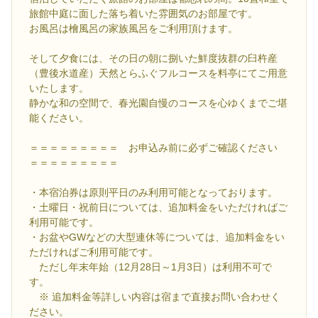
旅館中庭に面した落ち着いた雰囲気のお部屋です。
お風呂は檜風呂の家族風呂をご利用頂けます。
そして夕食には、その日の朝に捌いた鮮度抜群の臼杵産
（豊後水道産）天然とらふぐフルコースを料亭にてご用意
いたします。
静かな和の空間で、春光園自慢のコースを心ゆくまでご堪
能ください。
＝＝＝＝＝＝＝＝＝ お申込み前に必ずご確認ください
＝＝＝＝＝＝＝＝＝
・本宿泊券は原則平日のみ利用可能となっております。
・土曜日・祝前日については、追加料金をいただければご
利用可能です。
・お盆やGWなどの大型連休等については、追加料金をい
ただければご利用可能です。
ただし年末年始（12月28日～1月3日）は利用不可で
す。
※ 追加料金等詳しい内容は宿まで直接お問い合わせく
ださい。