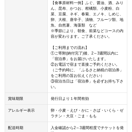
【食事原材料一例】ふぐ、醤油、酒、みり
ん、昆布、かつお、柑橘類、小麦粉、白
菜、豆腐、ネギ、春菊、エノキ、しめじ、
卵、大根、唐辛子、漬物、フルーツ類、地
魚、自然薯、海藻類 など
※季節により、朝食、前菜などコースの内
容が変わります。ご了承ください。
【ご利用までの流れ】
①ご寄附(納付完了)後、2～3週間以内に
「宿泊券」をお届けいたします。
②お電話で宿まで直接ご予約ください。
（ご予約時に、「ふるさと納税の宿泊券」
をご利用の旨お伝えください）
③宿泊当日は「宿泊券」を必ずお持ち下さ
い。
賞味期限
発行日より１年間有効
アレルギー表示
卵・小麦・えび・かに・さば・いくら・ゼ
ラチン・大豆・ごま・もも
配送時期
入金確認から2～3週間程度でチケットを発