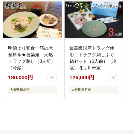
明治より和食一筋の老
最高級国産トラフグ使
舗料亭★喜楽庵 天然
用！トラフグ刺しふぐ
トラフグ刺し（3人前）
鍋セット（3人前）［冷
［冷蔵］
蔵］ほり川母家
180,000円
126,000円
大分県 臼杵市
大分県 臼杵市