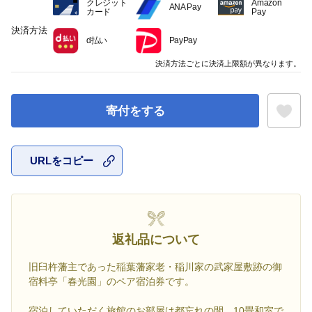
クレジット
Amazon
ANA Pay
カード
Pay
決済方法
d払い
PayPay
決済方法ごとに決済上限額が異なります。
寄付をする
URLをコピー
お気に入
返礼品について
旧臼杵藩主であった稲葉藩家老・稲川家の武家屋敷跡の御
宿料亭「春光園」のペア宿泊券です。
宿泊していただく旅館のお部屋は都忘れの間。10畳和室で