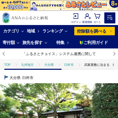
ログイン
新規登録
カート
カテゴリ
地域
ランキング
控除額を調べる
寄付額
旅先を探す
特集
ご利用ガイド
「ふるさとチョイス」システム連携に関して
TOP
九州地方
大分県
臼杵市
武家屋敷に泊まる 御
大分県
臼杵市