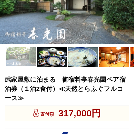
武家屋敷に泊まる 御宿料亭春光園ペア宿
泊券（１泊2食付）≪天然とらふぐフルコ
ース≫
317,000円
寄付額