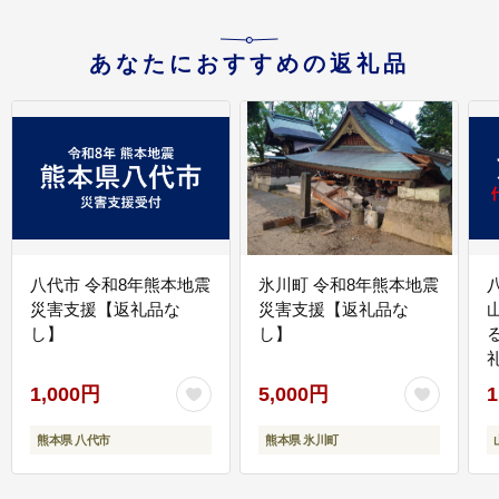
あなたにおすすめの返礼品
八代市 令和8年熊本地震
氷川町 令和8年熊本地震
災害支援【返礼品な
災害支援【返礼品な
し】
し】
1,000円
5,000円
1
熊本県 八代市
熊本県 氷川町