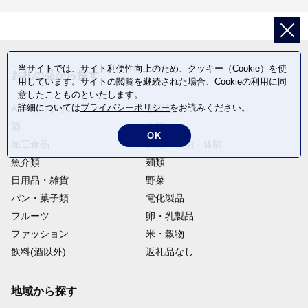
当サイトでは、サイト利便性向上のため、クッキー（Cookie）を使
お礼の品から探す
用しています。サイトの閲覧を継続された場合、Cookieの利用に同
意したことものといたします。
詳細については
プライバシーポリシー
をお読みください。
ANAオリジナル
定期便
酒
肉類
OK
加工食品
旅行・宿泊・体験
魚介類
麺類
日用品・雑貨
野菜
パン・菓子類
電化製品
フルーツ
卵・乳製品
ファッション
米・穀物
飲料(酒以外)
返礼品なし
地域から探す