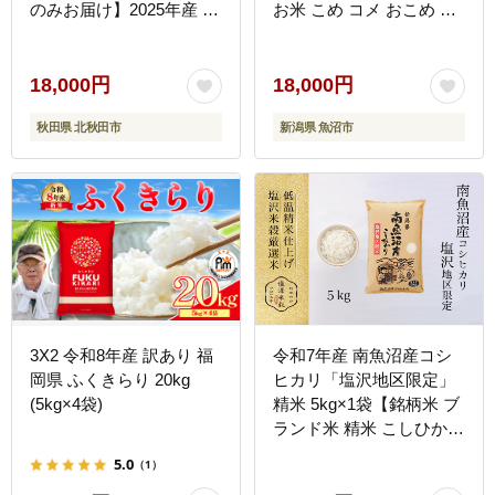
のみお届け】2025年産 お
お米 こめ コメ おこめ 白
届け時期選べる お米 藤岡
米 こしひかり ) 新潟県
農産 [藤岡農産 秋田 お米
あきたこまち 米どころ 東
18,000円
18,000円
北 北秋田市]
秋田県 北秋田市
新潟県 魚沼市
3X2 令和8年産 訳あり 福
令和7年産 南魚沼産コシ
岡県 ふくきらり 20kg
ヒカリ「塩沢地区限定」
(5kg×4袋)
精米 5kg×1袋【銘柄米 ブ
ランド米 精米 こしひかり
コシヒカリ魚沼産 新潟米
5.0
（1）
新潟県産 産地直送 ご飯