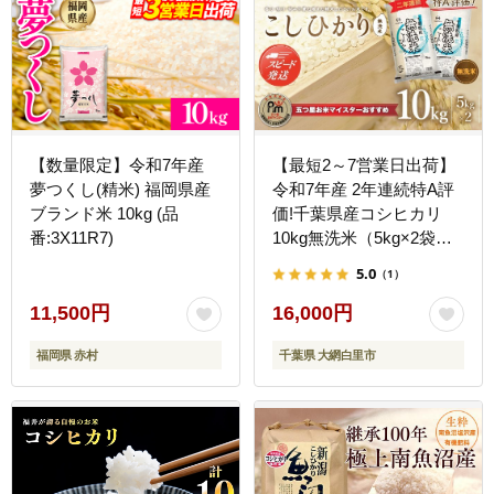
【数量限定】令和7年産
【最短2～7営業日出荷】
夢つくし(精米) 福岡県産
令和7年産 2年連続特A評
ブランド米 10kg (品
価!千葉県産コシヒカリ
番:3X11R7)
10kg無洗米（5kg×2袋）
E004
5.0
（1）
11,500円
16,000円
福岡県 赤村
千葉県 大網白里市