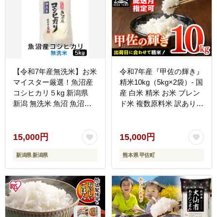
【令和7年産無洗米】お米
令和7年産『甲佐の輝き』
マイスター厳選！魚沼産
精米10kg（5kg×2袋）- 国
コシヒカリ５kg 新潟県
産 白米 精米 お米 ブレン
新潟 無洗米 魚沼 魚沼産
ド米 複数原料米 訳あり
こしひかり 5kg 5キロ
厳選 マイスター 生活応援
ひのひかり 森のくまさん
おすすめ 熊本県 甲佐町
15,000円
15,000円
【価格改定XO】
新潟県 新潟県
熊本県 甲佐町