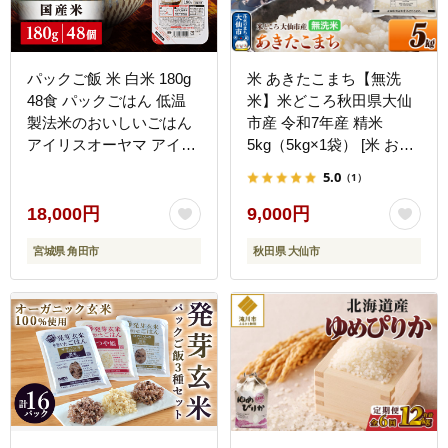
パックご飯 米 白米 180g
米 あきたこまち【無洗
48食 パックごはん 低温
米】米どころ秋田県大仙
製法米のおいしいごはん
市産 令和7年産 精米
アイリスオーヤマ アイリ
5kg（5kg×1袋） [米 お米
スフーズ アイリス 国産米
こめ 無洗米 精米 あきた
5.0
（1）
100％ パックライス パッ
こまち ブランド米 通算
ク米 レトルト ご飯 ごは
18回 特A 小分け ご飯 ご
18,000円
9,000円
ん こめ 非常食 防災食 備
はん 米どころ 秋田県産
宮城県 角田市
秋田県 大仙市
蓄食 防災 備蓄 仕送り 一
大仙市]
人暮らし レンチン 人気
定番 宮城県 角田市