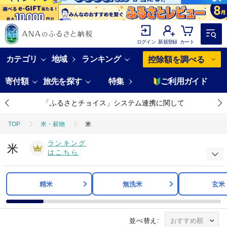
ログイン
新規登録
カート
カテゴリ
地域
ランキング
控除額を調べる
寄付額
旅先を探す
特集
ご利用ガイド
「ふるさとチョイス」システム連携に関して
TOP
米・穀物
米
ランキング
米
はこちら
精米
無洗米
玄米
並べ替え: