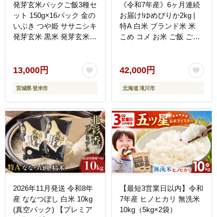
発芽玄米パックご飯3種セ
《令和7年産》6ヶ月連続
ット 150g×16パック 金の
お届け!ゆめぴりか2kg |
いぶき つや姫 ササニシキ
特A 白米 ブランド米 米
発芽玄米 黒米 発芽玄米
こめ コメ お米 ご飯 ごは
レンジ 有機栽培 パックラ
ん 単一米 滝川市 北海道
イス ご飯 米 レンチン
北海道産 道産 北海道米
【有機農園ファーミン株
定期便 生活応援 送料無料
13,000円
42,000円
式会社】 tm114
おすすめ 人気 お弁当 贈
宮城県 登米市
北海道 滝川市
答
2026年11月発送 令和8年
【最短3営業日以内】令和
産 ななつぼし 白米 10kg
7年産 ヒノヒカリ 無洗米
(真空パック) 【プレミア
10kg（5kg×2袋）