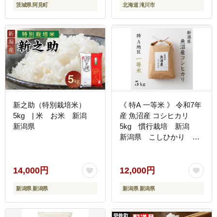
茨城県 阿見町
北海道 滝川市
贈答 お試し
新之助（特別栽培米）
《 特A 一等米 》 令和7年
5kg | 米 お米 新潟
産 魚沼産 コシヒカリ
新潟県
5kg 慣行栽培 新潟
新潟県 こしひかり 魚
沼 特A地区 5キロ
14,000円
12,000円
新潟県 新潟県
新潟県 新潟県