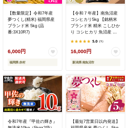
【数量限定】令和7年産
【令和７年産】南魚沼産
夢つくし(精米) 福岡県産
コシヒカリ5kg 【銘柄米
ブランド米 5kg (品
ブランド米 精米 こしひか
番:3X10R7)
り コシヒカリ 魚沼産 南
魚沼産 プレミアム 新潟米
5.0
（1）
新潟県産 高評価 高品質
高級 国産米 産直 ご飯 御
6,000円
16,000円
飯 ごはん 厳選】
福岡県 赤村
新潟県 南魚沼市
令和7年産『甲佐の輝き』
【最短7営業日以内発送】
無洗米10kg（5kg×2袋）
福岡県産米 夢つくし 5kg