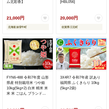
ム北彩香】
[HBL056]
21,000円
20,000円
北海道 妹背牛町
佐賀県 江北町
FYN6-488 令和7年度 山形
3X4R7 令和7年産 訳あり
県産 特別栽培米 つや姫
福岡県 ふくきらり 10kg
10kg(5kg×2) 白米 精米 米
(5kg×2袋)
米 米 ごはん ブランド米
特栽 つやひめ 2025年 贈
答 贈り物 ギフト 自宅 家