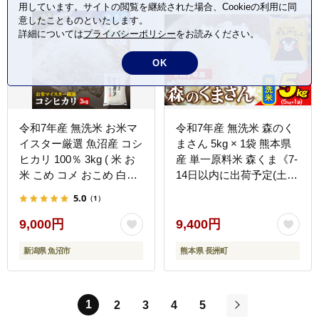
用しています。サイトの閲覧を継続された場合、Cookieの利用に同
意したことものといたします。
詳細については
プライバシーポリシー
をお読みください。
OK
令和7年産 無洗米 お米マ
令和7年産 無洗米 森のく
イスター厳選 魚沼産 コシ
まさん 5kg × 1袋 熊本県
ヒカリ 100％ 3kg ( 米 お
産 単一原料米 森くま《7-
米 こめ コメ おこめ 白米
14日以内に出荷予定(土日
こしひかり ) 新潟県
祝除く)》送料無料---
5.0
（1）
ng_mk7_wx_9400_5kg_m-
--
9,000円
9,400円
新潟県 魚沼市
熊本県 長洲町
1
2
3
4
5