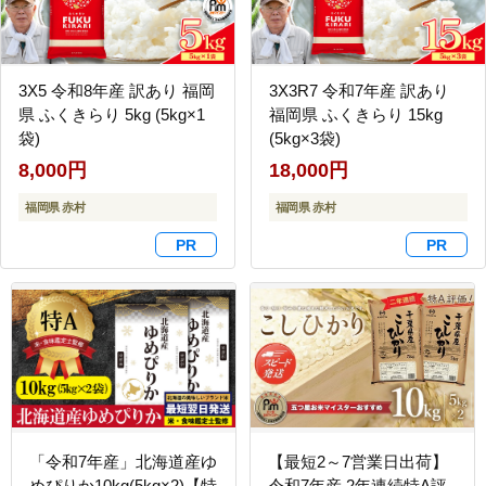
3X5 令和8年産 訳あり 福岡
3X3R7 令和7年産 訳あり
県 ふくきらり 5kg (5kg×1
福岡県 ふくきらり 15kg
袋)
(5kg×3袋)
8,000円
18,000円
福岡県 赤村
福岡県 赤村
「令和7年産」北海道産ゆ
【最短2～7営業日出荷】
めぴりか10kg(5kg×2)【特
令和7年産 2年連続特A評