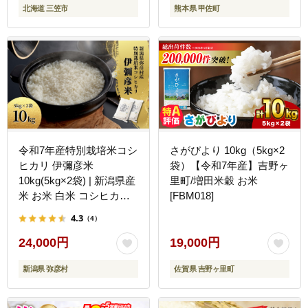
北海道 三笠市
熊本県 甲佐町
【価格改定ZQ】
令和7年産特別栽培米コシ
さがびより 10kg（5kg×2
ヒカリ 伊彌彦米
袋）【令和7年産】吉野ヶ
10kg(5kg×2袋) | 新潟県産
里町/増田米穀 お米
米 お米 白米 コシヒカリ
[FBM018]
精米 特別栽培米 伊彌彦米
4.3
（4）
10kg 送料無料 新潟県 弥
彦村
24,000円
19,000円
新潟県 弥彦村
佐賀県 吉野ヶ里町