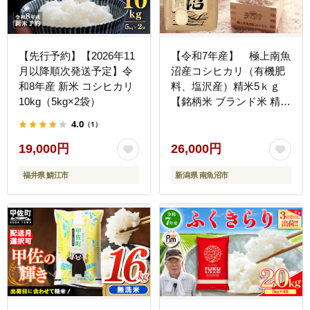
【先行予約】【2026年11
【令和7年産】 極上南魚
月以降順次発送予定】令
沼産コシヒカリ（有機肥
和8年産 新米 コシヒカリ
料、塩沢産）精米5ｋｇ
10kg（5kg×2袋）
【銘柄米 ブランド米 精米
こしひかり コシヒカリ 魚
4.0
（1）
沼産 新潟米 産地直送 お
米 米 こめ コメ ご飯 御飯
19,000円
26,000円
ごはん】
福井県 鯖江市
新潟県 南魚沼市