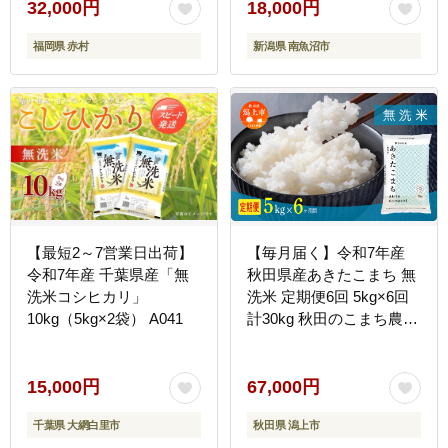
御飯 ごはん お米 米 こめ
32,000円
18,000円
コメ】
福岡県 赤村
新潟県 南魚沼市
【最短2～7営業日出荷】
【毎月届く】令和7年産
令和7年産 千葉県産「無
秋田県産あきたこまち 無
洗米コシヒカリ」
洗米 定期便6回 5kg×6回
10kg（5kg×2袋） A041
計30kg 秋田のこまち農場
潟上市
15,000円
67,000円
千葉県 大網白里市
秋田県 潟上市