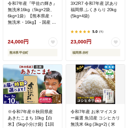
令和7年産『甲佐の輝き』
3X2R7 令和7年産 訳あり
無洗米16kg（5kg×2袋、
福岡県 ふくきらり 20kg
6kg×1袋）【熊本県産・
(5kg×4袋)
無洗米・16kg】 - 国産 白
米 無洗米 お米 ブレンド
5.0
（1）
米 複数原料米 訳あり 厳
選 マイスター 生活応援
24,000円
23,000円
ひのひかり 森のくまさん
熊本県 甲佐町
福岡県 赤村
おすすめ 熊本県 甲佐町
【価格改定ZO】
※令和7年産※秋田県産
令和7年産 お米マイスタ
あきたこまち 10kg【白
ー厳選 魚沼産 コシヒカリ
米】(5kg小分け袋)【1回
無洗米 6kg (3kg×2) ( 米