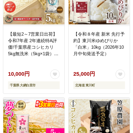
【最短2～7営業日出荷】
【令和８年産 新米 先行予
令和7年産 2年連続特A評
約】東川米ゆめぴりか
価!千葉県産コシヒカリ
「白米」10kg（2026年10
5kg無洗米（5kg×1袋）
月中旬発送予定）
E008
10,000円
25,000円
千葉県 大網白里市
北海道 東川町