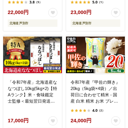
3.8
5.0
（5）
（1）
別市 芦別RICE 精米 白米
別市 芦別RICE 農家直送
お米 10キロ ブランド米
精米 白米 お米 10キロ 最
22,000円
23,000円
特Aランク 予約受付中 産
高級 特Aランク 予約受付
北海道 芦別市
北海道 芦別市
地直送 高評価 芦別応援米
中 高評価 芦別応援米
「令和7年産」北海道産な
令和7年産『甲佐の輝き』
なつぼし10kg(5kg×2)【特
20kg（5kg袋×4袋）／出
Aランク】米・食味鑑定
荷日に合わせて精米 - 国
士監修＜最短翌日発送＞
産 白米 精米 お米 ブレン
【1606018】
ド米 複数原料米 訳あり
4.0
（2）
厳選 マイスター 生活応援
ひのひかり 森のくまさん
17,000円
24,000円
おすすめ 熊本県 甲佐町