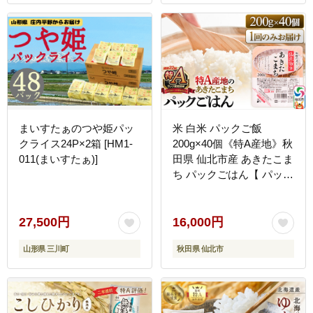
まいすたぁのつや姫パッ
米 白米 パックご飯
クライス24P×2箱 [HM1-
200g×40個《特A産地》秋
011(まいすたぁ)]
田県 仙北市産 あきたこま
ち パックごはん【 パック
ご飯 パックライス ご飯
ご飯パック ごはんパック
パック レトルト 米】
27,500円
16,000円
山形県 三川町
秋田県 仙北市