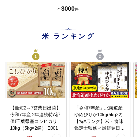
次
3000
全
件
米
ランキング
1
2
【最短2～7営業日出荷】
「令和7年産」北海道産
令和7年産 2年連続特A評
ゆめぴりか10kg(5kg×2)
価!千葉県産コシヒカリ
【特Aランク】米・食味
10kg（5kg×2袋） E001
鑑定士監修＜最短翌日発
送＞【1606120】