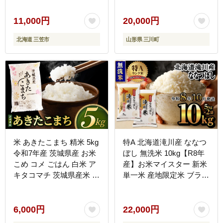
ム》)]
11,000円
20,000円
北海道 三笠市
山形県 三川町
米 あきたこまち 精米 5kg
特A 北海道滝川産 ななつ
令和7年産 茨城県産 お米
ぼし 無洗米 10kg【R8年
こめ コメ ごはん 白米 ア
産】お米マイスター 新米
キタコマチ 茨城県産米 単
単一米 産地限定米 ブラン
一米 単一原料米 安心 安
ド米 北海道米 北海道産
全 送料無料 国産 人気 数
白米 精米 米 こめ コメ お
量限定 高評価（85-29）
米 ご飯 おにぎり 道産 送
6,000円
22,000円
料無料 むせんまい 限定