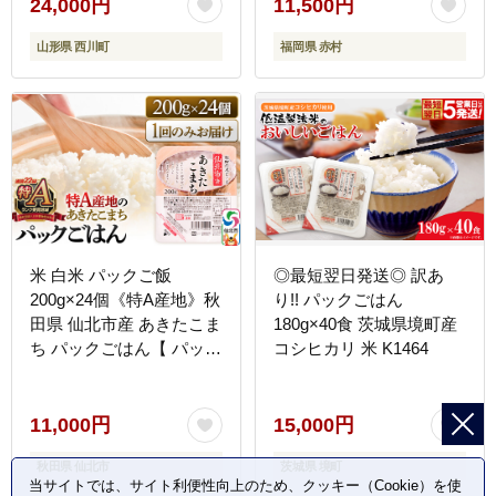
庭 山形県 西川町 月山
24,000円
11,500円
山形県 西川町
福岡県 赤村
米 白米 パックご飯
◎最短翌日発送◎ 訳あ
200g×24個《特A産地》秋
り!! パックごはん
田県 仙北市産 あきたこま
180g×40食 茨城県境町産
ち パックごはん【 パック
コシヒカリ 米 K1464
ご飯 パックライス ご飯
ご飯パック ごはんパック
パック レトルト 米】
11,000円
15,000円
秋田県 仙北市
茨城県 境町
当サイトでは、サイト利便性向上のため、クッキー（Cookie）を使