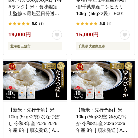
Aランク】米・食味鑑定
価!千葉県産コシヒカリ
士監修＜最短翌日発送＞
10kg（5kg×2袋） E001
【1606120】
5.0
5.0
（1）
（1）
19,000円
15,000円
北海道 三笠市
千葉県 大網白里市
【新米・先行予約】米
【新米・先行予約】米
10kg (5kg×2袋) ななつぼ
10kg (5kg×2袋) ゆめぴり
し 令和8年産 2026 2026
か 令和8年産 2026 2026
年産 8年 [ 順次発送 ] ANA
年産 8年 [ 順次発送 ] ANA
限定 北海道 芦別市産 芦
限定 北海道 芦別市産 芦