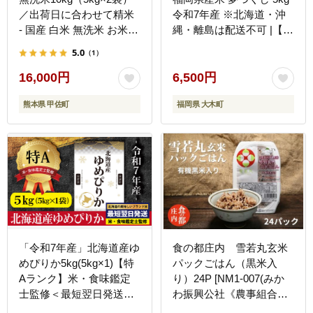
／出荷日に合わせて精米
令和7年産 ※北海道・沖
- 国産 白米 無洗米 お米
縄・離島は配送不可 |【精
ブレンド米 複数原料米 訳
米 単一米 単一原料米 7年
5.0
（1）
あり 厳選 マイスター 生
産 国産 お米 ブランド米
活応援 ひのひかり 森のく
5kg × 1 ゆめつくし】
16,000円
6,500円
まさん おすすめ 熊本県
CY008_01
熊本県 甲佐町
福岡県 大木町
甲佐町【価格改定ZL】
「令和7年産」北海道産ゆ
食の都庄内 雪若丸玄米
めぴりか5kg(5kg×1)【特
パックごはん（黒米入
Aランク】米・食味鑑定
り）24P [NM1-007(みか
士監修＜最短翌日発送＞
わ振興公社《農事組合法
【1606508】
人 庄内協同ファー