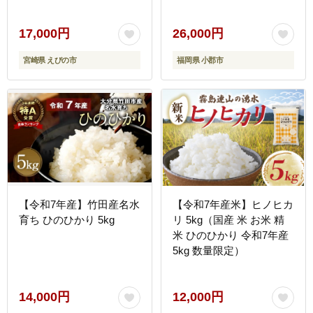
にぎり お弁当 宮崎県産
3回 お楽しみ
九州産 送料無料 冷めても
美味しい
17,000円
26,000円
宮崎県 えびの市
福岡県 小郡市
【令和7年産】竹田産名水
【令和7年産米】ヒノヒカ
育ち ひのひかり 5kg
リ 5kg（国産 米 お米 精
米 ひのひかり 令和7年産
5kg 数量限定）
14,000円
12,000円