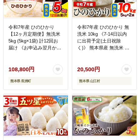
令和7年産 ひのひかり
令和7年産 ひのひかり 無
【12ヶ月定期便】無洗米
洗米 10kg 《7-14日以内
5kg (5kg×1袋) 計12回お
に出荷予定(土日祝除
届け 《お申込み翌月から
く)》 熊本県産 無洗米 精
出荷》 熊本県産 無洗米
米 ひの 送料無料 熊本県
精米 ひの 米 こめ お米 熊
山江村---
本県 長洲町---
yme_lcl_562_10kg---
108,800円
20,500円
hn7tei_108800_5kg_mo12_ng_m-
熊本県 長洲町
熊本県 山江村
--