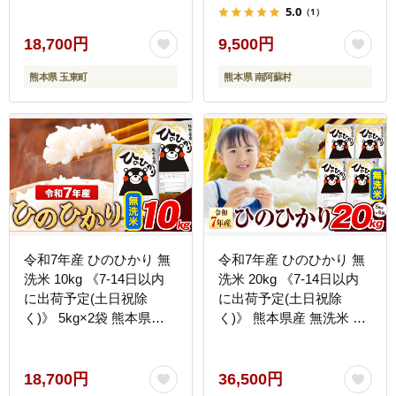
ト 熊本県産 玉東町産含む
阿蘇村産含む) 単一原料
5.0
（1）
5kg×2袋 無洗米 精米 玉東
米 南阿蘇村---
町 森くま 10kg《7-14日
mna_hn7_3e7e_9500_5kg_m-
18,700円
9,500円
以内に出荷予定(土日祝除
--
熊本県 玉東町
熊本県 南阿蘇村
く)》ブランド米---
gkt_lcl_719_10kg---
令和7年産 ひのひかり 無
令和7年産 ひのひかり 無
洗米 10kg 《7-14日以内
洗米 20kg 《7-14日以内
に出荷予定(土日祝除
に出荷予定(土日祝除
く)》 5kg×2袋 熊本県産
く)》 熊本県産 無洗米 精
米 精米---
米 氷川町 ひの 送料無料
ng_hn7_wx_18700_10kg_m-
ヒノヒカリ コメ 便利 ブ
--
ランド米 お米 おこめ 熊
18,700円
36,500円
本 SDGs---