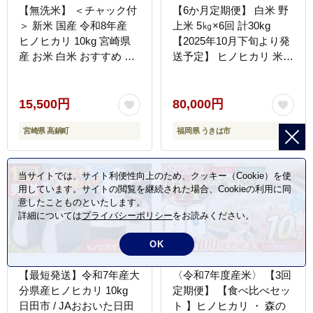
【無洗米】 ＜チャック付
【6か月定期便】 白米 野
＞ 新米 国産 令和8年産
上米 5㎏×6回 計30kg
ヒノヒカリ 10kg 宮崎県
【2025年10月下旬より発
産 お米 白米 おすすめ 簡
送予定】 ヒノヒカリ 米
単 ご飯 弁当 精米 おにぎ
こめ コメ お米 常温 国産
り
15,500円
80,000円
宮崎県 高鍋町
福岡県 うきは市
当サイトでは、サイト利便性向上のため、クッキー（Cookie）を使
用しています。サイトの閲覧を継続された場合、Cookieの利用に同
意したことものといたします。
詳細については
プライバシーポリシー
をお読みください。
OK
【最短発送】令和7年産大
〈令和7年度産米〉 【3回
分県産ヒノヒカリ 10kg
定期便】 【食べ比べセッ
日田市 / JAおおいた日田
ト 】ヒノヒカリ ・ 森の