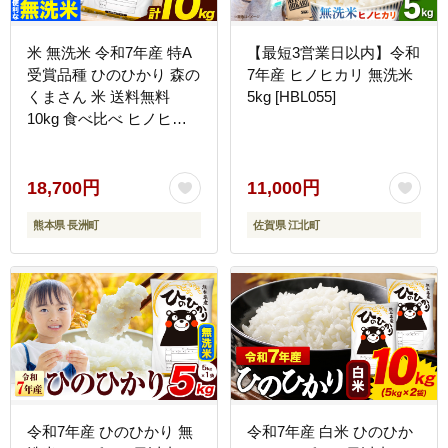
米 無洗米 令和7年産 特A
【最短3営業日以内】令和
受賞品種 ひのひかり 森の
7年産 ヒノヒカリ 無洗米
くまさん 米 送料無料
5kg [HBL055]
10kg 食べ比べ ヒノヒカ
リ 厳選 熊本県産(長洲町
産含む) 米 お米 森くま
《7-14日以内に出荷予定
18,700円
11,000円
(土日祝除く)》長洲町---
熊本県 長洲町
佐賀県 江北町
ng_hm7_wx_18700_10kg-
--
令和7年産 ひのひかり 無
令和7年産 白米 ひのひか