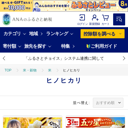
ログイン
新規登録
カート
カテゴリ
地域
ランキング
控除額を調べる
寄付額
旅先を探す
特集
ご利用ガイド
「ふるさとチョイス」システム連携に関して
TOP
米・穀物
米
ヒノヒカリ
ヒノヒカリ
並べ替え: