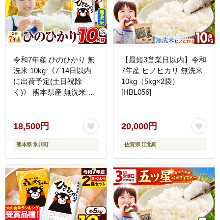
令和7年産 ひのひかり 無
【最短3営業日以内】令和
洗米 10kg 《7-14日以内
7年産 ヒノヒカリ 無洗米
に出荷予定(土日祝除
10kg（5kg×2袋）
く)》 熊本県産 無洗米 精
[HBL056]
米 氷川町 ひの 送料無料
ヒノヒカリ コメ 便利 ブ
ランド米 お米 おこめ 熊
18,500円
20,000円
本 SDGs---
熊本県 氷川町
佐賀県 江北町
hkw_lcl_362_10kg---