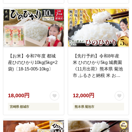
【お米】令和7年度 都城
【先行予約】令和8年産
産ひのひかり10kg(5kg×2
米 ひのひかり5kg 城農園
袋)〔18-15-005-10kg〕
《11月出荷》熊本県 菊池
市 ふるさと納税 米 お米
ご飯 ごはん 白ご飯 七城
ひのひかり ヒノヒカリ 令
和8年産 菊池米 先行予約
18,000円
12,000円
精米 白米---306-0001---
宮崎県 都城市
熊本県 菊池市