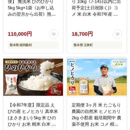
便】 無洗米 ひのひかり
り 10kg《7-14日以内に出
5kg 5kg×1袋《お申し込
荷予定(土日祝除く)》コ
みの翌月から出荷》熊本
メ 米 白米 令和7年産 高
県産 単一原料米 南阿蘇村
レビュー｜人気米 熊本県
ひのひかり 送料無料 熊本
産米 お米 生活応援米---
県 米 コメ こめ 国産---
gkt_lcl_709_10kg---
110,000円
18,700円
hn7tei_110000_5kg_mo12_mna_m-
熊本県 南阿蘇村
熊本県 玉東町
--
【令和7年度】限定品 え
定期便 3ヶ月 米 たごもり
びの産 ヒノヒカリ 真幸米
農園の自然米 ヒノヒカリ
(まさきまい) 5kg 米 ひの
2kg 小郡産 栽培期間中 農
ひかり お米 精米 白米 お
薬不使用 お米 コメ 精米