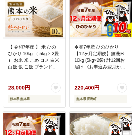
【 令和7年産 】 米 ひの
令和7年産 ひのひかり
ひかり 10kg （ 5kg × 2袋
【12ヶ月定期便】無洗米
） お米 米 こめ コメ 白米
10kg (5kg×2袋) 計12回お
白飯 飯 ご飯 ブランド米
届け 《お申込み翌月から
ブランド 国産 熊本県産
出荷》 熊本県産 無洗米
甘み 旨み 食感 食卓
精米 ひの 米 こめ お米 熊
本県 長洲町---
28,000円
220,400円
hn7tei_220400_10kg_mo12_n
熊本県 熊本県
熊本県 長洲町
--