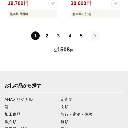
--
yme_lcl_564_20kg---
18,700円
38,000円
熊本県 長洲町
熊本県 山江村
1
2
3
4
5
次
1508
全
件
お礼の品から探す
ANAオリジナル
定期便
酒
肉類
加工食品
旅行・宿泊・体験
魚介類
麺類