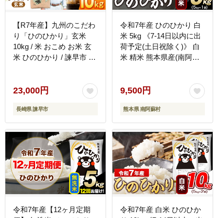
【R7年産】九州のこだわ
令和7年産 ひのひかり 白
り「ひのひかり」玄米
米 5kg 《7-14日以内に出
10kg / 米 おこめ お米 玄
荷予定(土日祝除く)》 白
米 ひのひかり / 諫早市 /
米 精米 熊本県産(南阿蘇
上島農産 [AHAS004]
村産含む) 単一原料米 南
阿蘇村---
mna_hn7_3e7e_9500_5kg_h-
23,000円
9,500円
--
長崎県 諫早市
熊本県 南阿蘇村
令和7年産【12ヶ月定期
令和7年産 白米 ひのひか