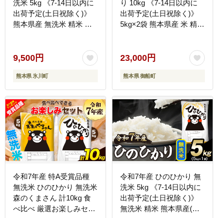
洗米 5kg 《7-14日以内に
り 10kg 《7-14日以内に
出荷予定(土日祝除く)》
出荷予定(土日祝除く)》
熊本県産 無洗米 精米 氷
5kg×2袋 熊本県産 米 精米
川町 ひの 送料無料 ヒノ
ひの 御船町---
ヒカリ コメ 便利 ブラン
mifune_lcl_1656_10kg---
ド米 お米 おこめ 熊本
9,500円
23,000円
SDGs---
熊本県 氷川町
熊本県 御船町
hkw_lcl_255_5kg---
令和7年産 特A受賞品種
令和7年産 ひのひかり 無
無洗米 ひのひかり 無洗米
洗米 5kg 《7-14日以内に
森のくまさん 計10kg 食
出荷予定(土日祝除く)》
べ比べ 厳選お楽しみセッ
無洗米 精米 熊本県産(南