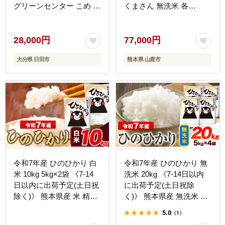
グリーンセンター こめ コ
くまさん 無洗米 各
メ 米 [ARDX027]
5kg【株式会社 農産ベス
トパートナー】 令和7年
産 [ZBP086]
28,000円
77,000円
大分県 日田市
熊本県 山鹿市
令和7年産 ひのひかり 白
令和7年産 ひのひかり 無
米 10kg 5kg×2袋 《7-14
洗米 20kg 《7-14日以内
日以内に出荷予定(土日祝
に出荷予定(土日祝除
除く)》 熊本県産 米 精米-
く)》 熊本県産 無洗米 精
--
米 ひの 送料無料 熊本県
5.0
（1）
ng_hn7_wx_18700_10kg_h-
山江村---