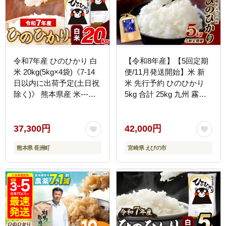
令和7年産 ひのひかり 白
【令和8年産】【5回定期
米 20kg(5kg×4袋)《7-14
便/11月発送開始】米 新
日以内に出荷予定(土日祝
米 先行予約 ひのひかり
除く)》 熊本県産 米---
5kg 合計 25kg 九州 霧島
ng_hn7_wx_37300_20kg_h-
えびの産 ヒノヒカリ 発送
--
直前に精米 農家 直送 お
米 おこめ こめ コメ 白米
37,300円
42,000円
ふるさと納税 5キロ 九州
熊本県 長洲町
宮崎県 えびの市
産 宮崎県産 宮崎県 送料
無料