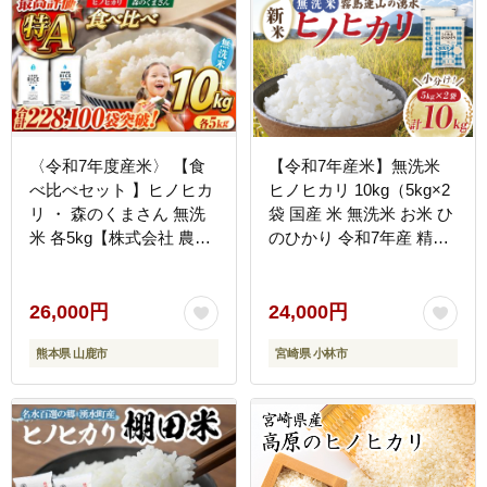
〈令和7年度産米〉 【食
【令和7年産米】無洗米
べ比べセット 】ヒノヒカ
ヒノヒカリ 10kg（5kg×2
リ ・ 森のくまさん 無洗
袋 国産 米 無洗米 お米 ひ
米 各5kg【株式会社 農産
のひかり 令和7年産 精米
ベストパートナー】 お米
ひのひかり 小分け 数量限
コメ 熊本 特A 精米 ごは
定）
ん 特産品 令和7年産
26,000円
24,000円
[ZBP046]
熊本県 山鹿市
宮崎県 小林市