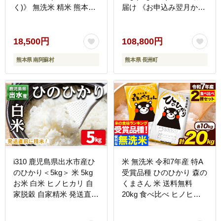
く)》 無洗米 精米 熊本県
届け 《お申込み翌月から
産(南阿蘇村産含む) 単一
出荷》 熊本県産 白米 精
原料米 南阿蘇村---
米 ひの 米 こめ お米 熊本
mna_hn7_3e7e_18500_10kg_m-
県 長洲町---
18,500円
108,800円
--
hn7tei_108800_5kg_mo12_ng
熊本県 南阿蘇村
熊本県 長洲町
--
i310 鹿児島県出水市産ひ
米 無洗米 令和7年産 特A
のひかり＜5kg＞ 米 5kg
受賞品種 ひのひかり 森の
お米 白米 ヒノヒカリ 自
くまさん 米 送料無料
家脱穀 自家精米 発送直前
20kg 食べ比べ ヒノヒカ
精米 おにぎり ごはん お
リ 厳選 熊本県産(長洲町
米マイスター 厳選 【田上
産含む) 米 お米 森くま