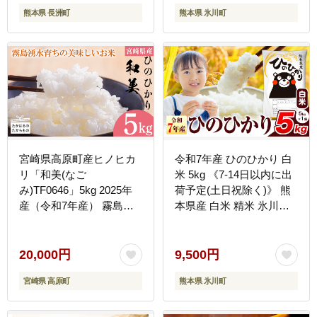
熊本県 長洲町
熊本県 氷川町
hkw_lcl_259_20kg---
宮崎県高原町産ヒノヒカ
令和7年産 ひのひかり 白
リ「和美(なご
米 5kg 《7-14日以内に出
み)TF0646」5kg 2025年
荷予定(土日祝除く)》 熊
産（令和7年産） 霧島連
本県産 白米 精米 氷川町
山の麓の大地で健やかに
ひの 送料無料 ヒノヒカリ
育ったヒノヒカリ 霧島湧
コメ 便利 ブランド米 お
水 3年連続特A地区に指定
米 おこめ 熊本 SDGs---
20,000円
9,500円
される高原町の美味しい
hkw_lcl_254_5kg---
宮崎県 高原町
熊本県 氷川町
お米 白米 精米 ごはん ご
飯TF0646‐P00053