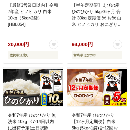
【最短3営業日以内】令和
【半年定期便】えびの産
7年産 ヒノヒカリ 白米
ひのひかり 5kg×6ヶ月 合
10kg（5kg×2袋）
計 30kg 定期便 米 お米 白
[HBL054]
米 ヒノヒカリ おにぎり
お弁当 九州 宮崎県 特選
米 冷めても美味しい 送料
無料
20,000円
94,000円
佐賀県 江北町
宮崎県 えびの市
令和7年産 ひのひかり 無
令和7年産 ひのひかり
洗米 10kg 《7-14日以内
【12ヶ月定期便】白米
に出荷予定(土日祝除
5kg (5kg×1袋) 計12回お