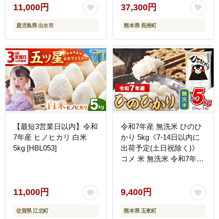
商店】
《7-14日以内に出荷予定
11,000円
37,300円
(土日祝除く)》長洲町---
鹿児島県 出水市
熊本県 長洲町
ng_hm7_wx_37300_20kg-
--
【最短3営業日以内】令和
令和7年産 無洗米 ひのひ
7年産 ヒノヒカリ 白米
かり 5kg《7-14日以内に
5kg [HBL053]
出荷予定(土日祝除く)》
コメ 米 無洗米 令和7年産
高レビュー｜人気米 熊本
県産米 お米 生活応援米---
gkt_lcl_708_5kg---
11,000円
9,400円
佐賀県 江北町
熊本県 玉東町