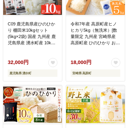
C09 鹿児島県産ひのひか
令和7年産 高原町産ヒノ
り 棚田米10kgセット
ヒカリ5kg（無洗米）[数
(5kg×2袋) 国産 九州産 鹿
量限定 九州産 宮崎県産
児島県産 湧水町産 10kg
高原町産 ひのひかり お米
お米 おこめ 米 白米 ご飯
白米] TF0853-P00032
ごはん おにぎり ひのひか
り ヒノヒカリ 令和7年産
32,000円
18,000円
【くりの物産館】
鹿児島県 湧水町
宮崎県 高原町