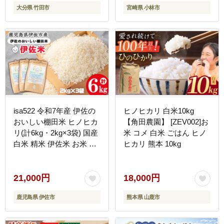
大分県 竹田市
宮崎県 小林市
isa522 令和7年産 伊佐の
ヒノヒカリ 白米10kg
おいしい棚田米 ヒノヒカ
【角田農園】 [ZEV002]お
リ(計6kg・2kg×3袋) 国産
米 コメ 白米 ごはん ヒノ
白米 精米 伊佐米 お米 米
ヒカリ 熊本 10kg
ごはん ご飯 ひのひかり
【薩摩美食倶楽部】
21,000円
18,000円
鹿児島県 伊佐市
熊本県 山鹿市