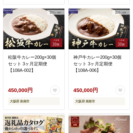
期便 頒布会
ィナー 誕生日 忘年会 】
松阪牛カレー200g×30個
神戸牛カレー200g×30個
セット 3ヶ月定期便
セット 3ヶ月定期便
【108A-002】
【108A-006】
450,000円
450,000円
大阪府 泉南市
大阪府 泉南市