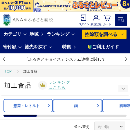
ログイン
新規登録
カート
カテゴリ
地域
ランキング
控除額を調べる
寄付額
旅先を探す
特集
ご利用ガイド
「ふるさとチョイス」システム連携に関して
TOP
加工食品
ランキング
加工食品
はこちら
惣菜・レトルト
鍋
調味
並べ替え: