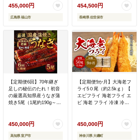
455,000円
454,500円
広島県 福山市
長崎県 佐世保市
【定期便6回】70年継ぎ
【定期便9か月】大海老フ
足しの秘伝のたれ！初音
ライ5０尾（約2.5kｇ）【
の厳選高知県産うなぎ蒲
エビフライ 海老フライ エ
焼き5尾（1尾約190g～
ビ 海老 フライ 冷凍 冷凍
220g）＿ 国産 うなぎ 鰻
食品 神奈川県 大磯町 ブ
蒲焼き かば焼き タレ付き
ラックタイガー 大海老 洋
高知県産 冷凍 海鮮 うな
食 進物用 お惣菜 父の日
450,000円
450,000円
重 ひつまぶし 人気 おす
お歳暮 ギフト 贈答品 食
高知県 室戸市
神奈川県 大磯町
すめ 土用の丑の日 6回定
品 増粘多糖類 母の日 デ