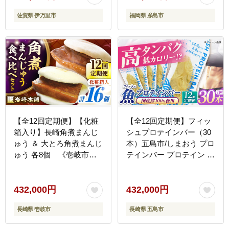
[ASP044]
佐賀県 伊万里市
福岡県 糸島市
【全12回定期便】【化粧
【全12回定期便】フィッ
箱入り】長崎角煮まんじ
シュプロテインバー（30
ゅう ＆ 大とろ角煮まんじ
本）五島市/しまおう プロ
ゅう 各8個 《壱岐市》
テインバー プロテイン 筋
【岩崎本舗】冷凍 豚 豚角
トレ 魚 [PAY070]
煮 角煮饅頭 簡単調理 お
やつ お取り寄せ 長崎
432,000円
432,000円
[JHA055] 400000 400000
長崎県 壱岐市
長崎県 五島市
円 40万円