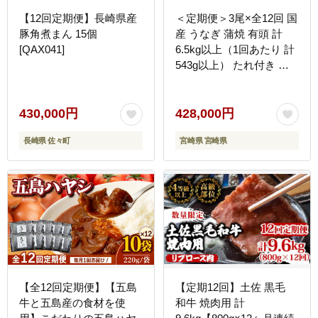
【12回定期便】長崎県産
＜定期便＞3尾×全12回 国
豚角煮まん 15個
産 うなぎ 蒲焼 有頭 計
[QAX041]
6.5kg以上（1回あたり 計
543g以上） たれ付き 宮
崎県産 鰻 中村商店
430,000円
428,000円
長崎県 佐々町
宮崎県 宮崎県
【全12回定期便】【五島
【定期12回】土佐 黒毛
牛と五島産の食材を使
和牛 焼肉用 計