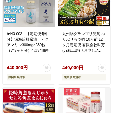
b440-003 【定期便4回
九州鍋グランプリ受賞 ぷ
分】深海鮫肝臓油 アク
りぷりもつ鍋 10人前 12
アマリン300mg×360粒
ヶ月定期便 有限会社味万
（約3ヶ月分）4回定期便
(万彩工房)《お申し込み
の翌月から出荷》 菊池市
産・熊本県産和牛使用 モ
ツ鍋 鍋セット セット モ
440,000円
440,000円
ツ 牛丸腸 無添加スープ
静岡県 焼津市
熊本県 菊池市
ちゃんぽん麺 薬味付き 送
料無料 ---0000002c1-00b-
01---