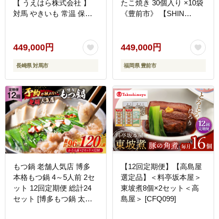
【 うえはら株式会社 】
たこ焼き 30個入り ×10袋
対馬 やきいも 常温 保存
《豊前市》 【SHIN
食 濃密 甘い おやつ 濃蜜
SHIN】 冷凍 大粒 たこ焼
スイーツ デザート
き [VAT021]
[WAI056]
449,000円
449,000円
長崎県 対馬市
福岡県 豊前市
もつ鍋 老舗人気店 博多
【12回定期便】【高島屋
本格もつ鍋 4～5人前 2セ
選定品】＜料亭坂本屋＞
ット 12回定期便 総計24
東坡煮8個×2セット＜高
セット [博多もつ鍋 太閤
島屋＞ [CFQ099]
福岡県 筑紫野市