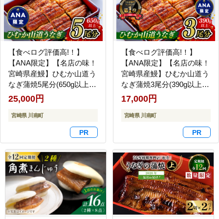
【食べログ評価高!！】
【食べログ評価高!！】
【ANA限定】【名店の味！
【ANA限定】【名店の味！
宮崎県産鰻】ひむか山道う
宮崎県産鰻】ひむか山道う
なぎ蒲焼5尾分(650g以上)
なぎ蒲焼3尾分(390g以上)
【 国産 うなぎ ウナギ 鰻】
【 国産 うなぎ ウナギ 鰻
25,000円
17,000円
[B08412]
】 [B08411]
宮崎県 川南町
宮崎県 川南町