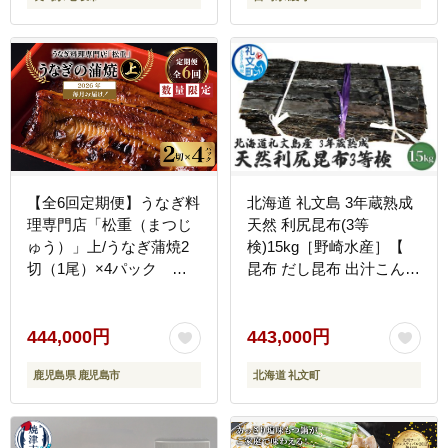
【全6回定期便】うなぎ料
北海道 礼文島 3年蔵熟成
理専門店「松重（まつじ
天然 利尻昆布(3等
ゅう）」上/うなぎ蒲焼2
検)15kg［野崎水産］【
切（1尾）×4パック
昆布 だし昆布 出汁こんぶ
K019-T08_b
天然 利尻昆布 熟成 海藻
和食 旨味 業務用 大容量
】
444,000円
443,000円
鹿児島県 鹿児島市
北海道 礼文町