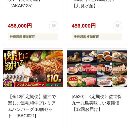
［AKAB135］
【丸良水産】
［AKAB222］
456,000円
456,000円
神奈川県 横須賀市
神奈川県 横須賀市
【全12回定期便】醤油で
[A520］《定期便》佐世保
楽しむ黒毛和牛プレミア
九十九島美味しい定期便
ムハンバーグ 10個セッ
【12回お届け】
ト [BACI021]