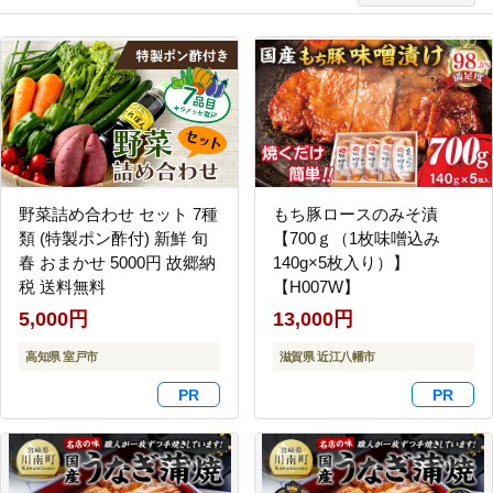
野菜詰め合わせ セット 7種
もち豚ロースのみそ漬
類 (特製ポン酢付) 新鮮 旬
【700ｇ（1枚味噌込み
春 おまかせ 5000円 故郷納
140g×5枚入り）】
税 送料無料
【H007W】
5,000円
13,000円
高知県 室戸市
滋賀県 近江八幡市