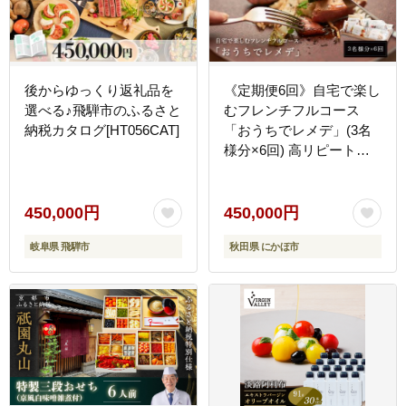
後からゆっくり返礼品を
《定期便6回》自宅で楽し
選べる♪飛騨市のふるさと
むフレンチフルコース
納税カタログ[HT056CAT]
「おうちでレメデ」(3名
様分×6回) 高リピート率/
にかほガストロノミー
450,000円
450,000円
岐阜県 飛騨市
秋田県 にかほ市