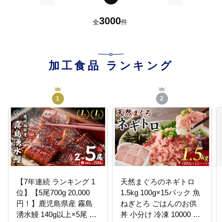
前
次
3000
全
件
加工食品
ランキング
1
2
【7年連続 ランキング 1
天然まぐろのネギトロ
位】【5尾700g 20,000
1.5kg 100g×15パック 魚
円！】鹿児島県産 霧島
ねぎとろ ごはんのお供
湧水鰻 140g以上×5尾 国
丼 小分け 冷凍 10000 海