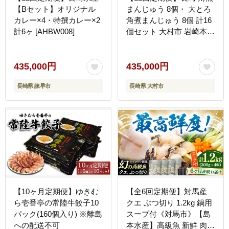
【Bセット】オリジナル
まんじゅう 8個・ 大とろ
カレー×4・特撰カレー×2
角煮まんじゅう 8個 計16
計6ヶ [AHBW008]
個セット 大村市 岩崎本舗
[ACAH022]
435,000円
435,000円
長崎県 諫早市
長崎県 大村市
【10ヶ月定期便】ゆきむ
【全6回定期便】対馬産
ら壱番亭の常陸牛餃子10
クエ ぶつ切り 1.2kg 鍋用
パック(160個入り) ※離島
スープ付《対馬市》【島
への配送不可
本水産】高級魚 新鮮 肉厚