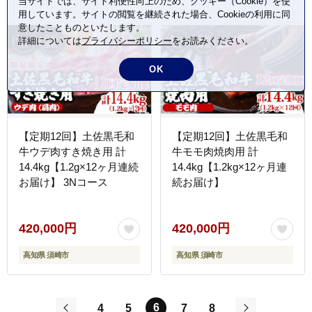
当サイトでは、サイト利便性向上のため、クッキー（Cookie）を使
用しています。サイトの閲覧を継続された場合、Cookieの利用に同
意したことものといたします。
詳細については
プライバシーポリシー
をお読みください。
OK
【定期12回】土佐黒毛和
【定期12回】土佐黒毛和
牛ウデ肉すき焼き用 計
牛モモ肉焼肉用 計
14.4kg【1.2g×12ヶ月連続
14.4kg【1.2kg×12ヶ月連
お届け】 3Nコース
続お届け】
420,000円
420,000円
高知県 須崎市
高知県 須崎市
6
4
5
7
8