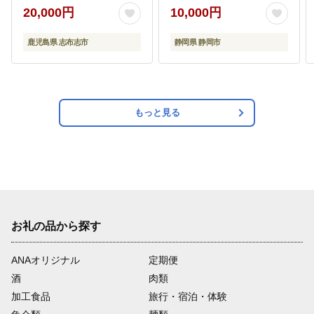
産 蒲焼き ウナギ うなぎ
の幸 ◆
20,000円
10,000円
5尾 九州産 かばやき 冷
凍 うな重 ひつまぶし タ
鹿児島県 志布志市
静岡県 静岡市
レ 山椒 ランキング 人気
b0-219-yy
もっと見る
お礼の品から探す
ANAオリジナル
定期便
酒
肉類
加工食品
旅行・宿泊・体験