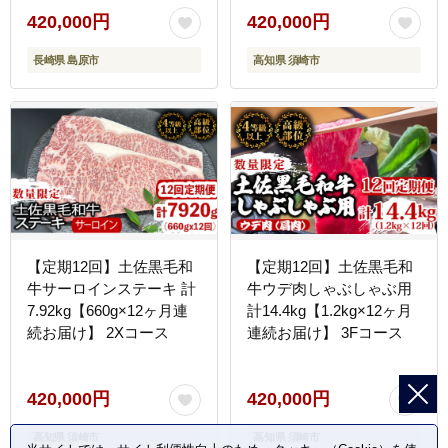
単 こじま 角煮家こじま
420,000円
420,000円
長崎県 島原市 ]
長崎県 島原市
高知県 須崎市
【定期12回】土佐黒毛和
【定期12回】土佐黒毛和
牛サーロインステーキ 計
牛ウデ肉しゃぶしゃぶ用
7.92kg【660g×12ヶ月連
計14.4kg【1.2kg×12ヶ月
続お届け】 2Xコース
連続お届け】 3Fコース
420,000円
420,000円
高知県 須崎市
高知県 須崎市