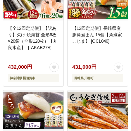
【全12回定期便】【訳あ
【12回定期便】長崎県産
り】欠け 焼海苔 全形6枚
豚角煮まん 15個【角煮家
×20袋（全形120枚）【丸
こじま】 [OCL040]
良水産】［ AKAB279］
432,000円
431,000円
神奈川県 横須賀市
長崎県 川棚町