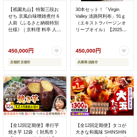
【祇園丸山】特製三段お
30本セット！「Virgin
せち 京風白味噌雑煮付 6
Valley 淡路阿利布」91ｇ
人前《ふるさと納税特別
（エキストラバージンオ
仕様》｜京料理 料亭 人気
リーブオイル）【2025年
おせち［ 京都 料亭 老舗
度産】
おせち 京料理 人気 おす
すめ 2027 正月 お祝い お
450,000円
450,000円
せち料理 グルメ ご自宅用
京都府 京都市
兵庫県 淡路市
お取り寄せ 通販 送料無料
ふるさと納税 ］
【全12回定期便】孝行芋
【全12回定期便】タコが
焼き芋 12袋 《 対馬市 》
大きな和風味 SHINSHIN