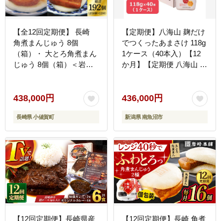
【全12回定期便】 長崎
【定期便】八海山 麹だけ
角煮まんじゅう 8個
でつくったあまさけ 118g
（箱）・ 大とろ角煮まん
1ケース（40本入）【12
じゅう 8個（箱）＜岩崎
か月】【定期便 八海山 麹
本舗＞ 角煮まんじゅう 角
こうじ 米麹 甘酒 あま酒
煮まんじゅう [DBG030]
あまさけ ノンアル セット
すっきり 味わい ホット
438,000円
436,000円
飲み切り】
長崎県 小値賀町
新潟県 南魚沼市
【12回定期便】長崎県産
【12回定期便】長崎 角煮