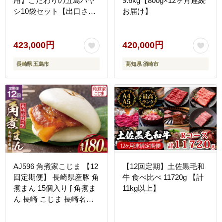
用】こだわりの五島ハヤ
9.6kg【800g×12ヶ月連続
シ10袋セット【出口さん
お届け】
ご】 [PBK021]
423,000円
420,000円
長崎県 五島市
高知県 須崎市
AJ596 角煮家こじま 【12
【12回定期】土佐黒毛和
回定期便】 長崎県産豚 角
牛 食べ比べ 11720g 【計
煮まん 15個入り [ 角煮ま
11kg以上】
ん 長崎 こじま 長崎名物
角煮まんじゅう 角煮 まん
じゅう 手軽 簡単調理 簡