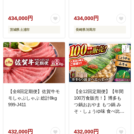
本格的 海鮮 鍋セット フ
ライ 煮付け アラ
[WBI020]
434,000円
434,000円
茨城県 土浦市
長崎県 対馬市
【全8回定期便】佐賀牛モ
【全12回定期便】【年間
モしゃぶしゃぶ 総計8kg
100万食販売！】博多も
999-J411
つ鍋おおやま もつ鍋 み
そ・しょうゆ味 食べ比べ
セット各4人前（合計8人
前） 醤油 味噌 モツ鍋 糸
島市 / 株式会社ラブ
432,000円
432,000円