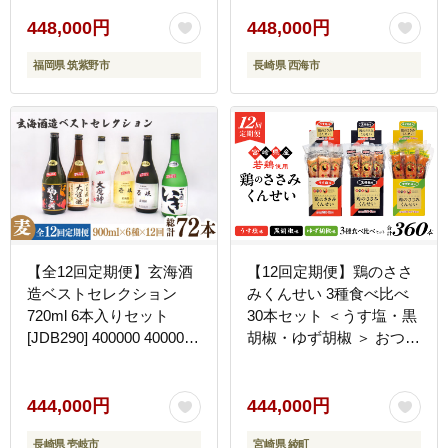
21761358] 鍋 モツ鍋 もつ
鍋セット モツ鍋セット も
448,000円
448,000円
つ モツ 牛もつ 牛モツ 牛
福岡県 筑紫野市
長崎県 西海市
もつ鍋 牛モツ鍋
【全12回定期便】玄海酒
【12回定期便】鶏のささ
造ベストセレクション
みくんせい 3種食べ比べ
720ml 6本入りセット
30本セット ＜うす塩・黒
[JDB290] 400000 400000
胡椒・ゆず胡椒 ＞ おつま
円 40万円
み スモーク チキン 燻製
【雲海物産】_A0114-227
444,000円
444,000円
長崎県 壱岐市
宮崎県 綾町