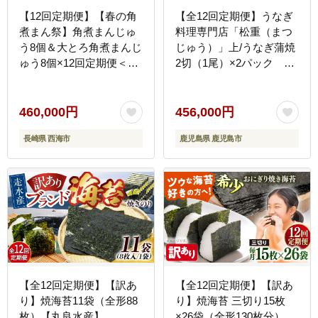
【12回定期便】【春の角
【全12回定期便】うなぎ
煮まん祭】角煮まんじゅ
料理専門店「松重（まつ
う8個＆大とろ角煮まんじ
じゅう）」上/うなぎ蒲焼
ゅう8個×12回定期便＜岩
2切（1尾）×2パック
崎本舗＞ [CFE034]
K019-T06_c
460,000円
456,000円
長崎県 西海市
鹿児島県 鹿児島市
【全12回定期便】【訳あ
【全12回定期便】【訳あ
り】焼海苔11袋（全形88
り】焼海苔 三切り15枚
枚）【丸良水産】
×26袋（全形130枚分）