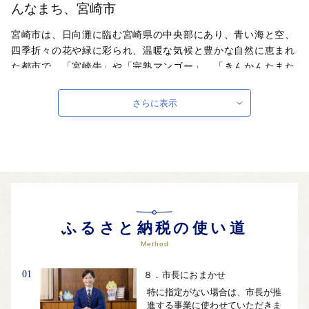
んなまち、宮崎市
宮崎市は、日向灘に臨む宮崎県の中央部にあり、青い海と空、
四季折々の花や緑に彩られ、温暖な気候と豊かな自然に恵まれ
た都市で、「宮崎牛」や「完熟マンゴー」、「きんかんたまた
ま」など食材も豊富です。また、プロスポーツのキャンプ地と
しても有名で、マリンスポーツやゴルフなども気軽に楽しめ、
さらに表示
ファンにはたまらない魅力がつまっています。宮崎市が誇る食
やスポーツを多くの方に体験していただき、宮崎の魅力を知っ
ていただければ幸いです。
自治体ホームページは
こちら
（外部サイト）
外部サイトへ遷移します。
個人情報の保護は遷移先サイトの方針に従います。
ふるさと納税の使い道
Method
01
８．市長におまかせ
特に指定がない場合は、市長が推
進する事業に使わせていただきま