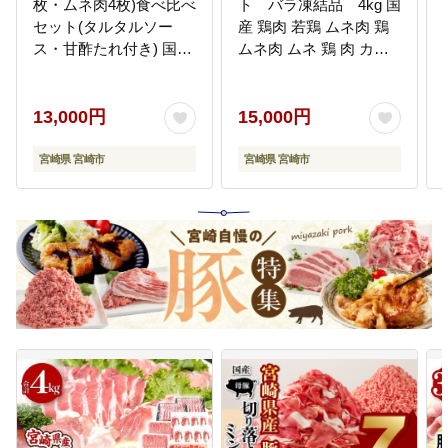
枚・ムネ肉4枚)食べ比べ
ト バラ凍結品 4kg 国
セット(タルタルソー
産 鶏肉 若鶏 ムネ肉 鶏
ス・甘酢たれ付き) 国産
ムネ肉 ムネ 鶏 肉 カッ
宮崎県産 チキン南蛮 食
ト済み カット済 カット
べ比べ たれ タルタルソ
料理 サラダチキン チキ
ース セット 冷凍 モモ
ン南蛮 照り焼き IQF 冷
13,000円
15,000円
ムネ 鶏肉 郷土料理 宮崎
凍 小分け チャック チャ
名物 グルメ
ック付き 保存 便利 グル
宮崎県 宮崎市
宮崎県 宮崎市
メ お取り寄せ