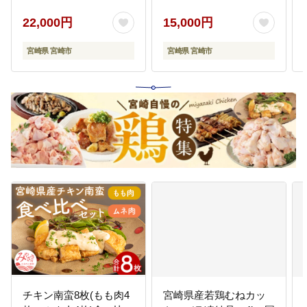
1.2kg 3パック 国産牛 和
牛 ブランド牛 こまぎれ
22,000円
15,000円
小間切れ 小間切れ肉 細
切れ肉 細切れ牛肉 切り
宮崎県 宮崎市
宮崎県 宮崎市
落し 切落し 牛肉 肉 牛
小分け パック 冷凍
チキン南蛮8枚(もも肉4
宮崎県産若鶏むねカッ