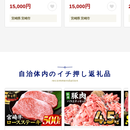
おすすめ 鰻楽
15,000円
15,000円
07
６．持続可能なまちづくり
宮崎県 宮崎市
再生可能エネルギーの活用などを
宮崎県 宮崎市
進め、人と自然が共生するまちを
つくります。 防災・減災機能や消
防・救急体制を充実させ、市民が
安心して暮らせる環境を整えま
す。
08
７．持続可能で開かれた市役所の
実現
自治体内のイチ押し返礼品
財政健全化、市役所改革、行政サ
recommendation
ービスの質の向上に向けた取組を
推進します。 人口減少社会におい
ても持続可能で、本市に関わる全
ての方に開かれた市役所をつくり
ます。