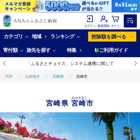
ログイン
新規登録
カート
カテゴリ
地域
ランキング
控除額を調べる
寄付額
旅先を探す
特集
ご利用ガイド
「ふるさとチョイス」システム連携に関して
TOP
九州地方
宮崎県
宮崎市
みやざきし
宮崎県
宮崎市