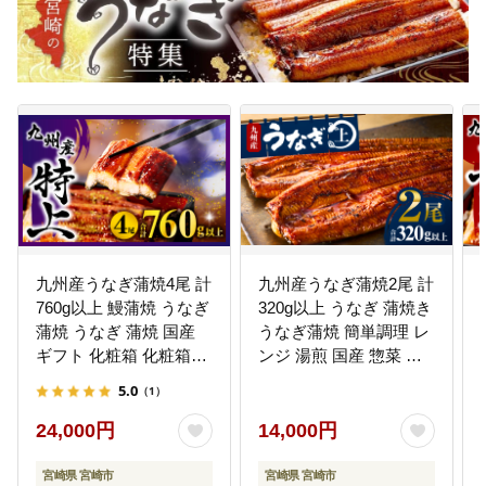
九州産うなぎ蒲焼4尾 計
九州産うなぎ蒲焼2尾 計
760g以上 鰻蒲焼 うなぎ
320g以上 うなぎ 蒲焼き
蒲焼 うなぎ 蒲焼 国産
うなぎ蒲焼 簡単調理 レ
ギフト 化粧箱 化粧箱入
ンジ 湯煎 国産 惣菜 贈
り 小分け パック 冷凍
り物 ギフト 小分け パッ
5.0
（1）
ク 人気 鰻のタレ
24,000円
14,000円
宮崎県 宮崎市
宮崎県 宮崎市