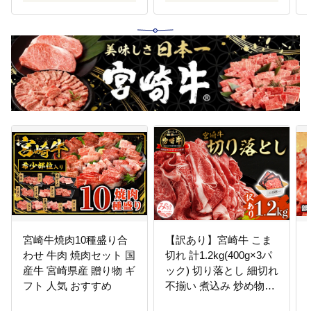
宮崎牛焼肉10種盛り合
【訳あり】宮崎牛 こま
わせ 牛肉 焼肉セット 国
切れ 計1.2kg(400g×3パ
産牛 宮崎県産 贈り物 ギ
ック) 切り落とし 細切れ
フト 人気 おすすめ
不揃い 煮込み 炒め物用
国産 訳あり 訳あり品