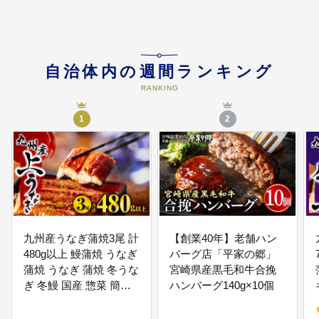
とともに、地域医療体制の確保と
充実を図ります。 障がい者の自立
や高齢者福祉を充実させ、健やか
に暮らせるまちをつくります。
自治体内の週間ランキング
RANKING
05
４．支え合い、ともに生きるまち
づくり
1
2
多様性を認め合い、地域全体で支
え合うコミュニティづくりを推進
します。 市民活動の促進や文化芸
術の振興により、豊かな人生を送
れるまちをつくります。
06
５．次世代を育むまちづくり
妊娠・出産から子育てまでの切れ
九州産うなぎ蒲焼3尾 計
【創業40年】老舗ハン
目ない支援と、子どもの権利擁護
480g以上 鰻蒲焼 うなぎ
バーグ店「平家の郷」
を推進します。 多様な学習機会を
蒲焼 うなぎ 蒲焼 冬うな
宮崎県産黒毛和牛合挽
確保し、主体的に考え行動する力
ぎ 冬鰻 国産 惣菜 簡単
ハンバーグ140g×10個
を育む質の高い教育を提供しま
調理 レンジ 湯煎 ボイル
す。
小分け パック 冷凍 人気