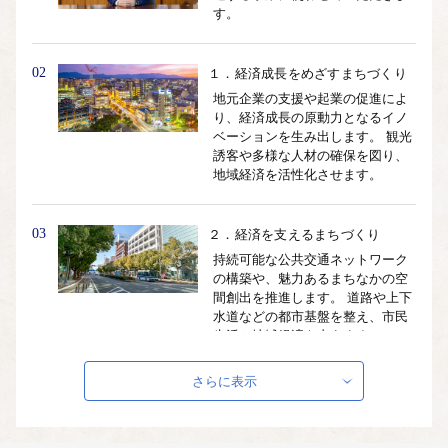
す。
02
１．経済成長をめざすまちづくり
地元企業の支援や起業の促進によ
り、経済成長の原動力となるイノ
ベーションを生み出します。 観光
誘客や多様な人材の確保を図り、
地域経済を活性化させます。
03
２．経済を支えるまちづくり
持続可能な公共交通ネットワーク
の構築や、魅力あるまちなかの空
間創出を推進します。 道路や上下
水道などの都市基盤を整え、市民
生活と地域経済を支えます。
さらに表示
04
３．市民の健康を守り、医療・福
祉が充実したまちづくり
健康づくりや病気の予防を進める