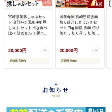
宮崎県産豚しゃぶセッ
国産母豚 宮崎県産豚肉
ト 合計4kg 国産 4種 豚
切り落とし＆ミンチセ
しゃぶ セット 4kg 食べ
ット 7kg 国産 豚肉 切り
比べ 詰め合わせ 豚ロー
落とし 切り落し 切落し
ス 豚肩ロース 豚バラ 豚
ミンチ 挽肉 ひき肉 豚ミ
こま切れ ロース ロース
ンチ 豚ひき肉 セット 詰
肉 肩ロース バラ バラ肉
め合わせ 豚 肉 お肉 パ
20,000円
20,000円
豚小間切れ 小間切れ 細
ック 小分け 冷凍 カレー
切れ こまぎれ 生姜焼き
しょうが焼き 餃子 肉団
宮崎県 宮崎市
宮崎県 宮崎市
豚汁 しゃぶしゃぶ 豚肉
子 メンチカツ グルメ お
豚 肉 冷凍 小分け パッ
取り寄せ ギフト
ク グルメ お取り寄せ
お知らせ
NEWS