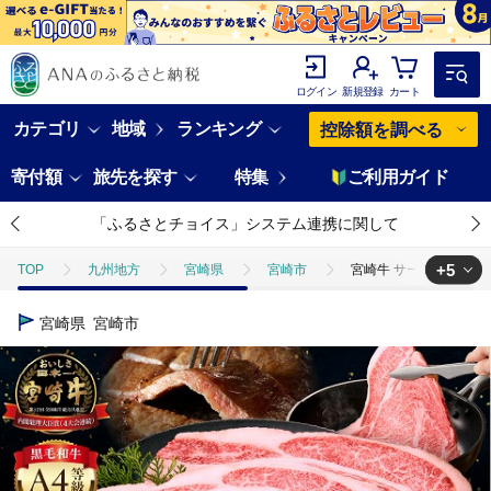
ログイン
新規登録
カート
カテゴリ
地域
ランキング
控除額を調べる
寄付額
旅先を探す
特集
ご利用ガイド
「ふるさとチョイス」システム連携に関して
+5
TOP
九州地方
宮崎県
宮崎市
宮崎牛 サーロインステー
TOP
肉
宮崎牛 サーロインステーキ 2枚 合計400g ステーキ サー
宮崎県
宮崎市
TOP
肉
牛肉
宮崎牛 サーロインステーキ 2枚 合計400g ス
TOP
肉
牛肉
宮崎牛
宮崎牛 サーロインステーキ 2枚 
TOP
肉
牛肉
ステーキ(牛肉)
宮崎牛 サーロインステーキ
TOP
肉
牛肉
焼肉(牛肉)
宮崎牛 サーロインステーキ 2