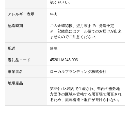
認ください。
アレルギー表示
牛肉
配送時期
ご入金確認後、翌月末までに発送予定
※一部離島にはクール便でのお届けが出来
ませんのでご注意ください。
配送
冷凍
返礼品コード
45201-M243-006
事業者名
ローカルブランディング株式会社
地場産品
第4号：区域内で生産され、県内の複数地
方団体の区域を管轄する屠畜場で屠畜され
るため、流通構造上混在が避けられない。