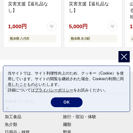
災害支援【返礼品な
災害支援【返礼品な
し】
し】
1,000円
5,000円
1
熊本県 八代市
熊本県 氷川町
当サイトでは、サイト利便性向上のため、クッキー（Cookie）を使
用しています。サイトの閲覧を継続された場合、Cookieの利用に同
意したことものといたします。
お礼の品から探す
詳細については
プライバシーポリシー
をお読みください。
ANAオリジナル
定期便
OK
酒
肉類
加工食品
旅行・宿泊・体験
魚介類
麺類
日用品・雑貨
野菜