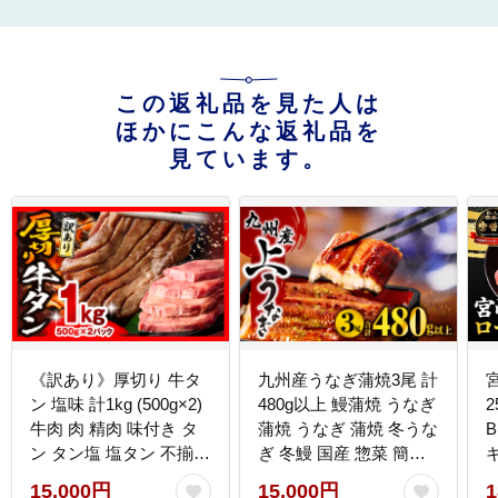
この返礼品を見た人は
ほかにこんな返礼品を
見ています。
《訳あり》厚切り 牛タ
九州産うなぎ蒲焼3尾 計
ン 塩味 計1kg (500g×2)
480g以上 鰻蒲焼 うなぎ
2
牛肉 肉 精肉 味付き タ
蒲焼 うなぎ 蒲焼 冬うな
ン タン塩 塩タン 不揃い
ぎ 冬鰻 国産 惣菜 簡単
規格外 小分け パック 簡
調理 レンジ 湯煎 ボイル
15,000円
15,000円
1