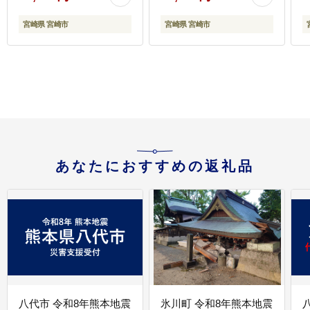
単調理 焼くだけ キャン
小分け パック 冷凍 人気
プ 焼肉 厚切り牛タン グ
おすすめ 鰻楽
宮崎県 宮崎市
宮崎県 宮崎市
ルメ お取り寄せ 宮崎県
宮崎市
あなたにおすすめの返礼品
八代市 令和8年熊本地震
氷川町 令和8年熊本地震