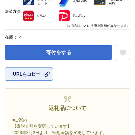
ANA Pay
カード
Pay
決済方法
d払い
PayPay
決済方法ごとに決済上限額が異なります。
在庫：
○
寄付をする
URLをコピー
お気に入
返礼品について
■ご案内
【寄附金額を変更しています】
2026年3月2日より、寄附金額を変更しています。