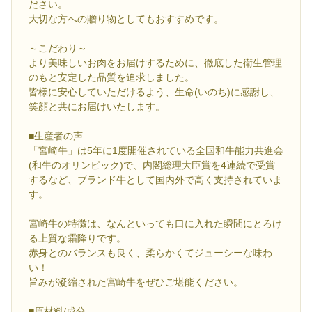
ださい。
大切な方への贈り物としてもおすすめです。
～こだわり～
より美味しいお肉をお届けするために、徹底した衛生管理
のもと安定した品質を追求しました。
皆様に安心していただけるよう、生命(いのち)に感謝し、
笑顔と共にお届けいたします。
■生産者の声
「宮崎牛」は5年に1度開催されている全国和牛能力共進会
(和牛のオリンピック)で、内閣総理大臣賞を4連続で受賞
するなど、ブランド牛として国内外で高く支持されていま
す。
宮崎牛の特徴は、なんといっても口に入れた瞬間にとろけ
る上質な霜降りです。
赤身とのバランスも良く、柔らかくてジューシーな味わ
い！
旨みが凝縮された宮崎牛をぜひご堪能ください。
■原材料/成分