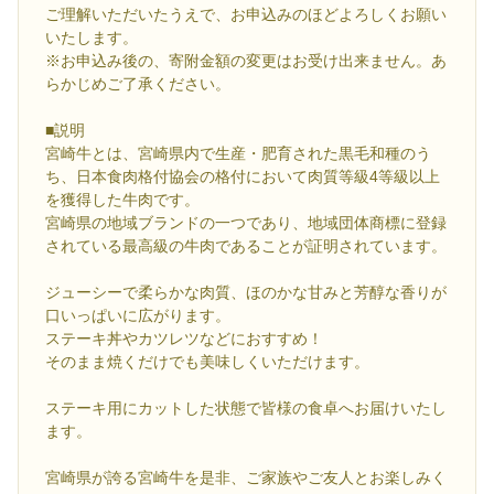
ご理解いただいたうえで、お申込みのほどよろしくお願い
いたします。
※お申込み後の、寄附金額の変更はお受け出来ません。あ
らかじめご了承ください。
■説明
宮崎牛とは、宮崎県内で生産・肥育された黒毛和種のう
ち、日本食肉格付協会の格付において肉質等級4等級以上
を獲得した牛肉です。
宮崎県の地域ブランドの一つであり、地域団体商標に登録
されている最高級の牛肉であることが証明されています。
ジューシーで柔らかな肉質、ほのかな甘みと芳醇な香りが
口いっぱいに広がります。
ステーキ丼やカツレツなどにおすすめ！
そのまま焼くだけでも美味しくいただけます。
ステーキ用にカットした状態で皆様の食卓へお届けいたし
ます。
宮崎県が誇る宮崎牛を是非、ご家族やご友人とお楽しみく