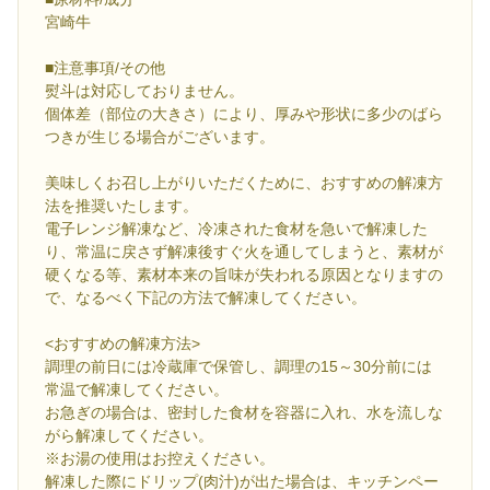
宮崎牛
■注意事項/その他
熨斗は対応しておりません。
個体差（部位の大きさ）により、厚みや形状に多少のばら
つきが生じる場合がございます。
美味しくお召し上がりいただくために、おすすめの解凍方
法を推奨いたします。
電子レンジ解凍など、冷凍された食材を急いで解凍した
り、常温に戻さず解凍後すぐ火を通してしまうと、素材が
硬くなる等、素材本来の旨味が失われる原因となりますの
で、なるべく下記の方法で解凍してください。
<おすすめの解凍方法>
調理の前日には冷蔵庫で保管し、調理の15～30分前には
常温で解凍してください。
お急ぎの場合は、密封した食材を容器に入れ、水を流しな
がら解凍してください。
※お湯の使用はお控えください。
解凍した際にドリップ(肉汁)が出た場合は、キッチンペー