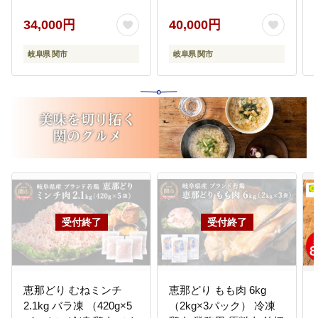
質 万能包丁 ナイフ
虎徹 V金10号 三徳
日本製 職人 関市
180mm【飛騨・美濃す
34,000円
40,000円
ギフト 贈り物 メー
ぐれもの認定品】
カー直送 包丁 ステ
（YG300/安田刃物）
岐阜県 関市
岐阜県 関市
ンレス
恵那どり むねミンチ
恵那どり もも肉 6kg
2.1kg バラ凍 （420g×5
（2kg×3パック） 冷凍