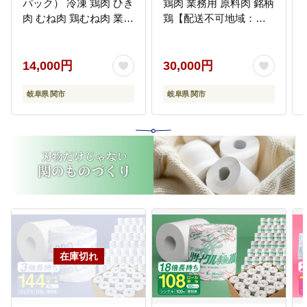
パック） 冷凍 鶏肉 ひき
鶏肉 業務用 原料肉 銘柄
肉 むね肉 鶏むね肉 業務
鶏【配送不可地域：離
用 原料肉 銘柄鶏【配送
島・一部山間部等】
不可地域：離島・一部
山間部等】
14,000円
30,000円
岐阜県 関市
岐阜県 関市