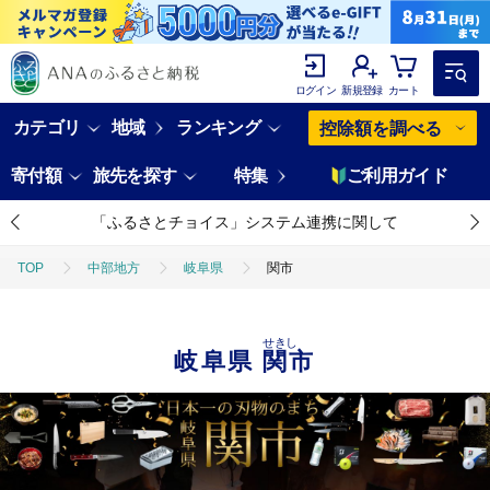
ログイン
新規登録
カート
カテゴリ
地域
ランキング
控除額を調べる
寄付額
旅先を探す
特集
ご利用ガイド
「ふるさとチョイス」システム連携に関して
TOP
中部地方
岐阜県
関市
せきし
岐阜県
関市