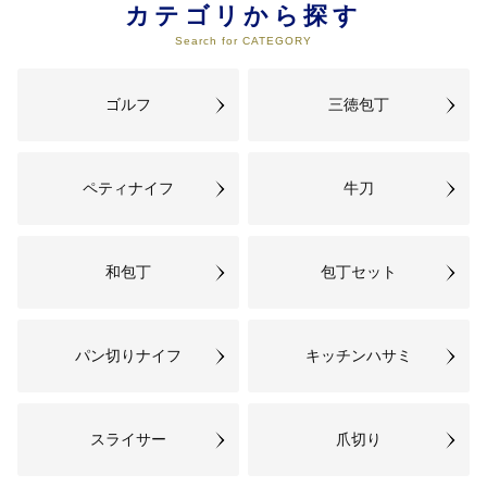
築、防災や交通安全など命を守る
カテゴリから探す
取組、公共交通や道路などの便利
Search for CATEGORY
な生活インフラの整備 など
ゴルフ
三徳包丁
ペティナイフ
牛刀
和包丁
包丁セット
パン切りナイフ
キッチンハサミ
スライサー
爪切り