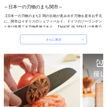
～日本一の刃物のまち関市～
【日本一の刃物のまち】関の伝統が産み出す刃物を是非お手元
に。関市はイギリスのシェフィールド、ドイツのゾーリンゲン
と並び世界三大刃物産地であり、【MADE IN SEKI】は世界で
人気のブランドです。その歴史は700余年も昔、日本刀の産地
として隆盛を極めたことに始まり、刀鍛冶の技術は、包丁、ナ
さらに表示
イフ、ハサミ、ツメキリなどの刃物づくりに受け継がれ、【刃
物製品出荷額全国1位】を誇ります。
自治体ホームページは
こちら
（外部サイト）
外部サイトへ遷移します。
個人情報の保護は遷移先サイトの方針に従います。