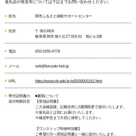
返礼品や発送等については下記までお問い合わせください。
担当
関市ふるさと納税サポートセンター
住所
〒 5013829
岐阜県 関市 旭ケ丘2丁目8-32 旭ビル1階
電話
050-3355-6778
メール
seki@furusato-hub.jp
URL
https://www.city.seki.lg.jp/0000000242.html
寄付証明書の
■書類について
送付時期目安
【受領証明書】
ご入金確認後、記載住所に2週間程度で送付いたします。
※返礼品とは別にお届けいたします。
※確定申告まで大切に保管してください。
【ワンストップ特例申請書】
ご希望の方へ受領証明書と一緒に送付いたします。