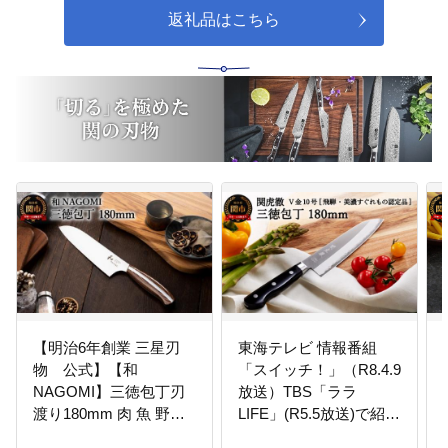
返礼品はこちら
【明治6年創業 三星刃
東海テレビ 情報番組
物 公式】【和
「スイッチ！」（R8.4.9
NAGOMI】三徳包丁刃
放送）TBS「ララ
渡り180mm 肉 魚 野
LIFE」(R5.5放送)で紹介
菜 包丁 三徳 高品
されました！ H30-98 関