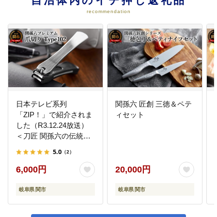
自治体内のイチ押し返礼品
recommendation
日本テレビ系列
関孫六 匠創 三徳＆ペテ
「ZIP！」で紹介されま
ィセット
した（R3.12.24放送）
＜刀匠 関孫六の伝統か
ら生まれたツメキリ＞
5.0
（2）
◇貝印 関孫六 爪切り
type102 ～ステンレス
6,000円
20,000円
高級つめきり ツメキリ
岐阜県 関市
岐阜県 関市