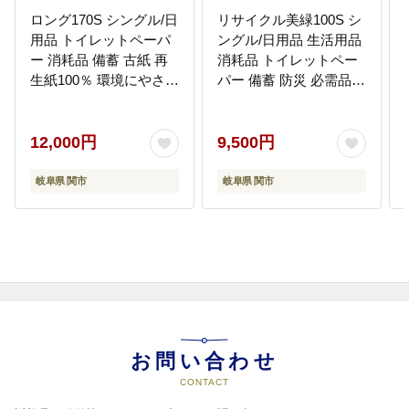
ロング170S シングル/日
リサイクル美緑100S シ
用品 トイレットペーパ
ングル/日用品 生活用品
ー 消耗品 備蓄 古紙 再
消耗品 トイレットペー
生紙100％ 環境にやさし
パー 備蓄 防災 必需品
い 美濃桜製紙 防災 エコ
再生紙 環境にやさしい
生活用品 3倍巻 交換 頻
エコ美濃桜製紙 芯あり
度 長持ち 個包装 芯あり
個包装 エンボス加工
12,000円
9,500円
ミシン目なし エンボス
なし
岐阜県 関市
岐阜県 関市
お問い合わせ
CONTACT