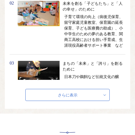
02
未来を創る「子どもたち」と「人
の幸せ」のために
子育て環境の向上（病後児保育、
留守家庭児童教室、保育園の延長
保育、子ども医療費の助成）、小
中学生のための夢のある教育、関
商工高校における担い手育成、生
涯現役高齢者サポート事業 など
03
まちの「未来」と「誇り」を創る
ために
日本刀や鵜飼など伝統文化の醸
成、地場産業である刃物産業の振
興、市民との協働のまちづくり、
ダイバーシティ、観光・雇用対
さらに表示
策・農林事業のまちの活力創出
など
04
快適で安心な「暮らし」のために
循環型社会と快適な生活環境の構