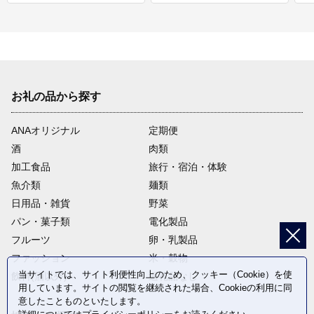
お礼の品から探す
ANAオリジナル
定期便
酒
肉類
加工食品
旅行・宿泊・体験
魚介類
麺類
日用品・雑貨
野菜
パン・菓子類
電化製品
フルーツ
卵・乳製品
ファッション
米・穀物
当サイトでは、サイト利便性向上のため、クッキー（Cookie）を使
飲料(酒以外)
返礼品なし
用しています。サイトの閲覧を継続された場合、Cookieの利用に同
意したことものといたします。