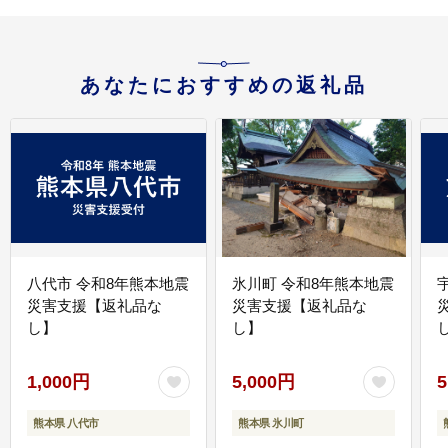
あなたにおすすめの返礼品
八代市 令和8年熊本地震
氷川町 令和8年熊本地震
災害支援【返礼品な
災害支援【返礼品な
し】
し】
し
1,000円
5,000円
5
熊本県 八代市
熊本県 氷川町