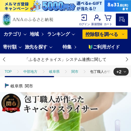
ログイン
新規登録
カート
カテゴリ
地域
ランキング
控除額を調べる
寄付額
旅先を探す
特集
ご利用ガイド
「ふるさとチョイス」システム連携に関して
+2
TOP
中部地方
岐阜県
関市
包丁職人が作ったキャベツ
TOP
日用品・雑貨
包丁職人が作ったキャベツスライサー（HS-0
岐阜県
関市
TOP
日用品・雑貨
キッチン用品
包丁職人が作ったキャベツ