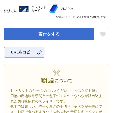
クレジット
ANA Pay
カード
決済方法
決済方法ごとに決済上限額が異なります。
寄付をする
URLをコピー
お気に入
返礼品について
1：4カットのキャベツにちょうどいいサイズと切れ味。
刃物の産地岐阜県関市の包丁づくりのノウハウが詰め込ま
れた切れ味抜群のスライサーです。
包丁では難しい、均一な厚さの千切りキャベツが手軽にで
き、お店で食べるような「ふわふわの千切りキャベツ」が