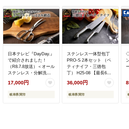
日本テレビ『DayDay.』
ステンレス一体型包丁
で紹介されました！
PRO-S 2本セット （ペ
（R8.7.8放送）＜オール
ティナイフ・三徳包
ステンレス・分解洗浄
丁） H25-08 【最長6ヶ
可・食洗器可＞■関孫
月を目安に配送】
17,000円
36,000円
8
六 鍛造オールステン
レスカーブキッチン鋏
岐阜県 関市
岐阜県 関市
◇貝印