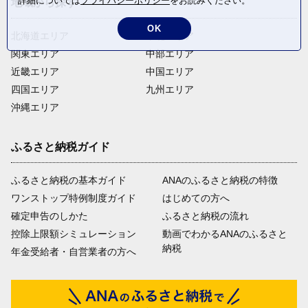
詳細については
プライバシーポリシー
をお読みください。
地域から探す
OK
北海道エリア
東北エリア
関東エリア
中部エリア
近畿エリア
中国エリア
四国エリア
九州エリア
沖縄エリア
ふるさと納税ガイド
ふるさと納税の基本ガイド
ANAのふるさと納税の特徴
ワンストップ特例制度ガイド
はじめての方へ
確定申告のしかた
ふるさと納税の流れ
控除上限額シミュレーション
動画でわかるANAのふるさと
納税
年金受給者・自営業者の方へ