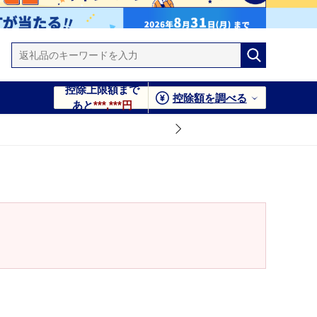
控除上限額まで
控除額を調べる
あと
***,***円