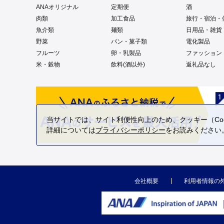
ANAオリジナル
定期便
酒
肉類
加工食品
旅行・宿泊・
魚介類
麺類
日用品・雑貨
野菜
パン・菓子類
電化製品
フルーツ
卵・乳製品
ファッション
米・穀物
飲料(酒以外)
返礼品なし
当サイトでは、サイト利便性向上のため、クッキー（Coo
詳細については
プライバシーポリシー
をお読みください
会社概要
利用者情報の