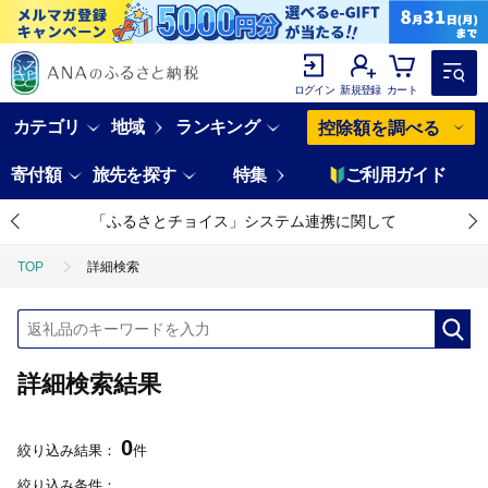
ログイン
新規登録
カート
カテゴリ
地域
ランキング
控除額を調べる
寄付額
旅先を探す
特集
ご利用ガイド
「ふるさとチョイス」システム連携に関して
TOP
詳細検索
詳細検索結果
0
絞り込み結果：
件
絞り込み条件：