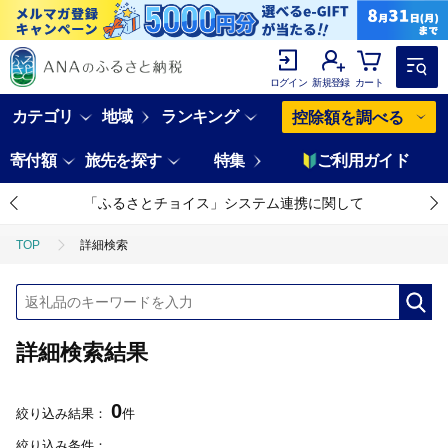
ログイン
新規登録
カート
カテゴリ
地域
ランキング
控除額を調べる
寄付額
旅先を探す
特集
ご利用ガイド
「ふるさとチョイス」システム連携に関して
TOP
詳細検索
詳細検索結果
0
絞り込み結果：
件
絞り込み条件：