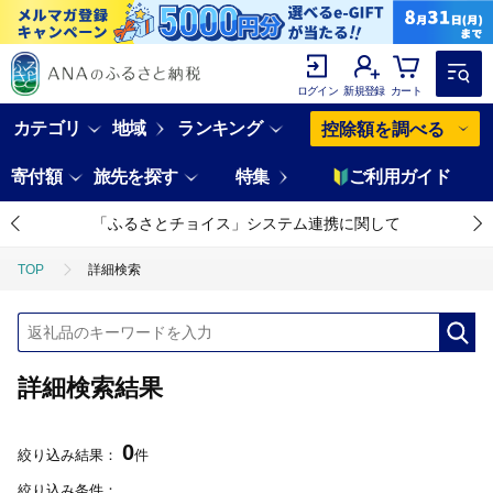
ログイン
新規登録
カート
カテゴリ
地域
ランキング
控除額を調べる
寄付額
旅先を探す
特集
ご利用ガイド
「ふるさとチョイス」システム連携に関して
TOP
詳細検索
詳細検索結果
0
絞り込み結果：
件
絞り込み条件：