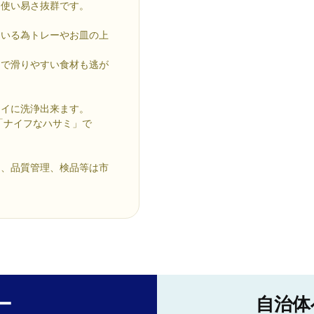
り使い易さ抜群です。
ている為トレーやお皿の上
）で滑りやすい食材も逃が
レイに洗浄出来ます。
「ナイフなハサミ」で
ン、品質管理、検品等は市
ー
自治体