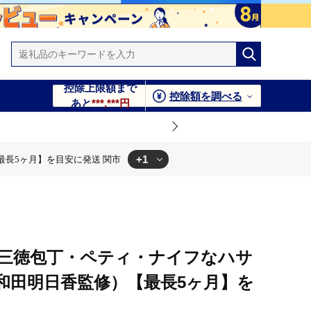
控除上限額まで
控除額を調べる
あと
***,***円
+1
最長5ヶ月】を目安に発送 関市
最長5ヶ月】を目安に発送 関市
ト（三徳包丁・ペティ・ナイフなハサ
和田明日香監修）【最長5ヶ月】を