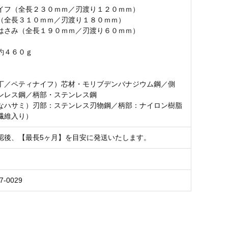
イフ（全長２３０ｍｍ／刃渡り１２０ｍｍ）
（全長３１０ｍｍ／刃渡り１８０ｍｍ）
はさみ（全長１９０ｍｍ／刃渡り６０ｍｍ）
約４６０ｇ
】
丁／ペティナイフ）芯材・モリブデンバナジウム鋼／側
ンレス鋼／柄部・ステンレス鋼
なハサミ）刃部：ステンレス刃物鋼／柄部：ナイロン樹脂
繊維入り）
認後、【最長5ヶ月】を目安に発送いたします。
7-0029