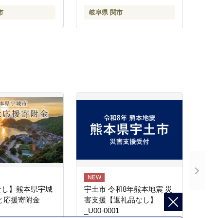
物 メーカー直送 包丁
市
岐阜県 関市
ステンレス
なし】熊本県宇城
宇土市 令和8年熊本地震 災
と応援寄附金
害支援【返礼品なし】
_U00-0001