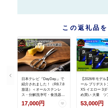
この返礼品
日本テレビ『DayDay.』で
【2026年モデ
紹介されました！（R8.7.8
ール ブリヂストン
放送）＜オールステンレ
XS イエロー 3
ス・分解洗浄可・食洗器可
め買い 大量 ツ
＞■関孫六 鍛造オールス
17,000円
53,000円
テンレスカーブキッチン鋏