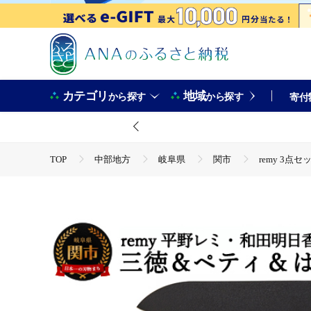
カテゴリ
地域
から探す
から探す
寄付
TOP
中部地方
岐阜県
関市
remy 3
TOP
日用品・雑貨
キッチン用品
remy 3