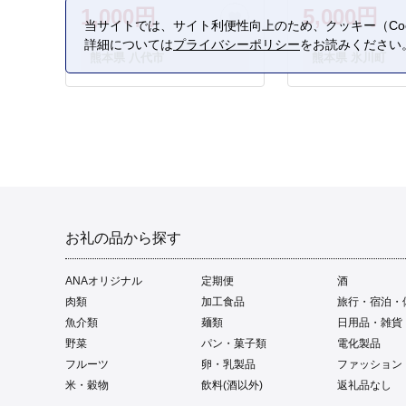
1,000円
5,000円
当サイトでは、サイト利便性向上のため、クッキー（Coo
詳細については
プライバシーポリシー
をお読みください
熊本県 八代市
熊本県 氷川町
お礼の品から探す
ANAオリジナル
定期便
酒
肉類
加工食品
旅行・宿泊・
魚介類
麺類
日用品・雑貨
野菜
パン・菓子類
電化製品
フルーツ
卵・乳製品
ファッション
米・穀物
飲料(酒以外)
返礼品なし