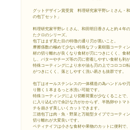
グットデザイン賞受賞 料理研究家平野レミさん・
の包丁セット」
料理研究家平野レミさん、和田明日香さんと約４年
たクロのシリーズ。
包丁はまず見た目の特徴の通り刃が黒いこと。
摩擦係数の極めて少ない特殊なフッ素樹脂コーティ
材の切り離れが良くなり食材が刃につきにくく、食
し、バターやチーズ等の刃に密着しやすい食材も剥
特殊コーティングにより水や油も刃の上でコロコロ
がつきにくく、落としやすく洗い易さも抜群です。
包丁はオールステンレスの一体構造の為ハンドルや
り難く１本まるっと水洗い可能です。
特殊コーティングにより切断荷重が少なくることで
に入り込むので余計な力がかからず、半熟卵やトマ
チを崩さず美しいくカットできます。
三徳包丁は肉・魚・野菜と万能型タイプでコーティ
切り離れが大変良いです。
ペティナイフは小さな食材や果物のカットに便利で