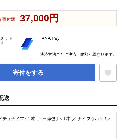
37,000円
寄付額
ジット
ANA Pay
ド
決済方法ごとに決済上限額が異なります。
寄付をする
配送
お気に入り登録
ティナイフ×１本 ／ 三徳包丁×１本 ／ ナイフなハサミ×
】