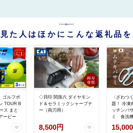
を見た人はほかにこんな返礼品を
ル】ゴルフボ
◇貝印 関孫六 ダイヤモン
〈ざわつ
 TOUR B
ド＆セラミックシャープナ
題！ 冷凍
ダース まと
ー（両刃用）
ッチンバ
アービー
ミ 食洗機
サミ
8,500円
15,00