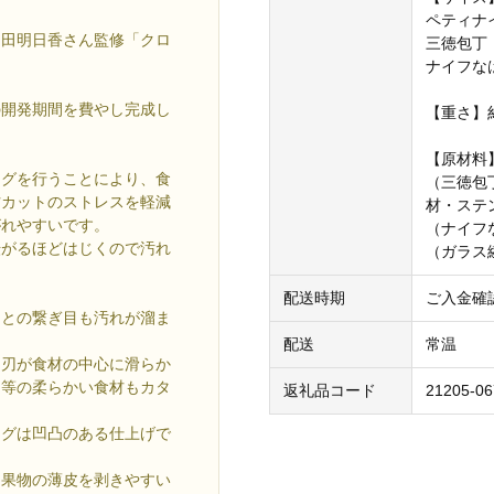
ペティナ
和田明日香さん監修「クロ
三徳包丁
ナイフな
の開発期間を費やし完成し
【重さ】
【原材料
ングを行うことにより、食
（三徳包
材カットのストレスを軽減
材・ステ
がれやすいです。
（ナイフ
転がるほどはじくので汚れ
（ガラス
配送時期
ご入金確
刃との繋ぎ目も汚れが溜ま
配送
常温
、刃が食材の中心に滑らか
ト等の柔らかい食材もカタ
返礼品コード
21205-06
ングは凹凸のある仕上げで
、果物の薄皮を剥きやすい