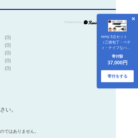
(0)
remy 3点セット
（三徳包丁・ペテ
(0)
ィ・ナイフなハサ
(0)
ミ）（平野レミ・
寄付額
和田明日香監修）
(0)
37,000円
【最長5ヶ月】を目
(0)
安に発送 関市
寄付をする
ださい。
のではありません。