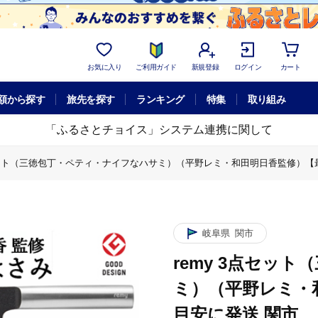
お気に入り
ご利用ガイド
新規登録
ログイン
カート
額から探す
旅先を探す
ランキング
特集
取り組み
「ふるさとチョイス」システム連携に関して
点セット（三徳包丁・ペティ・ナイフなハサミ）（平野レミ・和田明日香監修）【
点セット（三徳包丁・ペティ・ナイフなハサミ）（平野レミ・和田明日香監修）【
岐阜県
関市
remy 3点セッ
ミ）（平野レミ・
目安に発送 関市