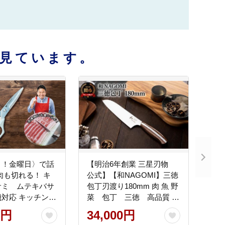
見ています。
く！金曜日〉で話
【明治6年創業 三星刃物
肉も切れる！ キ
公式】【和NAGOMI】三徳
サミ ムテキバサ
包丁刃渡り180mm 肉 魚 野
対応 キッチンハ
菜 包丁 三徳 高品質 万
能包丁 ナイフ 日本製
0円
34,000円
職人 関市 ギフト 贈り