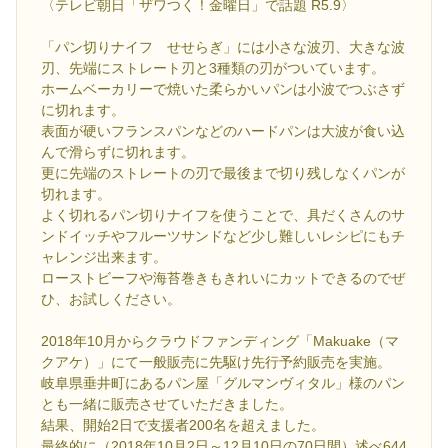
〈テレビ朝日「ザワつく！金曜日」で話題 R5.9〉
「パン切りナイフ せせらぎ」には小さな波刃、大きな波
刃、先端にストレート刃と3種類の刃がついています。
ホームベーカリーで焼いた柔らかいパンは小波でつぶさず
に切れます。
表面が硬いフランスパンなどのハードパンは大波が食い込
んで滑らずに切れます。
更に先端のストレートの刃で最後まで切り残しなくパンが
切れます。
よく切れるパン切りナイフを使うことで、具だくさんのサ
ンドイッチやフルーツサンドなど少し難しいレシピにもチ
ャレンジ出来ます。
ローストビーフや海苔巻きもきれいにカットできるのでぜ
ひ、お試しください。
2018年10月からクラウドファンディング「Makuake（マ
クアケ）」にて一般販売に先駆け先行予約販売を実施。
岐阜県垂井町にあるパン屋「グルマンヴィタル」様のパン
とも一緒に販売させていただきました。
結果、開始2日で支援者200名を超えました。
最終的に（2018年10月2日～12月10日の70日間）述べ644