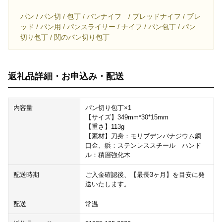
パン / パン切 / 包丁 / パンナイフ / ブレッドナイフ / ブレ
ッド / パン用 / パンスライサー / ナイフ / パン包丁 / パン
切り包丁 / 関のパン切り包丁
返礼品詳細・お申込み・配送
内容量
パン切り包丁×1
【サイズ】349mm*30*15mm
【重さ】113g
【素材】刀身：モリブデンバナジウム鋼
口金、鋲：ステンレススチール ハンド
ル：積層強化木
配送時期
ご入金確認後、【最長3ヶ月】を目安に発
送いたします。
配送
常温