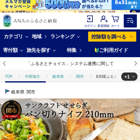
ログイン
新規登録
カート
カテゴリ
地域
ランキング
控除額を調べる
寄付額
旅先を探す
特集
ご利用ガイド
「ふるさとチョイス」システム連携に関して
+1
TOP
中部地方
岐阜県
関市
ESSEふるさとグランプリ
TOP
日用品・雑貨
キッチン用品
ESSEふるさとグランプリ2
岐阜県
関市