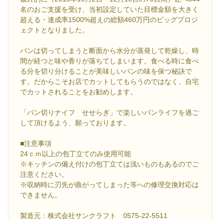
名のおご支援を受け、当初設定していた目標金額を大きく
超える・達成率1500%超えの総額460万円のビッグプロジ
ェクトとなりました。
パンは切ってしまうと断面から水分が蒸発して乾燥し、時
間が経つと味や香りが落ちてしまいます。食べる時に食べ
る分を切り分けることが美味しいパンの味を保つ秘訣で
す。だからこそお店でカットしてもらうのではなく、自宅
でカットされることをお勧めします。
「パン切りナイフ せせらぎ」で楽しいパンライフを過ご
して頂けるよう、願っております。
■注意事項
24ｃｍ以上の包丁立てのみ使用可能
※キッチンの備え付けの包丁立ては浅いものもあるのでご
注意ください。
※収納時に刃先が曲がってしまった等への修理交換対応は
できません。
製造元：株式会社サンクラフト 0575-22-5511