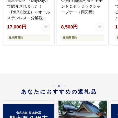
日本テレビ『DayDay.』
◇貝印 関孫六 ダイヤモ
で紹介されました！
ンド＆セラミックシャ
（R8.7.8放送）＜オール
ープナー（両刃用）
ステンレス・分解洗浄
可・食洗器可＞■関孫
17,000円
8,500円
1
六 鍛造オールステン
レスカーブキッチン鋏
岐阜県 関市
岐阜県 関市
◇貝印
あなたにおすすめの返礼品