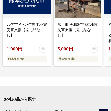
八代市 令和8年熊本地震
氷川町 令和8年熊本地震
災害支援【返礼品な
災害支援【返礼品な
し】
し】
1,000円
5,000円
1
熊本県 八代市
熊本県 氷川町
お礼の品から探す