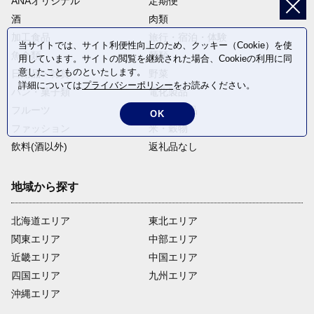
ANAオリジナル
定期便
酒
肉類
加工食品
旅行・宿泊・体験
当サイトでは、サイト利便性向上のため、クッキー（Cookie）を使
魚介類
麺類
用しています。サイトの閲覧を継続された場合、Cookieの利用に同
意したことものといたします。
日用品・雑貨
野菜
詳細については
プライバシーポリシー
をお読みください。
パン・菓子類
電化製品
フルーツ
卵・乳製品
OK
ファッション
米・穀物
飲料(酒以外)
返礼品なし
地域から探す
北海道エリア
東北エリア
関東エリア
中部エリア
近畿エリア
中国エリア
四国エリア
九州エリア
沖縄エリア